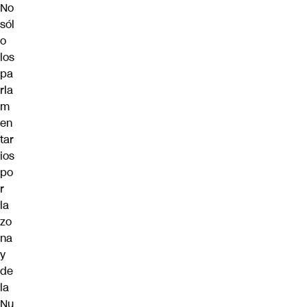
No
sól
o
los
pa
rla
m
en
tar
ios
po
r
la
zo
na
y
de
la
Nu