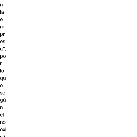
n
la
e
m
pr
es
a”,
po
r
lo
qu
e
se
gú
n
él
no
exi
sti