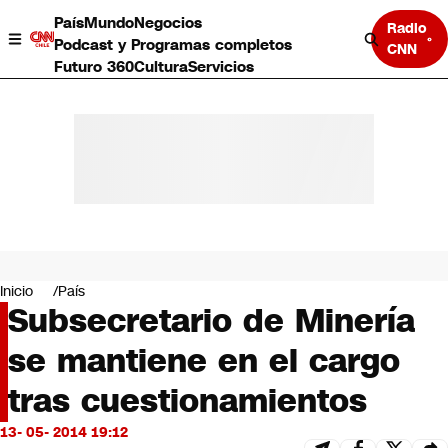
País
Mundo
Negocios
Radio
Podcast y Programas completos
CNN
Futuro 360
Cultura
Servicios
País
Mundo
Negocios
Inicio
País
Subsecretario de Minería
Deportes
Programas completos
se mantiene en el cargo
Cultura
Servicios
tras cuestionamientos
Bits
CNN Data
13- 05- 2014 19:12
CNN tiempo