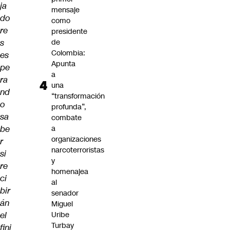
ja
mensaje
do
como
re
presidente
s
de
Colombia:
es
Apunta
pe
a
ra
una
nd
“transformación
o
profunda”,
sa
combate
be
a
organizaciones
r
narcoterroristas
si
y
re
homenajea
ci
al
bir
senador
án
Miguel
el
Uribe
Turbay
fini