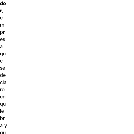
do
r
,
e
m
pr
es
a
qu
e
se
de
cla
ró
en
qu
ie
br
a y
qu