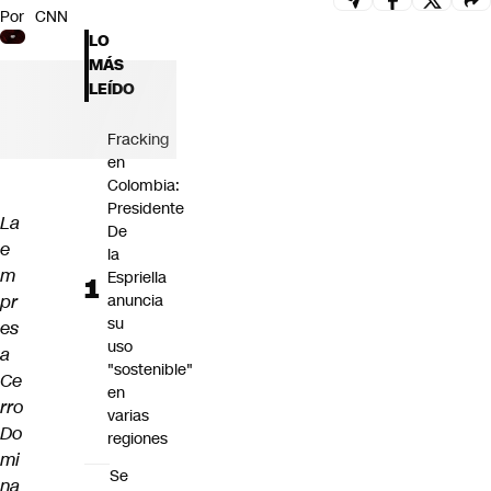
Por
CNN
Futuro 360
LO
Opinión
MÁS
LEÍDO
Fracking
en
Colombia:
Presidente
La
De
e
la
m
Espriella
pr
anuncia
su
es
uso
a
"sostenible"
Ce
en
rro
varias
Do
regiones
mi
Se
na