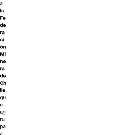
a
la
Fe
de
ra
ci
ón
Mi
ne
ra
de
Ch
ile
,
qu
e
ag
ru
pa
a