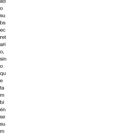
ad
o
su
bs
ec
ret
ari
o,
sin
o
qu
e
ta
m
bi
én
se
su
m