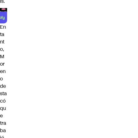
ís.
En
ta
nt
o,
M
or
en
o
de
sta
có
qu
e
tra
ba
jó