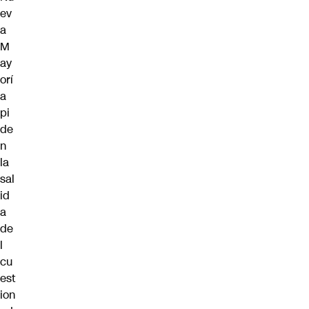
ev
a
M
ay
orí
a
pi
de
n
la
sal
id
a
de
l
cu
est
ion