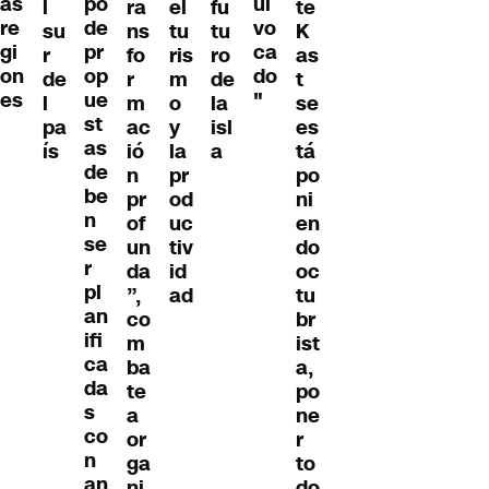
as
po
ui
l
ra
el
fu
te
re
de
vo
su
ns
tu
tu
K
gi
pr
ca
r
fo
ris
ro
as
on
op
do
de
r
m
de
t
es
ue
"
l
m
o
la
se
st
pa
ac
y
isl
es
as
ís
ió
la
a
tá
de
n
pr
po
be
pr
od
ni
n
of
uc
en
se
un
tiv
do
r
da
id
oc
pl
”,
ad
tu
an
co
br
ifi
m
ist
ca
ba
a,
da
te
po
s
a
ne
co
or
r
n
ga
to
an
ni
do