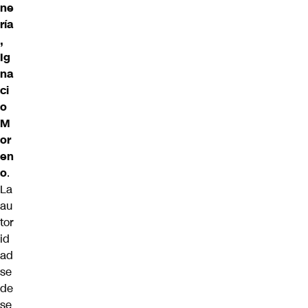
ne
ría
,
Ig
na
ci
o
M
or
en
o
.
La
au
tor
id
ad
se
de
se