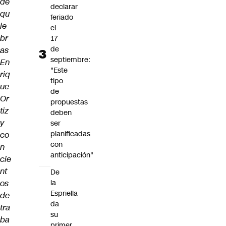
de
declarar
qu
feriado
ie
el
br
17
de
as
septiembre:
En
"Este
riq
tipo
ue
de
Or
propuestas
tiz
deben
y
ser
planificadas
co
con
n
anticipación"
cie
nt
De
os
la
Espriella
de
da
tra
su
ba
primer