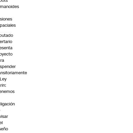
bots
umanoides
siones
paciales
putado
bertario
esenta
oyecto
ra
spender
ansitoriamente
 Ley
rin:
Tenemos
ligación
e
visar
el
seño