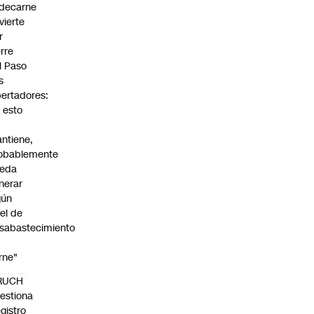
decarne
vierte
r
erre
l Paso
s
bertadores:
i esto
ntiene,
obablemente
eda
nerar
gún
vel de
sabastecimiento
rne"
RUCH
estiona
gistro