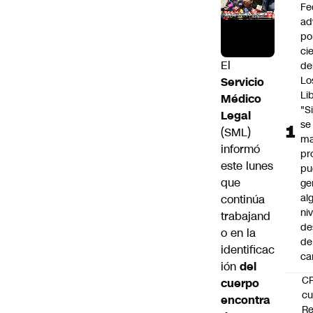
Fe
ad
po
ci
El
de
Lo
Servicio
Li
Médico
"S
Legal
se
(SML)
ma
informó
pr
este lunes
pu
que
ge
al
continúa
ni
trabajand
de
o en la
de
identificac
ca
ión
del
C
cuerpo
cu
encontra
Re