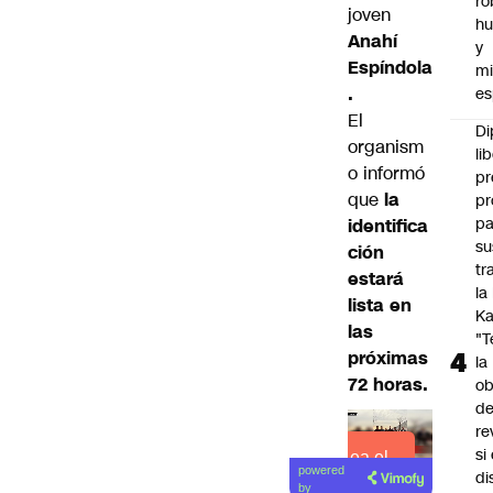
ro
joven
h
Anahí
y
Espíndola
mi
.
es
El
Di
organism
li
o informó
pr
que
la
pr
pa
identifica
su
ción
tr
estará
la
lista en
Ka
las
"
próximas
la
72 horas.
ob
d
re
si 
Lea el
powered
di
artículo
by