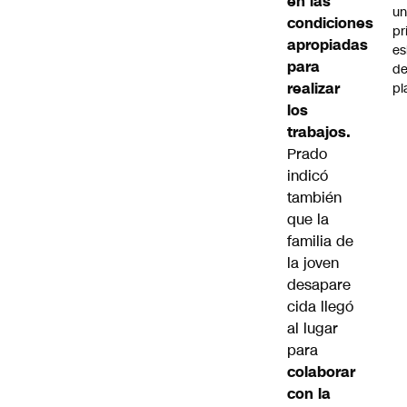
en las
u
condiciones
pr
apropiadas
e
para
d
realizar
pl
los
trabajos.
Prado
indicó
también
que la
familia de
la joven
desapare
cida llegó
al lugar
para
colaborar
con la