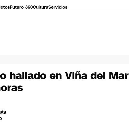
letos
Futuro 360
Cultura
Servicios
 hallado en Viña del Mar: 
horas
MÁS
O