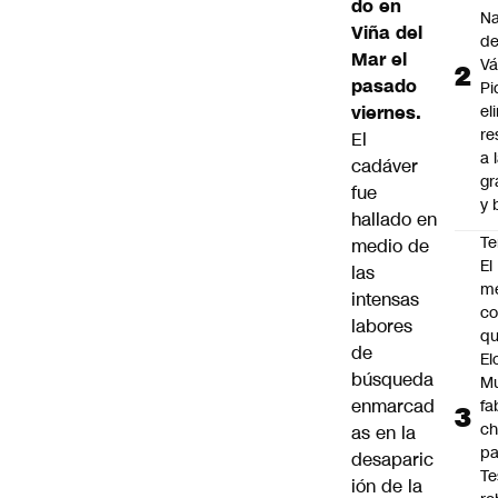
do en
Na
Viña del
d
Mar el
Vá
pasado
Pi
viernes.
el
re
El
a 
cadáver
gr
fue
y 
hallado en
Te
medio de
El
las
m
intensas
co
labores
q
de
El
búsqueda
M
enmarcad
fa
ch
as en la
pa
desaparic
Te
ión de la