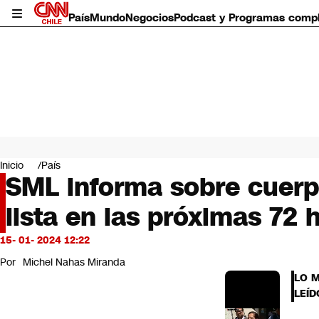
País
Mundo
Negocios
Podcast y Programas comp
País
Mundo
Inicio
País
Negocios
SML informa sobre cuerpo
Deportes
lista en las próximas 72 
Programas completos
Cultura
Servicios
15- 01- 2024 12:22
Bits
Por
Michel Nahas Miranda
CNN Data
LO 
CNN tiempo
LEÍD
Futuro 360
Opinión