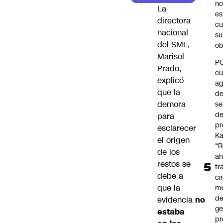
no
La
es
directora
cu
nacional
su
del SML,
ob
Marisol
P
Prado,
cu
explicó
a
que la
d
demora
se
de
para
pr
esclarecer
Ka
el origen
“R
de los
ah
restos se
tr
debe a
ci
que la
m
d
evidencia
no
ge
estaba
pr