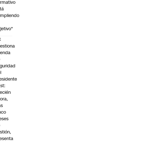
rmativo
tá
mpliendo
jetivo"
C
estiona
genda
e
guridad
l
esidente
st:
ecién
ora,
as
nco
eses
e
stión,
esenta