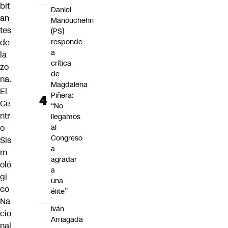
bit
Daniel
an
Manouchehri
tes
(PS)
responde
de
a
la
crítica
zo
de
na.
Magdalena
El
Piñera:
Ce
“No
ntr
llegamos
al
o
Congreso
Sis
a
m
agradar
oló
a
gi
una
co
élite”
Na
Iván
cio
Arriagada
nal