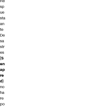
Re
sp
ue
sta
an
te
De
sa
str
es
(
S
en
ap
re
d
)
no
ha
re
po