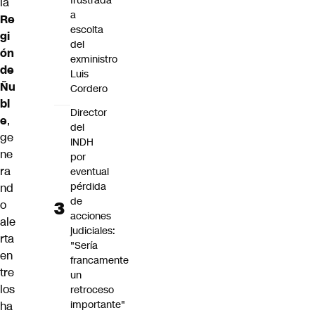
frustrada
la
a
Re
escolta
gi
del
ón
exministro
de
Luis
Ñu
Cordero
bl
Director
e
,
del
ge
INDH
ne
por
ra
eventual
pérdida
nd
de
o
acciones
ale
judiciales:
rta
"Sería
en
francamente
tre
un
los
retroceso
importante"
ha