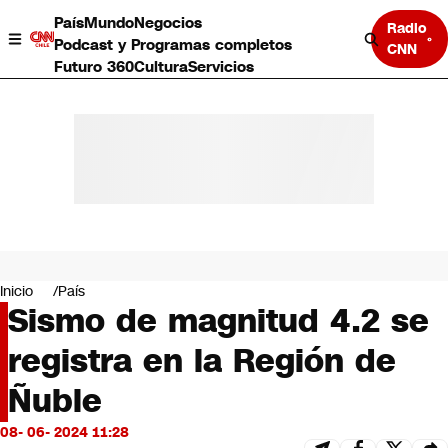
País
Mundo
Negocios
Radio
Podcast y Programas completos
CNN
Futuro 360
Cultura
Servicios
País
Mundo
Negocios
Inicio
País
Sismo de magnitud 4.2 se
Deportes
Programas completos
registra en la Región de
Cultura
Servicios
Ñuble
Bits
CNN Data
08- 06- 2024 11:28
CNN tiempo