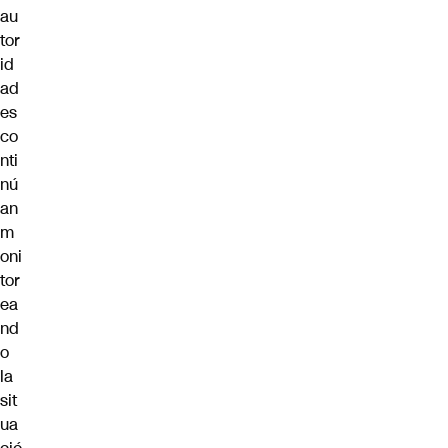
au
tor
id
ad
es
co
nti
nú
an
m
oni
tor
ea
nd
o
la
sit
ua