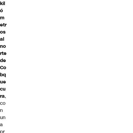
kil
ó
m
etr
os
al
no
rte
de
Co
bq
ue
cu
ra
,
co
n
un
a
pr