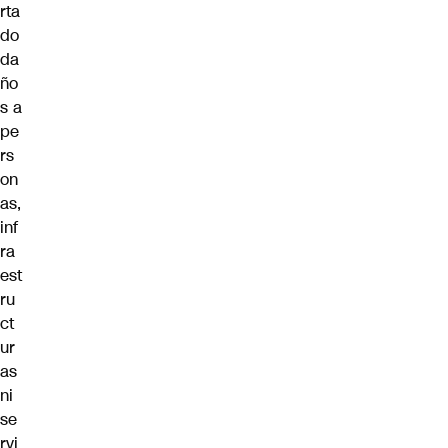
rta
do
da
ño
s a
pe
rs
on
as,
inf
ra
est
ru
ct
ur
as
ni
se
rvi