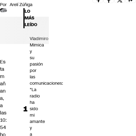
Por
Arelí Zúñiga
Futuro 360
LO
Opinión
MÁS
LEÍDO
Vladimiro
Mimica
y
su
Es
pasión
ta
por
m
las
comunicaciones:
añ
"La
an
radio
a,
ha
a
sido
las
mi
10:
amante
54
y
a
ho