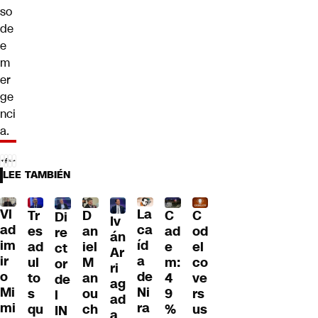
so
de
e
m
er
ge
nci
a.
LEE TAMBIÉN
Vl
La
Tr
D
C
C
Di
Iv
ad
ca
es
an
ad
od
re
án
im
íd
ad
iel
e
el
ct
Ar
ir
a
ul
M
m:
co
or
ri
o
de
to
an
4
ve
de
ag
Mi
Ni
s
ou
9
rs
l
ad
mi
ra
qu
ch
%
us
IN
a