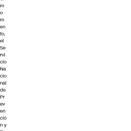
m
o
m
en
to,
el
Se
rvi
cio
Na
cio
nal
de
Pr
ev
en
ció
n y