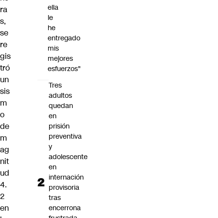
ella
ra
le
s,
he
se
entregado
re
mis
gis
mejores
tró
esfuerzos"
un
Tres
sis
adultos
m
quedan
o
en
de
prisión
preventiva
m
y
ag
adolescente
nit
en
ud
internación
4.
provisoria
2
tras
en
encerrona