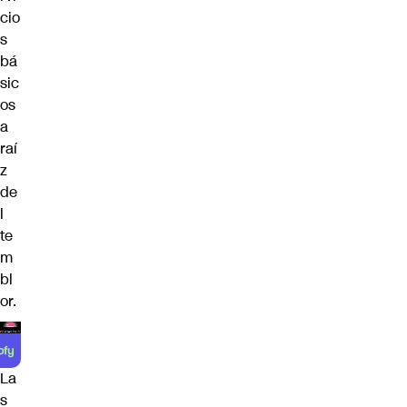
cio
s
bá
sic
os
a
raí
z
de
l
te
m
bl
or.
La
s