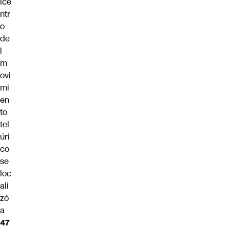
ice
ntr
o
de
l
m
ovi
mi
en
to
tel
úri
co
se
loc
ali
zó
a
47