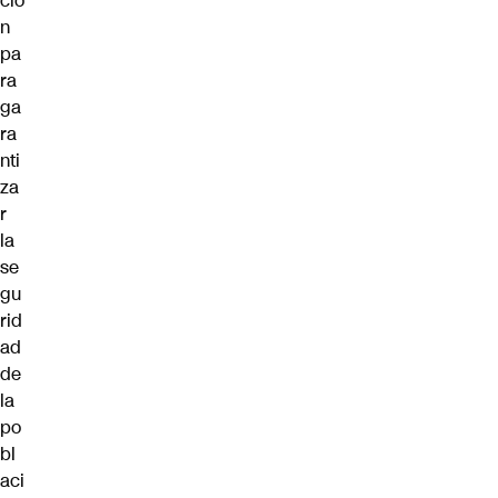
ció
n
pa
ra
ga
ra
nti
za
r
la
se
gu
rid
ad
de
la
po
bl
aci