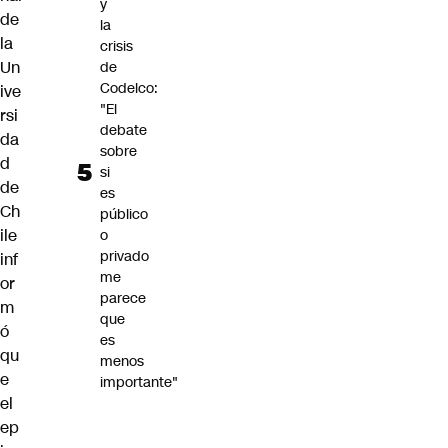
y
de
la
la
crisis
Un
de
Codelco:
ive
"El
rsi
debate
da
sobre
d
si
de
es
Ch
público
ile
o
privado
inf
me
or
parece
m
que
ó
es
qu
menos
e
importante"
el
ep