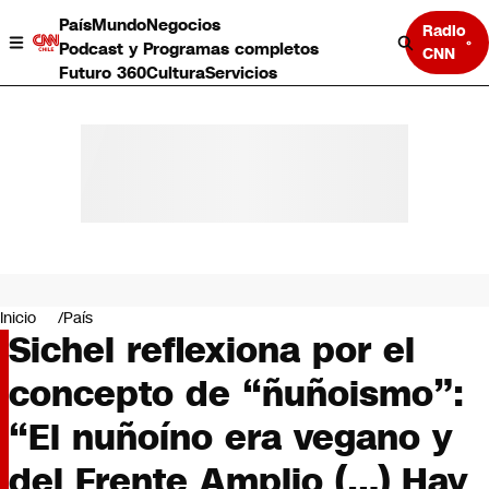
País
Mundo
Negocios
Radio
Podcast y Programas completos
CNN
Futuro 360
Cultura
Servicios
País
Mundo
Negocios
Inicio
País
Sichel reflexiona por el
Deportes
Programas completos
concepto de “ñuñoismo”:
Cultura
Servicios
“El nuñoíno era vegano y
Bits
CNN Data
del Frente Amplio (…) Hay
CNN tiempo