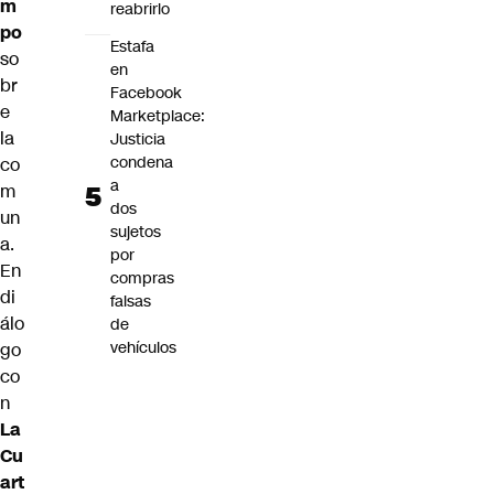
m
reabrirlo
po
Estafa
so
en
br
Facebook
e
Marketplace:
la
Justicia
condena
co
a
m
dos
un
sujetos
a.
por
En
compras
di
falsas
álo
de
vehículos
go
co
n
La
Cu
art