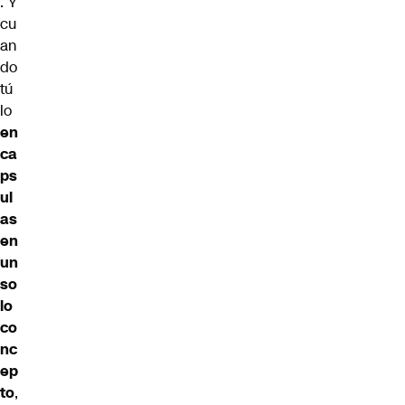
. Y
cu
an
do
tú
lo
en
ca
ps
ul
as
en
un
so
lo
co
nc
ep
to
,