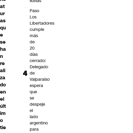
lluvias
at
Paso
ur
Los
as
Libertadores
qu
cumple
e
más
se
de
20
ha
días
n
cerrado:
re
Delegado
ali
de
za
Valparaíso
do
espera
en
que
se
el
despeje
últ
el
im
lado
o
argentino
tie
para