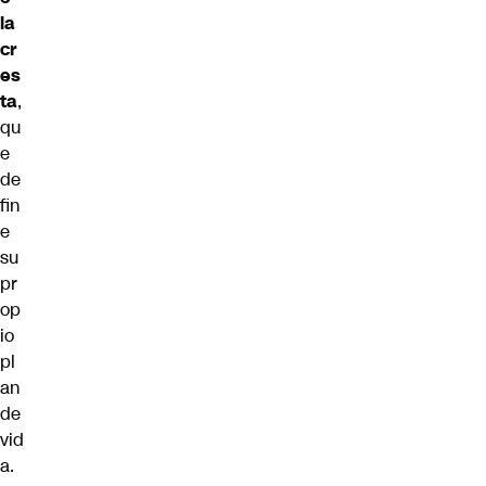
la
cr
es
ta
,
qu
e
de
fin
e
su
pr
op
io
pl
an
de
vid
a.