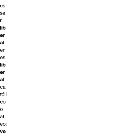
es
se
r
lib
er
al
,
er
es
lib
er
al
;
ca
tóli
co
o
at
eo;
ve