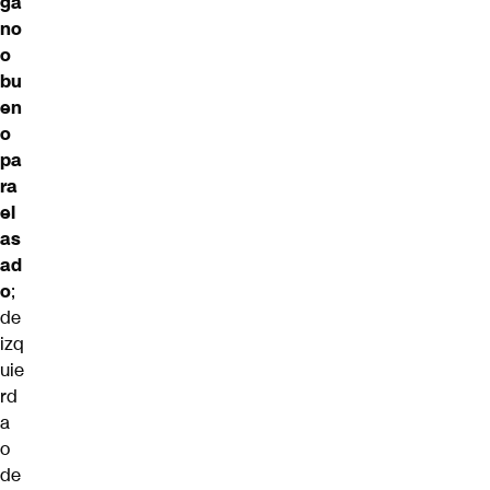
ga
no
o
bu
en
o
pa
ra
el
as
ad
o
;
de
izq
uie
rd
a
o
de