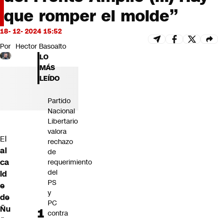
Futuro 360
que romper el molde”
Opinión
18- 12- 2024 15:52
Por
Hector Basoalto
LO
MÁS
LEÍDO
Partido
Nacional
Libertario
valora
El
rechazo
al
de
ca
requerimiento
del
ld
PS
e
y
de
PC
Ñu
contra