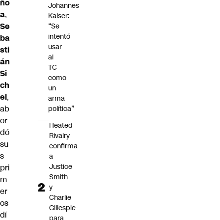
ño
Johannes
a
,
Kaiser:
Se
“Se
intentó
ba
usar
sti
al
án
TC
Si
como
ch
un
el
,
arma
ab
política”
or
Heated
dó
Rivalry
su
confirma
s
a
Justice
pri
Smith
m
y
er
Charlie
os
Gillespie
dí
para