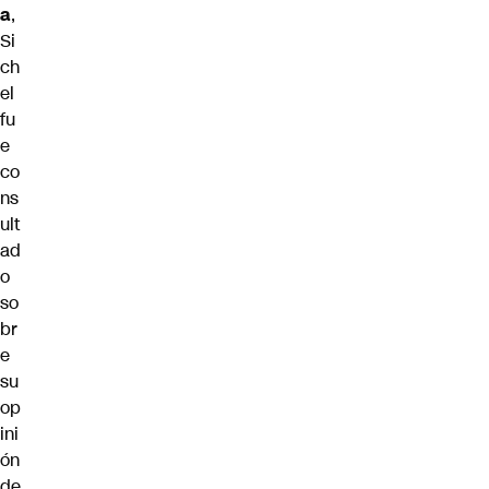
a
,
Si
ch
el
fu
e
co
ns
ult
ad
o
so
br
e
su
op
ini
ón
de