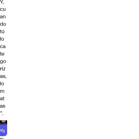
Y,
cu
an
do
tú
lo
ca
te
go
riz
as,
lo
m
at
as
”.