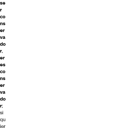
se
r
co
ns
er
va
do
r
,
er
es
co
ns
er
va
do
r
;
si
qu
ier