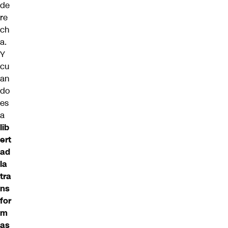
de
re
ch
a.
Y
cu
an
do
es
a
lib
ert
ad
la
tra
ns
for
m
as