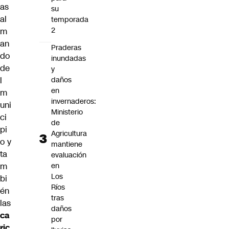
as
su
al
temporada
2
m
an
Praderas
do
inundadas
de
y
daños
l
en
m
invernaderos:
uni
Ministerio
ci
de
pi
Agricultura
o y
mantiene
ta
evaluación
en
m
Los
bi
Ríos
én
tras
las
daños
ca
por
ric