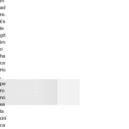
m
ad
re.
Es
le
gít
im
o
ha
ce
rlo
,
pe
ro
no
es
la
úni
ca