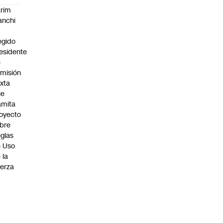
rim
anchi
egido
esidente
e
misión
xta
ue
amita
oyecto
bre
glas
 Uso
 la
erza