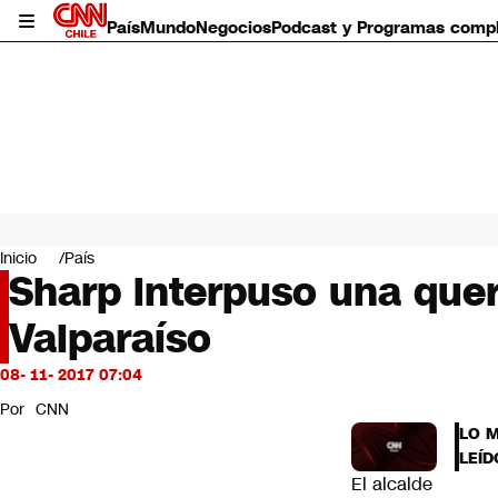
País
Mundo
Negocios
Podcast y Programas comp
País
Mundo
Inicio
País
Negocios
Sharp interpuso una quere
Deportes
Valparaíso
Programas completos
Cultura
Servicios
08- 11- 2017 07:04
Bits
Por
CNN
CNN Data
LO 
CNN tiempo
LEÍD
Futuro 360
El alcalde
Opinión