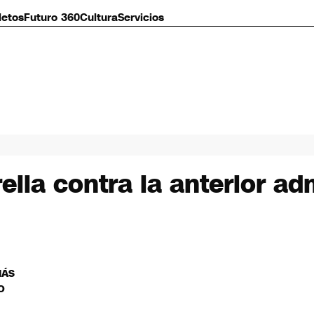
letos
Futuro 360
Cultura
Servicios
lla contra la anterior ad
MÁS
O