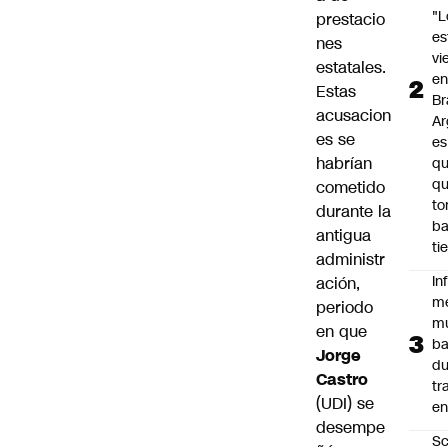
"L
prestacio
e
nes
vi
estatales.
en
Estas
Br
acusacion
Ar
es se
es
habrían
qu
q
cometido
t
durante la
ba
antigua
ti
administr
In
ación,
m
periodo
m
en que
ba
Jorge
du
Castro
tr
(UDI) se
en
desempe
Sc