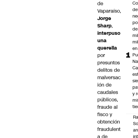
de
Co
de
Vaparaíso,
ne
Jorge
po
Sharp
,
de
interpuso
mi
una
mi
querella
en
por
Pu
Na
presuntos
Ca
delitos de
es
malversac
si
ión de
pa
caudales
y r
públicos,
m
fraude al
ti
fisco y
Ra
obtención
So
fraudulent
an
a de
in