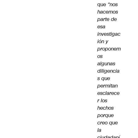
que
“nos
hacemos
parte de
esa
investigac
ión y
proponem
os
algunas
diligencia
s que
permitan
esclarece
r los
hechos
porque
creo que
la
ciudadaní