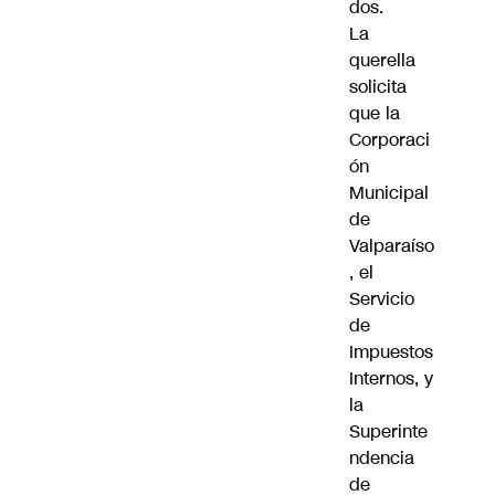
dos.
La
querella
solicita
que la
Corporaci
ón
Municipal
de
Valparaíso
, el
Servicio
de
Impuestos
Internos, y
la
Superinte
ndencia
de