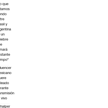
o que
stamos
endo
tre
asil y
gentina
 un
iebre
ue
omará
stante
empo"
fluencer
exicano
uere
leado
rante
ansmisión
 vivo
halper