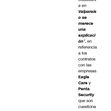
a en
Valparaís
o se
merece
una
explicaci
ón
”
, en
referencia
a los
contratos
con las
empresas
Eagle
Care
y
Penta
Security
que son
cuestiona