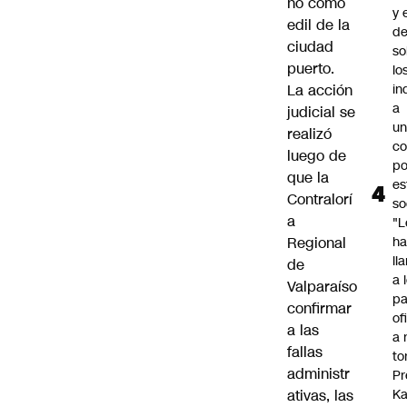
ñó como
y 
edil de la
d
ciudad
so
puerto.
lo
La acción
in
a
judicial se
un
realizó
c
luego de
po
que la
es
Contralorí
so
a
"L
Regional
ha
ll
de
a 
Valparaíso
pa
confirmar
of
a las
a 
fallas
to
administr
Pr
ativas, las
Ka