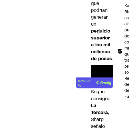
que
Ka
podrían
Bi
generar
es
un
el
pr
perjuicio
d
superior
co
a los mil
mi
millones
q
de pesos
.
tr
pr
so
Re
powered
de
by
de
Según
Fu
consignó
La
Tercera
,
Sharp
señaló