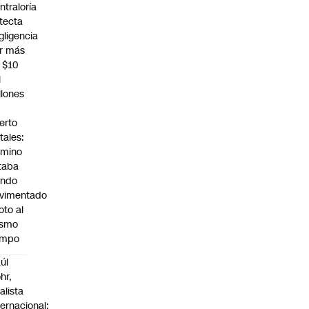
ntraloría
tecta
gligencia
r más
 $10
l
llones
erto
tales:
mino
taba
endo
vimentado
oto al
ismo
empo
úl
hr,
alista
ternacional: