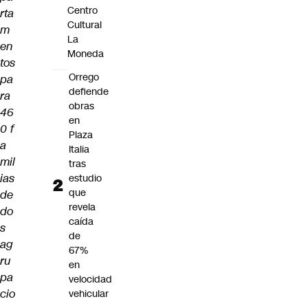
Centro
rta
Cultural
m
La
en
Moneda
tos
Orrego
pa
defiende
ra
obras
46
en
0 f
Plaza
a
Italia
mil
tras
ias
estudio
que
de
revela
do
caída
s
de
ag
67%
ru
en
pa
velocidad
cio
vehicular