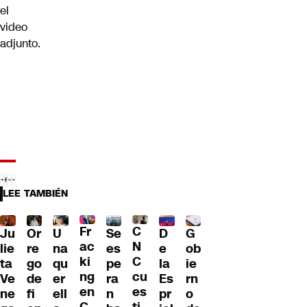
el
video
adjunto.
LEE TAMBIÉN
Fr
C
Ju
Or
U
Se
D
G
ac
N
lie
re
na
es
e
ob
ki
C
ta
go
qu
pe
la
ie
ng
cu
Ve
de
er
ra
Es
rn
en
es
ne
fi
ell
n
pr
o