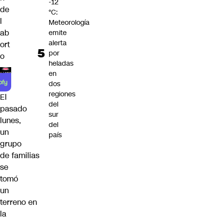
-12
de
°C:
l
Meteorología
ab
emite
alerta
ort
por
o
heladas
en
dos
regiones
El
del
pasado
sur
lunes,
del
un
país
grupo
de
familias
se
tomó
un
terreno
en
la