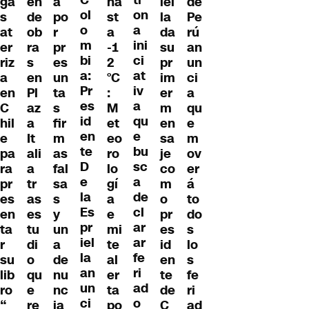
C
ti
ga
en
a
ha
iel
de
ol
on
s
de
po
st
la
Pe
o
a
at
ob
r
a
da
rú
m
ini
er
ra
pr
-1
su
an
bi
ci
riz
s
es
2
pr
un
a:
at
a
en
un
°C
im
ci
Pr
iv
en
Pl
ta
:
er
a
es
a
C
az
s
M
m
qu
id
qu
hil
a
fir
et
en
e
en
e
e
It
m
eo
sa
m
te
bu
pa
ali
as
ro
je
ov
D
sc
ra
a
fal
lo
co
er
e
a
pr
tr
sa
gí
m
á
la
de
es
as
s
a
o
to
Es
cl
en
es
y
e
pr
do
pr
ar
ta
tu
un
mi
es
s
iel
ar
r
di
a
te
id
lo
la
fe
su
o
de
al
en
s
an
ri
lib
qu
nu
er
te
fe
un
ad
ro
e
nc
ta
de
ri
ci
o
“
re
ia
po
C
ad