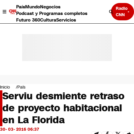
País
Mundo
Negocios
Radio
Podcast y Programas completos
CNN
Futuro 360
Cultura
Servicios
País
Mundo
Negocios
Inicio
País
Serviu desmiente retraso
Deportes
Programas completos
de proyecto habitacional
Cultura
Servicios
en La Florida
Bits
CNN Data
30- 03- 2016 06:37
CNN tiempo