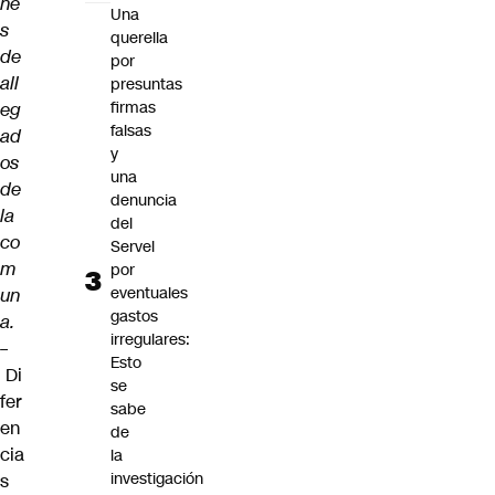
ne
Una
s
querella
de
por
all
presuntas
firmas
eg
falsas
ad
y
os
una
de
denuncia
la
del
co
Servel
m
por
eventuales
un
gastos
a.
irregulares:
–
Esto
Di
se
fer
sabe
en
de
cia
la
investigación
s