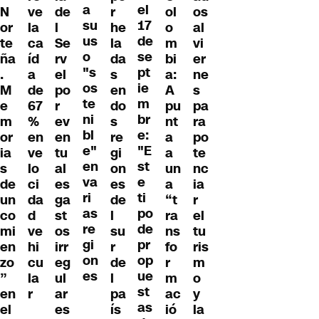
a
el
N
ve
de
r
ol
os
su
17
or
la
l
he
o
al
us
de
te
ca
Se
la
m
vi
o
se
ña
íd
rv
da
bi
er
"s
pt
.
a
el
s
a:
ne
os
ie
M
de
po
en
A
s
te
m
e
67
r
do
pu
pa
ni
br
m
%
ev
s
nt
ra
bl
e:
or
en
en
re
a
po
e"
"E
ia
ve
tu
gi
a
te
en
st
s
lo
al
on
un
nc
va
e
de
ci
es
es
a
ia
ri
ti
un
da
ga
de
“t
r
as
po
co
d
st
l
ra
el
re
de
mi
ve
os
su
ns
tu
gi
pr
en
hi
irr
r
fo
ris
on
op
zo
cu
eg
de
r
m
es
ue
”
la
ul
l
m
o
st
en
r
ar
pa
ac
y
as
el
es
ís
ió
la