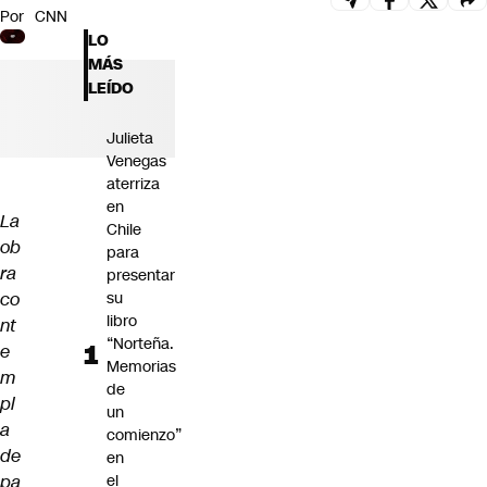
Por
CNN
Futuro 360
LO
Opinión
MÁS
LEÍDO
Julieta
Venegas
aterriza
en
La
Chile
ob
para
ra
presentar
co
su
libro
nt
“Norteña.
e
Memorias
m
de
pl
un
a
comienzo”
de
en
pa
el