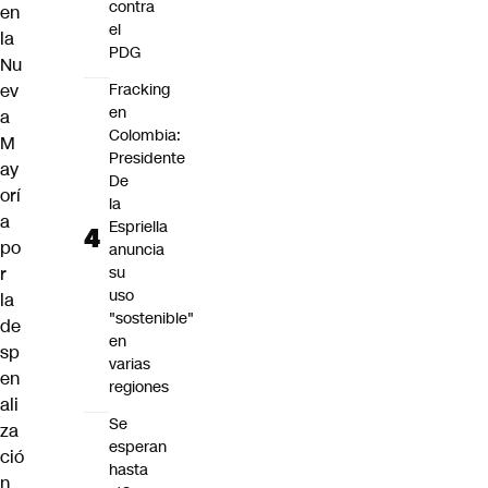
contra
en
el
la
PDG
Nu
ev
Fracking
en
a
Colombia:
M
Presidente
ay
De
orí
la
a
Espriella
po
anuncia
r
su
uso
la
"sostenible"
de
en
sp
varias
en
regiones
ali
Se
za
esperan
ció
hasta
n