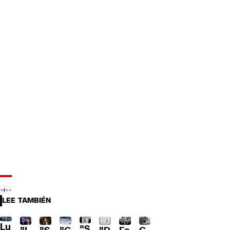
LEE TAMBIÉN
Lu
"S