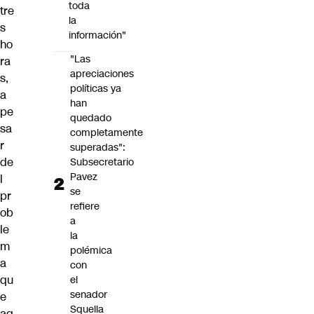
toda
tre
la
s
información"
ho
"Las
ra
apreciaciones
s,
políticas ya
a
han
pe
quedado
sa
completamente
r
superadas":
de
Subsecretario
Pavez
l
se
pr
refiere
ob
a
le
la
m
polémica
a
con
qu
el
senador
e
Squella
aq