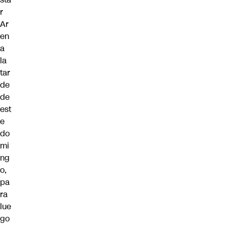
r
Ar
en
a
la
tar
de
de
est
e
do
mi
ng
o,
pa
ra
lue
go