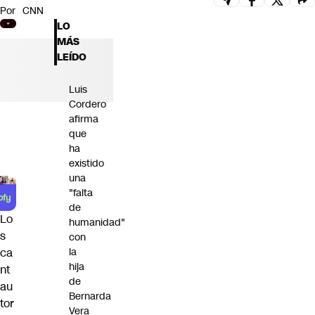
Por
CNN
Futuro 360
LO
Opinión
MÁS
LEÍDO
Luis
Cordero
afirma
que
ha
existido
una
"falta
de
Lo
humanidad"
s
con
la
ca
hija
nt
de
au
Bernarda
tor
Vera