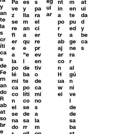
eg
Pa
es
s
nt
m
at
y
ul
ve
y
pa
in
en
ui
an
ar
z
lla
ra
a
te
da
te
se
m
el
po
pu
d
la
re
an
ci
r
ed
y
s
fi
a
er
tr
a
be
cr
er
qu
re
ab
ge
ca
íti
e
e
pr
aj
ne
s
ca
a
"e
ev
ar
ra
s
la
l
en
co
r
de
po
de
tiv
n
al
Fe
lé
ba
o
H
gú
rn
mi
te
de
ua
n
an
ca
po
ca
w
ni
do
co
líti
mi
ei
ve
R
n
co
no
l
ab
el
se
s
de
at
se
de
a
de
so
na
sa
la
sa
br
do
rr
m
ba
e
r
oll
on
st