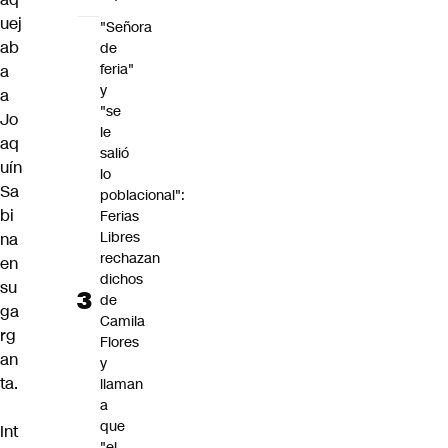
uej
"Señora
ab
de
feria"
a
y
a
"se
Jo
le
aq
salió
uín
lo
Sa
poblacional":
bi
Ferias
Libres
na
rechazan
en
dichos
su
de
ga
Camila
rg
Flores
an
y
ta.
llaman
a
que
Int
"el