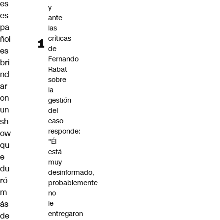
es
y
es
ante
pa
las
críticas
ñol
de
es
Fernando
bri
Rabat
nd
sobre
ar
la
on
gestión
un
del
caso
sh
responde:
ow
"Él
qu
está
e
muy
du
desinformado,
ró
probablemente
m
no
le
ás
entregaron
de