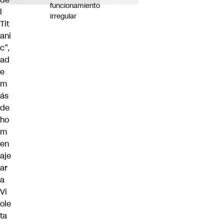
funcionamiento
l
irregular
Tit
ani
c”,
ad
e
m
ás
de
ho
m
en
aje
ar
a
Vi
ole
ta