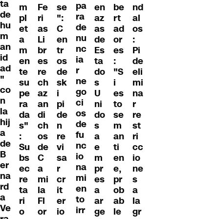
ta
pa
m
Fe
se
en
be
nd
de
ra
pl
ri
":
az
rt
al
hu
de
et
as
C
as
ad
os
m
nu
a
Li
en
de
or
:
an
nc
m
br
tr
Es
es
Pi
id
ia
en
es
os
ta
:
de
ad
r
te
re
de
do
"S
eli
"
ne
su
ch
sk
s
i
mi
co
go
pe
az
i
U
es
na
n
ci
ra
an
pi
ni
to
r
la
os
da
di
de
do
se
re
hij
de
s"
ch
n
s
m
st
a
fu
:
os
re
a
an
ri
de
nc
Su
de
vi
e
ti
cc
B
io
bs
C
sa
m
en
io
er
na
ec
a
r
pr
e,
ne
na
mi
re
mi
cr
es
pr
s
rd
en
ta
la
it
a
ob
a
a
to
ri
Fl
er
ar
ab
la
Ve
irr
o
or
io
ge
le
gr
ra