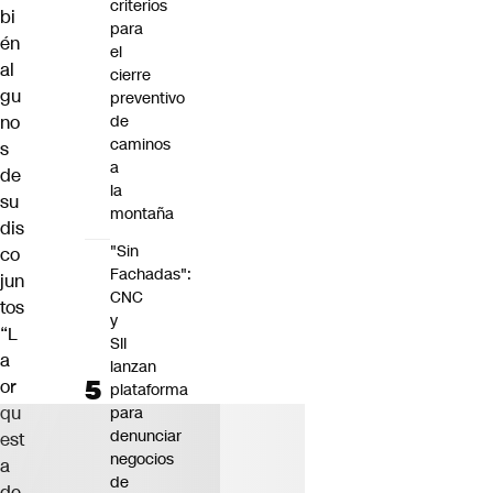
criterios
bi
para
én
el
al
cierre
gu
preventivo
de
no
caminos
s
a
de
la
su
montaña
dis
"Sin
co
Fachadas":
jun
CNC
tos
y
“L
SII
a
lanzan
or
plataforma
qu
para
denunciar
est
negocios
a
de
de