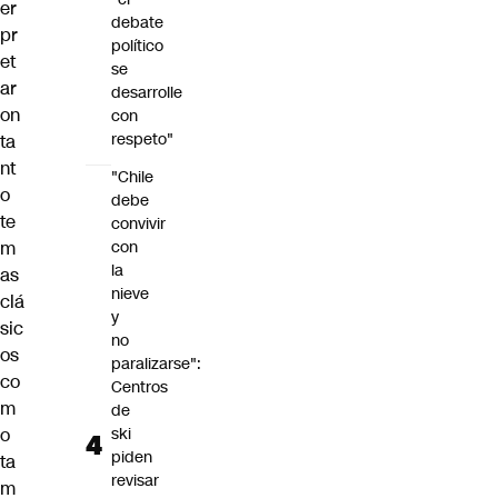
er
debate
pr
político
et
se
ar
desarrolle
on
con
respeto"
ta
nt
"Chile
o
debe
te
convivir
con
m
la
as
nieve
clá
y
sic
no
os
paralizarse":
co
Centros
m
de
ski
o
piden
ta
revisar
m