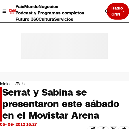
País
Mundo
Negocios
Radio
Podcast y Programas completos
CNN
Futuro 360
Cultura
Servicios
País
Mundo
Negocios
Inicio
País
Serrat y Sabina se
Deportes
Programas completos
presentaron este sábado
Cultura
Servicios
en el Movistar Arena
Bits
CNN Data
06- 05- 2012 16:27
CNN tiempo