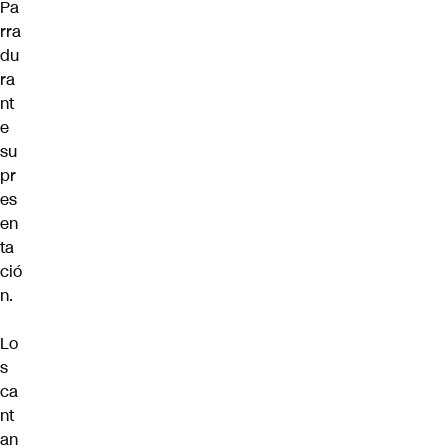
Pa
rra
du
ra
nt
e
su
pr
es
en
ta
ció
n.
Lo
s
ca
nt
an