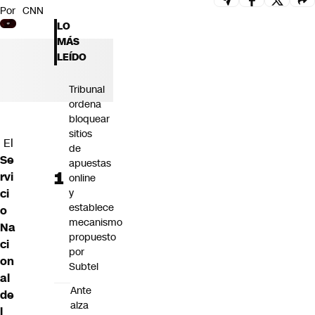
Por
CNN
Futuro 360
LO
Opinión
MÁS
LEÍDO
Tribunal
ordena
bloquear
sitios
El
de
Se
apuestas
rvi
online
ci
y
establece
o
mecanismo
Na
propuesto
ci
por
on
Subtel
al
Ante
de
alza
l