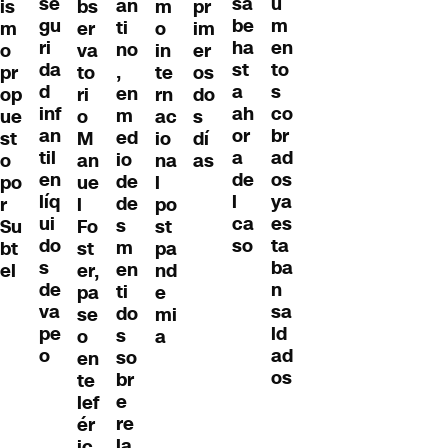
se
u
sa
an
is
bs
m
pr
gu
m
be
ti
m
er
o
im
ri
en
ha
no
o
va
in
er
da
to
st
,
pr
to
te
os
d
s
a
en
op
ri
rn
do
inf
co
ah
m
ue
o
ac
s
an
br
or
ed
st
M
io
dí
til
ad
a
io
o
an
na
as
en
os
de
de
po
ue
l
líq
ya
l
de
r
l
po
ui
es
ca
s
Su
Fo
st
do
ta
so
m
bt
st
pa
s
ba
en
el
er,
nd
de
n
ti
pa
e
va
sa
do
se
mi
pe
ld
s
o
a
o
ad
so
en
os
br
te
e
lef
re
ér
la
ic