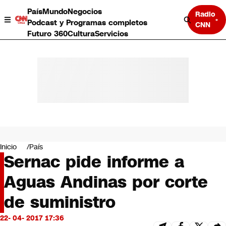
País
Mundo
Negocios
Radio
Podcast y Programas completos
CNN
Futuro 360
Cultura
Servicios
País
Mundo
Negocios
Inicio
País
Sernac pide informe a
Deportes
Programas completos
Aguas Andinas por corte
Cultura
Servicios
de suministro
Bits
CNN Data
22- 04- 2017 17:36
CNN tiempo