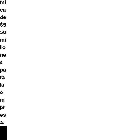
mi
ca
de
$5
50
mi
llo
ne
s
pa
ra
la
e
m
pr
es
a
.