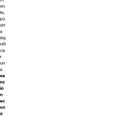
en
te,
po
drí
a
sig
nifi
ca
r
un
a
sa
nc
ió
n
ec
on
ó