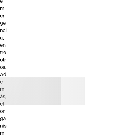
e
m
er
ge
nci
a,
en
tre
otr
os.
Ad
e
m
ás,
el
or
ga
nis
m