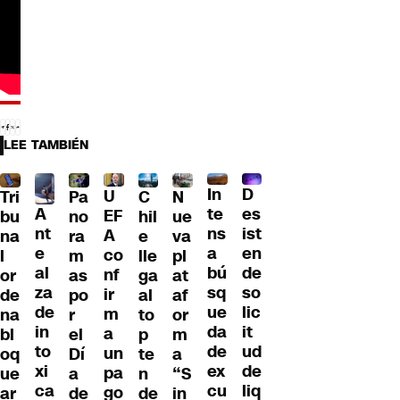
LEE TAMBIÉN
D
In
U
Tri
Pa
C
N
A
es
te
EF
bu
no
hil
ue
nt
ist
ns
A
na
ra
e
va
e
en
a
co
l
m
lle
pl
al
de
bú
nf
or
as
ga
at
za
so
sq
ir
de
po
al
af
de
lic
ue
m
na
r
to
or
in
it
da
a
bl
el
p
m
to
ud
de
un
oq
Dí
te
a
xi
de
ex
pa
ue
a
n
“S
ca
liq
cu
go
ar
de
de
in