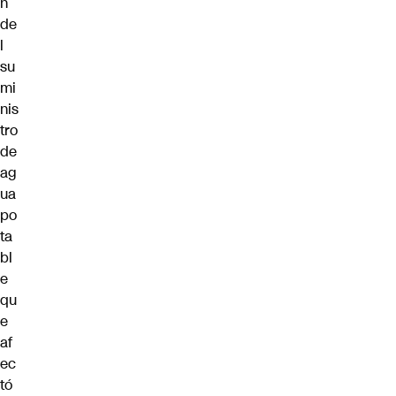
n
de
l
su
mi
nis
tro
de
ag
ua
po
ta
bl
e
qu
e
af
ec
tó