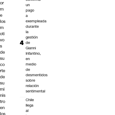
or
un
m
pago
e
a
los
exempleada
durante
m
la
oti
gestión
vo
de
s
Gianni
de
Infantino,
su
en
co
medio
de
rte
desmentidos
de
sobre
su
relación
mi
sentimental
nis
Chile
tro
llega
en
al
los