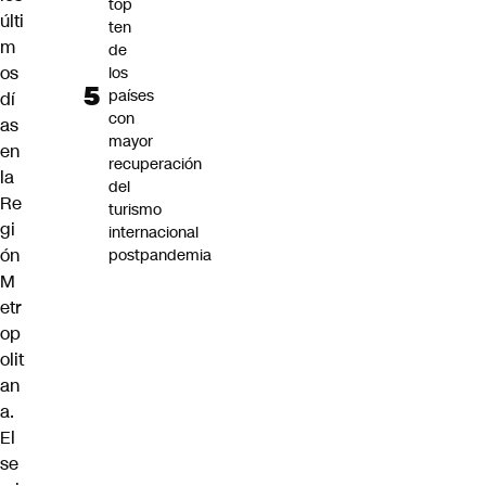
top
últi
ten
m
de
os
los
países
dí
con
as
mayor
en
recuperación
la
del
Re
turismo
gi
internacional
ón
postpandemia
M
etr
op
olit
an
a.
El
se