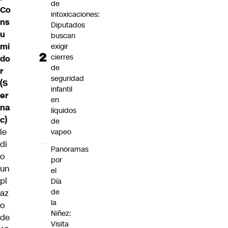
de
Co
intoxicaciones:
ns
Diputados
u
buscan
mi
exigir
cierres
do
de
r
seguridad
(S
infantil
er
en
na
líquidos
c)
de
le
vapeo
di
Panoramas
o
por
un
el
pl
Día
de
az
la
o
Niñez:
de
Visita