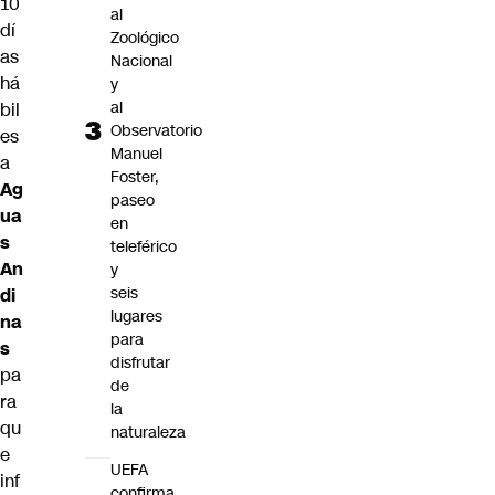
10
al
dí
Zoológico
as
Nacional
há
y
al
bil
Observatorio
es
Manuel
a
Foster,
Ag
paseo
ua
en
s
teleférico
An
y
seis
di
lugares
na
para
s
disfrutar
pa
de
ra
la
qu
naturaleza
e
UEFA
inf
confirma