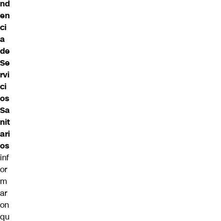
nd
en
ci
a
de
Se
rvi
ci
os
Sa
nit
ari
os
inf
or
m
ar
on
qu