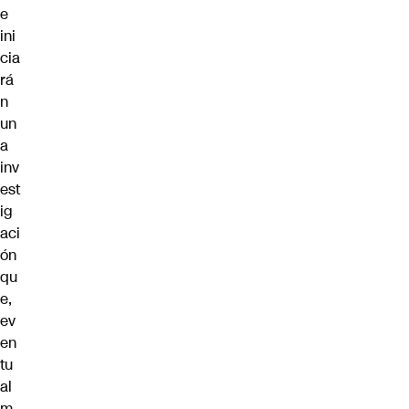
e
ini
cia
rá
n
un
a
inv
est
ig
aci
ón
qu
e,
ev
en
tu
al
m