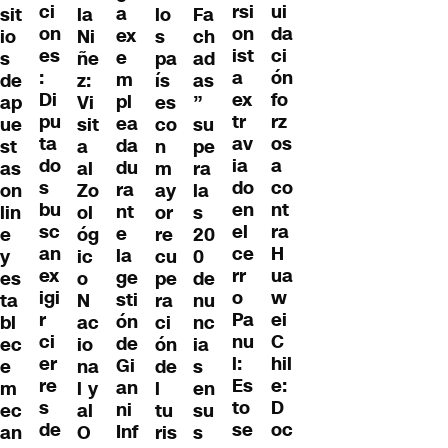
ci
ui
rsi
a
sit
la
lo
Fa
on
da
on
ex
io
Ni
s
ch
es
ci
ist
e
s
ñe
pa
ad
:
ón
a
m
de
z:
ís
as
Di
fo
ex
pl
ap
Vi
es
”
pu
rz
tr
ea
ue
sit
co
su
ta
os
av
da
st
a
n
pe
do
a
ia
du
as
al
m
ra
s
co
do
ra
on
Zo
ay
la
bu
nt
en
nt
lin
ol
or
s
sc
ra
el
e
e
óg
re
20
an
H
ce
la
y
ic
cu
0
ex
ua
rr
ge
es
o
pe
de
igi
w
o
sti
ta
N
ra
nu
r
ei
Pa
ón
bl
ac
ci
nc
ci
C
nu
de
ec
io
ón
ia
er
hil
l:
Gi
e
na
de
s
re
e:
Es
an
m
l y
l
en
s
D
to
ni
ec
al
tu
su
de
oc
se
Inf
an
O
ris
s