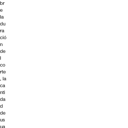
br
e
la
du
ra
ció
n
de
l
co
rte
, la
ca
nti
da
d
de
us
ua