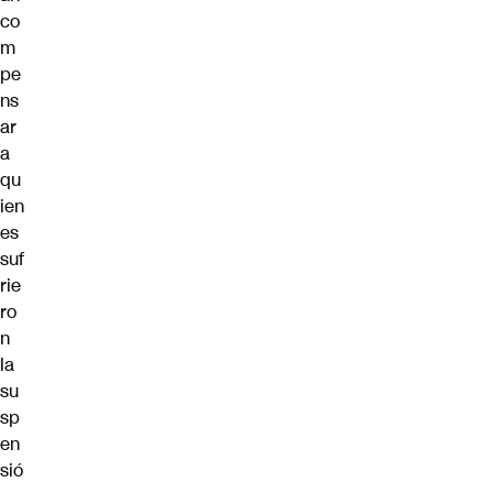
co
m
pe
ns
ar
a
qu
ien
es
suf
rie
ro
n
la
su
sp
en
sió