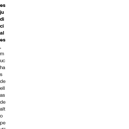
es
ju
di
ci
al
es
,
m
uc
ha
s
de
ell
as
de
alt
o
pe