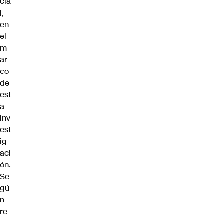
cia
l,
en
el
m
ar
co
de
est
a
inv
est
ig
aci
ón.
Se
gú
n
re