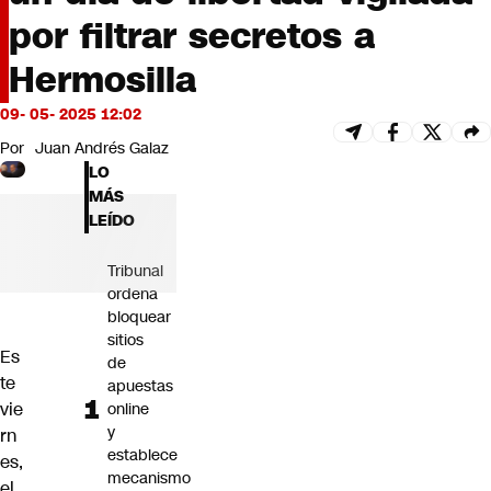
Futuro 360
por filtrar secretos a
Opinión
Hermosilla
09- 05- 2025 12:02
Por
Juan Andrés Galaz
LO
MÁS
LEÍDO
Tribunal
ordena
bloquear
sitios
Es
de
te
apuestas
vie
online
y
rn
establece
es,
mecanismo
el