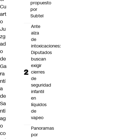
propuesto
Cu
por
art
Subtel
o
Ante
Ju
alza
zg
de
ad
intoxicaciones:
o
Diputados
de
buscan
exigir
Ga
cierres
ra
de
ntí
seguridad
a
infantil
de
en
Sa
líquidos
nti
de
vapeo
ag
o
Panoramas
co
por