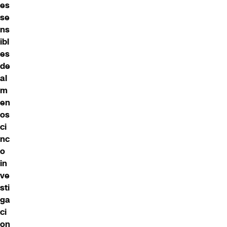
es
se
ns
ibl
es
de
al
m
en
os
ci
nc
o
in
ve
sti
ga
ci
on