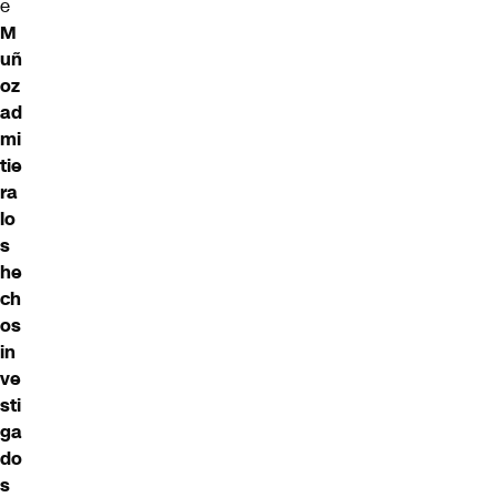
e
M
uñ
oz
ad
mi
tie
ra
lo
s
he
ch
os
in
ve
sti
ga
do
s