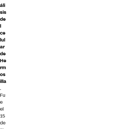
áli
sis
de
l
ce
lul
ar
de
He
rm
os
illa
.
Fu
e
el
15
de