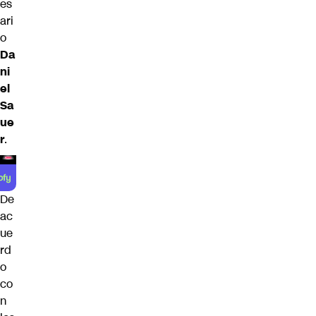
es
ari
o
Da
ni
el
Sa
ue
r
.
De
ac
ue
rd
o
co
n