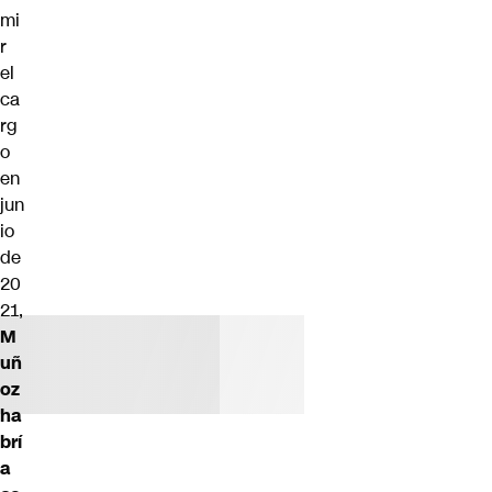
mi
r
el
ca
rg
o
en
jun
io
de
20
21,
M
uñ
oz
ha
brí
a