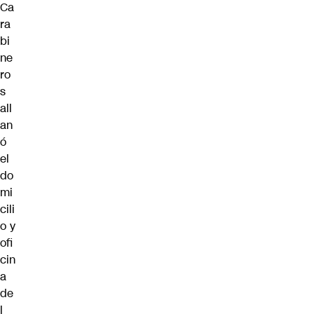
Ca
ra
bi
ne
ro
s
all
an
ó
el
do
mi
cili
o y
ofi
cin
a
de
l