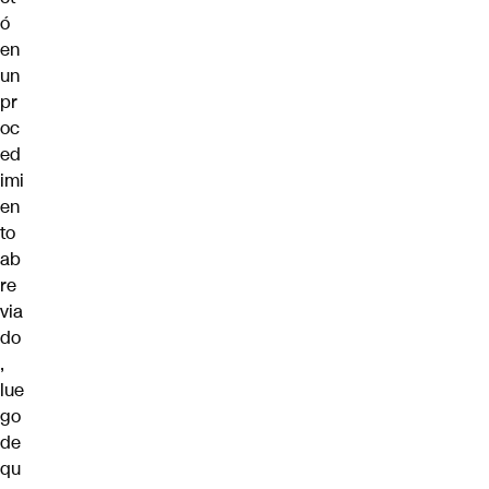
ó
en
un
pr
oc
ed
imi
en
to
ab
re
via
do
,
lue
go
de
qu