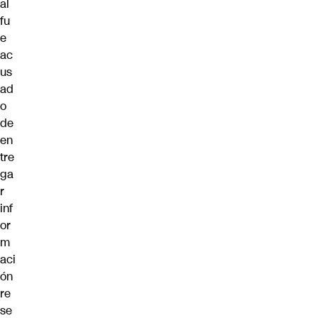
al
fu
e
ac
us
ad
o
de
en
tre
ga
r
inf
or
m
aci
ón
re
se