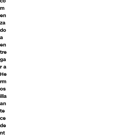
co
m
en
za
do
a
en
tre
ga
r a
He
rm
os
illa
an
te
ce
de
nt