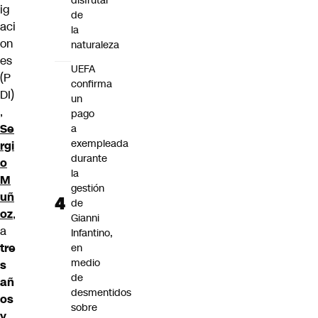
disfrutar
ig
de
aci
la
on
naturaleza
es
UEFA
(P
confirma
DI)
un
,
pago
Se
a
exempleada
rgi
durante
o
la
M
gestión
uñ
de
oz
,
Gianni
a
Infantino,
tre
en
medio
s
de
añ
desmentidos
os
sobre
y