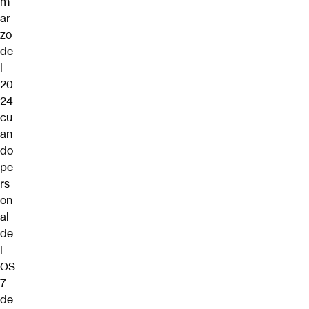
m
ar
zo
de
l
20
24
cu
an
do
pe
rs
on
al
de
l
OS
7
de