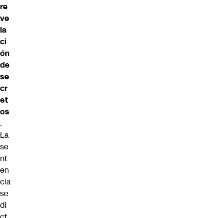
re
ve
la
ci
ón
de
se
cr
et
os
.
La
se
nt
en
cia
se
di
ct