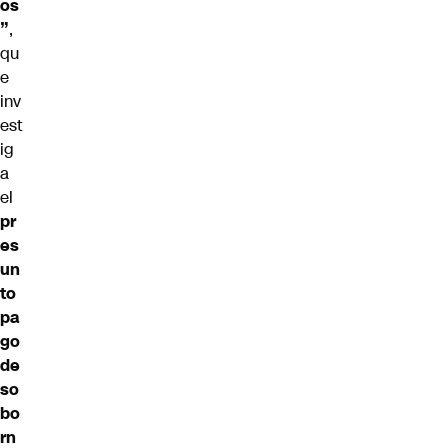
os
”
,
qu
e
inv
est
ig
a
el
pr
es
un
to
pa
go
de
so
bo
rn