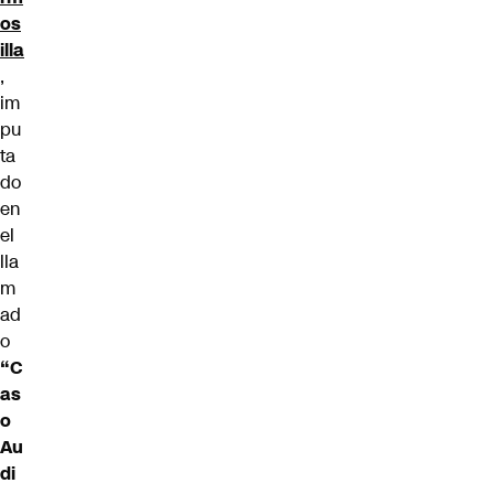
os
illa
,
im
pu
ta
do
en
el
lla
m
ad
o
“C
as
o
Au
di