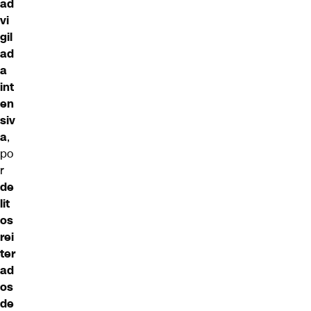
ad
vi
gil
ad
a
int
en
siv
a
,
po
r
de
lit
os
rei
ter
ad
os
de