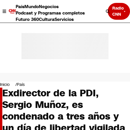
País
Mundo
Negocios
Radio
Podcast y Programas completos
CNN
Futuro 360
Cultura
Servicios
País
Mundo
Negocios
Inicio
País
Exdirector de la PDI,
Deportes
Programas completos
Sergio Muñoz, es
Cultura
Servicios
condenado a tres años y
Bits
CNN Data
un día de libertad vigilada
CNN tiempo