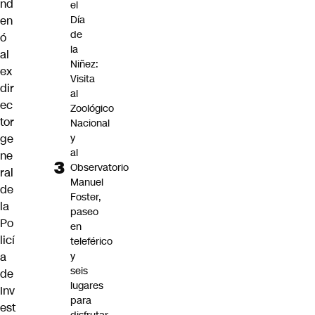
nd
el
Día
en
de
ó
la
al
Niñez:
ex
Visita
dir
al
ec
Zoológico
tor
Nacional
y
ge
al
ne
Observatorio
ral
Manuel
de
Foster,
la
paseo
Po
en
licí
teleférico
y
a
seis
de
lugares
Inv
para
est