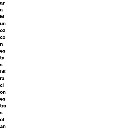
ar
a
M
uñ
oz
co
n
es
ta
s
filt
ra
ci
on
es
tra
s
el
an