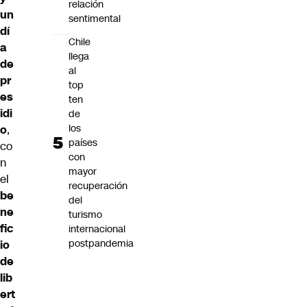
relación
un
sentimental
dí
Chile
a
llega
de
al
pr
top
es
ten
idi
de
los
o
,
países
co
con
n
mayor
el
recuperación
be
del
ne
turismo
fic
internacional
postpandemia
io
de
lib
ert