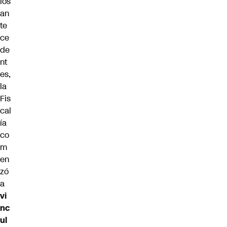
los
an
te
ce
de
nt
es,
la
Fis
cal
ía
co
m
en
zó
a
vi
nc
ul