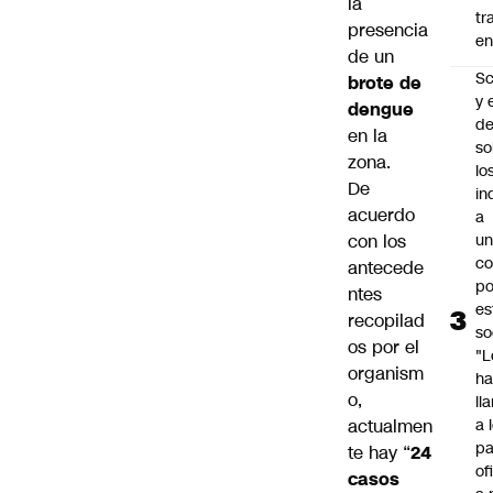
la
tr
presencia
en
de un
Sc
brote de
y 
dengue
d
en la
so
zona.
lo
De
in
acuerdo
a
con los
un
c
antecede
po
ntes
es
recopilad
so
os por el
"L
organism
ha
o,
ll
actualmen
a 
pa
te hay “
24
of
casos