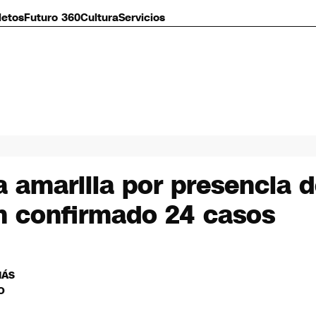
letos
Futuro 360
Cultura
Servicios
 amarilla por presencia d
an confirmado 24 casos
MÁS
O