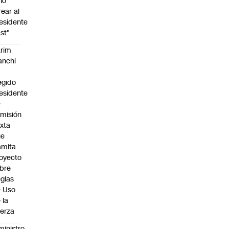
no
rear al
esidente
st"
rim
anchi
egido
esidente
e
misión
xta
ue
amita
oyecto
bre
glas
 Uso
 la
erza
ministro