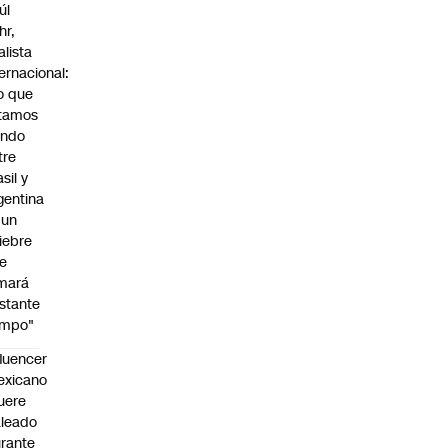
úl
hr,
alista
ternacional:
o que
tamos
endo
tre
sil y
gentina
 un
iebre
e
mará
stante
empo"
fluencer
exicano
uere
leado
rante