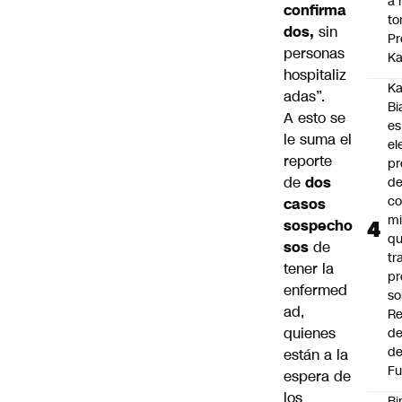
a 
confirma
to
dos,
sin
Pr
personas
Ka
hospitaliz
Ka
adas”.
Bi
A esto se
es
le suma el
el
reporte
pr
de
dos
d
co
casos
mi
sospecho
q
sos
de
tr
tener la
pr
enfermed
so
ad,
Re
quienes
de
de
están a la
Fu
espera de
los
Bi