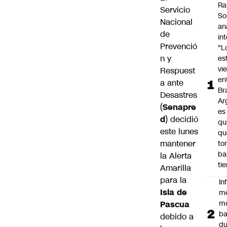
Ra
Servicio
So
Nacional
an
de
in
Prevenció
"L
n y
es
vi
Respuest
en
a ante
Bra
Desastres
Ar
(
Senapre
es
d
) decidió
qu
este lunes
qu
mantener
to
ba
la Alerta
ti
Amarilla
para la
In
Isla de
m
m
Pascua
ba
debido a
du