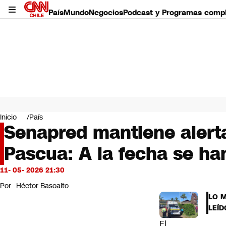
País
Mundo
Negocios
Podcast y Programas comp
País
Mundo
Inicio
País
Negocios
Senapred mantiene alerta
Deportes
Pascua: A la fecha se h
Programas completos
Cultura
Servicios
11- 05- 2026 21:30
Bits
Por
Héctor Basoalto
CNN Data
LO 
CNN tiempo
LEÍD
Futuro 360
El
Opinión