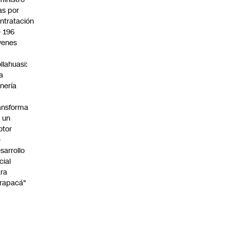
s por
ntratación
 196
venes
n
llahuasi:
a
nería
ansforma
 un
otor
e
sarrollo
cial
ra
rapacá"