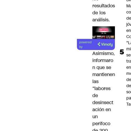
resultados
Ma
co
de los
de
análisis.
jó
e
Co
Lea el
"L
powered
artículo
by
mi
Asimismo,
se
informaro
tr
n que se
en
m
mantienen
d
las
de
“labores
so
de
pa
desinsect
Ta
ación en
un
perifoco
de 200