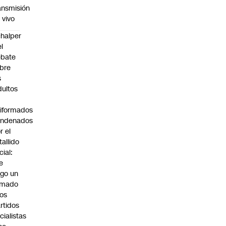
ansmisión
 vivo
halper
el
ebate
bre
s
dultos
iformados
ondenados
r el
tallido
cial:
e
go un
amado
los
rtidos
icialistas