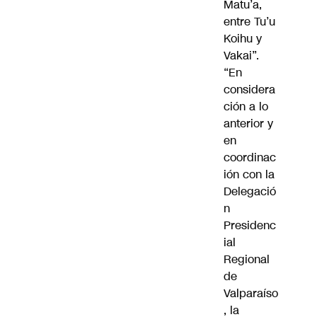
Matu’a,
entre Tu’u
Koihu y
Vakai”.
“En
considera
ción a lo
anterior y
en
coordinac
ión con la
Delegació
n
Presidenc
ial
Regional
de
Valparaíso
, la