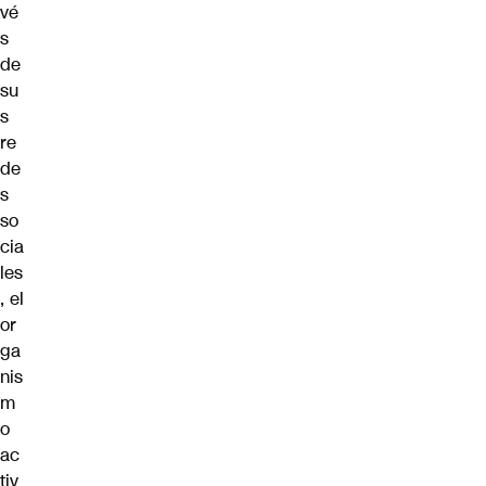
vé
s
de
su
s
re
de
s
so
cia
les
, el
or
ga
nis
m
o
ac
tiv