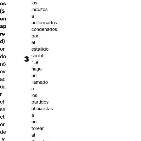
los
es
indultos
(S
a
en
uniformados
ap
condenados
re
por
d)
el
or
estallido
social:
de
"Le
nó
hago
ev
un
ac
llamado
ua
a
r
los
el
partidos
oficialistas
se
a
ct
no
or
torear
de
al
Y