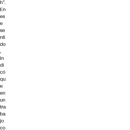
h”.
En
es
e
se
nti
do
,
in
di
có
qu
e
en
un
tra
ba
jo
co