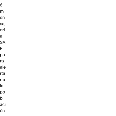
ó
m
en
saj
erí
a
SA
E
pa
ra
ale
rta
r a
la
po
bl
aci
ón