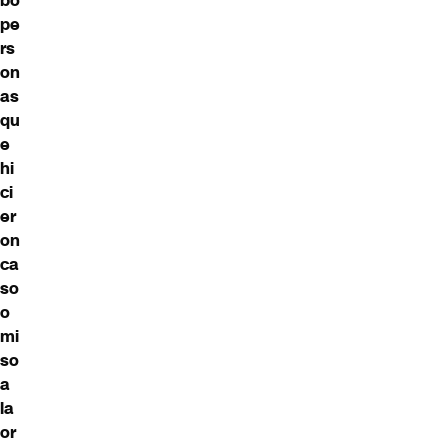
bo
pe
rs
on
as
qu
e
hi
ci
er
on
ca
so
o
mi
so
a
la
or