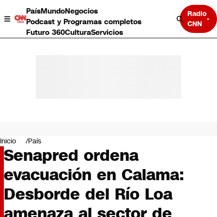
País
Mundo
Negocios
Radio
Podcast y Programas completos
CNN
Futuro 360
Cultura
Servicios
País
Mundo
Negocios
Inicio
País
Senapred ordena
Deportes
Programas completos
evacuación en Calama:
Cultura
Servicios
Desborde del Río Loa
Bits
CNN Data
amenaza al sector de
CNN tiempo