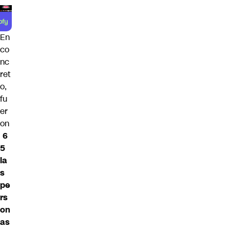
En
co
nc
ret
o,
fu
er
on
6
5
la
s
pe
rs
on
as