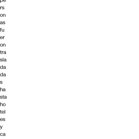
pe
rs
on
as
fu
er
on
tra
sla
da
da
s
ha
sta
ho
tel
es
y
ca