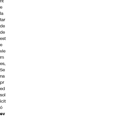
nt
e
la
tar
de
de
est
e
vie
rn
es,
Se
na
pr
ed
sol
icit
ó
ev