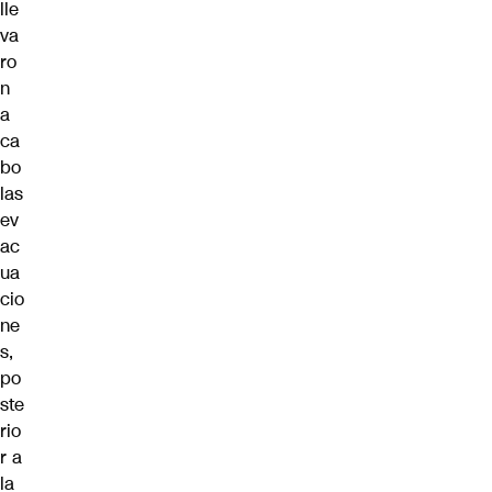
lle
va
ro
n
a
ca
bo
las
ev
ac
ua
cio
ne
s,
po
ste
rio
r a
la