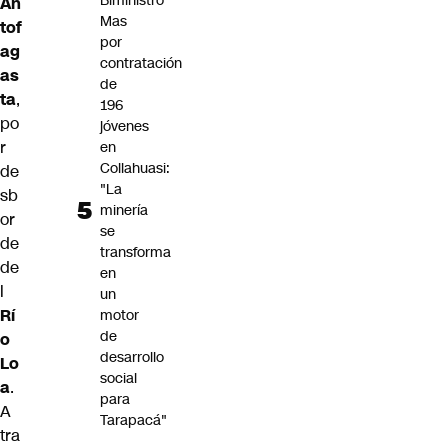
Biministro
An
Mas
tof
por
ag
contratación
as
de
ta
,
196
po
jóvenes
r
en
Collahuasi:
de
"La
sb
minería
or
se
de
transforma
de
en
l
un
Rí
motor
de
o
desarrollo
Lo
social
a
.
para
A
Tarapacá"
tra