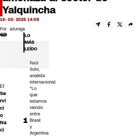
Futuro 360
Yalquincha
Opinión
15- 02- 2025 14:09
Por
azuniga
LO
MÁS
LEÍDO
Raúl
Sohr,
analista
internacional:
El
"Lo
Se
que
rvi
estamos
ci
viendo
entre
o
Brasil
Na
y
ci
Argentina