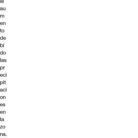
al
au
m
en
to
de
bi
do
las
pr
eci
pit
aci
on
es
en
la
zo
na.