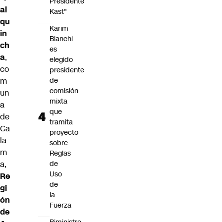
Presidente
al
Kast"
qu
Karim
in
Bianchi
ch
es
a
,
elegido
co
presidente
m
de
comisión
un
mixta
a
que
de
tramita
Ca
proyecto
la
sobre
m
Reglas
a,
de
Uso
Re
de
gi
la
ón
Fuerza
de