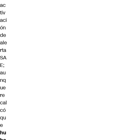
ac
tiv
aci
ón
de
ale
rta
SA
E;
au
nq
ue
re
cal
có
qu
e
hu