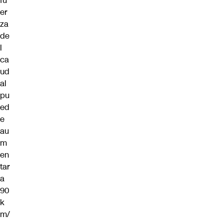
fu
er
za
de
l
ca
ud
al
pu
ed
e
au
m
en
tar
a
90
k
m/