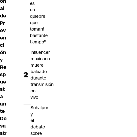
on
es
al
un
de
quiebre
Pr
que
tomará
ev
bastante
en
tiempo"
ci
ón
Influencer
mexicano
y
muere
Re
baleado
sp
durante
ue
transmisión
st
en
a
vivo
an
Schalper
te
y
De
el
sa
debate
str
sobre