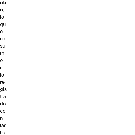
etr
o
,
lo
qu
e
se
su
m
ó
a
lo
re
gis
tra
do
co
n
las
llu