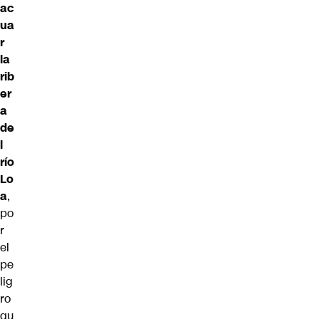
ac
ua
r
la
rib
er
a
de
l
río
Lo
a
,
po
r
el
pe
lig
ro
qu