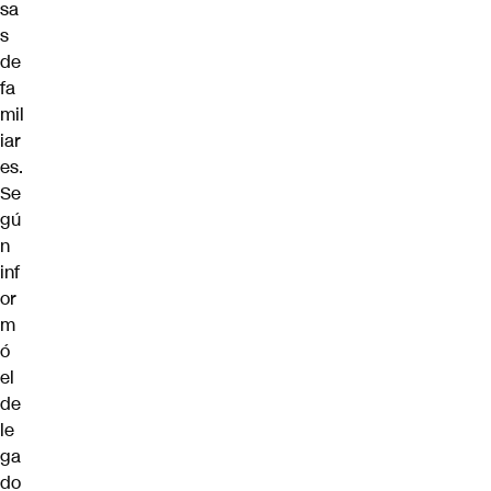
sa
s
de
fa
mil
iar
es.
Se
gú
n
inf
or
m
ó
el
de
le
ga
do