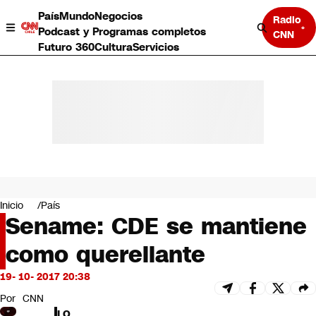
País
Mundo
Negocios
Radio
Podcast y Programas completos
CNN
Futuro 360
Cultura
Servicios
País
Mundo
Negocios
Inicio
País
Sename: CDE se mantiene
Deportes
Programas completos
como querellante
Cultura
Servicios
19- 10- 2017 20:38
Bits
CNN Data
Por
CNN
CNN tiempo
LO