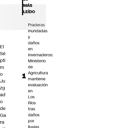
Futuro 360
MÁS
Opinión
LEÍDO
Praderas
inundadas
y
daños
El
en
Sé
invernaderos:
pti
Ministerio
m
de
Agricultura
o
mantiene
Ju
evaluación
zg
en
ad
Los
o
Ríos
de
tras
Ga
daños
por
ra
lluvias