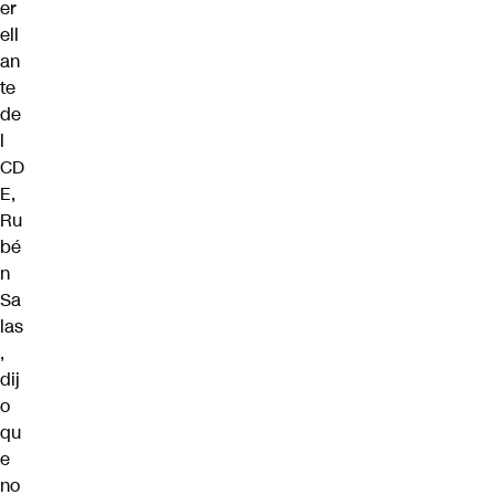
er
ell
an
te
de
l
CD
E,
Ru
bé
n
Sa
las
,
dij
o
qu
e
no