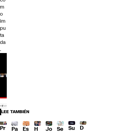
m
o
im
pu
ta
da
.
LEE TAMBIÉN
D
Pr
Su
Pa
H
Jo
Se
Es