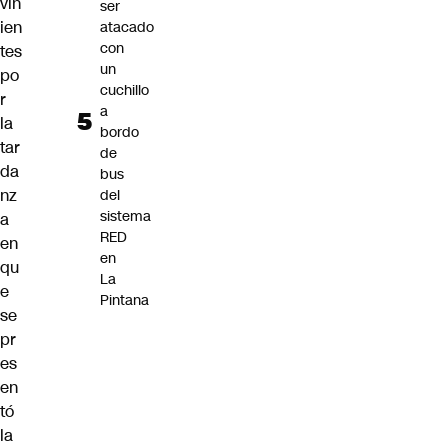
vin
ser
ien
atacado
con
tes
un
po
cuchillo
r
a
la
bordo
tar
de
da
bus
nz
del
sistema
a
RED
en
en
qu
La
e
Pintana
se
pr
es
en
tó
la