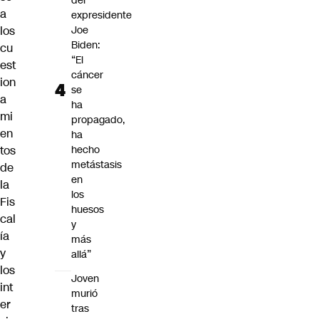
del
a
expresidente
los
Joe
Biden:
cu
“El
est
cáncer
ion
se
a
ha
mi
propagado,
en
ha
tos
hecho
metástasis
de
en
la
los
Fis
huesos
cal
y
ía
más
y
allá”
los
Joven
int
murió
er
tras