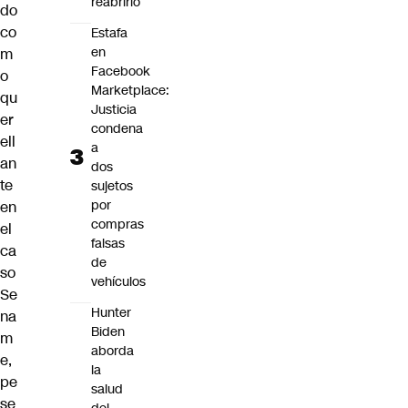
reabrirlo
do
co
Estafa
en
m
Facebook
o
Marketplace:
qu
Justicia
er
condena
ell
a
an
dos
te
sujetos
por
en
compras
el
falsas
ca
de
so
vehículos
Se
Hunter
na
Biden
m
aborda
e,
la
pe
salud
se