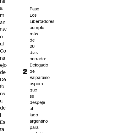
ntí
a
Paso
m
Los
Libertadores
an
cumple
tuv
más
o
de
al
20
Co
días
ns
cerrado:
ejo
Delegado
de
de
Valparaíso
De
espera
fe
que
ns
se
a
despeje
de
el
l
lado
argentino
Es
para
ta