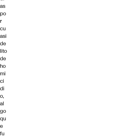
as
po
r
cu
asi
de
lito
de
ho
mi
ci
di
o,
al
go
qu
e
fu