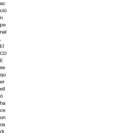
ac
ció
n
pe
nal
.
El
CD
E
se
qu
er
ell
ó
ha
ce
un
os
dí