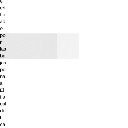
e
cri
tic
ad
o
po
r
las
ba
jas
pe
na
s.
El
fis
cal
de
l
ca