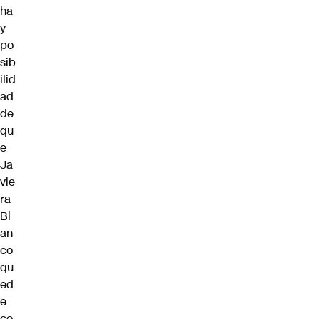
ha
y
po
sib
ilid
ad
de
qu
e
Ja
vie
ra
Bl
an
co
qu
ed
e
co