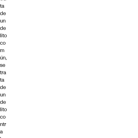
ta
de
un
de
lito
co
m
ún,
se
tra
ta
de
un
de
lito
co
ntr
a