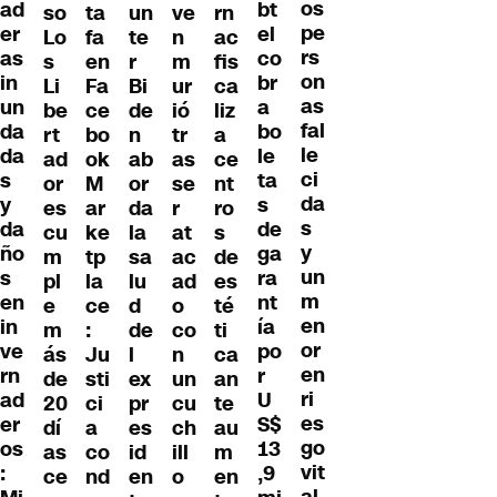
os
ad
bt
so
un
ve
rn
ta
pe
er
el
Lo
te
n
ac
fa
rs
as
co
s
r
m
fis
en
on
in
br
Li
Bi
ur
ca
Fa
as
un
a
be
de
ió
liz
ce
fal
da
bo
rt
n
tr
a
bo
le
da
le
ad
ab
as
ce
ok
ci
s
ta
or
or
se
nt
M
da
y
s
es
da
r
ro
ar
s
da
de
cu
la
at
s
ke
y
ño
ga
m
sa
ac
de
tp
un
s
ra
pl
lu
ad
es
la
m
en
nt
e
d
o
té
ce
en
in
ía
m
de
co
ti
:
or
ve
po
ás
l
n
ca
Ju
en
rn
r
de
ex
un
an
sti
ri
ad
U
20
pr
cu
te
ci
es
er
S$
dí
es
ch
au
a
go
os
13
as
id
ill
m
co
vit
:
,9
ce
en
o
en
nd