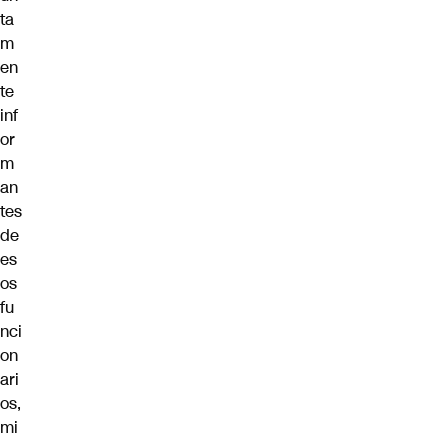
ta
m
en
te
inf
or
m
an
tes
de
es
os
fu
nci
on
ari
os,
mi