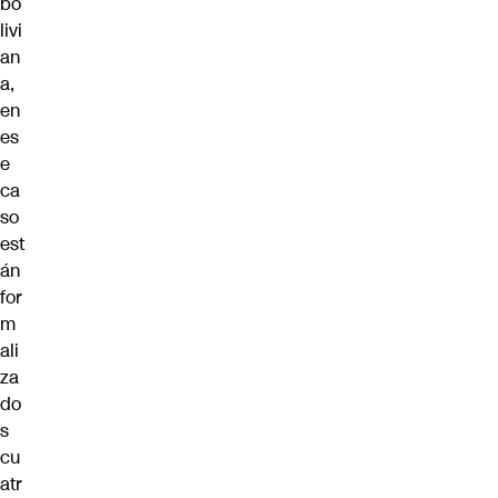
bo
livi
an
a,
en
es
e
ca
so
est
án
for
m
ali
za
do
s
cu
atr