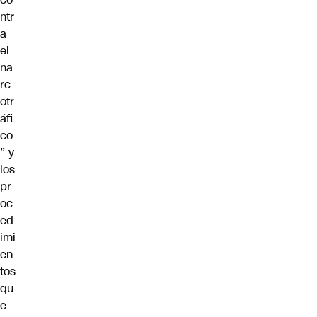
ntr
a
el
na
rc
otr
áfi
co
” y
los
pr
oc
ed
imi
en
tos
qu
e