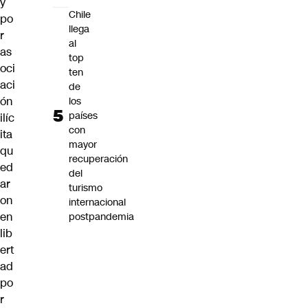
y
Chile
po
llega
r
al
as
top
oci
ten
aci
de
ón
los
países
ilíc
con
ita
mayor
qu
recuperación
ed
del
ar
turismo
on
internacional
en
postpandemia
lib
ert
ad
po
r