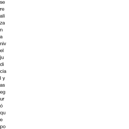
se
re
ali
za
n
a
niv
el
ju
di
cia
l y
as
eg
ur
ó
qu
e
po