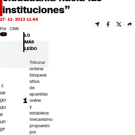
Futuro 360
instituciones”
Opinión
27- 11- 2013 11:44
Por
CNN
LO
MÁS
LEÍDO
Tribunal
ordena
bloquear
sitios
L
de
ue
apuestas
go
online
qu
y
establece
e
mecanismo
un
propuesto
gr
por