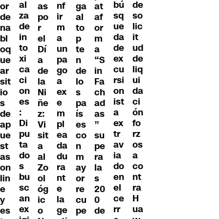
al
de
bú
nf
or
as
ga
at
za
so
sq
ir
de
po
al
af
de
lic
ue
m
na
r
to
or
in
it
da
a
bl
el
p
m
to
ud
de
un
oq
Dí
te
a
xi
de
ex
pa
ue
a
n
“S
ca
liq
cu
go
ar
de
de
in
ci
ui
rsi
a
sit
la
lo
Fa
on
da
on
ex
io
Ni
s
ch
es
ci
ist
e
s
ñe
pa
ad
:
ón
a
m
de
z:
ís
as
Di
fo
ex
pl
ap
Vi
es
”
pu
rz
tr
ea
ue
sit
co
su
ta
os
av
da
st
a
n
pe
do
a
ia
du
as
al
m
ra
s
co
do
ra
on
Zo
ay
la
bu
nt
en
nt
lin
ol
or
s
sc
ra
el
e
e
óg
re
20
an
H
ce
la
y
ic
cu
0
ex
ua
rr
ge
es
o
pe
de