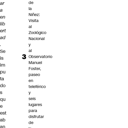
de
ar
la
a
Niñez:
en
Visita
lib
al
ert
Zoológico
ad
Nacional
.
y
al
Se
Observatorio
is
Manuel
im
Foster,
pu
paseo
ta
en
do
teleférico
s
y
seis
qu
lugares
e
para
est
disfrutar
ab
de
an