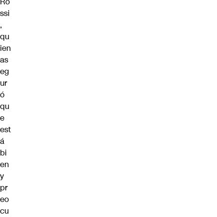
Ro
ssi
,
qu
ien
as
eg
ur
ó
qu
e
est
á
bi
en
y
pr
eo
cu