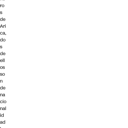
ro
s
de
Ari
ca,
do
s
de
ell
os
so
n
de
na
cio
nal
id
ad