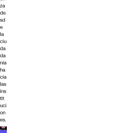
za
de
sd
e
la
ciu
da
da
nía
ha
cia
las
ins
tit
uci
on
es.