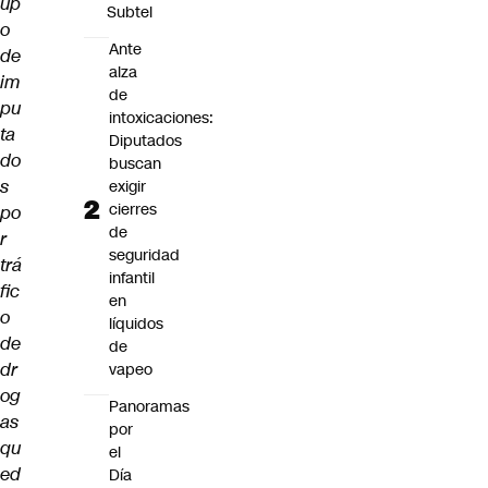
up
Subtel
o
Ante
de
alza
im
de
pu
intoxicaciones:
ta
Diputados
do
buscan
s
exigir
cierres
po
de
r
seguridad
trá
infantil
fic
en
o
líquidos
de
de
dr
vapeo
og
Panoramas
as
por
qu
el
ed
Día