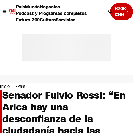
País
Mundo
Negocios
Radio
Podcast y Programas completos
CNN
Futuro 360
Cultura
Servicios
País
Mundo
Negocios
Inicio
País
Senador Fulvio Rossi: “En
Deportes
Programas completos
Arica hay una
Cultura
Servicios
desconfianza de la
Bits
CNN Data
ciudadanía hacia las
CNN tiempo