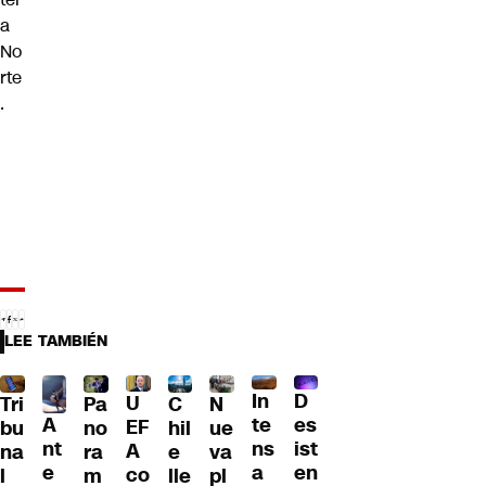
a
No
rte
.
LEE TAMBIÉN
D
In
U
Tri
Pa
C
N
A
es
te
EF
bu
no
hil
ue
nt
ist
ns
A
na
ra
e
va
e
en
a
co
l
m
lle
pl