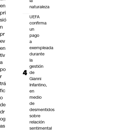
la
en
naturaleza
pri
UEFA
sió
confirma
n
un
pr
pago
ev
a
en
exempleada
durante
tiv
la
a
gestión
po
de
r
Gianni
trá
Infantino,
fic
en
o
medio
de
de
desmentidos
dr
sobre
og
relación
as
sentimental