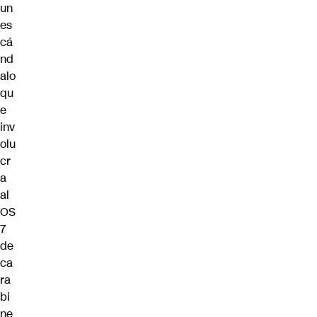
un
es
cá
nd
alo
qu
e
inv
olu
cr
a
al
OS
7
de
ca
ra
bi
ne