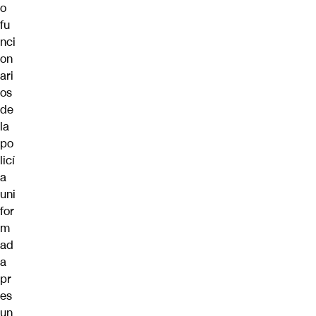
o
fu
nci
on
ari
os
de
la
po
licí
a
uni
for
m
ad
a
pr
es
un