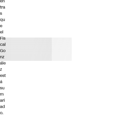
en
tra
s
qu
e
el
Fis
cal
Go
nz
ále
z
est
á
su
m
ari
ad
o.