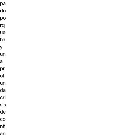
pa
do
po
rq
ue
ha
y
un
a
pr
of
un
da
cri
sis
de
co
nfi
an