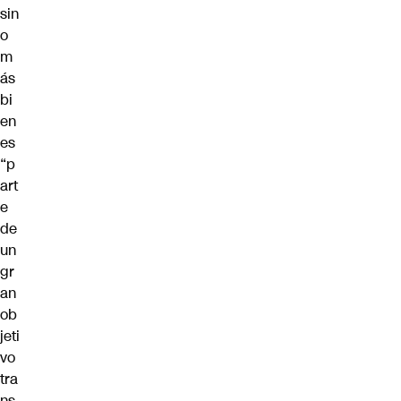
sin
o
m
ás
bi
en
es
“
p
art
e
de
un
gr
an
ob
jeti
vo
tra
ns