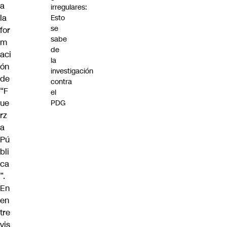
a
irregulares:
la
Esto
se
for
sabe
m
de
aci
la
ón
investigación
de
contra
“F
el
ue
PDG
rz
a
Pú
bli
ca
”.
En
en
tre
vis