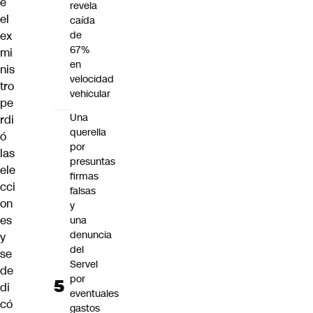
e
revela
el
caída
ex
de
67%
mi
en
nis
velocidad
tro
vehicular
pe
Una
rdi
querella
ó
por
las
presuntas
ele
firmas
cci
falsas
on
y
es
una
denuncia
y
del
se
Servel
de
por
di
eventuales
có
gastos