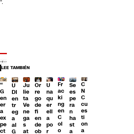
”.
LEE TAMBIÉN
Fr
C
“
Ju
Or
U
Se
U
ac
N
G
lie
re
na
es
DI
ki
C
en
ta
go
qu
pe
en
ng
cu
er
Ve
de
er
ra
tr
en
es
a
ne
fi
ell
n
eg
C
ti
ex
ga
en
a
ha
a
ol
on
pe
s
de
po
st
al
o
a
ct
at
ob
r
a
G