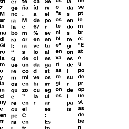
us
de
tri
te
ca
Se
la
er
o
se
z
ña
íd
rv
da
ge
"s
pt
M
.
a
el
s
nc
os
ie
ar
M
de
po
en
ia
te
m
ia
e
67
r
do
la
ni
br
na
m
%
ev
s
bo
bl
e:
di
or
en
en
re
ra
e"
"E
Gi
ia
ve
tu
gi
l:
en
st
ro
s
lo
al
on
“
va
e
la
de
ci
es
es
Q
ri
ti
m
un
da
ga
de
ue
as
po
o
co
d
st
l
re
re
de
y
mi
ve
os
su
m
gi
pr
la
en
hi
irr
r
os
on
op
in
zo
cu
eg
de
qu
es
ue
cl
”
la
ul
l
e
st
uy
en
r
ar
pa
re
as
e
el
es
ís
cu
de
en
C
:
pe
be
tr
en
Es
ra
n
e
tr
to
r