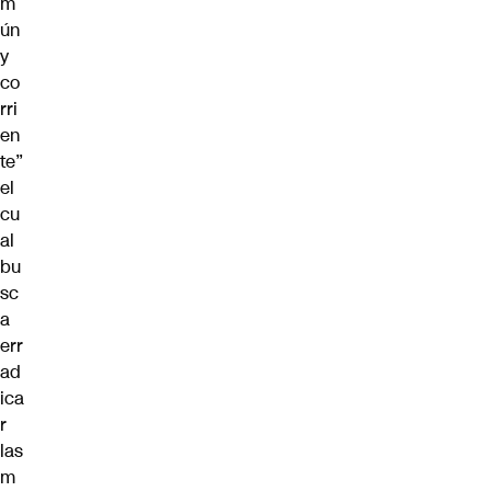
m
ún
y
co
rri
en
te”
el
cu
al
bu
sc
a
err
ad
ica
r
las
m