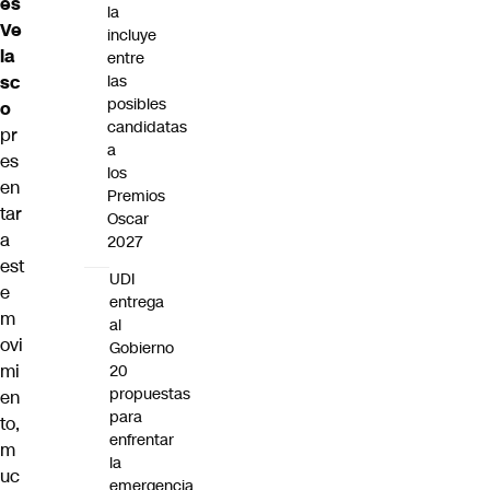
és
la
Ve
incluye
la
entre
sc
las
posibles
o
candidatas
pr
a
es
los
en
Premios
tar
Oscar
a
2027
est
UDI
e
entrega
m
al
ovi
Gobierno
mi
20
propuestas
en
para
to
,
enfrentar
m
la
uc
emergencia