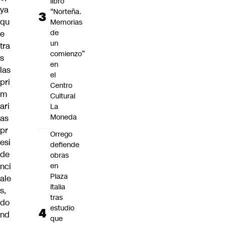
libro
ya
“Norteña.
qu
Memorias
de
e
un
tra
comienzo”
s
en
las
el
pri
Centro
m
Cultural
ari
La
Moneda
as
pr
Orrego
esi
defiende
de
obras
nci
en
Plaza
ale
Italia
s,
tras
do
estudio
nd
que