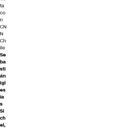
ta
co
n
CN
N
Ch
ile
Se
ba
sti
án
Igl
es
ia
s
Si
ch
el,