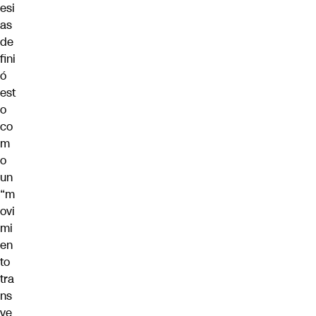
esi
as
de
fini
ó
est
o
co
m
o
un
“
m
ovi
mi
en
to
tra
ns
ve