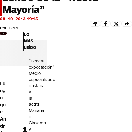
Futuro 360
Mayoría”
Opinión
08- 10- 2013 19:15
Por
CNN
LO
MÁS
LEÍDO
“Genera
expectación”:
Medio
especializado
Lu
destaca
eg
a
o
la
qu
actriz
Mariana
e
di
An
Girolamo
dr
y