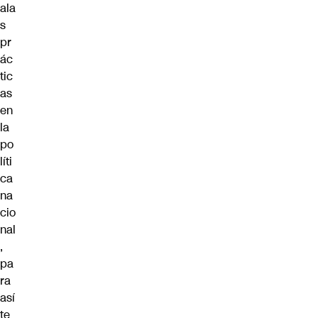
ala
s
pr
ác
tic
as
en
la
po
líti
ca
na
cio
nal
,
pa
ra
así
te