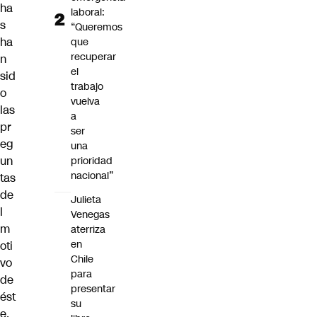
ha
laboral:
s
“Queremos
ha
que
recuperar
n
el
sid
trabajo
o
vuelva
las
a
pr
ser
eg
una
un
prioridad
nacional”
tas
de
Julieta
l
Venegas
m
aterriza
en
oti
Chile
vo
para
de
presentar
ést
su
e,