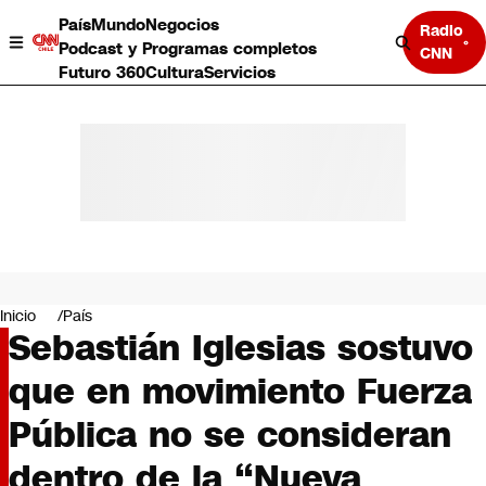
País
Mundo
Negocios
Radio
Podcast y Programas completos
CNN
Futuro 360
Cultura
Servicios
País
Mundo
Negocios
Inicio
País
Sebastián Iglesias sostuvo
Deportes
Programas completos
que en movimiento Fuerza
Cultura
Servicios
Pública no se consideran
Bits
CNN Data
dentro de la “Nueva
CNN tiempo