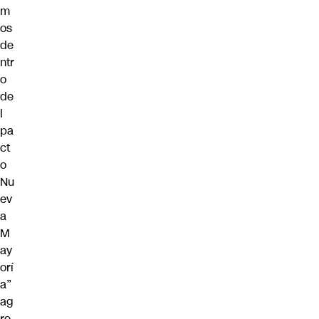
m
os
de
ntr
o
de
l
pa
ct
o
Nu
ev
a
M
ay
orí
a”
ag
re