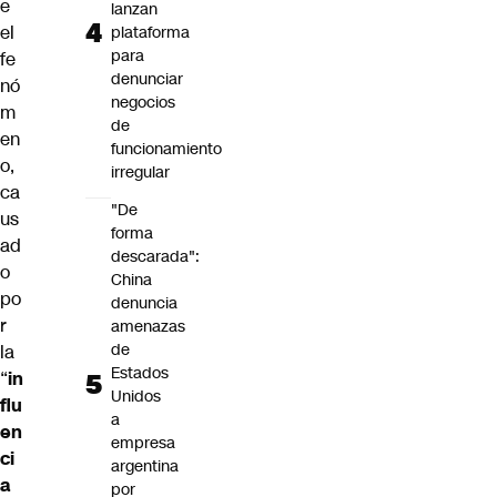
e
lanzan
el
plataforma
para
fe
denunciar
nó
negocios
m
de
en
funcionamiento
o,
irregular
ca
"De
us
forma
ad
descarada":
o
China
po
denuncia
r
amenazas
de
la
Estados
“
in
Unidos
flu
a
en
empresa
ci
argentina
a
por