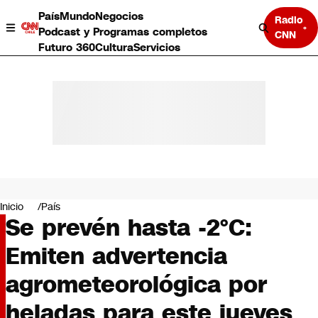
País
Mundo
Negocios
Radio
Podcast y Programas completos
CNN
Futuro 360
Cultura
Servicios
País
Mundo
Negocios
Inicio
País
Se prevén hasta -2°C:
Deportes
Programas completos
Emiten advertencia
Cultura
Servicios
agrometeorológica por
Bits
CNN Data
heladas para este jueves
CNN tiempo