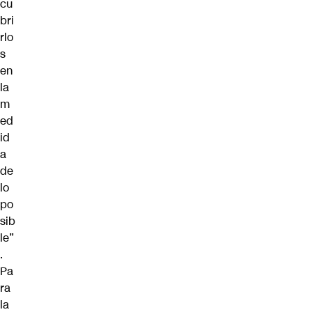
cu
bri
rlo
s
en
la
m
ed
id
a
de
lo
po
sib
le”
.
Pa
ra
la