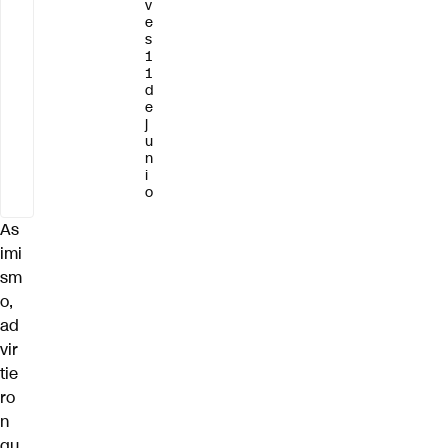
v
e
s
1
1
d
e
j
u
n
i
o
As
imi
sm
o,
ad
vir
tie
ro
n
qu