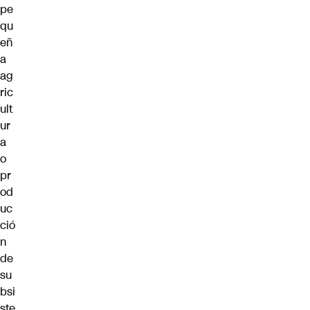
pe
qu
eñ
a
ag
ric
ult
ur
a
o
pr
od
uc
ció
n
de
su
bsi
ste