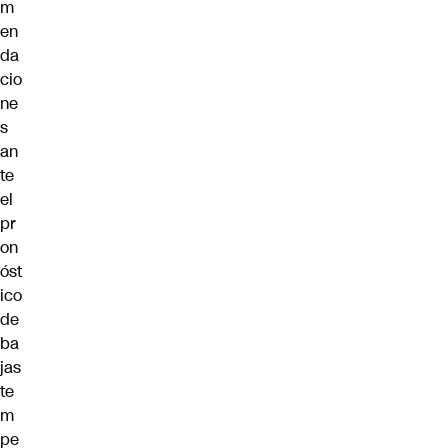
m
en
da
cio
ne
s
an
te
el
pr
on
óst
ico
de
ba
jas
te
m
pe