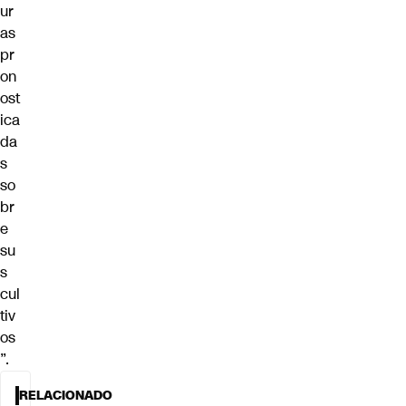
ur
as
pr
on
ost
ica
da
s
so
br
e
su
s
cul
tiv
os
”.
RELACIONADO