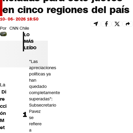
Futuro 360
en cinco regiones del país
Opinión
10- 06- 2026 18:50
Por
CNN Chile
LO
MÁS
LEÍDO
"Las
apreciaciones
políticas ya
han
La
quedado
Di
completamente
re
superadas":
Subsecretario
cci
Pavez
ón
se
M
refiere
et
a