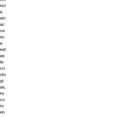
nci
a
sin
ac
ce
so
a
est
as
te
cn
olo
gí
as,
re
co
m
en