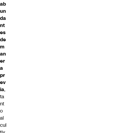
ab
un
da
nt
es
de
m
an
er
a
pr
ev
ia
,
ta
nt
o
al
cul
tiv