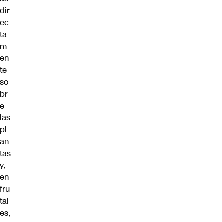
dir
ec
ta
m
en
te
so
br
e
las
pl
an
tas
y,
en
fru
tal
es,