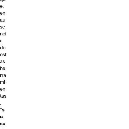
e,
en
au
se
nci
a
de
est
as
he
rra
mi
en
tas
,
“
s
e
su