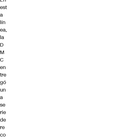
est
a
lín
ea,
la
D
M
C
en
tre
gó
un
a
se
rie
de
re
co