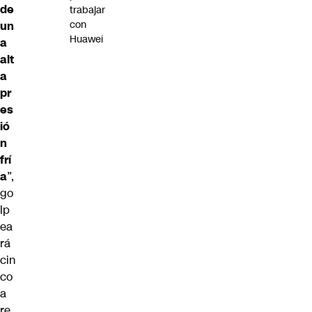
de
trabajar
con
un
Huawei
a
alt
a
pr
es
ió
n
frí
a
”,
go
lp
ea
rá
cin
co
a
re