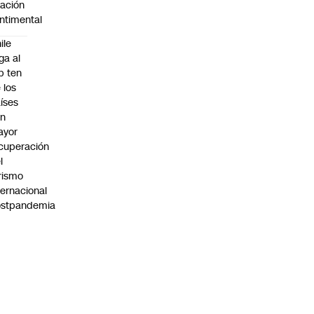
lación
ntimental
ile
ega al
p ten
 los
íses
on
ayor
cuperación
l
rismo
ternacional
ostpandemia