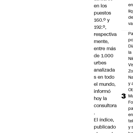
e
en los
lí
puestos
d
160.º y
v
192.º,
P
respectiva
po
mente,
Dí
entre más
la
de 1.000
Ni
urbes
Vi
analizada
Zo
s en todo
Na
y 
el mundo,
Ob
informó
M
hoy la
Fo
consultora
p
.
e
El índice,
te
publicado
y 