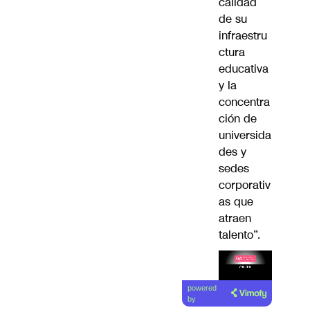
calidad
de su
infraestru
ctura
educativa
y la
concentra
ción de
universida
des y
sedes
corporativ
as que
atraen
talento”.
Lea el
powered
artículo
by