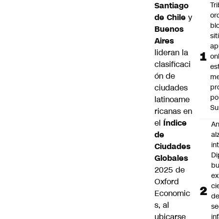
Santiago
Tr
or
de Chile
y
bl
Buenos
si
Aires
ap
lideran la
on
clasificaci
es
ón de
me
ciudades
pr
po
latinoame
Su
ricanas en
el
Índice
An
de
al
in
Ciudades
Di
Globales
b
2025 de
ex
Oxford
ci
Economic
d
s, al
se
ubicarse
in