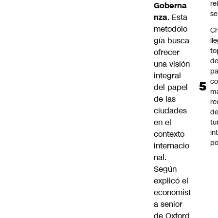
re
Goberna
se
nza
. Esta
metodolo
Ch
gía busca
ll
to
ofrecer
de
una visión
pa
integral
c
del papel
m
de las
re
ciudades
de
en el
tu
in
contexto
p
internacio
nal.
Según
explicó el
economist
a senior
de Oxford