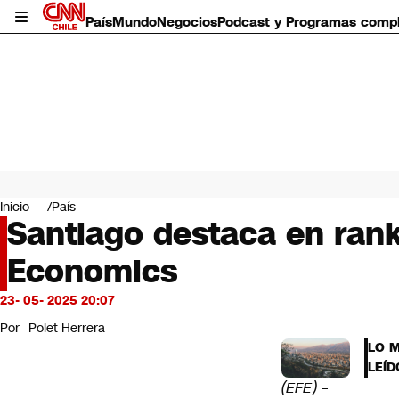
País
Mundo
Negocios
Podcast y Programas comp
País
Mundo
Inicio
País
Negocios
Santiago destaca en ran
Deportes
Economics
Programas completos
Cultura
Servicios
23- 05- 2025 20:07
Bits
Por
Polet Herrera
CNN Data
LO 
CNN tiempo
LEÍD
Futuro 360
(EFE)
–
Opinión