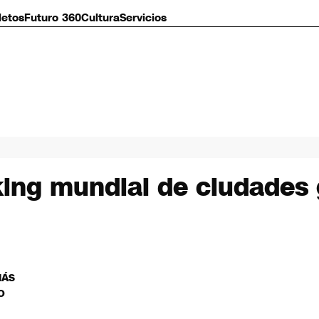
letos
Futuro 360
Cultura
Servicios
king mundial de ciudades 
MÁS
O