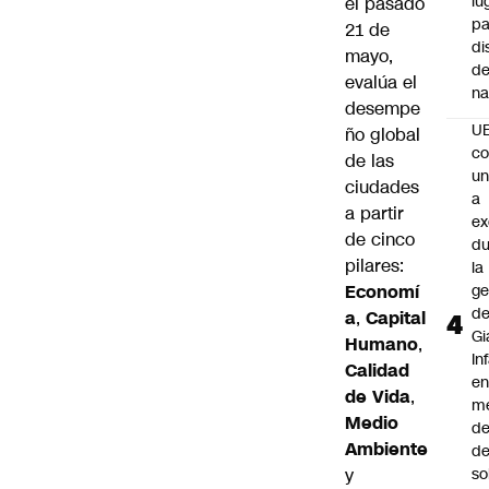
lu
el pasado
pa
21 de
di
mayo,
de
evalúa el
na
desempe
U
ño global
co
de las
un
ciudades
a
a partir
e
de cinco
du
pilares:
la
Economí
ge
d
a
,
Capital
Gi
Humano
,
In
Calidad
e
de Vida
,
m
Medio
d
Ambiente
de
y
so