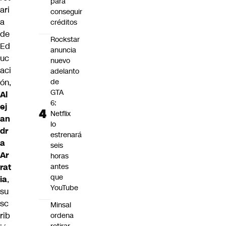
para
ari
conseguir
a
créditos
de
Rockstar
Ed
anuncia
uc
nuevo
aci
adelanto
ón,
de
GTA
Al
6:
ej
Netflix
an
lo
dr
estrenará
a
seis
Ar
horas
rat
antes
que
ia
,
YouTube
su
sc
Minsal
rib
ordena