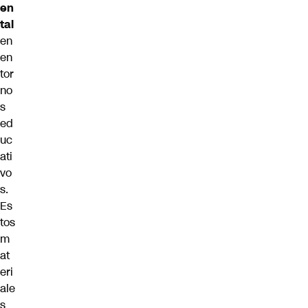
en
tal
en
en
tor
no
s
ed
uc
ati
vo
s.
Es
tos
m
at
eri
ale
s