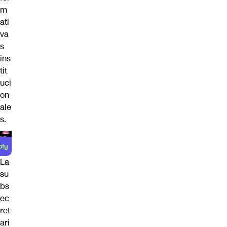
m
ati
va
s
ins
tit
uci
on
ale
s.
La
su
bs
ec
ret
ari