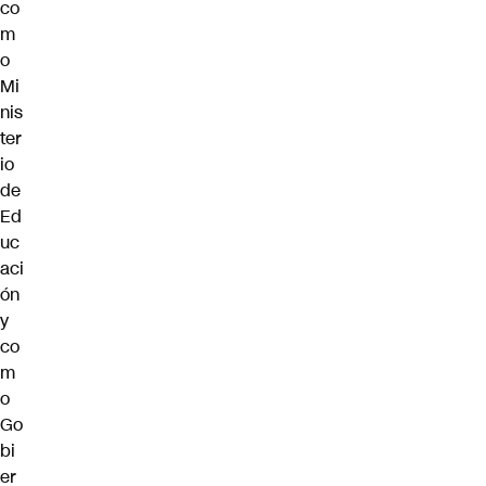
co
m
o
Mi
nis
ter
io
de
Ed
uc
aci
ón
y
co
m
o
Go
bi
er