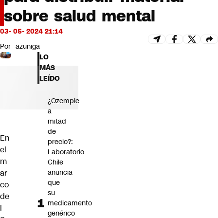
Futuro 360
sobre salud mental
Opinión
03- 05- 2024 21:14
Por
azuniga
LO
MÁS
LEÍDO
¿Ozempic
a
mitad
de
En
precio?:
el
Laboratorio
m
Chile
ar
anuncia
que
co
su
de
medicamento
l
genérico