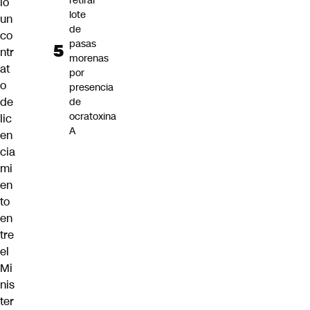
retirar
ió
lote
un
de
co
pasas
ntr
morenas
at
por
o
presencia
de
de
ocratoxina
lic
A
en
cia
mi
en
to
en
tre
el
Mi
nis
ter