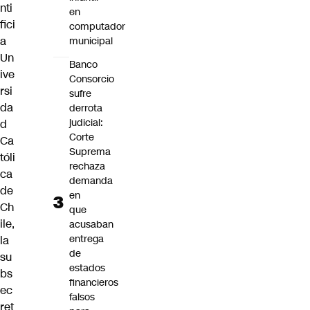
nti
en
fici
computador
a
municipal
Un
Banco
ive
Consorcio
rsi
sufre
da
derrota
judicial:
d
Corte
Ca
Suprema
tóli
rechaza
ca
demanda
de
en
Ch
que
ile,
acusaban
entrega
la
de
su
estados
bs
financieros
ec
falsos
ret