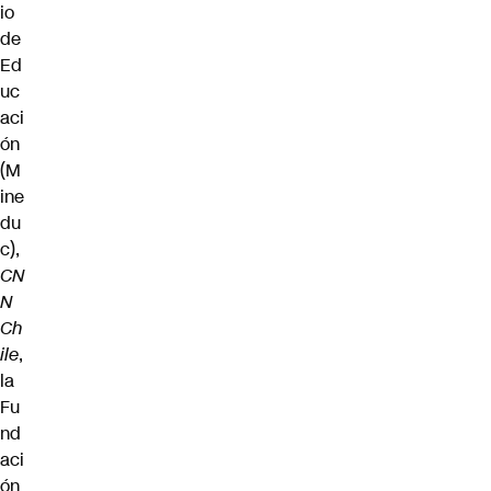
io
de
Ed
uc
aci
ón
(M
ine
du
c),
CN
N
Ch
ile
,
la
Fu
nd
aci
ón