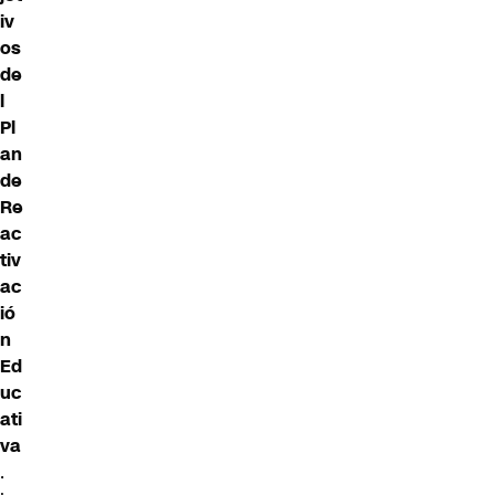
iv
os
de
l
Pl
an
de
Re
ac
tiv
ac
ió
n
Ed
uc
ati
va
.