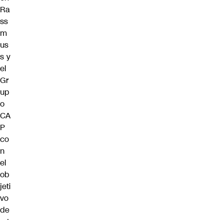
Ra
ss
m
us
s y
el
Gr
up
o
CA
P
co
n
el
ob
jeti
vo
de