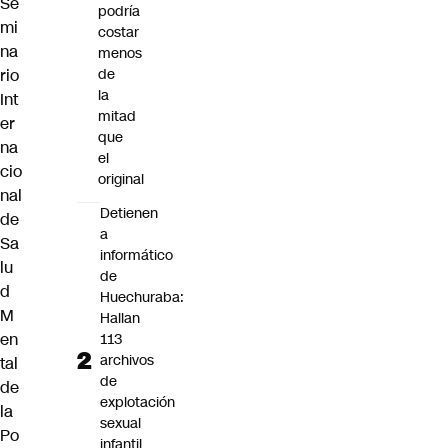
Se
podría
mi
costar
na
menos
rio
de
la
Int
mitad
er
que
na
el
cio
original
nal
Detienen
de
a
Sa
informático
lu
de
d
Huechuraba:
M
Hallan
en
113
archivos
tal
de
de
explotación
la
sexual
Po
infantil