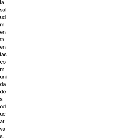
la
sal
ud
m
en
tal
en
las
co
m
uni
da
de
s
ed
uc
ati
va
s.