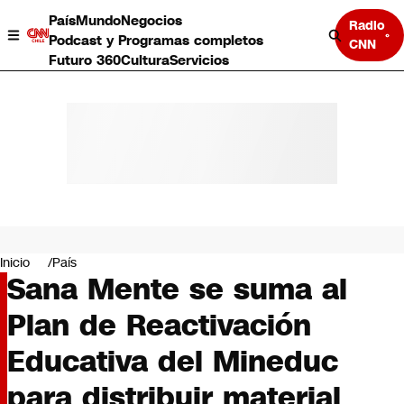
País
Mundo
Negocios
Radio
Podcast y Programas completos
CNN
Futuro 360
Cultura
Servicios
País
Mundo
Negocios
Inicio
País
Sana Mente se suma al
Deportes
Programas completos
Plan de Reactivación
Cultura
Servicios
Educativa del Mineduc
Bits
CNN Data
para distribuir material
CNN tiempo