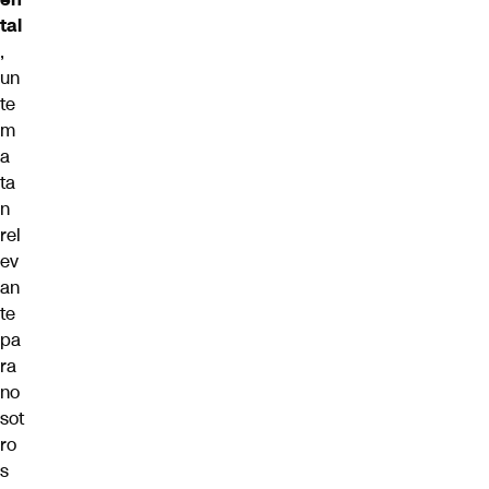
tal
,
un
te
m
a
ta
n
rel
ev
an
te
pa
ra
no
sot
ro
s