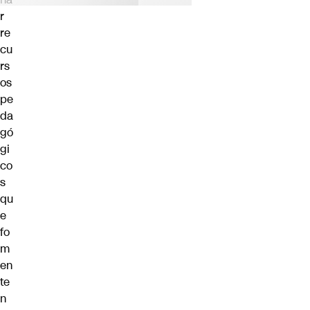
r
re
cu
rs
os
pe
da
gó
gi
co
s
qu
e
fo
m
en
te
n