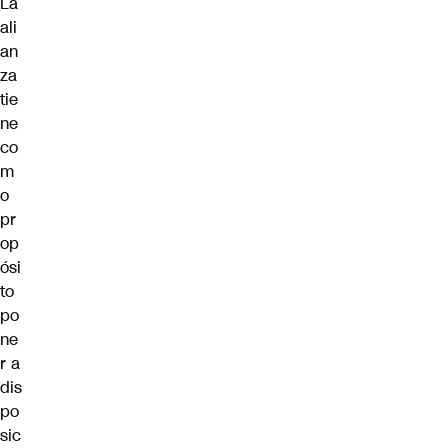
La
ali
an
za
tie
ne
co
m
o
pr
op
ósi
to
po
ne
r a
dis
po
sic