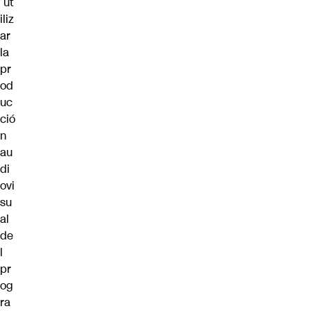
ut
iliz
ar
la
pr
od
uc
ció
n
au
di
ovi
su
al
de
l
pr
og
ra