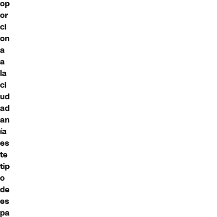
op
or
ci
on
a
a
la
ci
ud
ad
an
ía
es
te
tip
o
de
es
pa