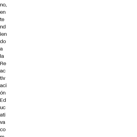
no,
en
te
nd
ien
do
a
la
Re
ac
tiv
aci
ón
Ed
uc
ati
va
co
m