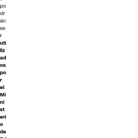
po
dr
án
se
r
uti
liz
ad
os
po
r
el
Mi
ni
st
eri
o
de