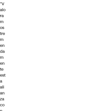
“V
alo
ra
m
os
tre
m
en
da
m
en
te
est
a
ali
an
za
co
n