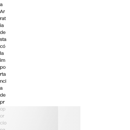
a
Ar
rat
ia
de
sta
có
la
im
po
rta
nci
a
de
pr
op
or
cio
na