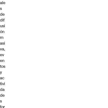
ale
s
de
dif
usi
ón
m
asi
va,
ev
en
tos
y
ac
tivi
da
de
s
for