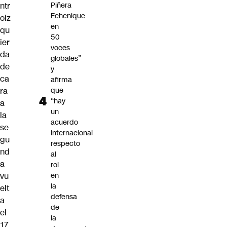
ntr
Piñera
Echenique
oiz
en
qu
50
ier
voces
da
globales”
de
y
ca
afirma
ra
que
“hay
a
un
la
acuerdo
se
internacional
gu
respecto
nd
al
a
rol
vu
en
la
elt
defensa
a
de
el
la
17