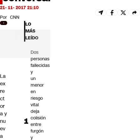
Futuro 360
21- 11- 2017 21:10
Opinión
Por
CNN
LO
MÁS
LEÍDO
Dos
personas
fallecidas
y
La
un
ex
menor
re
en
ct
riesgo
vital
or
deja
a y
colisión
nu
entre
ev
furgón
a
y