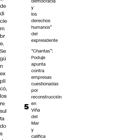
democracia
de
y
di
los
cie
derechos
humanos”
m
del
br
expresidente
e.
Se
“Chantas”:
Poduje
gú
apunta
n
contra
ex
empresas
pli
cuestionadas
có,
por
los
reconstrucción
re
en
Viña
sul
del
ta
Mar
do
y
s
califica