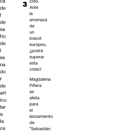
ca
creó.
Ante
de
la
l
amenaza
de
de
sa
un
fío
boicot
de
europeo,
l
¿podrá
superar
se
esta
na
crisis?
do
r
Magdalena
de
Piñera
se
art
alista
icu
para
lar
el
a
lanzamiento
la
de
ce
“Sebastián