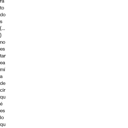
ra
to
do
s
(…
)
no
es
tar
ea
mí
a
de
cir
qu
é
es
lo
qu