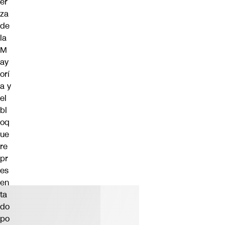
er
za
de
la
M
ay
orí
a y
el
bl
oq
ue
re
pr
es
en
ta
do
po