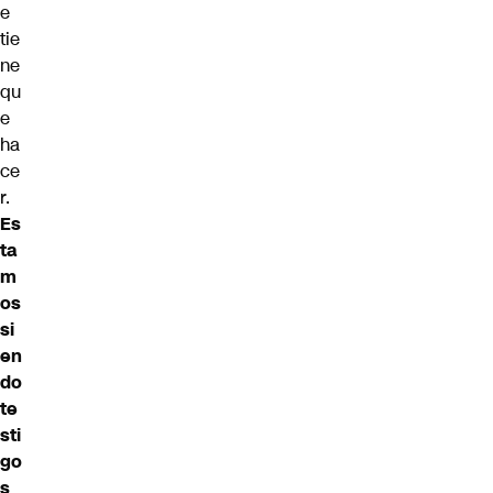
e
tie
ne
qu
e
ha
ce
r.
Es
ta
m
os
si
en
do
te
sti
go
s