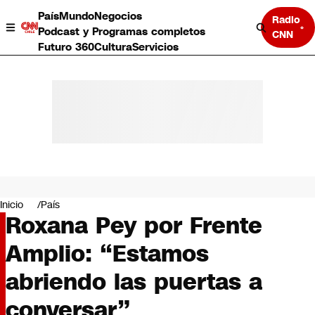
País
Mundo
Negocios
Radio
Podcast y Programas completos
CNN
Futuro 360
Cultura
Servicios
País
Mundo
Negocios
Inicio
País
Roxana Pey por Frente
Deportes
Programas completos
Amplio: “Estamos
Cultura
Servicios
abriendo las puertas a
Bits
CNN Data
conversar”
CNN tiempo