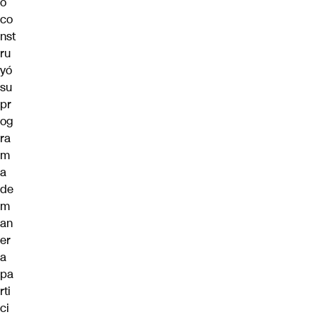
o
co
nst
ru
yó
su
pr
og
ra
m
a
de
m
an
er
a
pa
rti
ci