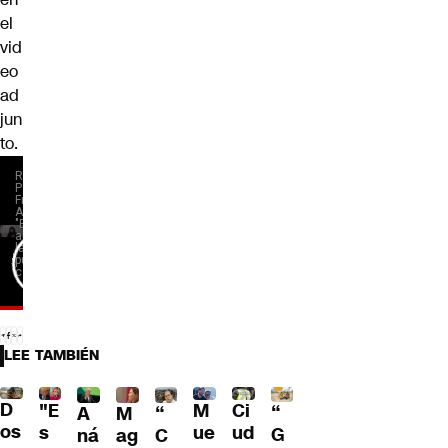
el
vid
eo
ad
jun
to.
LEE TAMBIÉN
D
"E
M
Ci
“
A
M
“
os
s
ue
ud
G
ná
ag
C