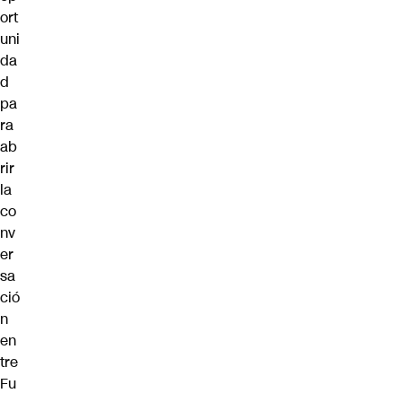
ort
uni
da
d
pa
ra
ab
rir
la
co
nv
er
sa
ció
n
en
tre
Fu