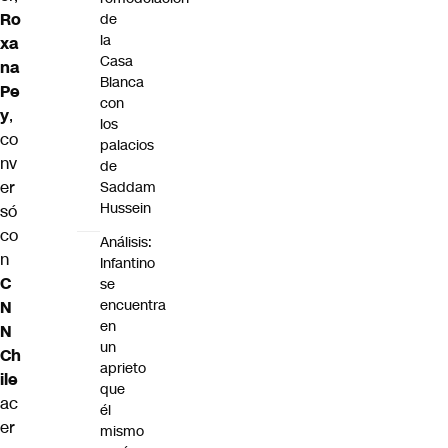
Ro
de
la
xa
Casa
na
Blanca
Pe
con
y
,
los
co
palacios
nv
de
er
Saddam
Hussein
só
co
Análisis:
n
Infantino
C
se
encuentra
N
en
N
un
Ch
aprieto
ile
que
ac
él
er
mismo