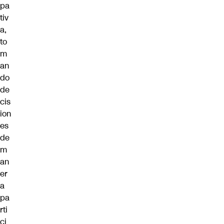
pa
tiv
a,
to
m
an
do
de
cis
ion
es
de
m
an
er
a
pa
rti
ci