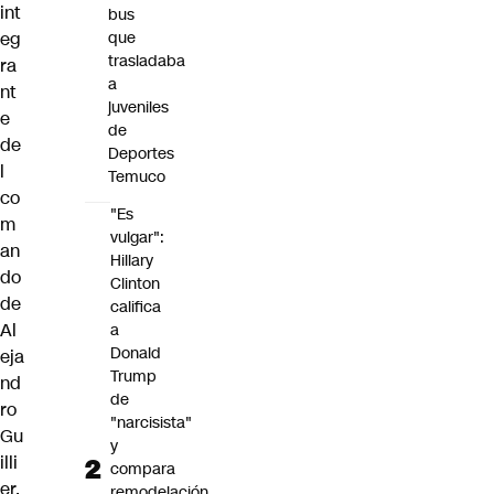
int
bus
eg
que
trasladaba
ra
a
nt
juveniles
e
de
de
Deportes
l
Temuco
co
"Es
m
vulgar":
an
Hillary
do
Clinton
de
califica
Al
a
Donald
eja
Trump
nd
de
ro
"narcisista"
Gu
y
illi
compara
er,
remodelación