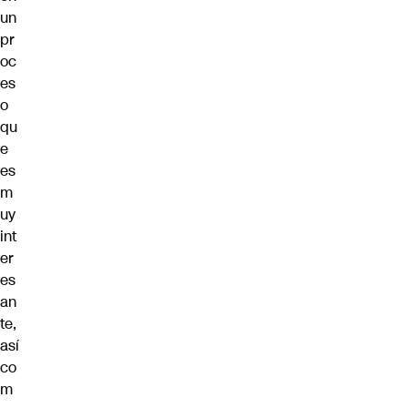
un
pr
oc
es
o
qu
e
es
m
uy
int
er
es
an
te,
así
co
m