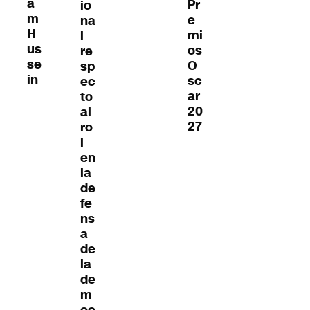
a
Pr
io
m
e
na
H
mi
l
us
os
re
se
O
sp
in
sc
ec
ar
to
20
al
27
ro
l
en
la
de
fe
ns
a
de
la
de
m
oc