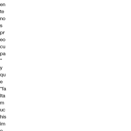
en
te
no
s
pr
eo
cu
pa
”
y
qu
e
“fa
lta
m
uc
hís
im
o