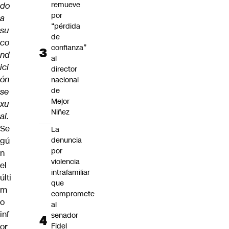
remueve
do
por
a
“pérdida
su
de
co
confianza”
nd
al
ici
director
ón
nacional
de
se
Mejor
xu
Niñez
al.
Se
La
gú
denuncia
por
n
violencia
el
intrafamiliar
últi
que
m
compromete
o
al
inf
senador
or
Fidel