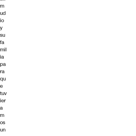
m
ud
io
y
su
fa
mil
ia
pa
ra
qu
e
tuv
ier
a
m
os
un