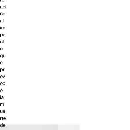
aci
ón
al
im
pa
ct
o
qu
e
pr
ov
oc
ó
la
m
ue
rte
de