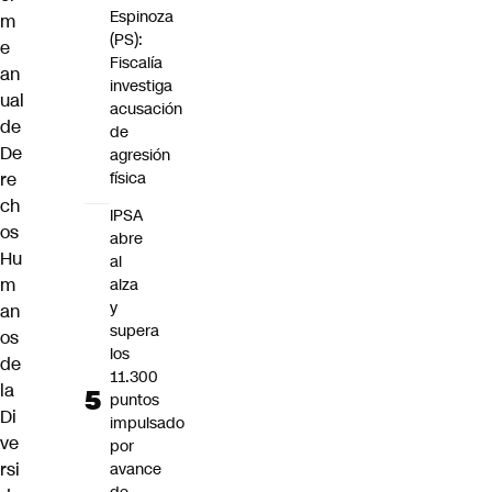
Espinoza
m
(PS):
e
Fiscalía
an
investiga
ual
acusación
de
de
De
agresión
re
física
ch
IPSA
os
abre
Hu
al
m
alza
y
an
supera
os
los
de
11.300
la
puntos
Di
impulsado
ve
por
rsi
avance