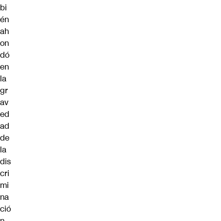
bi
én
ah
on
dó
en
la
gr
av
ed
ad
de
la
dis
cri
mi
na
ció
n