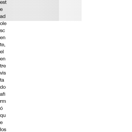
est
e
ad
ole
sc
en
te,
el
en
tre
vis
ta
do
afi
rm
ó
qu
e
los