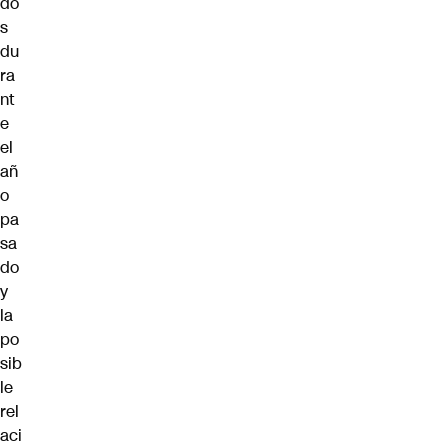
do
s
du
ra
nt
e
el
añ
o
pa
sa
do
y
la
po
sib
le
rel
aci