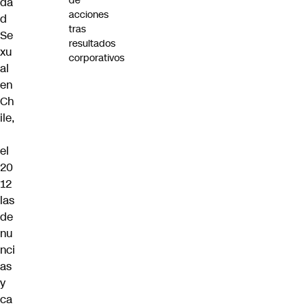
de
da
acciones
d
tras
Se
resultados
xu
corporativos
al
en
Ch
ile,
el
20
12
las
de
nu
nci
as
y
ca