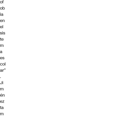
of
ob
ia
en
el
sis
te
m
a
es
col
ar”
.
Ji
m
én
ez
ta
m