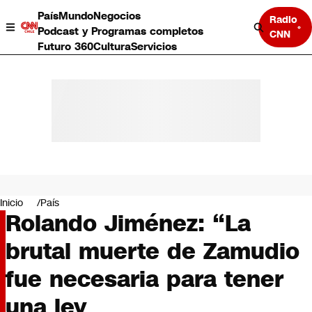
País
Mundo
Negocios
Radio
Podcast y Programas completos
CNN
Futuro 360
Cultura
Servicios
País
Mundo
Negocios
Inicio
País
Rolando Jiménez: “La
Deportes
Programas completos
brutal muerte de Zamudio
Cultura
Servicios
fue necesaria para tener
Bits
CNN Data
una ley
CNN tiempo