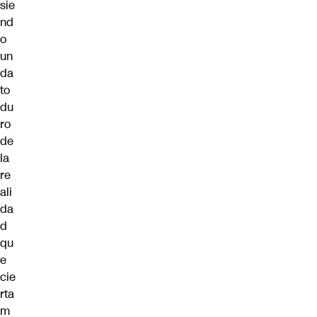
sie
nd
o
un
da
to
du
ro
de
la
re
ali
da
d
qu
e
cie
rta
m