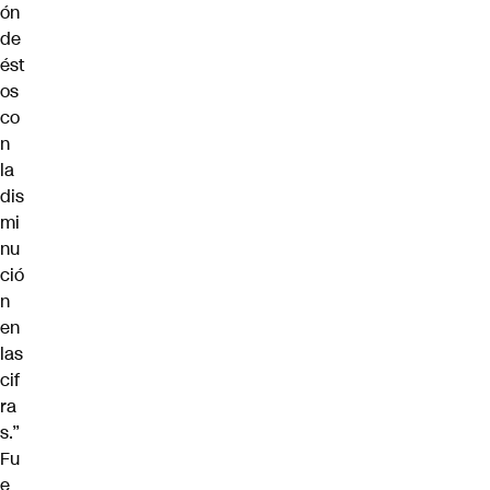
ón
de
ést
os
co
n
la
dis
mi
nu
ció
n
en
las
cif
ra
s.”
Fu
e