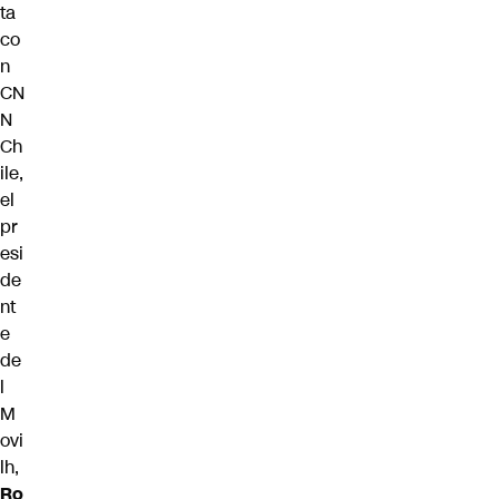
ta
co
n
CN
N
Ch
ile,
el
pr
esi
de
nt
e
de
l
M
ovi
lh,
Ro