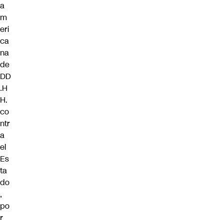
a
m
eri
ca
na
de
DD
.H
H.
co
ntr
a
el
Es
ta
do
,
po
r