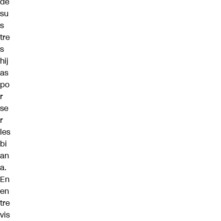
de
su
s
tre
s
hij
as
po
r
se
r
les
bi
an
a.
En
en
tre
vis