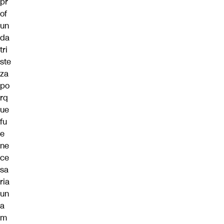
pr
of
un
da
tri
ste
za
po
rq
ue
fu
e
ne
ce
sa
ria
un
a
m