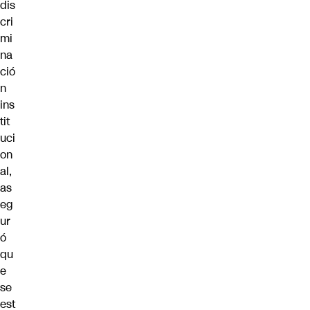
dis
cri
mi
na
ció
n
ins
tit
uci
on
al,
as
eg
ur
ó
qu
e
se
est