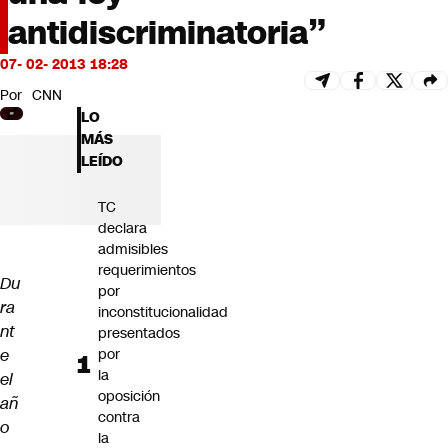
Futuro 360
antidiscriminatoria”
Opinión
07- 02- 2013 18:28
Por
CNN
LO
MÁS
LEÍDO
TC
declara
admisibles
requerimientos
Du
por
ra
inconstitucionalidad
nt
presentados
e
por
la
el
oposición
añ
contra
o
la