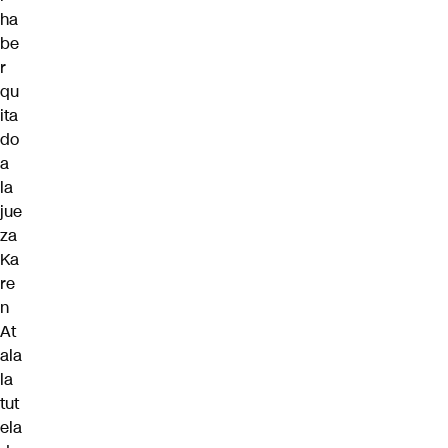
ha
be
r
qu
ita
do
a
la
jue
za
Ka
re
n
At
ala
la
tut
ela