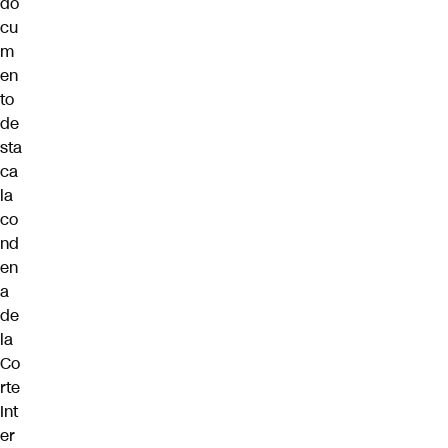
do
cu
m
en
to
de
sta
ca
la
co
nd
en
a
de
la
Co
rte
Int
er