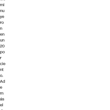
mi
nu
ye
ro
n
en
un
20
po
r
cie
nt
o.
Ad
e
m
ás
el