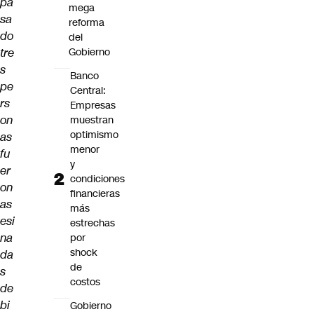
pa
mega
sa
reforma
do
del
tre
Gobierno
s
Banco
pe
Central:
rs
Empresas
on
muestran
optimismo
as
menor
fu
y
er
condiciones
on
financieras
as
más
esi
estrechas
na
por
shock
da
de
s
costos
de
bi
Gobierno