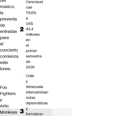
del
Cencosud
músico,
cae
la
79,6%
a
preventa
US$
de
43,4
entradas
millones
para
en
el
el
concierto
primer
comienza
semestre
de
este
2026
lunes.
Chile
y
Venezuela
Foo
intercambian
Fighters
notas
y
diplomáticas
Artic
y
Monkeys
formalizan