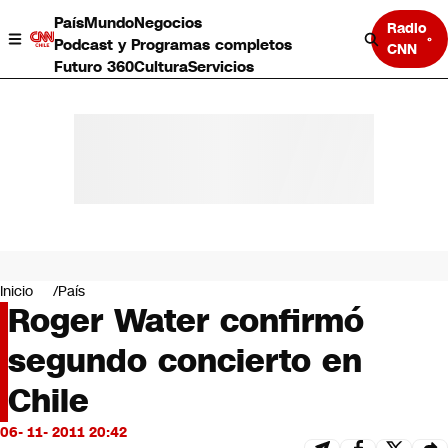
País
Mundo
Negocios
Radio
Podcast y Programas completos
CNN
Futuro 360
Cultura
Servicios
País
Mundo
Negocios
Inicio
País
Roger Water confirmó
Deportes
Programas completos
segundo concierto en
Cultura
Servicios
Chile
Bits
CNN Data
06- 11- 2011 20:42
CNN tiempo