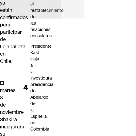
ya
el
están
restablecimiento
de
confirmados
las
para
relaciones
participar
consulares
de
Lolapalloza
Presidente
Kast
en
viaja
Chile.
a
la
investidura
El
presidencial
martes
de
8
Abelardo
de
de
la
noviembre
Espriella
Shakira
en
inaugurará
Colombia
su