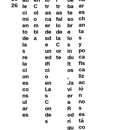
ió
ab
en
l
de
26
ar
tr
le
C
tr
ba
es
as
ci
ol
as
te
ch
ca
mi
o
fal
so
an
er
en
m
lo
br
ta
de
to
bi
de
e
s
sd
de
a
la
lo
y
e
la
C
s
po
un
s
or
in
ca
ed
re
te
du
fis
ifi
la
lt
ca
ci
ci
os
liz
o
on
,
ac
en
es
Ja
ió
La
co
vi
n
s
ns
er
no
C
ul
a
s
on
ar
R
es
de
es
od
tá
s
rí
co
gu