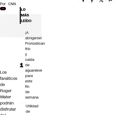
Por
CNN
Futuro 360
LO
Opinión
MÁS
LEÍDO
¡A
abrigarse!
Pronostican
frío
y
caída
de
aguanieve
Los
para
fanáticos
este
de
fin
Roger
de
Water
semana
podrán
Utilidad
disfrutar
de