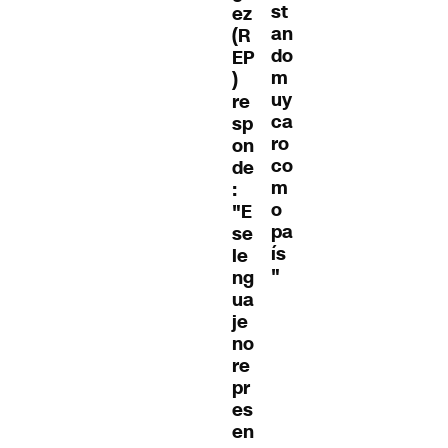
st
ez
an
(R
do
EP
m
)
uy
re
ca
sp
ro
on
co
de
m
:
o
"E
pa
se
ís
le
"
ng
ua
je
no
re
pr
es
en