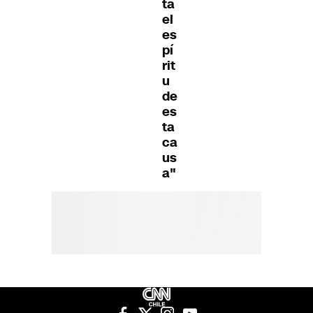
ta
el
es
pí
rit
u
de
es
ta
ca
us
a"