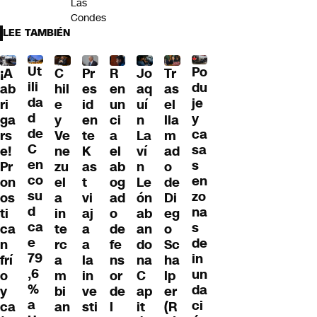
Las
Condes
LEE TAMBIÉN
Ut
Po
R
¡A
C
Pr
Jo
Tr
ili
du
en
ab
hil
es
aq
as
da
je
un
ri
e
id
uí
el
d
y
ci
ga
y
en
n
lla
de
ca
a
rs
Ve
te
La
m
C
sa
el
e!
ne
K
ví
ad
en
s
ab
Pr
zu
as
n
o
co
en
og
on
el
t
Le
de
su
zo
ad
os
a
vi
ón
Di
d
na
o
ti
in
aj
ab
eg
ca
s
de
ca
te
a
an
o
e
de
fe
n
rc
a
do
Sc
79
in
ns
frí
a
la
na
ha
,6
un
or
o
m
in
C
lp
%
da
de
y
bi
ve
ap
er
a
ci
l
ca
an
sti
it
(R