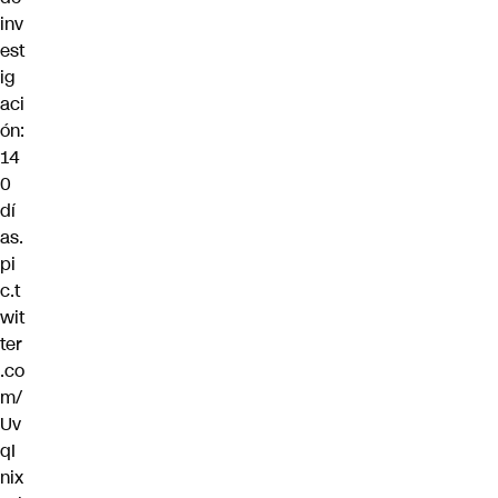
inv
est
ig
aci
ón:
14
0
dí
as.
pi
c.t
wit
ter
.co
m/
Uv
qI
nix