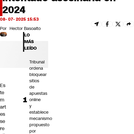
Futuro 360
2024
Opinión
08- 07- 2025 15:53
Por
Hector Basoalto
LO
MÁS
LEÍDO
Tribunal
ordena
bloquear
sitios
Es
de
te
apuestas
m
online
y
art
establece
es
mecanismo
se
propuesto
re
por