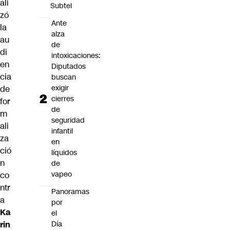
ali
Subtel
zó
Ante
la
alza
au
de
di
intoxicaciones:
en
Diputados
cia
buscan
exigir
de
cierres
for
de
m
seguridad
ali
infantil
za
en
ció
líquidos
n
de
vapeo
co
ntr
Panoramas
a
por
Ka
el
Día
rin