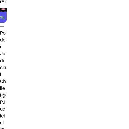
rAi
—
Po
de
r
Ju
di
cia
l
Ch
ile
(@
PJ
ud
ici
al