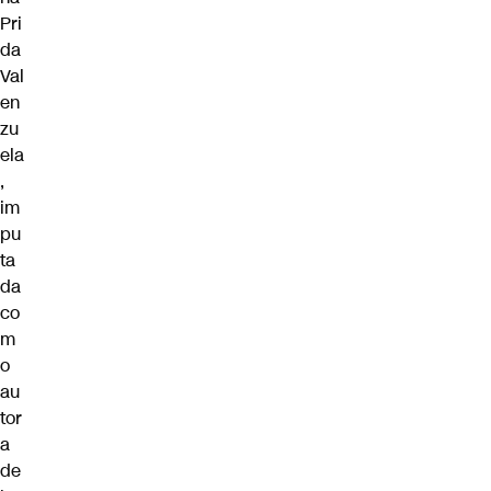
Pri
da
Val
en
zu
ela
,
im
pu
ta
da
co
m
o
au
tor
a
de