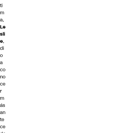
ti
m
a,
Le
sli
e
,
di
o
a
co
no
ce
r
m
ás
an
te
ce