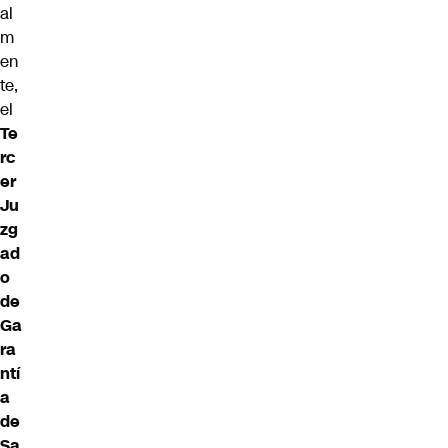
al
m
en
te,
el
Te
rc
er
Ju
zg
ad
o
de
Ga
ra
ntí
a
de
Sa