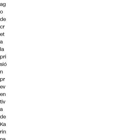
ag
o
de
cr
et
a
la
pri
sió
n
pr
ev
en
tiv
a
de
Ka
rin
na