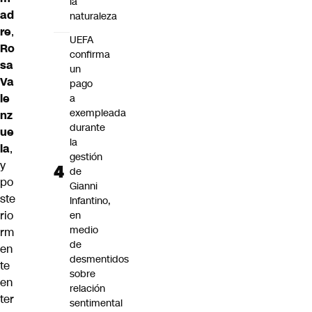
la
ad
naturaleza
re
,
UEFA
Ro
confirma
sa
un
Va
pago
le
a
exempleada
nz
durante
ue
la
la
,
gestión
y
de
po
Gianni
ste
Infantino,
rio
en
medio
rm
de
en
desmentidos
te
sobre
en
relación
ter
sentimental