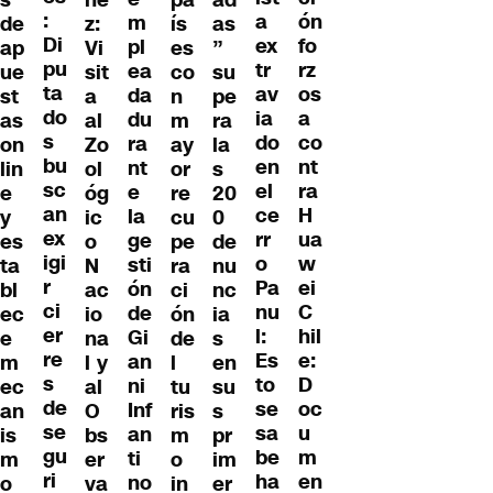
:
ón
a
m
de
z:
ís
as
Di
fo
ex
pl
ap
Vi
es
”
pu
rz
tr
ea
ue
sit
co
su
ta
os
av
da
st
a
n
pe
do
a
ia
du
as
al
m
ra
s
co
do
ra
on
Zo
ay
la
bu
nt
en
nt
lin
ol
or
s
sc
ra
el
e
e
óg
re
20
an
H
ce
la
y
ic
cu
0
ex
ua
rr
ge
es
o
pe
de
igi
w
o
sti
ta
N
ra
nu
r
ei
Pa
ón
bl
ac
ci
nc
ci
C
nu
de
ec
io
ón
ia
er
hil
l:
Gi
e
na
de
s
re
e:
Es
an
m
l y
l
en
s
D
to
ni
ec
al
tu
su
de
oc
se
Inf
an
O
ris
s
se
u
sa
an
is
bs
m
pr
gu
m
be
ti
m
er
o
im
ri
en
ha
no
o
va
in
er