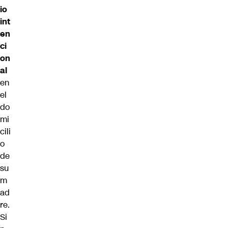
io
int
en
ci
on
al
en
el
do
mi
cili
o
de
su
m
ad
re.
Si