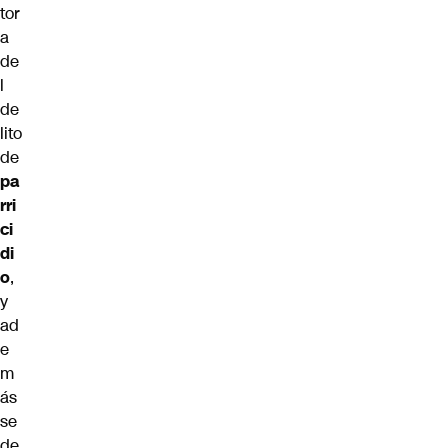
tor
a
de
l
de
lito
de
pa
rri
ci
di
o
,
y
ad
e
m
ás
se
de