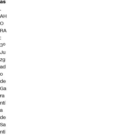
as
.
AH
O
RA
:
3º
Ju
zg
ad
o
de
Ga
ra
ntí
a
de
Sa
nti