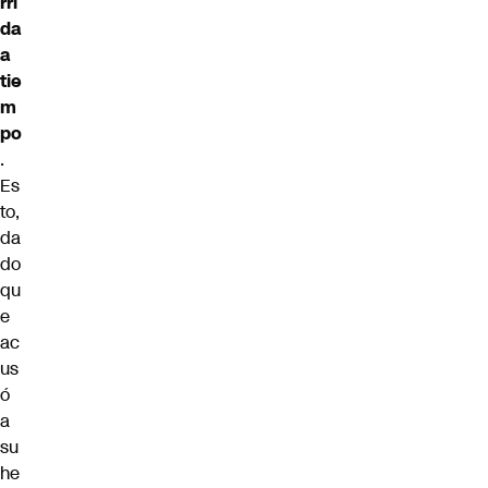
rri
da
a
tie
m
po
.
Es
to,
da
do
qu
e
ac
us
ó
a
su
he