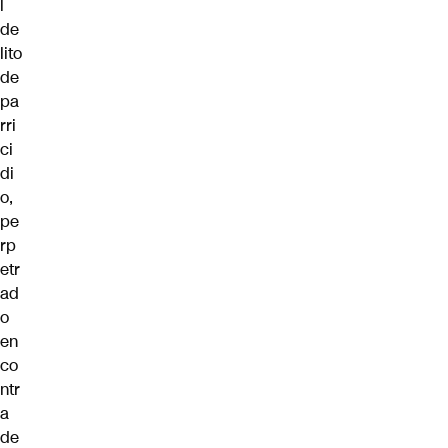
l
de
lito
de
pa
rri
ci
di
o,
pe
rp
etr
ad
o
en
co
ntr
a
de