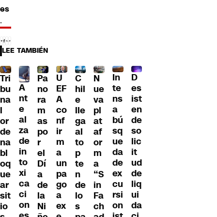
es
.
LEE TAMBIÉN
D
In
U
Tri
Pa
C
N
A
es
te
EF
bu
no
hil
ue
nt
ist
ns
A
na
ra
e
va
e
en
a
co
l
m
lle
pl
al
de
bú
nf
or
as
ga
at
za
so
sq
ir
de
po
al
af
de
lic
ue
m
na
r
to
or
in
it
da
a
bl
el
p
m
to
ud
de
un
oq
Dí
te
a
xi
de
ex
pa
ue
a
n
“S
ca
liq
cu
go
ar
de
de
in
ci
ui
rsi
a
sit
la
lo
Fa
on
da
on
ex
io
Ni
s
ch
es
ci
ist
e
s
ñe
pa
ad