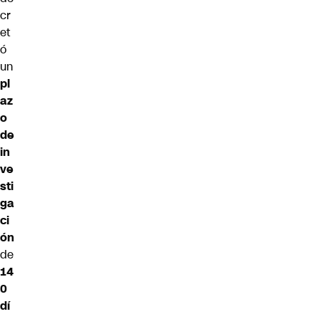
cr
et
ó
un
pl
az
o
de
in
ve
sti
ga
ci
ón
de
14
0
dí