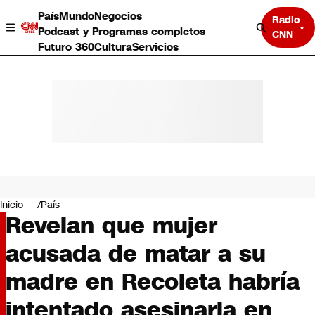
País
Mundo
Negocios
Radio
Podcast y Programas completos
CNN
Futuro 360
Cultura
Servicios
País
Mundo
Negocios
Inicio
País
Revelan que mujer
Deportes
Programas completos
acusada de matar a su
Cultura
Servicios
madre en Recoleta habría
Bits
CNN Data
intentado asesinarla en
CNN tiempo