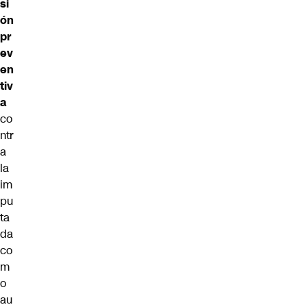
si
ón
pr
ev
en
tiv
a
co
ntr
a
la
im
pu
ta
da
co
m
o
au