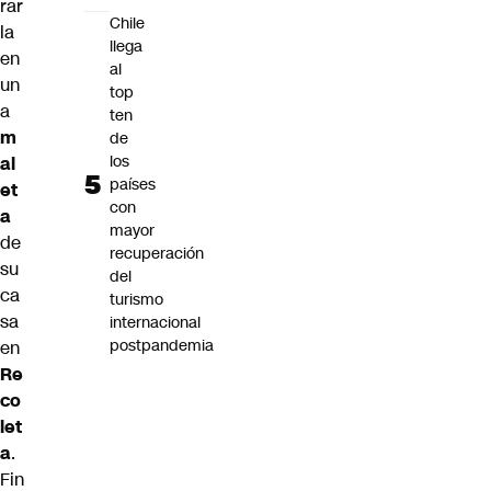
rar
Chile
la
llega
en
al
un
top
a
ten
m
de
los
al
países
et
con
a
mayor
de
recuperación
su
del
ca
turismo
sa
internacional
postpandemia
en
Re
co
let
a
.
Fin