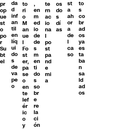
da
to
st
,
pr
to
te
os
d
s
a
en
op
ri
rn
do
inf
co
ah
m
ue
o
ac
s
an
br
or
ed
st
M
io
dí
til
ad
a
io
o
an
na
as
en
os
de
de
po
ue
l
líq
ya
l
de
r
l
po
ui
es
ca
s
Su
Fo
st
do
ta
so
m
bt
st
pa
s
ba
en
el
er,
nd
de
n
ti
pa
e
va
sa
do
se
mi
pe
ld
s
o
a
o
ad
so
en
os
br
te
e
lef
re
ér
la
ic
ci
o
ón
y