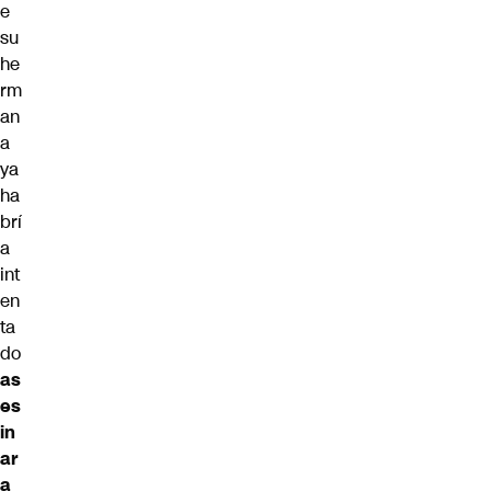
e
su
he
rm
an
a
ya
ha
brí
a
int
en
ta
do
as
es
in
ar
a