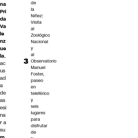
de
na
la
Pri
Niñez:
da
Visita
Va
al
le
Zoológico
nz
Nacional
y
ue
al
la
,
Observatorio
ac
Manuel
us
Foster,
ad
paseo
a
en
de
teleférico
y
as
seis
esi
lugares
na
para
r a
disfrutar
su
de
m