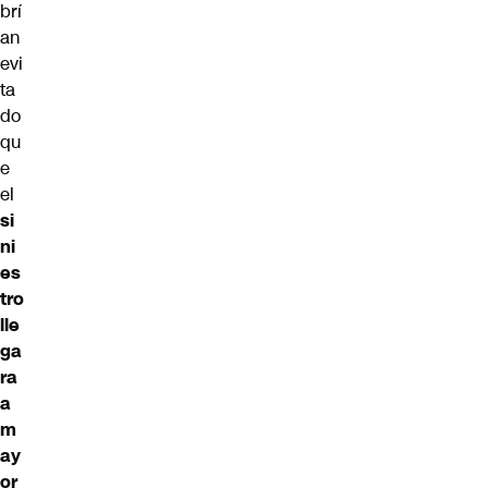
brí
an
evi
ta
do
qu
e
el
si
ni
es
tro
lle
ga
ra
a
m
ay
or