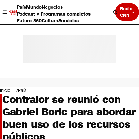
País
Mundo
Negocios
Radio
Podcast y Programas completos
CNN
Futuro 360
Cultura
Servicios
País
Mundo
Negocios
Inicio
País
Contralor se reunió con
Deportes
Programas completos
Gabriel Boric para abordar
Cultura
Servicios
buen uso de los recursos
Bits
CNN Data
públicos
CNN tiempo