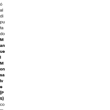
ó
al
di
pu
ta
do
M
an
ue
l
M
on
sa
lv
e
(P
S)
co