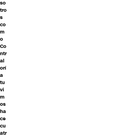
so
tro
s
co
m
o
Co
ntr
al
orí
a
tu
vi
m
os
ha
ce
cu
atr