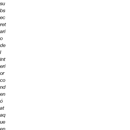
su
bs
ec
ret
ari
o
de
l
Int
eri
or
co
nd
en
ó
at
aq
ue
en