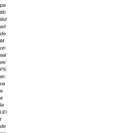
pa
tib
ilid
ad
de
M
on
sal
ve:
PS
ac
us
a
a
la
UD
I
de