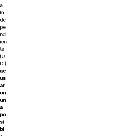
a
In
de
pe
nd
ien
te
(
U
DI
)
ac
us
ar
on
un
a
po
si
bl