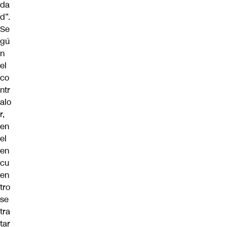
da
d”.
Se
gú
n
el
co
ntr
alo
r,
en
el
en
cu
en
tro
se
tra
tar