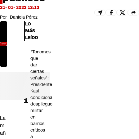
Futuro 360
31- 01- 2022 13:13
Opinión
Por
Daniela Pérez
LO
MÁS
LEÍDO
"Tenemos
que
dar
ciertas
señales":
Presidente
Kast
condiciona
despliegue
militar
en
La
barrios
m
críticos
añ
a