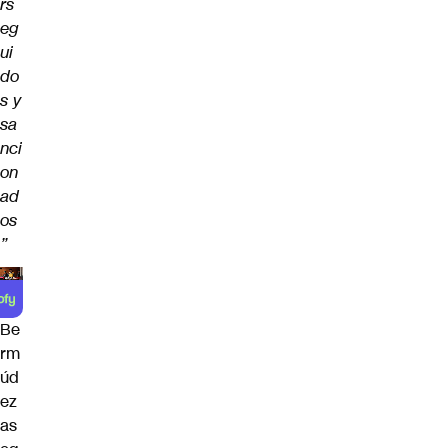
rs
eg
ui
do
s y
sa
nci
on
ad
os
”
Be
rm
úd
ez
as