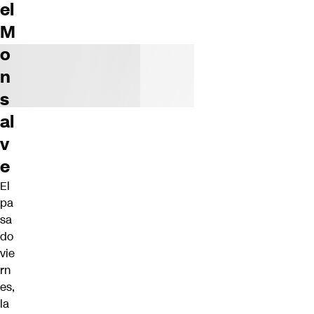
el
M
o
n
s
al
v
e
El
pa
sa
do
vie
rn
es,
la