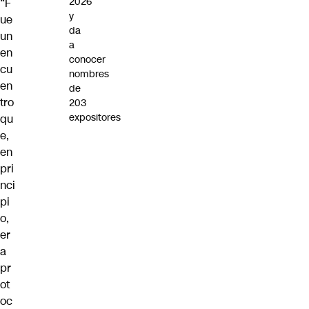
2026
“F
y
ue
da
un
a
en
conocer
cu
nombres
en
de
tro
203
expositores
qu
e,
en
pri
nci
pi
o,
er
a
pr
ot
oc