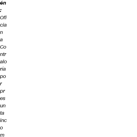
én
:
Ofi
cia
n
a
Co
ntr
alo
ría
po
r
pr
es
un
ta
inc
o
m