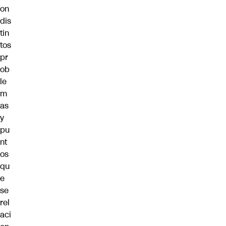
on
dis
tin
tos
pr
ob
le
m
as
y
pu
nt
os
qu
e
se
rel
aci