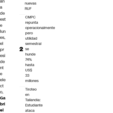
an
nuevas
a
RUF
de
CMPC
est
repunta
e
operacionalmente
lun
pero
es,
utilidad
el
semestral
se
pr
hunde
esi
74%
de
hasta
nt
US$
e
33
ele
millones
ct
Tiroteo
o,
en
Ga
Tailandia:
bri
Estudiante
el
ataca