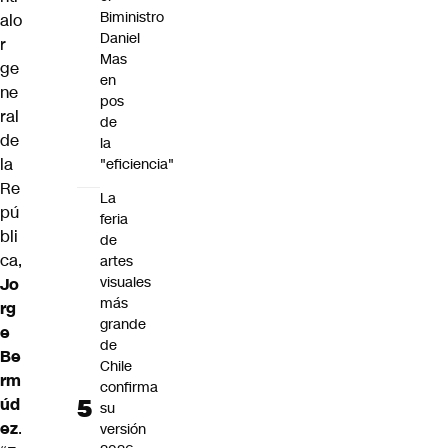
Biministro
alo
Daniel
r
Mas
ge
en
ne
pos
ral
de
de
la
la
"eficiencia"
Re
La
pú
feria
bli
de
ca,
artes
visuales
Jo
más
rg
grande
e
de
Be
Chile
rm
confirma
úd
su
ez
.
versión