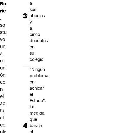
Bo
a
sus
ric
abuelos
,
y
so
a
stu
cinco
vo
docentes
un
en
a
su
colegio
re
uni
"Ningún
ón
problema
co
en
achicar
n
el
el
Estado":
ac
La
tu
medida
al
que
co
baraja
ntr
el