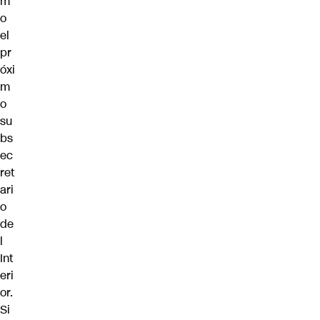
m
o
el
pr
óxi
m
o
su
bs
ec
ret
ari
o
de
l
Int
eri
or.
Si