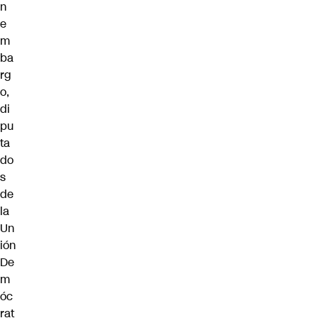
n
e
m
ba
rg
o,
di
pu
ta
do
s
de
la
Un
ión
De
m
óc
rat