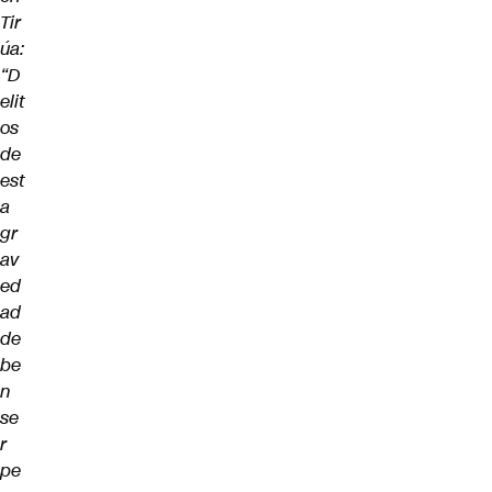
Tir
úa:
“D
elit
os
de
est
a
gr
av
ed
ad
de
be
n
se
r
pe