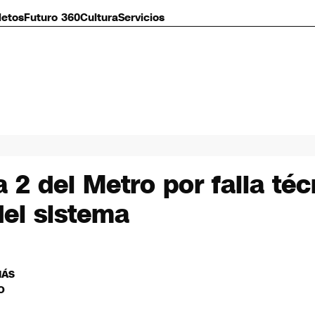
letos
Futuro 360
Cultura
Servicios
 2 del Metro por falla té
del sistema
MÁS
O