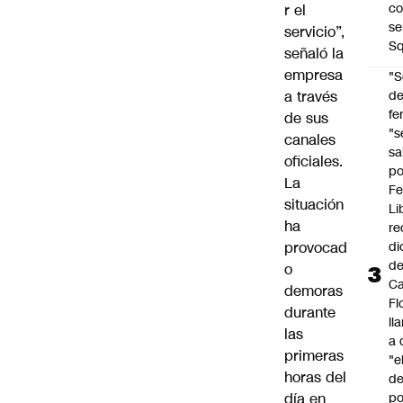
co
r el
se
servicio”,
Sq
señaló la
empresa
"S
a través
d
fe
de sus
"s
canales
sa
oficiales.
po
La
Fe
situación
Li
ha
re
provocad
di
d
o
Ca
demoras
Fl
durante
ll
las
a 
primeras
"e
horas del
d
día en
po