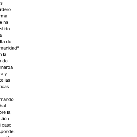
is
rdero
irma
e ha
istido
a
alta de
manidad"
n la
ja de
rnarda
ra y
te las
íticas
rnando
bat
bre la
stión
l caso
sponde: