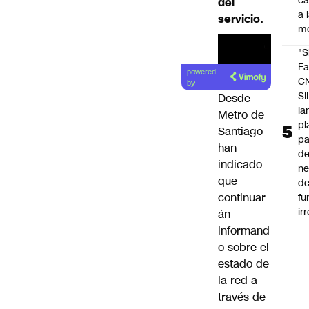
c
del
a 
servicio.
m
"S
Lea el
Fa
powered
C
artículo
by
SII
Desde
la
Metro de
pl
Santiago
pa
han
de
indicado
ne
que
d
continuar
fu
ir
án
informand
o sobre el
estado de
la red a
través de