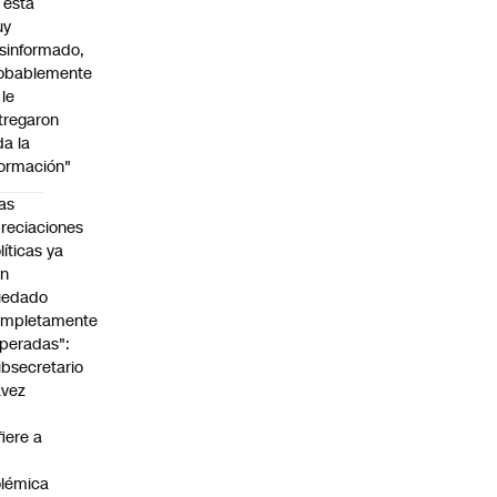
l está
uy
sinformado,
obablemente
 le
tregaron
da la
formación"
as
reciaciones
líticas ya
an
uedado
ompletamente
peradas":
bsecretario
avez
fiere a
lémica