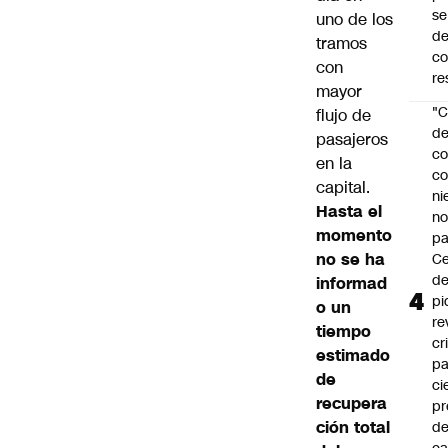
se
uno de los
de
tramos
c
con
re
mayor
"C
flujo de
d
pasajeros
co
en la
co
capital.
ni
Hasta el
n
momento
pa
no se ha
Ce
de
informad
pi
o un
re
tiempo
cr
estimado
pa
de
ci
recupera
pr
ción total
d