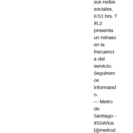
sus redes
sociales.
6:51 hrs. ?
#L2
presenta
un retraso
en la
frecuenci
a del
servicio.
Seguirem
os
informand
o.
— Metro
de
Santiago –
#50Años
(@metrod