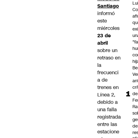
Lu
Santiago
Co
informó
af
este
qu
miércoles
ex
23 de
un
"f
abril
hu
sobre un
co
retraso en
hi
la
Be
frecuenci
Ve
a de
an
trenes en
cr
de
Línea 2,
Fe
debido a
Ra
una falla
so
registrada
ge
entre las
de
estacione
re