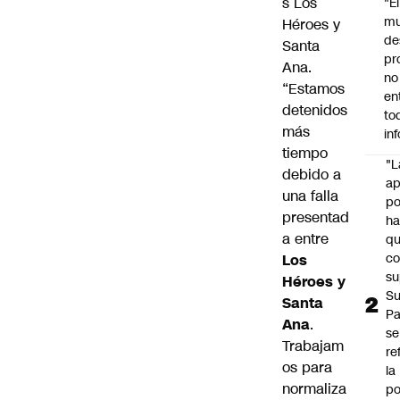
s Los
"É
m
Héroes y
de
Santa
pr
Ana.
no
“Estamos
en
detenidos
to
más
in
tiempo
"L
debido a
ap
una falla
po
presentad
h
a entre
q
c
Los
su
Héroes y
Su
Santa
P
Ana
.
se
Trabajam
re
os para
la
normaliza
po