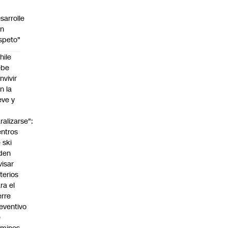
sarrolle
on
speto"
hile
ebe
nvivir
n la
eve y
o
ralizarse":
ntros
 ski
den
visar
iterios
ra el
erre
eventivo
e