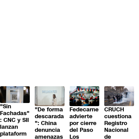
"Sin
"De forma
Fedecarne
CRUCH
Fachadas"
descarada
advierte
cuestiona
: CNC y SII
": China
por cierre
Registro
lanzan
denuncia
del Paso
Nacional
plataform
amenazas
Los
de