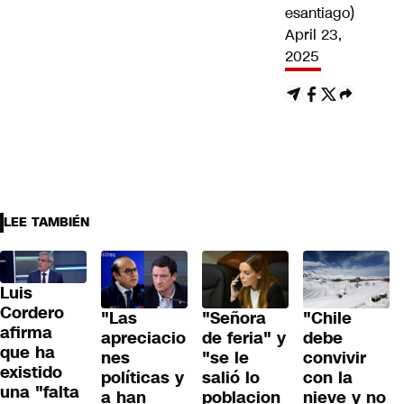
esantiago)
April 23,
2025
LEE TAMBIÉN
Luis
Cordero
"Las
"Señora
"Chile
afirma
apreciacio
de feria" y
debe
que ha
nes
"se le
convivir
existido
políticas y
salió lo
con la
una "falta
a han
poblacion
nieve y no