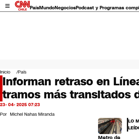
País
Mundo
Negocios
Podcast y Programas comp
País
Mundo
Inicio
País
Negocios
Informan retraso en Línea
Deportes
tramos más transitados 
Programas completos
Cultura
Servicios
23- 04- 2025 07:23
Bits
Por
Michel Nahas Miranda
CNN Data
LO 
CNN tiempo
LEÍD
Futuro 360
Metro de
Opinión