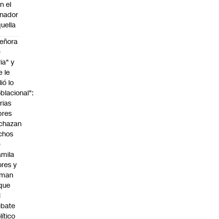
n el
nador
uella
eñora
e
ria" y
e le
lió lo
blacional":
rias
bres
chazan
chos
e
mila
ores y
aman
que
l
ebate
lítico