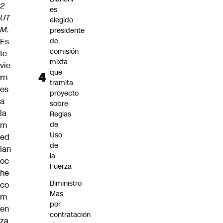
2
es
UT
elegido
M.
presidente
Es
de
comisión
te
mixta
vie
que
rn
tramita
es
proyecto
a
sobre
la
Reglas
m
de
Uso
ed
de
ian
la
oc
Fuerza
he
Biministro
co
Mas
m
por
en
contratación
za