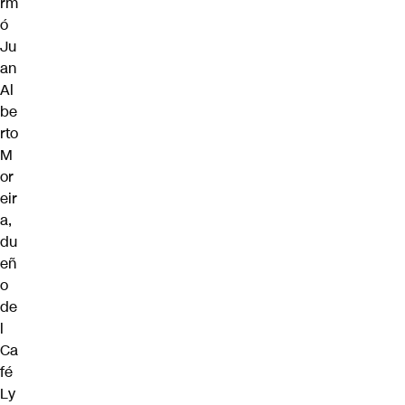
rm
ó
Ju
an
Al
be
rto
M
or
eir
a,
du
eñ
o
de
l
Ca
fé
Ly