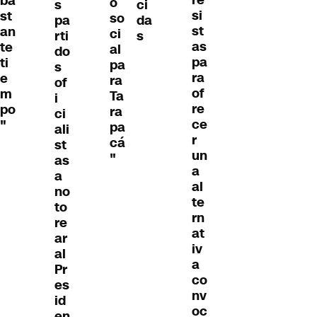
ba
o
s
ci
si
st
so
pa
da
st
an
ci
rti
s
as
te
al
do
pa
ti
pa
s
ra
e
ra
of
of
m
Ta
i
re
po
ra
ci
ce
"
pa
ali
r
cá
st
un
"
as
a
a
al
no
te
to
rn
re
at
ar
iv
al
a
Pr
co
es
nv
id
oc
en