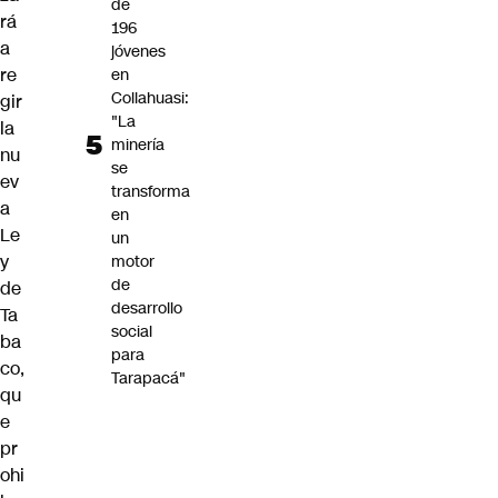
de
rá
196
a
jóvenes
re
en
Collahuasi:
gir
"La
la
minería
nu
se
ev
transforma
a
en
Le
un
y
motor
de
de
desarrollo
Ta
social
ba
para
co,
Tarapacá"
qu
e
pr
ohi