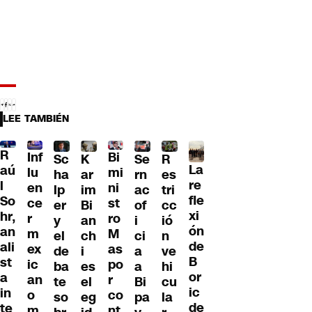
LEE TAMBIÉN
R
Inf
Bi
Sc
K
Se
R
La
aú
lu
mi
ha
ar
rn
es
re
l
en
ni
lp
im
ac
tri
fle
So
ce
st
er
Bi
of
cc
xi
hr,
r
ro
y
an
i
ió
ón
an
m
M
el
ch
ci
n
de
ali
ex
as
de
i
a
ve
B
st
ic
po
ba
es
a
hi
or
a
an
r
te
el
Bi
cu
ic
in
o
co
so
eg
pa
la
de
te
m
nt