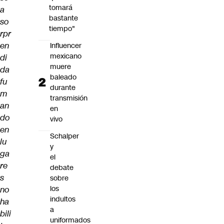
tomará
a
bastante
so
tiempo"
rpr
en
Influencer
mexicano
di
muere
da
baleado
fu
durante
m
transmisión
an
en
do
vivo
en
Schalper
lu
y
ga
el
re
debate
s
sobre
los
no
indultos
ha
a
bili
uniformados