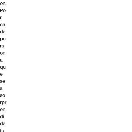
on.
Po
r
ca
da
pe
rs
on
a
qu
e
se
a
so
rpr
en
di
da
fu