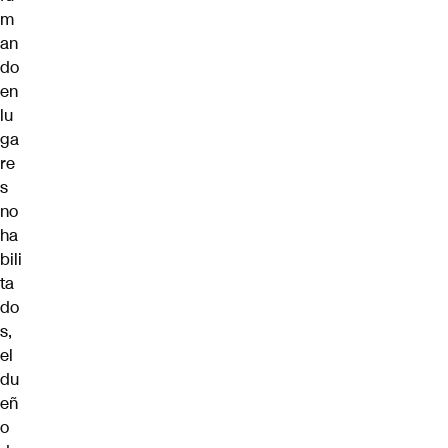
m
an
do
en
lu
ga
re
s
no
ha
bili
ta
do
s,
el
du
eñ
o