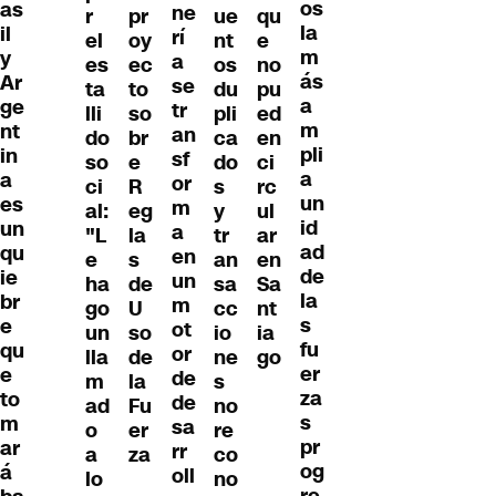
os
as
ne
r
pr
ue
qu
la
il
rí
el
oy
nt
e
m
y
a
es
ec
os
no
ás
Ar
se
ta
to
du
pu
a
ge
tr
lli
so
pli
ed
m
nt
an
do
br
ca
en
pli
in
sf
so
e
do
ci
a
a
or
ci
R
s
rc
un
es
m
al:
eg
y
ul
id
un
a
"L
la
tr
ar
ad
qu
en
e
s
an
en
de
ie
un
ha
de
sa
Sa
la
br
m
go
U
cc
nt
s
e
ot
un
so
io
ia
fu
qu
or
lla
de
ne
go
er
e
de
m
la
s
za
to
de
ad
Fu
no
s
m
sa
o
er
re
pr
ar
rr
a
za
co
og
á
oll
lo
no
re