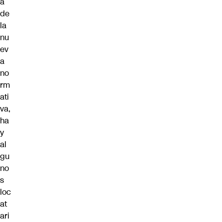
a
de
la
nu
ev
a
no
rm
ati
va,
ha
y
al
gu
no
s
loc
at
ari