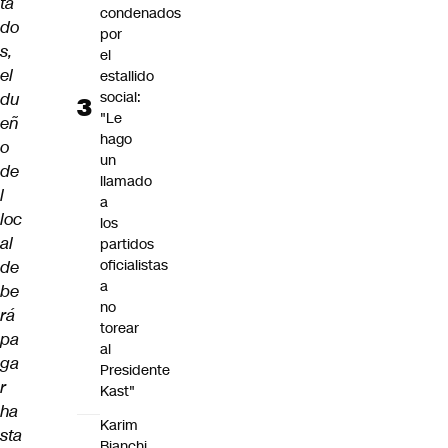
ta
condenados
do
por
s,
el
el
estallido
social:
du
"Le
eñ
hago
o
un
de
llamado
l
a
loc
los
al
partidos
oficialistas
de
a
be
no
rá
torear
pa
al
ga
Presidente
r
Kast"
ha
Karim
sta
Bianchi