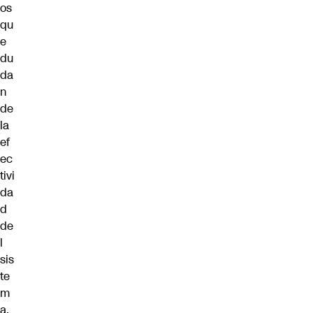
os
qu
e
du
da
n
de
la
ef
ec
tivi
da
d
de
l
sis
te
m
a.