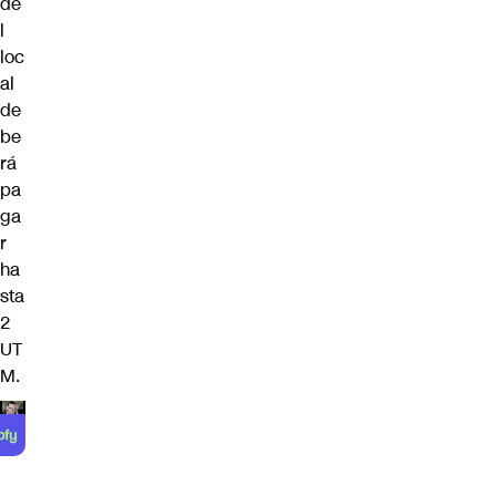
de
l
loc
al
de
be
rá
pa
ga
r
ha
sta
2
UT
M.