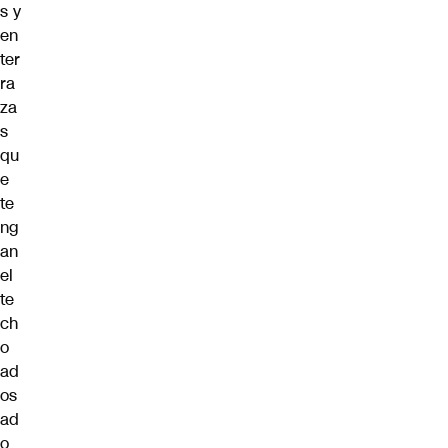
s y
en
ter
ra
za
s
qu
e
te
ng
an
el
te
ch
o
ad
os
ad
o