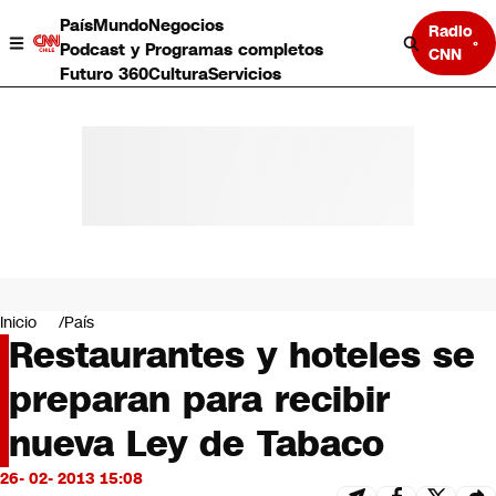
País
Mundo
Negocios
Radio
Podcast y Programas completos
CNN
Futuro 360
Cultura
Servicios
País
Mundo
Negocios
Inicio
País
Restaurantes y hoteles se
Deportes
Programas completos
preparan para recibir
Cultura
Servicios
nueva Ley de Tabaco
Bits
CNN Data
26- 02- 2013 15:08
CNN tiempo