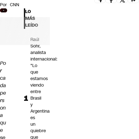
Por
CNN
Futuro 360
LO
Opinión
MÁS
LEÍDO
Raúl
Sohr,
analista
internacional:
Po
"Lo
r
que
ca
estamos
da
viendo
entre
pe
Brasil
rs
y
on
Argentina
a
es
qu
un
e
quiebre
se
que