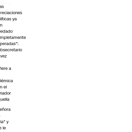
as
reciaciones
líticas ya
an
uedado
ompletamente
peradas":
bsecretario
avez
fiere a
lémica
n el
nador
uella
eñora
e
ria" y
e le