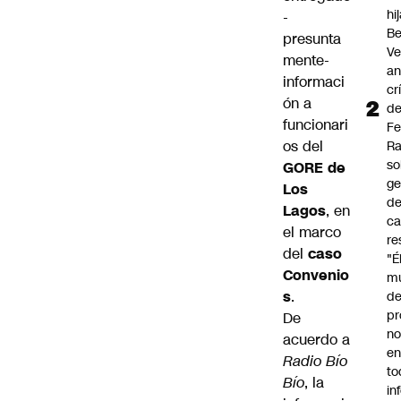
hi
-
Be
presunta
Ve
mente-
an
informaci
cr
ón a
d
funcionari
Fe
os del
R
so
GORE de
ge
Los
de
Lagos
, en
ca
el marco
re
del
caso
"É
Convenio
m
s
.
de
pr
De
no
acuerdo a
en
Radio Bío
to
Bío
, la
in