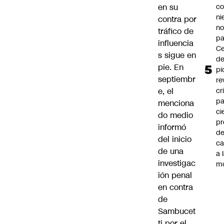
co
en su
ni
contra por
n
tráfico de
pa
influencia
Ce
s sigue en
de
pie. En
pi
septiembr
re
cr
e, el
pa
menciona
ci
do medio
pr
informó
d
del inicio
c
de una
a 
investigac
m
ión penal
en contra
de
Sambucet
ti por el