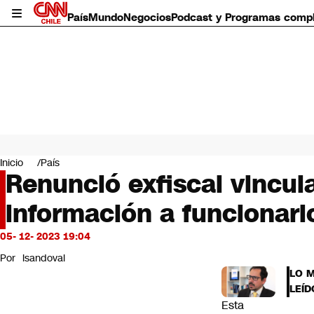
País
Mundo
Negocios
Podcast y Programas comp
País
Mundo
Inicio
País
Negocios
Renunció exfiscal vincul
Deportes
información a funcionar
Programas completos
Cultura
Servicios
05- 12- 2023 19:04
Bits
Por
lsandoval
CNN Data
LO 
CNN tiempo
LEÍD
Futuro 360
Esta
Opinión