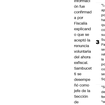
informaci
"L
ón fue
ap
confirmad
po
a por
h
Fiscalía
q
explicand
c
o que se
su
Su
aceptó la
P
renuncia
se
voluntaria
re
del ahora
la
exfiscal.
po
Sambucet
co
ti se
se
Sq
desempe
ñó como
"S
jefe de la
d
Sección
fe
de
"s