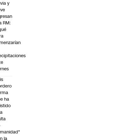
uvia y
eve
gresan
la RM:
qué
ra
menzarían
s
ecipitaciones
te
ernes
is
rdero
irma
e ha
istido
na
alta
e
umanidad"
n la