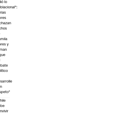
lió lo
blacional":
rias
bres
chazan
chos
e
mila
ores y
aman
que
l
ebate
lítico
sarrolle
on
speto"
hile
ebe
nvivir