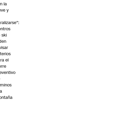
n la
eve y
o
ralizarse":
ntros
 ski
den
visar
iterios
ra el
erre
eventivo
e
aminos
la
ontaña