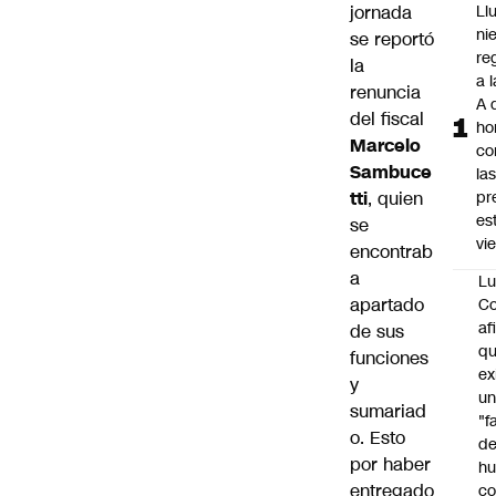
jornada
Ll
ni
se reportó
re
la
a 
renuncia
A 
del fiscal
ho
Marcelo
co
Sambuce
la
tti
, quien
pr
es
se
vi
encontrab
a
Lu
apartado
Co
af
de sus
qu
funciones
ex
y
u
sumariad
"f
o. Esto
d
por haber
h
entregado
co