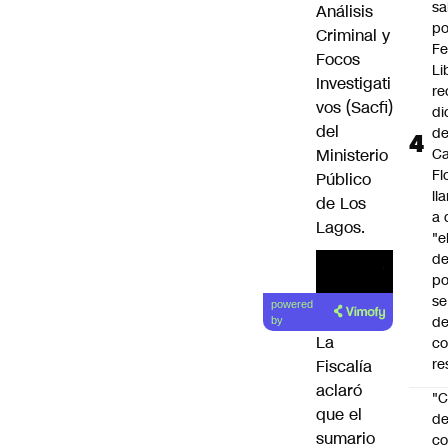
sa
Análisis
po
Criminal y
Fe
Focos
Li
Investigati
re
vos (Sacfi)
di
del
d
Ministerio
Ca
Fl
Público
ll
de Los
a 
Lagos.
"e
d
po
se
powered
de
by
La
c
re
Fiscalía
aclaró
"C
que el
d
sumario
co