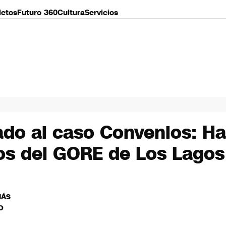
letos
Futuro 360
Cultura
Servicios
ado al caso Convenios: H
ios del GORE de Los Lagos
MÁS
O