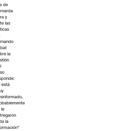
ja de
rnarda
ra y
te las
íticas
e
rnando
abat
bre la
stión
l
so
sponde:
l está
uy
sinformado,
obablemente
 le
tregaron
da la
formación"