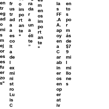
es
en
fr
ra
la
en
o
m
tr
us
da
s
to
im
en
eg
tr
r
FF
s
po
os
ad
ad
a
.A
po
rt
im
o
a
un
A.
r
an
po
mi
a
a
ap
m
te
rt
s
es
éli
oy
ás
"
an
m
co
te
en
de
te
ej
lt
”
a
$7
"
or
a
C
9
es
de
ar
mi
es
l
ab
l
fu
ex
in
mi
er
mi
er
llo
zo
ni
os
ne
s"
st
en
s
ro
op
Lu
er
is
at
C
iv