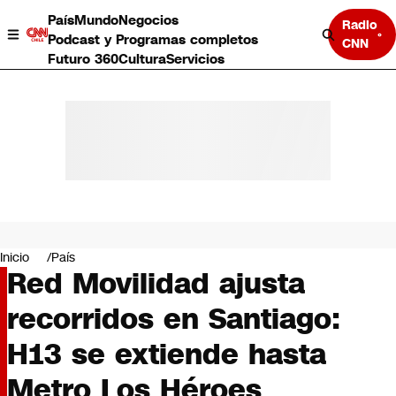
País
Mundo
Negocios
Radio
Podcast y Programas completos
CNN
Futuro 360
Cultura
Servicios
País
Mundo
Negocios
Inicio
País
Red Movilidad ajusta
Deportes
Programas completos
recorridos en Santiago:
Cultura
Servicios
H13 se extiende hasta
Bits
CNN Data
Metro Los Héroes
CNN tiempo