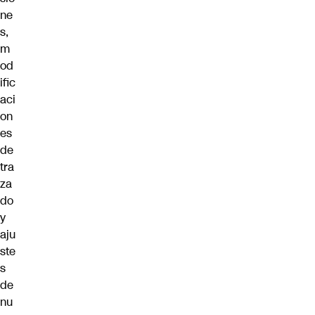
ne
s,
m
od
ific
aci
on
es
de
tra
za
do
y
aju
ste
s
de
nu