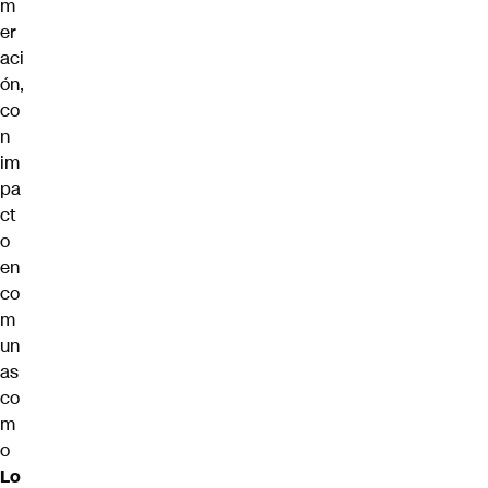
m
er
aci
ón,
co
n
im
pa
ct
o
en
co
m
un
as
co
m
o
Lo