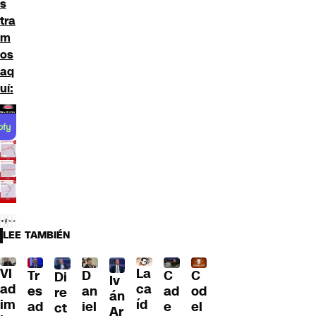
s
tra
m
os
aq
uí:
LEE TAMBIÉN
Vl
La
Tr
D
C
C
Di
Iv
ad
ca
es
an
ad
od
re
án
im
íd
ad
iel
e
el
ct
Ar