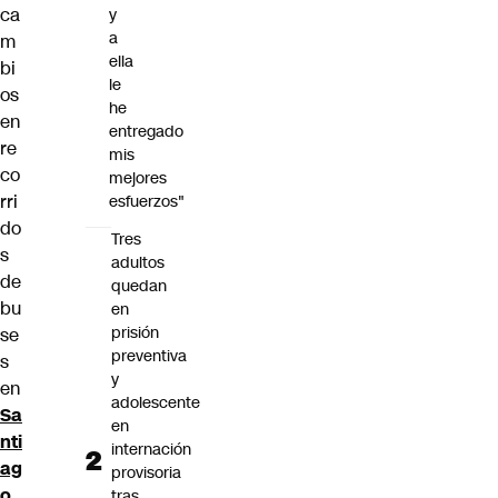
ca
y
a
m
ella
bi
le
os
he
en
entregado
re
mis
co
mejores
rri
esfuerzos"
do
Tres
s
adultos
de
quedan
bu
en
prisión
se
preventiva
s
y
en
adolescente
Sa
en
nti
internación
ag
provisoria
o
tras