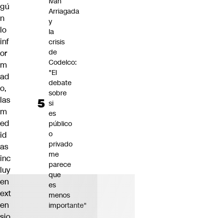
Iván
gú
Arriagada
n
y
lo
la
inf
crisis
de
or
Codelco:
m
"El
ad
debate
o,
sobre
las
si
m
es
ed
público
o
id
privado
as
me
inc
parece
luy
que
en
es
ext
menos
en
importante"
sio