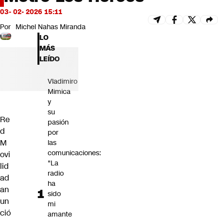
Futuro 360
03- 02- 2026 15:11
Opinión
Por
Michel Nahas Miranda
LO
MÁS
LEÍDO
Vladimiro
Mimica
y
su
Re
pasión
d
por
M
las
comunicaciones:
ovi
"La
lid
radio
ad
ha
an
sido
un
mi
ció
amante