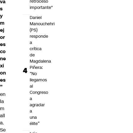
retroceso
va
importante"
s
y
Daniel
m
Manouchehri
ej
(PS)
responde
or
a
es
crítica
co
de
ne
Magdalena
xi
Piñera:
on
“No
es
llegamos
al
”
Congreso
en
a
la
agradar
m
a
all
una
a.
élite”
Se