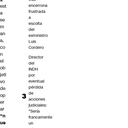
encerrona
est
frustrada
a
a
se
escolta
m
del
an
exministro
a,
Luis
co
Cordero
n
Director
el
del
ob
INDH
jeti
por
eventual
vo
pérdida
de
de
op
acciones
er
judiciales:
ar
"Sería
“n
francamente
ue
un