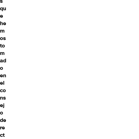
s
qu
e
he
m
os
to
m
ad
o
en
el
co
ns
ej
o
de
re
ct