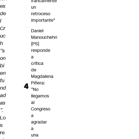
francamente
es
un
de
retroceso
importante"
l
Cr
Daniel
uc
Manouchehri
h
(PS)
“s
responde
a
on
crítica
bi
de
en
Magdalena
fu
Piñera:
nd
“No
ad
llegamos
as
al
Congreso
”.
a
Lo
agradar
s
a
re
una