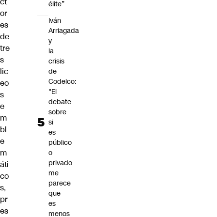
ct
élite”
or
Iván
es
Arriagada
de
y
tre
la
s
crisis
lic
de
Codelco:
eo
"El
s
debate
e
sobre
m
si
bl
es
e
público
m
o
privado
áti
me
co
parece
s,
que
pr
es
es
menos