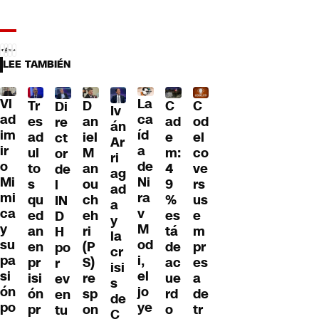
LEE TAMBIÉN
Vl
La
Tr
D
C
C
Di
Iv
ad
ca
es
an
ad
od
re
án
im
íd
ad
iel
e
el
ct
Ar
ir
a
ul
M
m:
co
or
ri
o
de
to
an
4
ve
de
ag
Mi
Ni
s
ou
9
rs
l
ad
mi
ra
qu
ch
%
us
IN
a
ca
v
ed
eh
es
e
D
y
y
M
an
ri
tá
m
H
la
su
od
en
(P
de
pr
po
cr
pa
i,
pr
S)
ac
es
r
isi
si
el
isi
re
ue
a
ev
s
ón
jo
ón
sp
rd
de
en
de
po
ye
pr
on
o
tr
tu
C