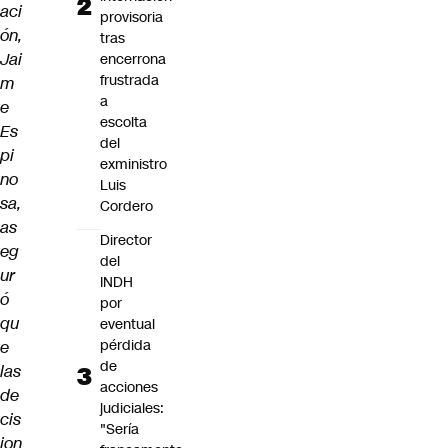
aci
provisoria
ón,
tras
Jai
encerrona
frustrada
m
a
e
escolta
Es
del
pi
exministro
no
Luis
sa,
Cordero
as
Director
eg
del
ur
INDH
ó
por
qu
eventual
pérdida
e
de
las
acciones
de
judiciales:
cis
"Sería
ion