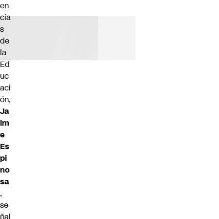
en
cia
s
de
la
Ed
uc
aci
ón,
Ja
im
e
Es
pi
no
sa
,
se
ñal