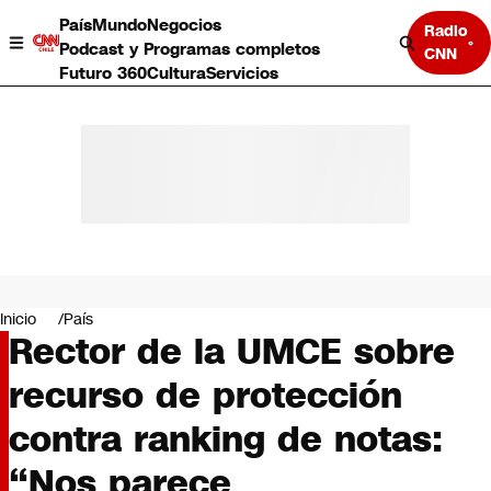
País
Mundo
Negocios
Radio
Podcast y Programas completos
CNN
Futuro 360
Cultura
Servicios
País
Mundo
Negocios
Inicio
País
Rector de la UMCE sobre
Deportes
Programas completos
recurso de protección
Cultura
Servicios
contra ranking de notas:
Bits
CNN Data
“Nos parece
CNN tiempo