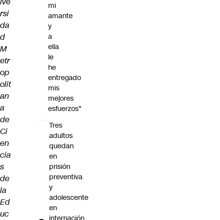
ive
mi
rsi
amante
da
y
d
a
ella
M
le
etr
he
op
entregado
olit
mis
an
mejores
a
esfuerzos"
de
Tres
Ci
adultos
en
quedan
cia
en
s
prisión
preventiva
de
y
la
adolescente
Ed
en
uc
internación