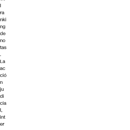
l
ra
nki
ng
de
no
tas
.
La
ac
ció
n
ju
di
cia
l,
int
er