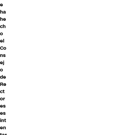
e
ha
he
ch
o
el
Co
ns
ej
o
de
Re
ct
or
es
es
int
en
tar