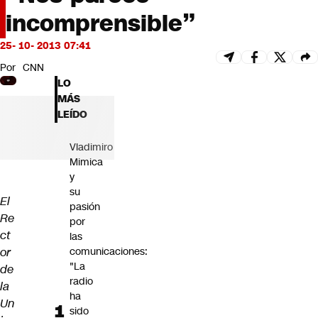
Futuro 360
incomprensible”
Opinión
25- 10- 2013 07:41
Por
CNN
LO
MÁS
LEÍDO
Vladimiro
Mimica
y
su
El
pasión
Re
por
ct
las
or
comunicaciones:
"La
de
radio
la
ha
Un
sido