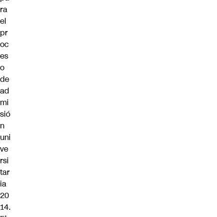
ra
el
pr
oc
es
o
de
ad
mi
sió
n
uni
ve
rsi
tar
ia
20
14.