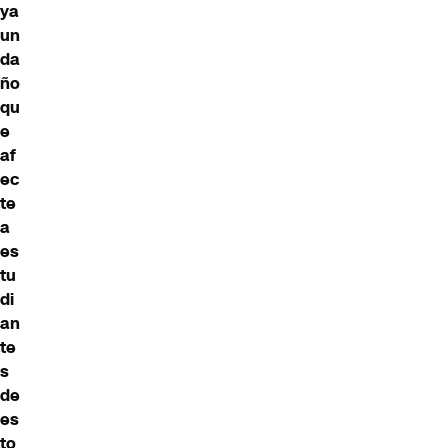
ya
un
da
ño
qu
e
af
ec
te
a
es
tu
di
an
te
s
de
es
to