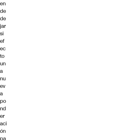
en
de
de
jar
si
ef
ec
to
un
a
nu
ev
a
po
nd
er
aci
ón
pa