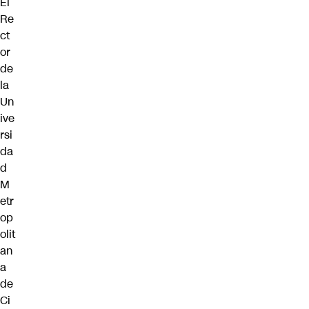
El
Re
ct
or
de
la
Un
ive
rsi
da
d
M
etr
op
olit
an
a
de
Ci