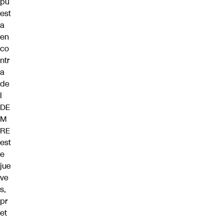
pu
est
a
en
co
ntr
a
de
l
DE
M
RE
est
e
jue
ve
s,
pr
et