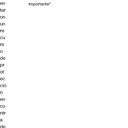
en
importante"
tar
on
un
re
cu
rs
o
de
pr
ot
ec
ció
n
en
co
ntr
a
de