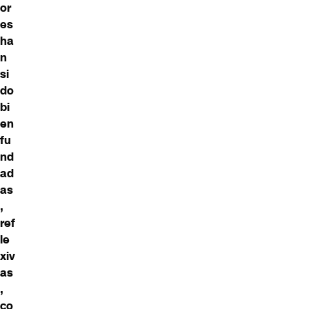
or
es
ha
n
si
do
bi
en
fu
nd
ad
as
,
ref
le
xiv
as
,
co