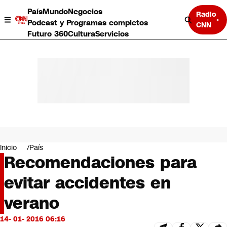
País
Mundo
Negocios
Radio
Podcast y Programas completos
CNN
Futuro 360
Cultura
Servicios
País
Mundo
Negocios
Inicio
País
Recomendaciones para
Deportes
Programas completos
evitar accidentes en
Cultura
Servicios
verano
Bits
CNN Data
14- 01- 2016 06:16
CNN tiempo