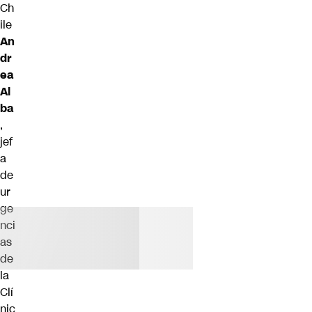
Ch
ile
An
dr
ea
Al
ba
,
jef
a
de
ur
ge
nci
as
de
la
Clí
nic