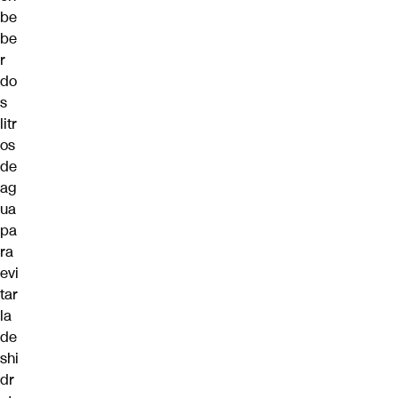
be
be
r
do
s
litr
os
de
ag
ua
pa
ra
evi
tar
la
de
shi
dr