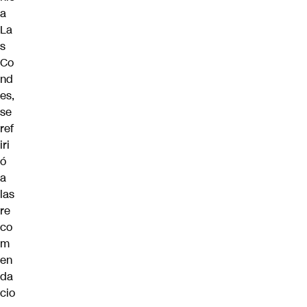
a
La
s
Co
nd
es,
se
ref
iri
ó
a
las
re
co
m
en
da
cio