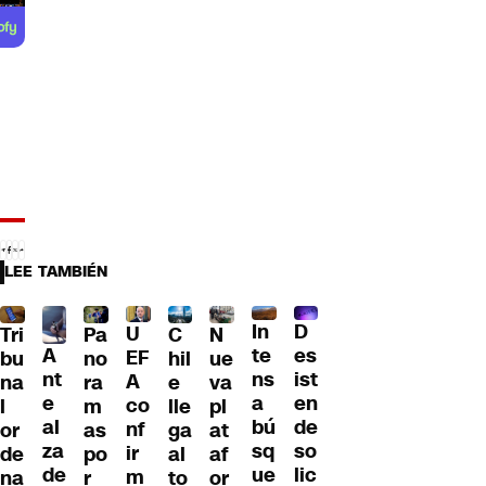
LEE TAMBIÉN
D
In
U
Tri
Pa
C
N
A
es
te
EF
bu
no
hil
ue
nt
ist
ns
A
na
ra
e
va
e
en
a
co
l
m
lle
pl
al
de
bú
nf
or
as
ga
at
za
so
sq
ir
de
po
al
af
de
lic
ue
m
na
r
to
or