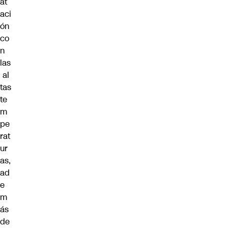
at
aci
ón
co
n
las
al
tas
te
m
pe
rat
ur
as,
ad
e
m
ás
de