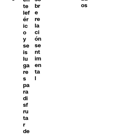
os
br
te
e
lef
re
ér
la
ic
ci
o
ón
y
se
se
nt
is
im
lu
en
ga
ta
re
l
s
pa
ra
di
sf
ru
ta
r
de