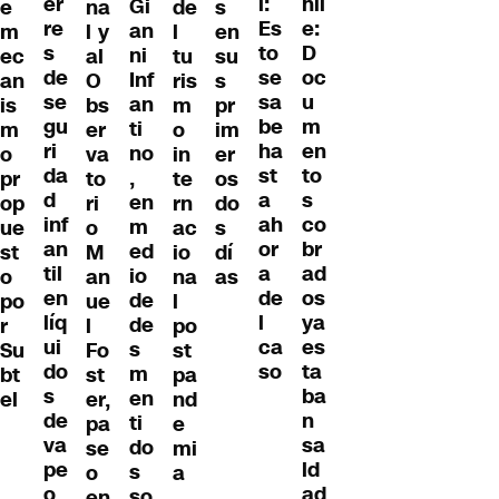
er
hil
l:
Gi
e
na
de
s
re
e:
Es
an
m
l y
l
en
s
D
to
ni
ec
al
tu
su
de
oc
se
Inf
an
O
ris
s
se
u
sa
an
is
bs
m
pr
gu
m
be
ti
m
er
o
im
ri
en
ha
no
o
va
in
er
da
to
st
,
pr
to
te
os
d
s
a
en
op
ri
rn
do
inf
co
ah
m
ue
o
ac
s
an
br
or
ed
st
M
io
dí
til
ad
a
io
o
an
na
as
en
os
de
de
po
ue
l
líq
ya
l
de
r
l
po
ui
es
ca
s
Su
Fo
st
do
ta
so
m
bt
st
pa
s
ba
en
el
er,
nd
de
n
ti
pa
e
va
sa
do
se
mi
pe
ld
s
o
a
o
ad
so
en