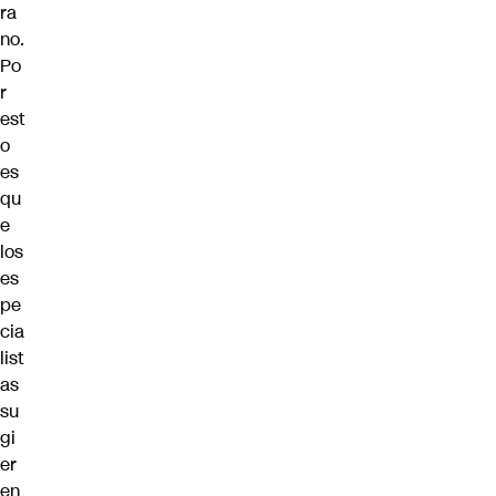
ra
no
.
Po
r
est
o
es
qu
e
los
es
pe
cia
list
as
su
gi
er
en