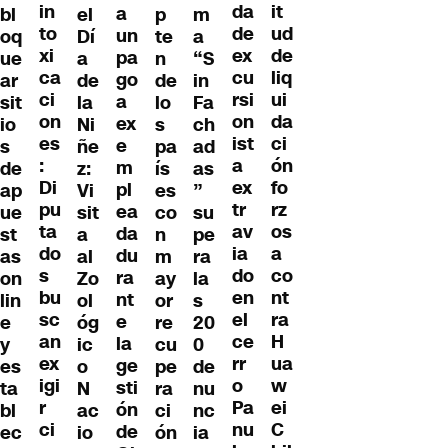
in
it
da
a
bl
el
p
m
to
ud
de
un
oq
Dí
te
a
xi
de
ex
pa
ue
a
n
“S
ca
liq
cu
go
ar
de
de
in
ci
ui
rsi
a
sit
la
lo
Fa
on
da
on
ex
io
Ni
s
ch
es
ci
ist
e
s
ñe
pa
ad
:
ón
a
m
de
z:
ís
as
Di
fo
ex
pl
ap
Vi
es
”
pu
rz
tr
ea
ue
sit
co
su
ta
os
av
da
st
a
n
pe
do
a
ia
du
as
al
m
ra
s
co
do
ra
on
Zo
ay
la
bu
nt
en
nt
lin
ol
or
s
sc
ra
el
e
e
óg
re
20
an
H
ce
la
y
ic
cu
0
ex
ua
rr
ge
es
o
pe
de
igi
w
o
sti
ta
N
ra
nu
r
ei
Pa
ón
bl
ac
ci
nc
ci
C
nu
de
ec
io
ón
ia