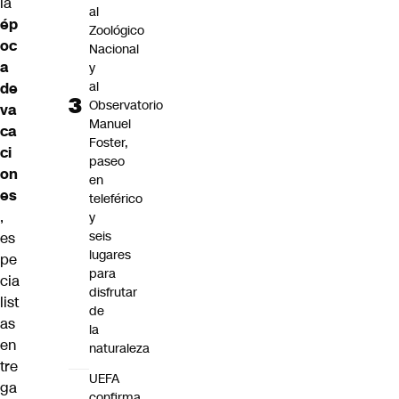
la
al
ép
Zoológico
oc
Nacional
a
y
al
de
Observatorio
va
Manuel
ca
Foster,
ci
paseo
on
en
es
teleférico
,
y
seis
es
lugares
pe
para
cia
disfrutar
list
de
as
la
en
naturaleza
tre
UEFA
ga
confirma