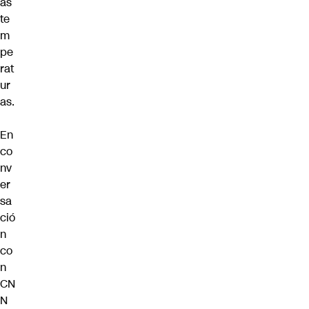
as
te
m
pe
rat
ur
as.
En
co
nv
er
sa
ció
n
co
n
CN
N