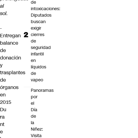
de
al
intoxicaciones:
sol.
Diputados
buscan
-
exigir
cierres
Entregan
de
balance
seguridad
de
infantil
donación
en
y
líquidos
trasplantes
de
de
vapeo
órganos
Panoramas
en
por
2015
el
Du
Día
de
ra
la
nt
Niñez:
e
Visita