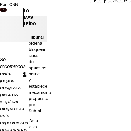
Por
CNN
Futuro 360
LO
Opinión
MÁS
LEÍDO
Tribunal
ordena
bloquear
sitios
Se
de
recomienda
apuestas
evitar
online
juegos
y
establece
riesgosos
mecanismo
piscinas
propuesto
y aplicar
por
bloqueador
Subtel
ante
Ante
exposiciones
alza
prolongadas