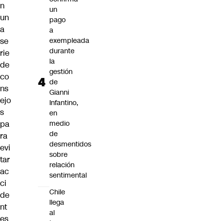
n
un
un
pago
a
a
se
exempleada
durante
rie
la
de
gestión
co
de
ns
Gianni
ejo
Infantino,
s
en
pa
medio
de
ra
desmentidos
evi
sobre
tar
relación
ac
sentimental
ci
Chile
de
llega
nt
al
es