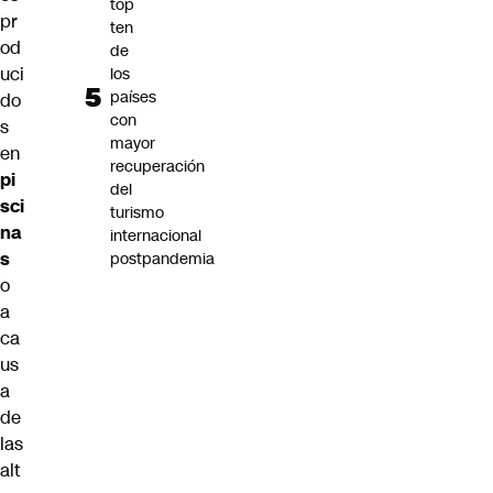
top
pr
ten
od
de
uci
los
países
do
con
s
mayor
en
recuperación
pi
del
sci
turismo
na
internacional
s
postpandemia
o
a
ca
us
a
de
las
alt