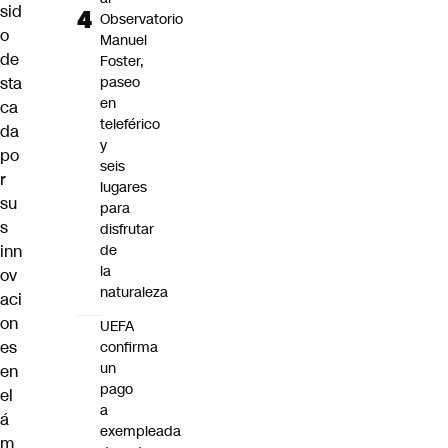
sid
Observatorio
o
Manuel
de
Foster,
sta
paseo
en
ca
teleférico
da
y
po
seis
r
lugares
su
para
s
disfrutar
inn
de
la
ov
naturaleza
aci
on
UEFA
es
confirma
un
en
pago
el
a
á
exempleada
m