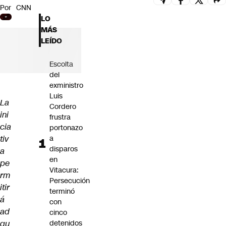
Por
CNN
Futuro 360
LO
Opinión
MÁS
LEÍDO
Escolta
del
exministro
Luis
La
Cordero
ini
frustra
cia
portonazo
tiv
a
disparos
a
en
pe
Vitacura:
rm
Persecución
itir
terminó
á
con
ad
cinco
qu
detenidos