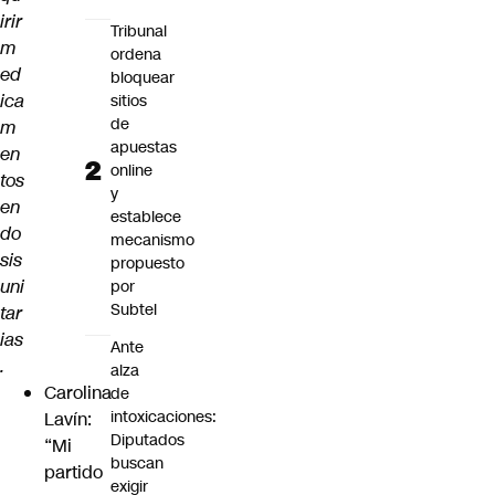
irir
Tribunal
m
ordena
ed
bloquear
ica
sitios
de
m
apuestas
en
online
tos
y
en
establece
do
mecanismo
sis
propuesto
uni
por
Subtel
tar
ias
Ante
.
alza
Carolina
de
intoxicaciones:
Lavín:
Diputados
“Mi
buscan
partido
exigir