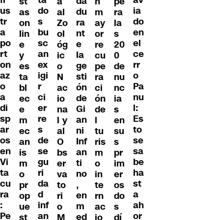
fr
av
da
st
a
n
pe
do
us
ia
du
as
al
m
ra
s
tr
do
ra
on
Zo
ay
la
bu
a
en
nt
lin
ol
or
s
sc
po
el
e
e
óg
re
20
an
rt
ce
la
y
ic
cu
0
ex
on
rr
ge
es
o
pe
de
igi
az
o
sti
ta
N
ra
nu
r
o
Pa
ón
bl
ac
ci
nc
ci
a
nu
de
ec
io
ón
ia
er
di
l:
Gi
e
na
de
s
re
sp
Es
an
m
l y
l
en
s
ar
to
ni
ec
al
tu
su
de
os
se
Inf
an
O
ris
s
se
en
sa
an
is
bs
m
pr
gu
Vi
be
ti
m
er
o
im
ri
ta
ha
no
o
va
in
er
da
cu
st
,
pr
to
te
os
d
ra
a
en
op
ri
rn
do
inf
:
ah
m
ue
o
ac
s
an
Pe
or
ed
st
M
io
dí