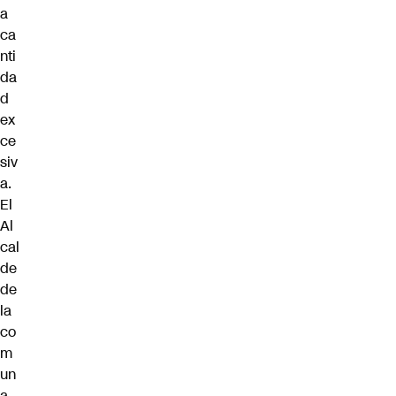
a
ca
nti
da
d
ex
ce
siv
a.
El
Al
cal
de
de
la
co
m
un
a,