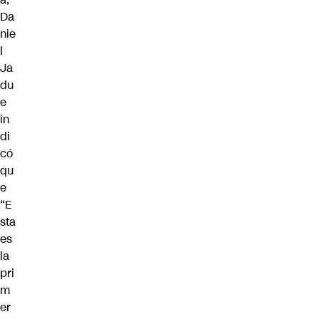
Da
nie
l
Ja
du
e
in
di
có
qu
e
“E
sta
es
la
pri
m
er