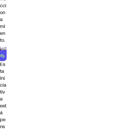
cci
on
a
mi
en
to.
Es
ta
ini
cia
tiv
a
est
á
pe
ns