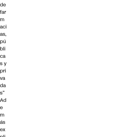
de
far
m
aci
as,
pú
bli
ca
s y
pri
va
da
s”
Ad
e
m
ás
ex
pli