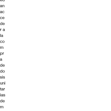
an
ac
ce
de
r a
la
co
m
pr
a
de
do
sis
uni
tar
ias
de
m