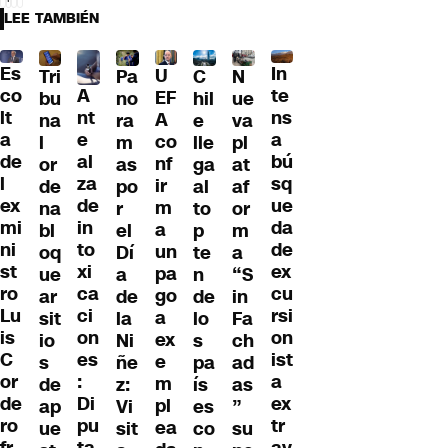
LEE TAMBIÉN
Es
In
U
Tri
Pa
C
N
A
co
te
EF
bu
no
hil
ue
nt
lt
ns
A
na
ra
e
va
e
a
a
co
l
m
lle
pl
al
de
bú
nf
or
as
ga
at
za
l
sq
ir
de
po
al
af
de
ex
ue
m
na
r
to
or
in
mi
da
a
bl
el
p
m
to
ni
de
un
oq
Dí
te
a
xi
st
ex
pa
ue
a
n
“S
ca
ro
cu
go
ar
de
de
in
ci
Lu
rsi
a
sit
la
lo
Fa
on
is
on
ex
io
Ni
s
ch
es
C
ist
e
s
ñe
pa
ad
:
or
a
m
de
z:
ís
as
Di
de
ex
pl
ap
Vi
es
”
pu
ro
tr
ea
ue
sit
co
su
ta