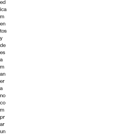
ed
ica
m
en
tos
y
de
es
a
m
an
er
a
no
co
m
pr
ar
un