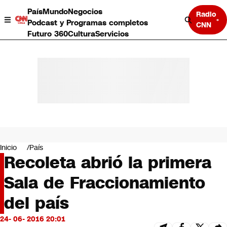
País
Mundo
Negocios
Radio
Podcast y Programas completos
CNN
Futuro 360
Cultura
Servicios
País
Mundo
Negocios
Inicio
País
Recoleta abrió la primera
Deportes
Programas completos
Sala de Fraccionamiento
Cultura
Servicios
del país
Bits
CNN Data
24- 06- 2016 20:01
CNN tiempo