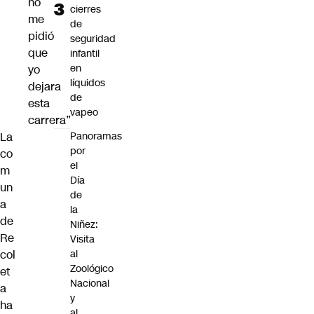
no
cierres
me
de
pidió
seguridad
que
infantil
en
yo
líquidos
dejara
de
esta
vapeo
carrera”
La
Panoramas
por
co
el
m
Día
un
de
a
la
de
Niñez:
Re
Visita
col
al
Zoológico
et
Nacional
a
y
ha
al