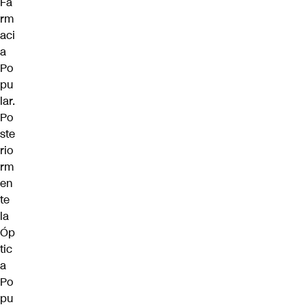
Fa
rm
aci
a
Po
pu
lar.
Po
ste
rio
rm
en
te
la
Óp
tic
a
Po
pu