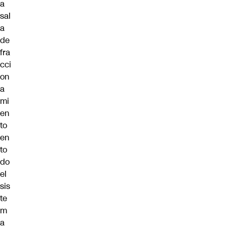
a
sal
a
de
fra
cci
on
a
mi
en
to
en
to
do
el
sis
te
m
a