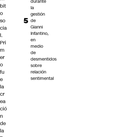
durante
bit
la
o
gestión
so
de
Gianni
cia
Infantino,
l.
en
Pri
medio
m
de
er
desmentidos
o
sobre
fu
relación
sentimental
e
la
cr
ea
ció
n
de
la