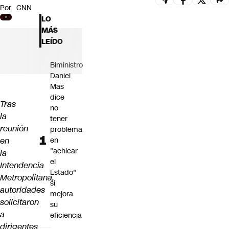
Por
CNN
Futuro 360
LO
Opinión
MÁS
LEÍDO
Biministro
Daniel
Mas
dice
Tras
no
la
tener
reunión
problema
en
en
"achicar
la
el
Intendencia
Estado"
Metropolitana,
si
autoridades
mejora
solicitaron
su
a
eficiencia
dirigentes