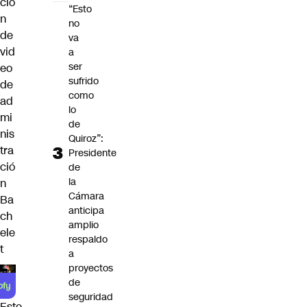
ció
“Esto
n
no
de
va
vid
a
ser
eo
sufrido
de
como
ad
lo
mi
de
nis
Quiroz”:
tra
Presidente
ció
de
la
n
Cámara
Ba
anticipa
ch
amplio
ele
respaldo
t
a
proyectos
de
seguridad
Este