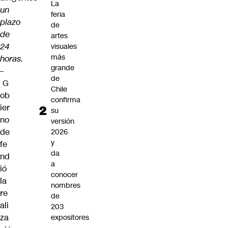
La
un
feria
plazo
de
de
artes
24
visuales
más
horas.
grande
–
de
G
Chile
ob
confirma
ier
su
no
versión
de
2026
y
fe
da
nd
a
ió
conocer
la
nombres
re
de
ali
203
za
expositores