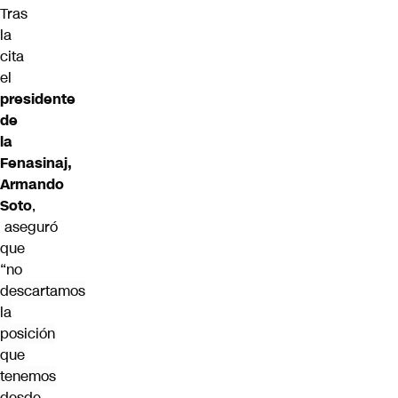
Tras
la
cita
el
presidente
de
la
Fenasinaj,
Armando
Soto
,
aseguró
que
“n
o
descartamos
la
posición
que
tenemos
desde