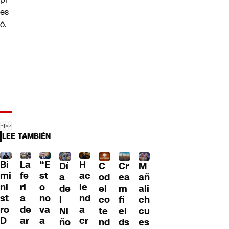
es
ó.
LEE TAMBIÉN
Bi
La
“E
H
Dí
C
Cr
M
mi
fe
st
ac
a
od
ea
añ
ni
ri
o
ie
de
el
m
ali
st
a
no
nd
l
co
fi
ch
ro
de
va
a
Ni
te
el
cu
D
ar
a
cr
ño
nd
ds
es