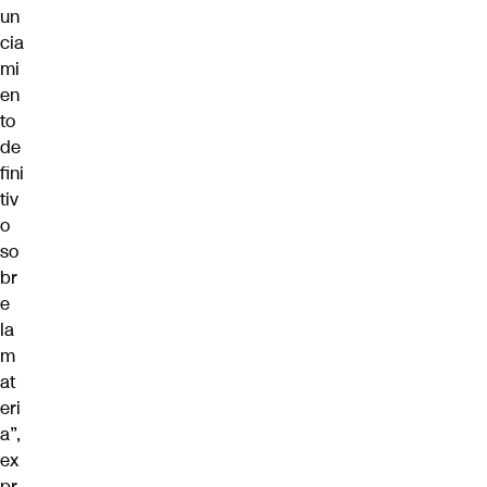
un
cia
mi
en
to
de
fini
tiv
o
so
br
e
la
m
at
eri
a”,
ex
pr