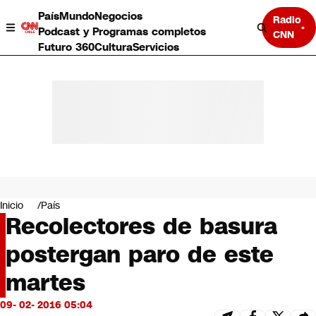
País
Mundo
Negocios
Radio
Podcast y Programas completos
CNN
Futuro 360
Cultura
Servicios
País
Mundo
Negocios
Inicio
País
Recolectores de basura
Deportes
Programas completos
postergan paro de este
Cultura
Servicios
martes
Bits
CNN Data
09- 02- 2016 05:04
CNN tiempo