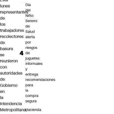
Día
lunes
del
representantes
Niño:
de
Seremi
los
de
trabajadores
Salud
recolectores
alerta
por
de
riesgos
basura
de
se
juguetes
reunieron
informales
con
y
autoridades
entrega
de
recomendaciones
para
Gobierno
la
en
compra
la
segura
Intendencia
Metropolitana,
Hacienda