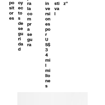
po
oy
ra
in
sti
z”
sit
ec
la
ve
va
or
to
co
rsi
l
es
s
m
on
de
pr
es
se
a
po
gu
se
r
ri
gu
U
da
ra
S$
d
3
4
mi
l
mi
llo
ne
s