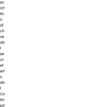
ec
cri
tic
ó
di
ch
os
de
l
se
cr
et
ari
o
de
l
Co
lm
ed