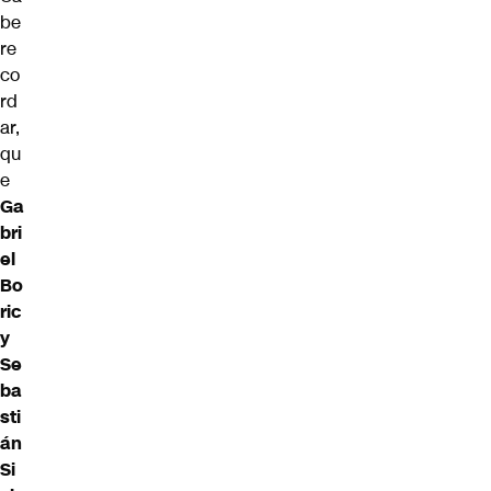
be
re
co
rd
ar,
qu
e
Ga
bri
el
Bo
ric
y
Se
ba
sti
án
Si