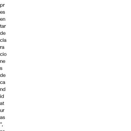
pr
es
en
tar
de
cla
ra
cio
ne
s
de
ca
nd
id
at
ur
as
”,