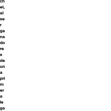
ch
el,
al
se
r
ga
na
do
re
s
de
un
a
pri
m
er
a
le
ga