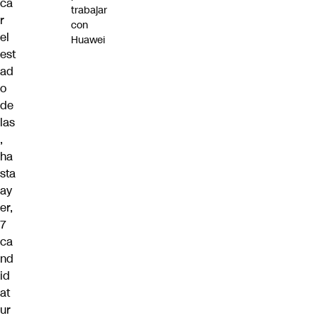
ca
trabajar
r
con
el
Huawei
est
ad
o
de
las
,
ha
sta
ay
er,
7
ca
nd
id
at
ur