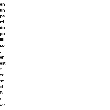
en
un
pa
rti
do
po
líti
co
,
en
est
e
ca
so
el
Pa
rti
do