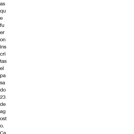
as
qu
e
fu
er
on
ins
cri
tas
el
pa
sa
do
23
de
ag
ost
o.
Ca