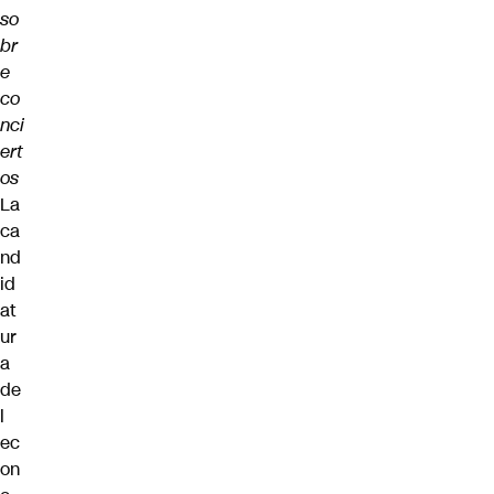
so
br
e
co
nci
ert
os
La
ca
nd
id
at
ur
a
de
l
ec
on