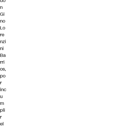
do
n
Gi
no
Lo
re
nzi
ni
Ba
rri
os,
po
r
inc
u
m
pli
r
el