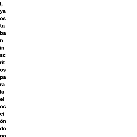
l,
ya
es
ta
ba
n
in
sc
rit
os
pa
ra
la
el
ec
ci
ón
de
no