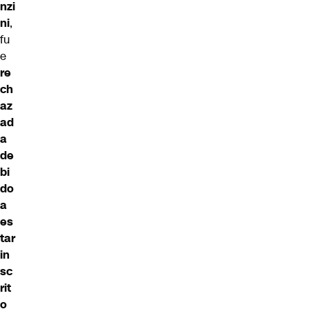
nzi
ni
,
fu
e
re
ch
az
ad
a
de
bi
do
a
es
tar
in
sc
rit
o