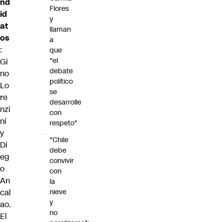
nd
Flores
id
y
at
llaman
os
a
:
que
"el
Gi
debate
no
político
Lo
se
re
desarrolle
nzi
con
ni
respeto"
y
"Chile
Di
debe
eg
convivir
o
con
An
la
cal
nieve
y
ao.
no
El