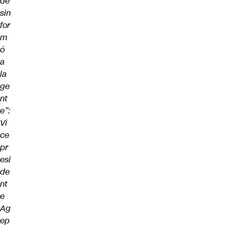
de
sin
for
m
ó
a
la
ge
nt
e”:
Vi
ce
pr
esi
de
nt
e
Ag
ep