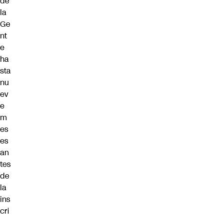
de
la
Ge
nt
e
ha
sta
nu
ev
e
m
es
es
an
tes
de
la
ins
cri