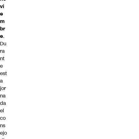
vi
e
m
br
e
.
Du
ra
nt
e
est
a
jor
na
da
el
co
ns
ejo