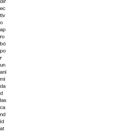
dir
ec
tiv
o
ap
ro
bó
po
r
un
ani
mi
da
d
las
ca
nd
id
at