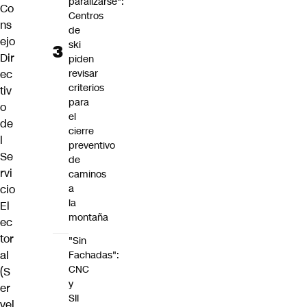
paralizarse":
Co
Centros
ns
de
ejo
ski
Dir
piden
ec
revisar
criterios
tiv
para
o
el
de
cierre
l
preventivo
Se
de
rvi
caminos
cio
a
la
El
montaña
ec
tor
"Sin
al
Fachadas":
CNC
(S
y
er
SII
vel