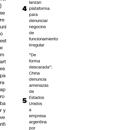
lanzan
)
plataforma
se
para
re
denunciar
uni
negocios
de
ó
funcionamiento
est
irregular
e
m
"De
forma
art
descarada":
es
China
pa
denuncia
ra
amenazas
ap
de
ro
Estados
ba
Unidos
a
r y
empresa
ve
argentina
rifi
por