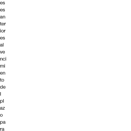
es
es
an
ter
ior
es
al
ve
nci
mi
en
to
de
l
pl
az
o
pa
ra