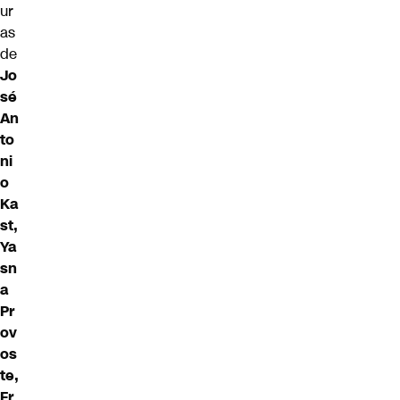
ur
as
de
Jo
sé
An
to
ni
o
Ka
st,
Ya
sn
a
Pr
ov
os
te,
Fr