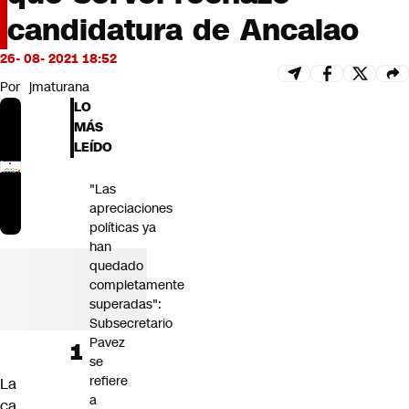
Futuro 360
candidatura de Ancalao
Opinión
26- 08- 2021 18:52
Por
jmaturana
LO
MÁS
LEÍDO
"Las
apreciaciones
políticas ya
han
quedado
completamente
superadas":
Subsecretario
Pavez
se
refiere
La
a
ca