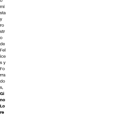
o
mi
sta
y
ro
str
o
de
Fel
ice
s y
Fo
rra
do
s,
Gi
no
Lo
re