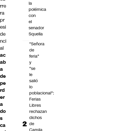
la
rre
polémica
ra
con
pr
el
esi
senador
de
Squella
nci
"Señora
al
de
ac
feria"
ab
y
"se
a
le
de
salió
pe
lo
rd
poblacional":
er
Ferias
a
Libres
do
rechazan
dichos
s
de
ca
Camila