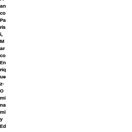
an
co
Pa
ris
i,
M
ar
co
En
ríq
ue
z-
O
mi
na
mi
y
Ed