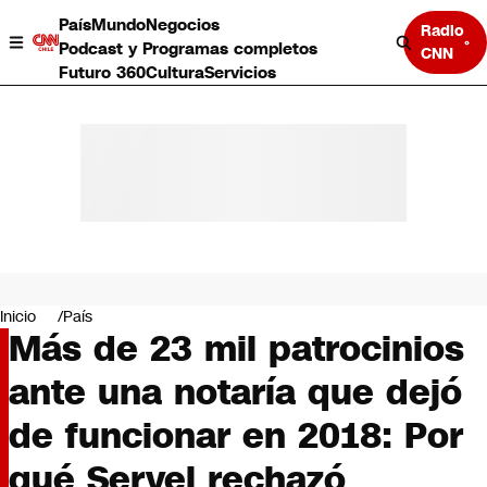
País
Mundo
Negocios
Radio
Podcast y Programas completos
CNN
Futuro 360
Cultura
Servicios
País
Mundo
Negocios
Inicio
País
Más de 23 mil patrocinios
Deportes
Programas completos
ante una notaría que dejó
Cultura
Servicios
de funcionar en 2018: Por
Bits
CNN Data
qué Servel rechazó
CNN tiempo