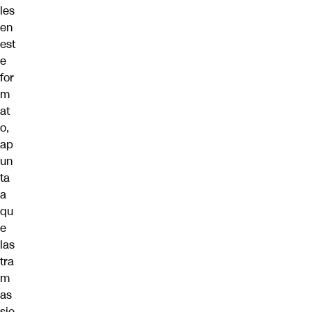
les
en
est
e
for
m
at
o,
ap
un
ta
a
qu
e
las
tra
m
as
sie