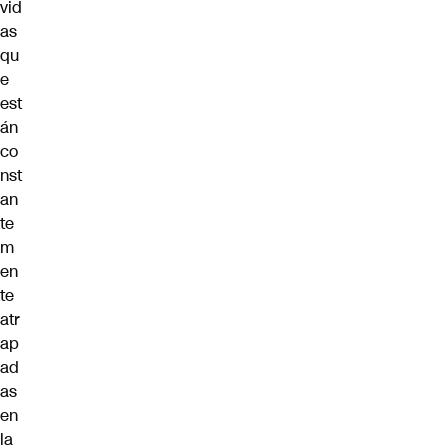
vid
as
qu
e
est
án
co
nst
an
te
m
en
te
atr
ap
ad
as
en
la