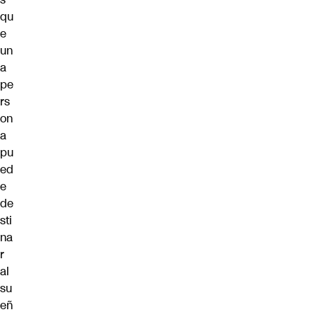
qu
e
un
a
pe
rs
on
a
pu
ed
e
de
sti
na
r
al
su
eñ