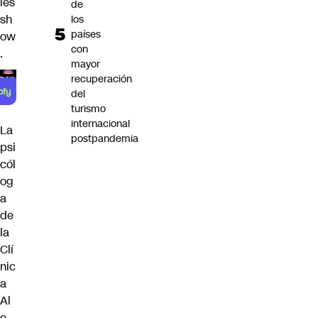
ies
de
sh
los
países
ow
con
.
mayor
recuperación
del
turismo
internacional
La
postpandemia
psi
cól
og
a
de
la
Clí
nic
a
Al
e