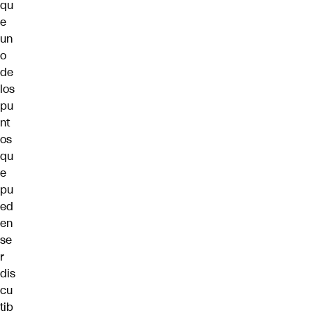
qu
e
un
o
de
los
pu
nt
os
qu
e
pu
ed
en
se
r
dis
cu
tib