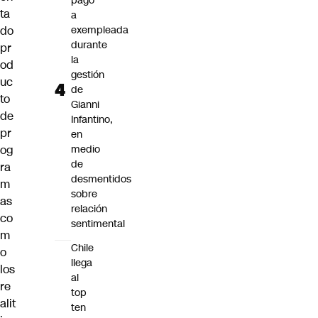
pago
ta
a
do
exempleada
durante
pr
la
od
gestión
uc
de
to
Gianni
de
Infantino,
pr
en
og
medio
de
ra
desmentidos
m
sobre
as
relación
co
sentimental
m
Chile
o
llega
los
al
re
top
alit
ten