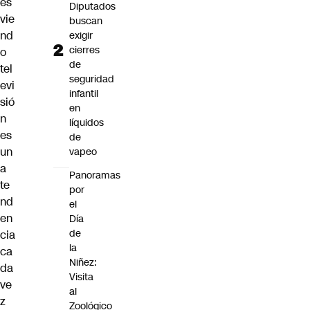
es
Diputados
vie
buscan
nd
exigir
cierres
o
de
tel
seguridad
evi
infantil
sió
en
n
líquidos
es
de
un
vapeo
a
Panoramas
te
por
nd
el
en
Día
de
cia
la
ca
Niñez:
da
Visita
ve
al
z
Zoológico