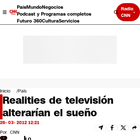
País
Mundo
Negocios
Radio
Podcast y Programas completos
CNN
Futuro 360
Cultura
Servicios
País
Mundo
Negocios
Inicio
País
Realities de televisión
Deportes
Programas completos
alterarían el sueño
Cultura
Servicios
26- 03- 2012 12:21
Bits
CNN Data
Por
CNN
CNN tiempo
LO