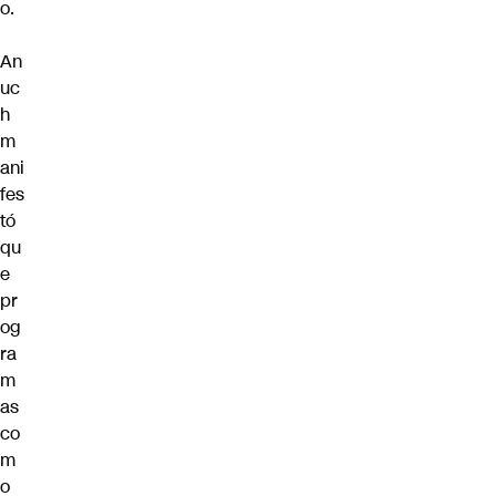
o.
An
uc
h
m
ani
fes
tó
qu
e
pr
og
ra
m
as
co
m
o