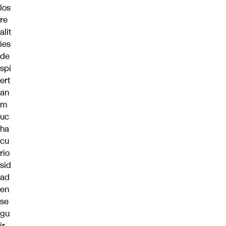
los
re
alit
ies
de
spi
ert
an
m
uc
ha
cu
rio
sid
ad
en
se
gu
ir