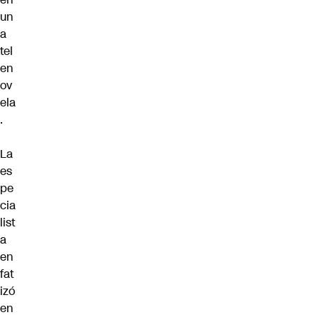
un
a
tel
en
ov
ela
.
La
es
pe
cia
list
a
en
fat
izó
en