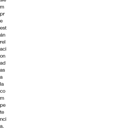
m
pr
e
est
án
rel
aci
on
ad
as
a
la
co
m
pe
te
nci
a.