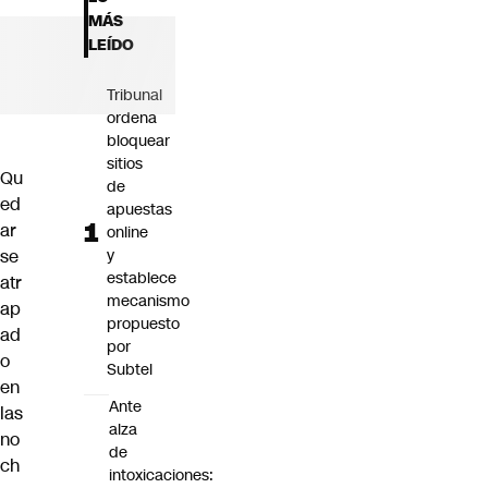
Futuro 360
MÁS
Opinión
LEÍDO
Tribunal
ordena
bloquear
sitios
Qu
de
ed
apuestas
ar
online
se
y
establece
atr
mecanismo
ap
propuesto
ad
por
o
Subtel
en
Ante
las
alza
no
de
ch
intoxicaciones: