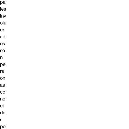
pa
les
inv
olu
cr
ad
os
so
n
pe
rs
on
as
co
no
ci
da
s
po