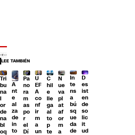
LEE TAMBIÉN
D
In
U
Tri
Pa
C
N
A
es
te
EF
bu
no
hil
ue
nt
ist
ns
A
na
ra
e
va
e
en
a
co
l
m
lle
pl
al
de
bú
nf
or
as
ga
at
za
so
sq
ir
de
po
al
af
de
lic
ue
m
na
r
to
or
in
it
da
a
bl
el
p
m
to
ud
de
un
oq
Dí
te
a