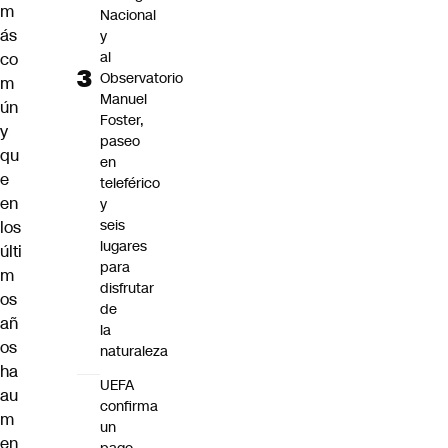
m
Nacional
ás
y
al
co
Observatorio
m
Manuel
ún
Foster,
y
paseo
qu
en
e
teleférico
en
y
seis
los
lugares
últi
para
m
disfrutar
os
de
añ
la
os
naturaleza
ha
UEFA
au
confirma
m
un
en