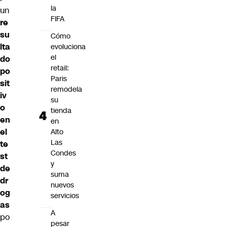
la
un
FIFA
re
su
Cómo
lta
evoluciona
el
do
retail:
po
Paris
sit
remodela
iv
su
o
tienda
en
en
el
Alto
Las
te
Condes
st
y
de
suma
dr
nuevos
og
servicios
as
A
po
pesar