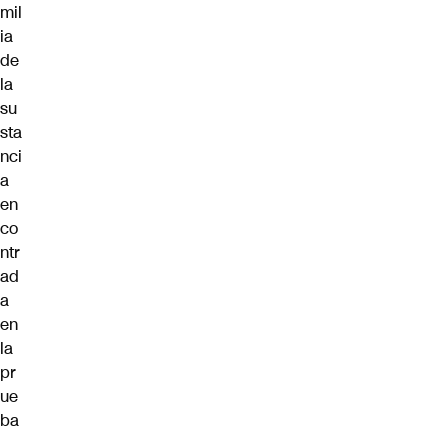
mil
ia
de
la
su
sta
nci
a
en
co
ntr
ad
a
en
la
pr
ue
ba
.