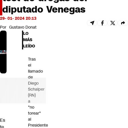
Futuro 360
diputado Venegas
Opinión
29- 01- 2024 20:13
Por
Gustavo Donat
LO
MÁS
LEÍDO
Tras
el
llamado
de
Diego
Schalper
(RN)
a
"no
torear"
al
Es
Presidente
te