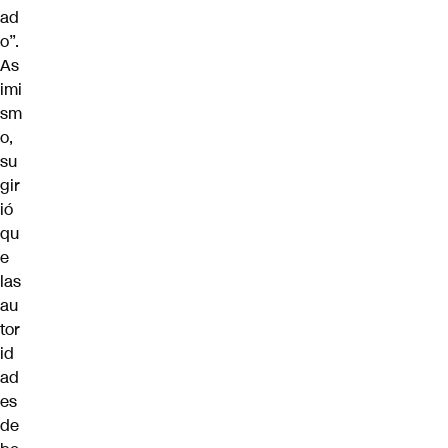
ad
o”.
As
imi
sm
o,
su
gir
ió
qu
e
las
au
tor
id
ad
es
de