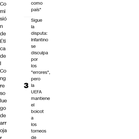
como
Co
país"
mi
sió
Sigue
n
la
de
disputa:
Infantino
Éti
se
ca
disculpa
de
por
l
los
Co
"errores",
ng
pero
re
la
UEFA
so
mantiene
lue
el
go
boicot
de
a
arr
los
oja
torneos
r
de