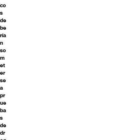
co
s
de
be
ría
n
so
m
et
er
se
a
pr
ue
ba
s
de
dr