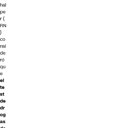
hal
pe
r
(
RN
)
co
nsi
de
ró
qu
e
el
te
st
de
dr
og
as