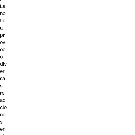
La
no
tici
a
pr
ov
oc
ó
div
er
sa
s
re
ac
cio
ne
s
en