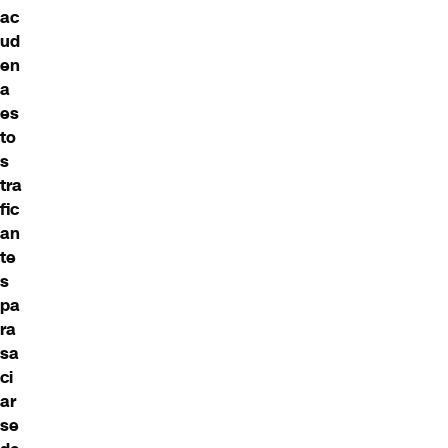
ac
ud
en
a
es
to
s
tra
fic
an
te
s
pa
ra
sa
ci
ar
se