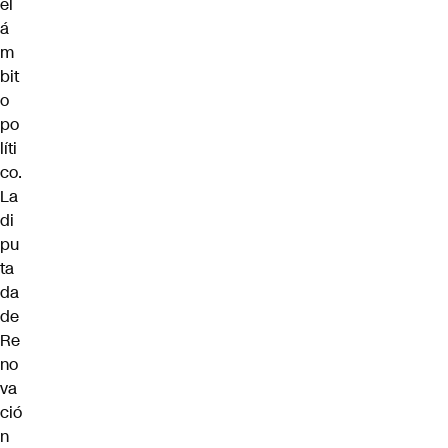
el
á
m
bit
o
po
líti
co.
La
di
pu
ta
da
de
Re
no
va
ció
n