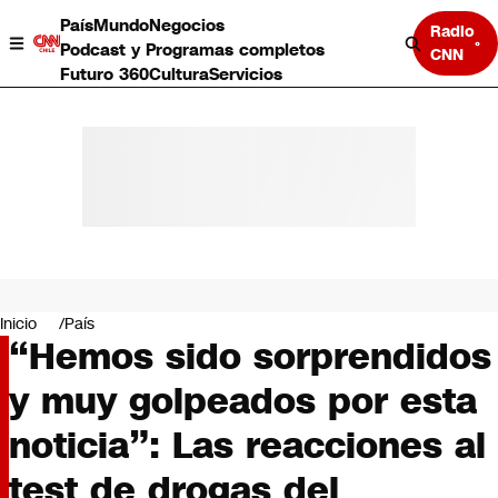
País
Mundo
Negocios
Radio
Podcast y Programas completos
CNN
Futuro 360
Cultura
Servicios
País
Mundo
Negocios
Inicio
País
“Hemos sido sorprendidos
Deportes
Programas completos
y muy golpeados por esta
Cultura
Servicios
noticia”: Las reacciones al
Bits
CNN Data
test de drogas del
CNN tiempo