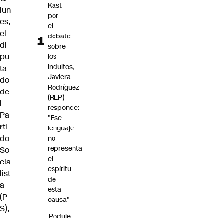
Kast
lun
por
es,
el
el
debate
di
sobre
pu
los
indultos,
ta
Javiera
do
Rodríguez
de
(REP)
l
responde:
Pa
"Ese
rti
lenguaje
do
no
representa
So
el
cia
espíritu
list
de
a
esta
(P
causa"
S),
Poduje