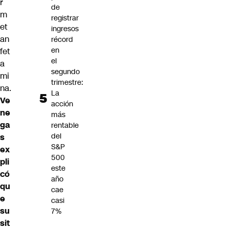
r
de
m
registrar
et
ingresos
an
récord
en
fet
el
a
segundo
mi
trimestre:
na.
La
Ve
acción
ne
más
ga
rentable
del
s
S&P
ex
500
pli
este
có
año
qu
cae
e
casi
su
7%
sit