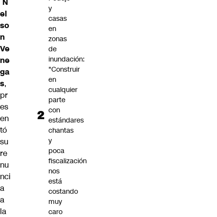
N
y
el
casas
so
en
n
zonas
Ve
de
inundación:
ne
"Construir
ga
en
s
,
cualquier
pr
parte
es
con
en
estándares
tó
chantas
y
su
poca
re
fiscalización
nu
nos
nci
está
a
costando
a
muy
la
caro