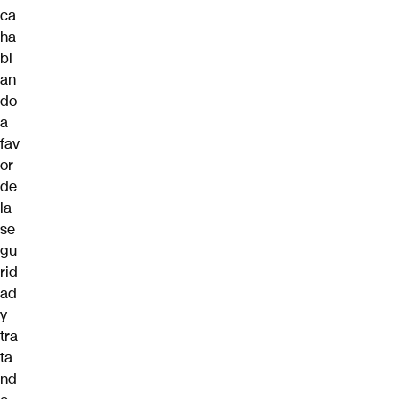
ca
ha
bl
an
do
a
fav
or
de
la
se
gu
rid
ad
y
tra
ta
nd