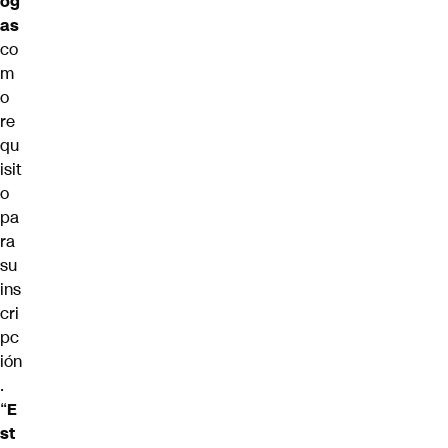
og
as
co
m
o
re
qu
isit
o
pa
ra
su
ins
cri
pc
ión
.
“
E
st