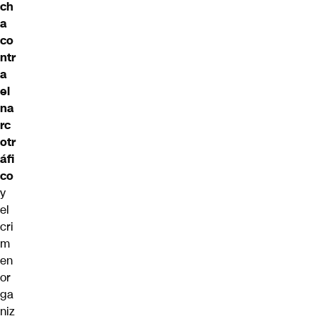
ch
a
co
ntr
a
el
na
rc
otr
áfi
co
y
el
cri
m
en
or
ga
niz