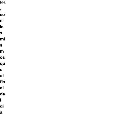
tes
,
so
n
lo
s
mi
s
m
os
qu
e
al
fin
al
de
l
dí
a