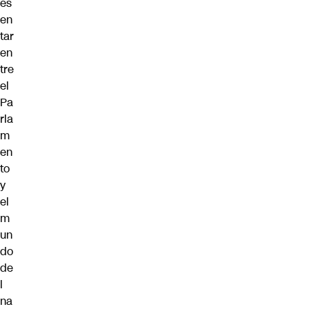
es
en
tar
en
tre
el
Pa
rla
m
en
to
y
el
m
un
do
de
l
na