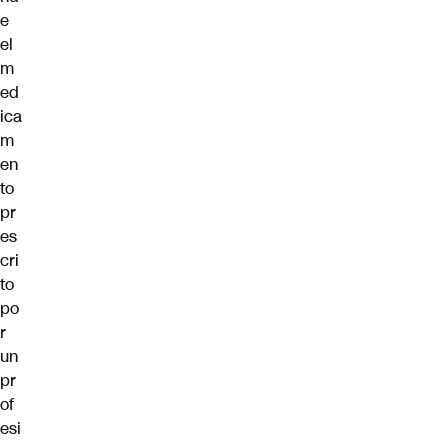
e
el
m
ed
ica
m
en
to
pr
es
cri
to
po
r
un
pr
of
esi