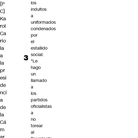
los
(P
indultos
C)
a
Ka
uniformados
rol
condenados
Ca
por
rio
el
la
estallido
social:
a
"Le
la
hago
pr
un
esi
llamado
de
a
nci
los
a
partidos
oficialistas
de
a
la
no
Cá
torear
m
al
ar