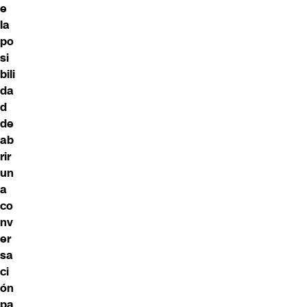
e
la
po
si
bili
da
d
de
ab
rir
un
a
co
nv
er
sa
ci
ón
pa