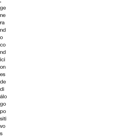
,
ge
ne
ra
nd
o
co
nd
ici
on
es
de
di
álo
go
po
siti
vo
s