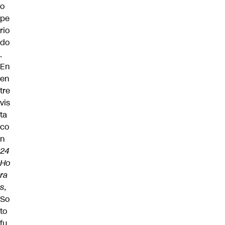
o
pe
rio
do
.
En
en
tre
vis
ta
co
n
24
Ho
ra
s
,
So
to
fu