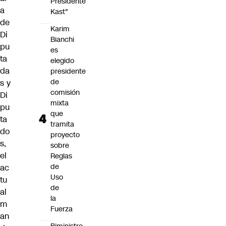
Presidente
a
Kast"
de
Karim
Di
Bianchi
pu
es
ta
elegido
da
presidente
de
s y
comisión
Di
mixta
pu
que
ta
tramita
do
proyecto
s,
sobre
el
Reglas
de
ac
Uso
tu
de
al
la
m
Fuerza
an