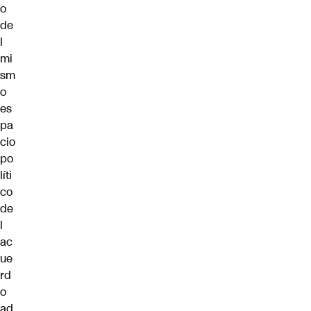
o
de
l
mi
sm
o
es
pa
cio
po
líti
co
de
l
ac
ue
rd
o
ad