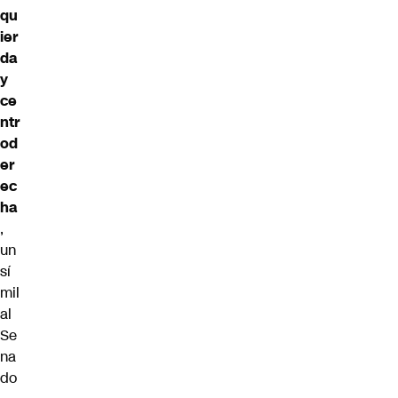
qu
ier
da
y
ce
ntr
od
er
ec
ha
,
un
sí
mil
al
Se
na
do