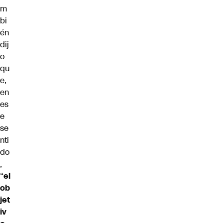
m
bi
én
dij
o
qu
e,
en
es
e
se
nti
do
,
“
el
ob
jet
iv