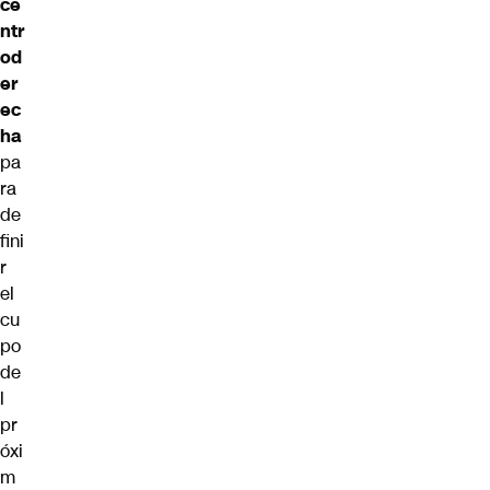
ce
ntr
od
er
ec
ha
pa
ra
de
fini
r
el
cu
po
de
l
pr
óxi
m