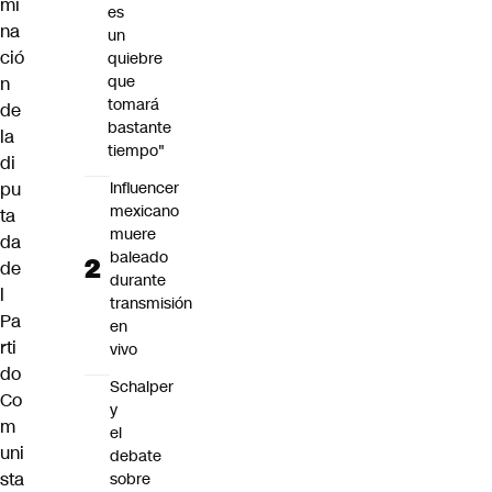
mi
es
na
un
ció
quiebre
que
n
tomará
de
bastante
la
tiempo"
di
Influencer
pu
mexicano
ta
muere
da
baleado
de
durante
l
transmisión
Pa
en
rti
vivo
do
Schalper
Co
y
m
el
uni
debate
sta
sobre