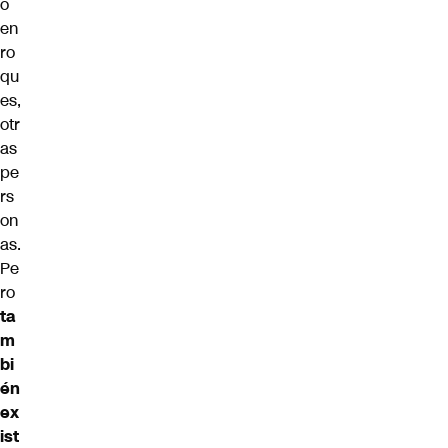
o
en
ro
qu
es,
otr
as
pe
rs
on
as.
Pe
ro
ta
m
bi
én
ex
ist