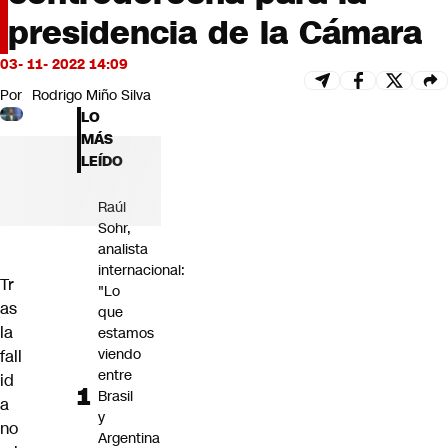
Futuro 360
presidencia de la Cámara
Opinión
03- 11- 2022 14:09
Por
Rodrigo Miño Silva
LO
MÁS
LEÍDO
Raúl
Sohr,
analista
internacional:
Tr
"Lo
as
que
la
estamos
viendo
fall
entre
id
Brasil
a
y
no
Argentina