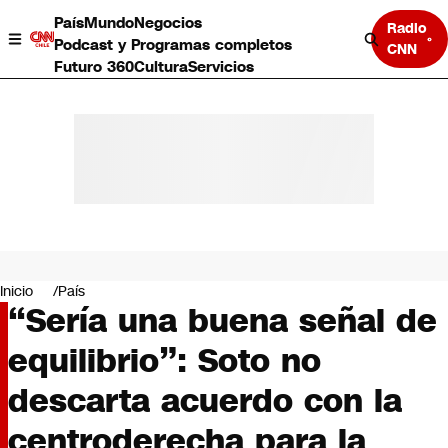
País
Mundo
Negocios
Radio
Podcast y Programas completos
CNN
Futuro 360
Cultura
Servicios
País
Mundo
Negocios
Inicio
País
“Sería una buena señal de
Deportes
Programas completos
equilibrio”: Soto no
Cultura
Servicios
descarta acuerdo con la
Bits
CNN Data
centroderecha para la
CNN tiempo