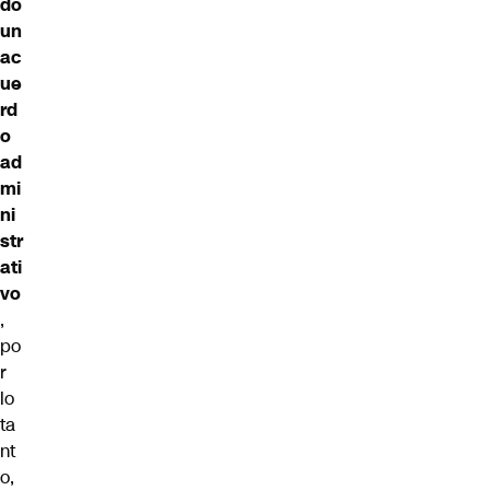
do
un
ac
ue
rd
o
ad
mi
ni
str
ati
vo
,
po
r
lo
ta
nt
o,