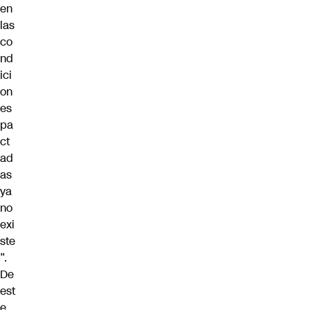
en
las
co
nd
ici
on
es
pa
ct
ad
as
ya
no
exi
ste
”.
De
est
e