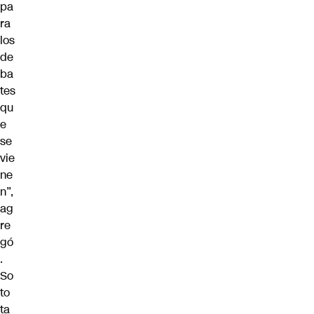
pa
ra
los
de
ba
tes
qu
e
se
vie
ne
n”,
ag
re
gó
.
So
to
ta