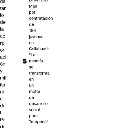
Biministro
da
Mas
tar
por
io
contratación
de
de
la
196
co
jóvenes
en
rp
Collahuasi:
or
"La
aci
minería
ón
se
y
transforma
mil
en
ita
un
motor
nt
de
e
desarrollo
de
social
l
para
Pa
Tarapacá"
rti