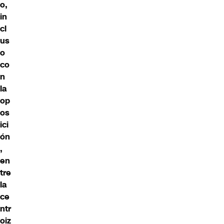
o,
in
cl
us
o
co
n
la
op
os
ici
ón
,
en
tre
la
ce
ntr
oiz