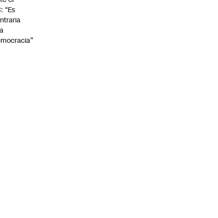
: “Es
ntraria
la
mocracia”