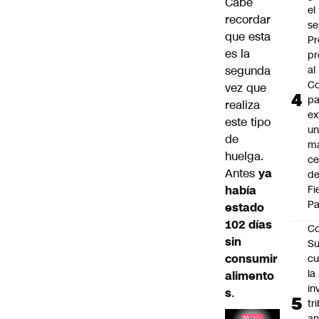
Cabe
el
recordar
se
que esta
Pr
es la
pr
segunda
al
Co
vez que
pa
realiza
ex
este tipo
un
de
má
huelga.
ce
Antes
ya
d
había
Fi
Pa
estado
102 días
Co
sin
Su
consumir
cu
la
alimento
in
s
.
tr
an