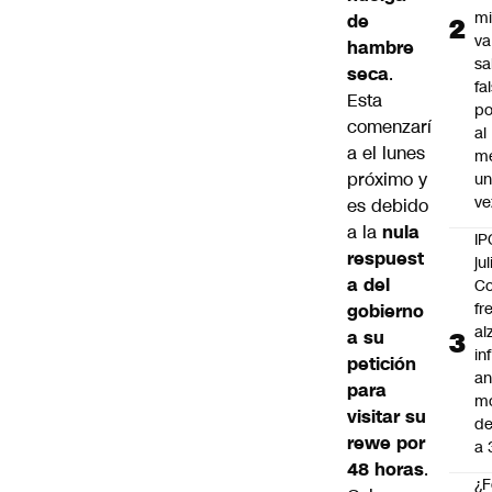
mi
de
va
hambre
sa
seca
.
fa
Esta
po
comenzarí
al
a el lunes
m
próximo y
u
ve
es debido
a la
nula
IP
respuest
jul
a del
Co
fr
gobierno
al
a su
in
petición
an
para
m
visitar su
de
rewe por
a 
48 horas
.
¿F