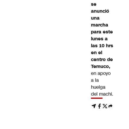
se
anunció
una
marcha
para este
lunes a
las 10 hrs
en el
centro de
Temuco,
en apoyo
a la
huelga
del machi.