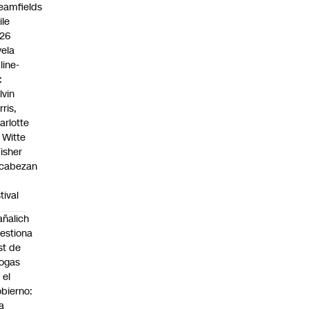
eamfields
ile
26
vela
line-
:
lvin
rris,
arlotte
 Witte
Fisher
cabezan
tival
ñalich
estiona
st de
ogas
 el
bierno:
a