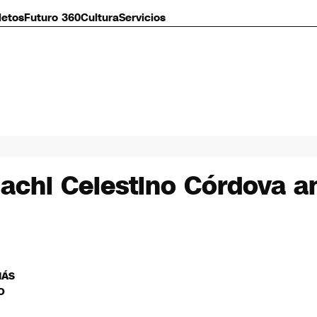
letos
Futuro 360
Cultura
Servicios
Machi Celestino Córdova 
MÁS
O