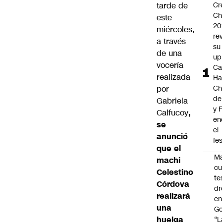
tarde de
Cr
Ch
este
20
miércoles,
re
a través
su 
de una
up
vocería
Ca
realizada
Ha
por
Ch
de
Gabriela
y 
Calfucoy
,
en
se
el
anunció
fes
que el
Ma
machi
cu
Celestino
te
Córdova
dr
realizará
en
una
Go
huelga
“L