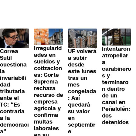
Irregularid
Intentaron
Correa
UF volverá
ades en
atropellar
Sutil
a subir
sueldos y
a
cuestiona
desde
cotizacion
carabinero
la
este lunes
es: Corte
s y
invariabili
tras un
Suprema
terminaro
dad
mes
rechaza
n dentro
tributaria
congelada
recurso de
de un
ante el
: Así
empresa
canal en
TC: “Es
quedará
agrícola y
Peñalolén:
contraria
su valor
confirma
dos
a la
en
multas
detenidos
democraci
septiembr
laborales
a”
e
en su