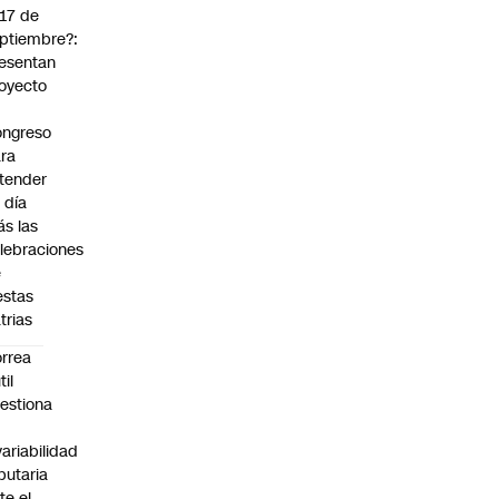
 17 de
ptiembre?:
esentan
oyecto
ngreso
ra
tender
 día
s las
lebraciones
e
estas
trias
rrea
til
estiona
variabilidad
ibutaria
te el