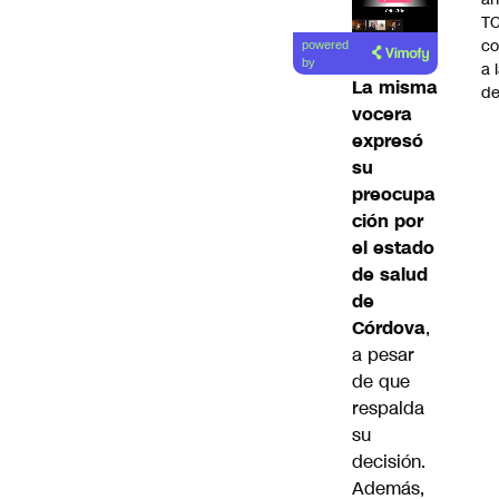
TC
Lea el
co
powered
artículo
by
a 
La misma
de
vocera
expresó
su
preocupa
ción por
el estado
de salud
de
Córdova
,
a pesar
de que
respalda
su
decisión.
Además,