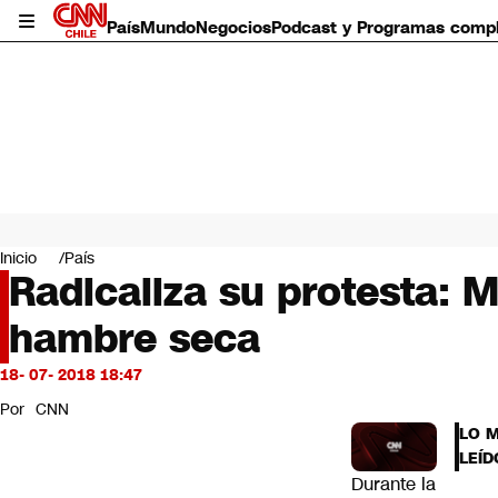
País
Mundo
Negocios
Podcast y Programas comp
País
Mundo
Inicio
País
Negocios
Radicaliza su protesta: 
Deportes
hambre seca
Programas completos
Cultura
Servicios
18- 07- 2018 18:47
Bits
Por
CNN
CNN Data
LO 
CNN tiempo
LEÍD
Futuro 360
Durante la
Opinión