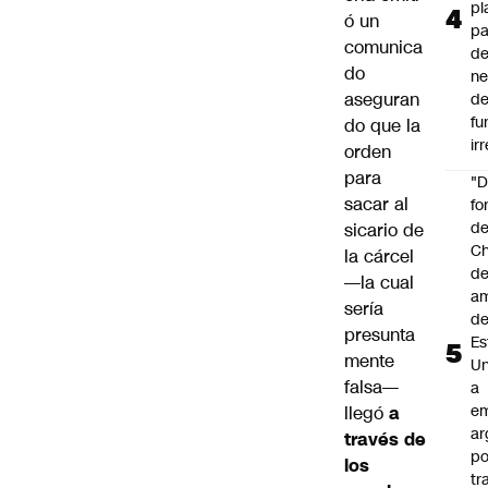
pl
ó un
pa
comunica
de
do
ne
aseguran
d
fu
do que la
ir
orden
para
"
sacar al
fo
de
sicario de
Ch
la cárcel
de
—la cual
a
sería
d
presunta
Es
mente
Un
falsa—
a
e
llegó
a
ar
través de
po
los
tr