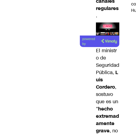
canales
c
regulares
H
.
Lea el
powered
artículo
by
El ministr
o de
Seguridad
Pública,
L
uis
Cordero
,
sostuvo
que es un
“
hecho
extremad
amente
grave
, no