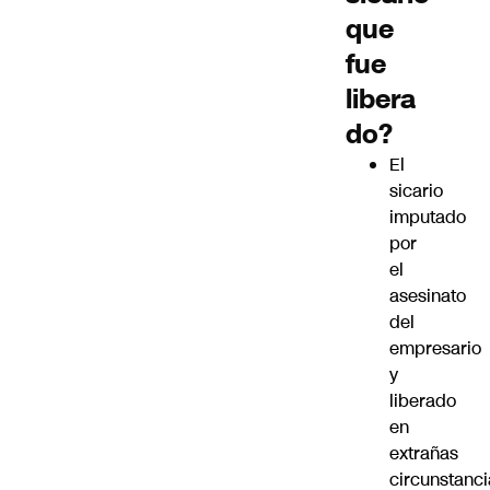
que
fue
libera
do?
El
sicario
imputado
por
el
asesinato
del
empresario
y
liberado
en
extrañas
circunstanci