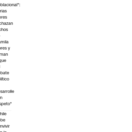
blacional":
rias
bres
chazan
chos
e
mila
ores y
aman
que
l
ebate
lítico
sarrolle
on
speto"
hile
ebe
nvivir