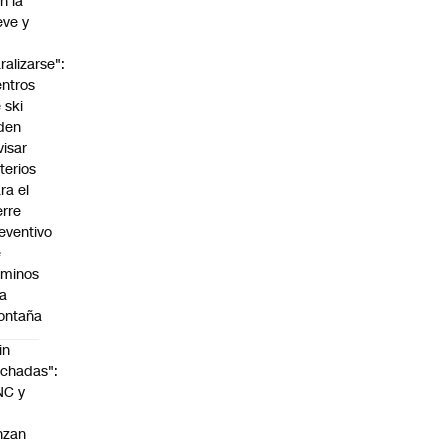
n la
eve y
o
ralizarse":
ntros
 ski
den
visar
iterios
ra el
erre
eventivo
e
aminos
la
ontaña
in
chadas":
NC y
nzan