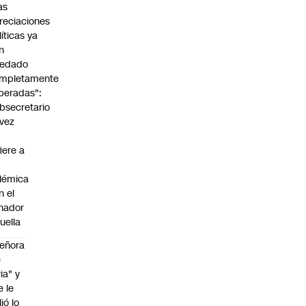
as
reciaciones
líticas ya
n
edado
mpletamente
peradas":
bsecretario
vez
fiere a
lémica
n el
nador
uella
eñora
e
ria" y
e le
lió lo