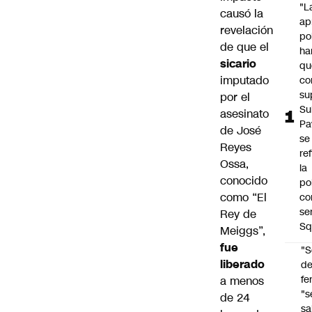
"L
causó la
ap
revelación
po
de que el
ha
sicario
qu
imputado
co
su
por el
Su
asesinato
Pa
de José
se
Reyes
re
Ossa,
la
conocido
po
como “El
co
se
Rey de
Sq
Meiggs”,
fue
"S
liberado
d
fe
a menos
"s
de 24
sa