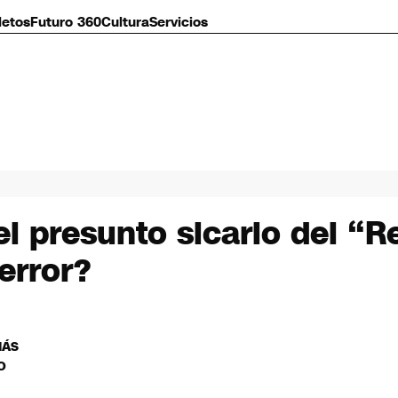
letos
Futuro 360
Cultura
Servicios
el presunto sicario del “
 error?
MÁS
O