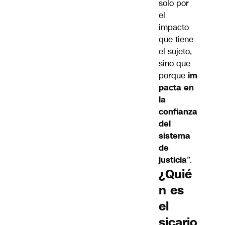
solo por
el
impacto
que tiene
el sujeto,
sino que
porque
im
pacta en
la
confianza
del
sistema
de
justicia
”.
¿Quié
n es
el
sicario