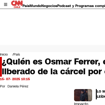
País
Mundo
Negocios
Podcast y Programas comp
País
Mundo
Inicio
País
Negocios
¿Quién es Osmar Ferrer, 
Deportes
liberado de la cárcel por
Programas completos
Cultura
Servicios
15- 07- 2025 10:15
Bits
Por
Daniela Pérez
CNN Data
LO 
CNN tiempo
LEÍD
Futuro 360
Impacto
Opinión