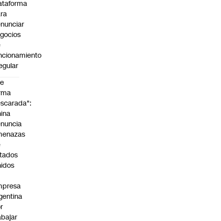
ataforma
ra
nunciar
gocios
e
ncionamiento
regular
De
rma
scarada":
ina
nuncia
menazas
e
tados
idos
mpresa
gentina
r
abajar