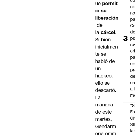
co
ue
permit
ni
ió su
n
liberación
pa
de
Ce
la
cárcel
.
de
pi
Si bien
re
inicialmen
cr
te se
pa
habló de
ci
un
pr
hackeo,
d
ello se
c
a 
descartó.
m
La
mañana
"S
de este
Fa
C
martes,
SII
Gendarm
la
ería emiti