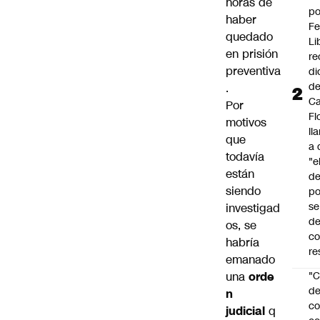
horas de
po
haber
Fe
quedado
Li
en prisión
re
preventiva
di
d
.
Ca
Por
Fl
motivos
ll
que
a 
todavía
"e
están
d
siendo
po
se
investigad
de
os, se
c
habría
re
emanado
una
orde
"C
d
n
co
judicial
q