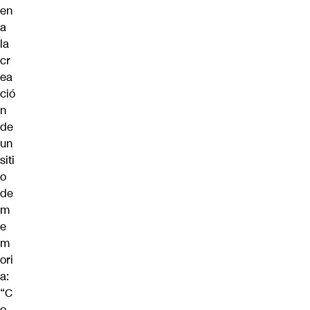
en
a
la
cr
ea
ció
n
de
un
siti
o
de
m
e
m
ori
a:
“C
o