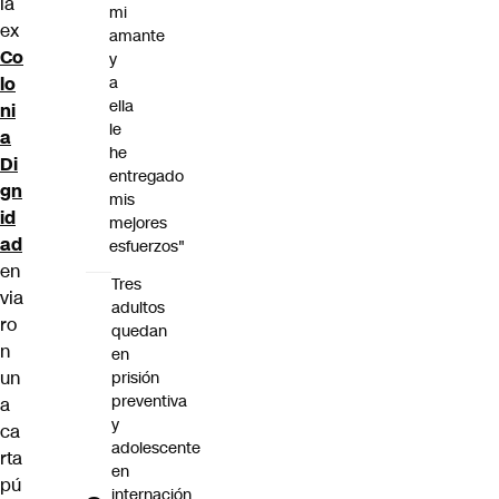
la
mi
ex
amante
Co
y
lo
a
ella
ni
le
a
he
Di
entregado
gn
mis
id
mejores
ad
esfuerzos"
en
Tres
via
adultos
ro
quedan
n
en
un
prisión
preventiva
a
y
ca
adolescente
rta
en
pú
internación