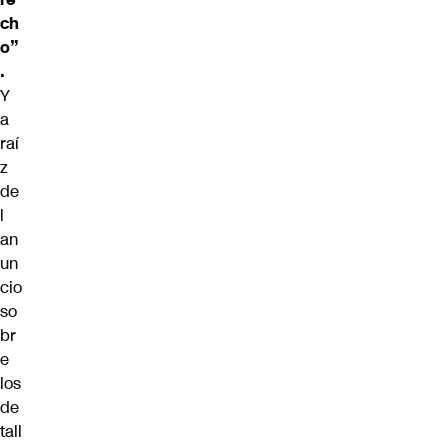
ch
o”
.
Y
a
raí
z
de
l
an
un
cio
so
br
e
los
de
tall