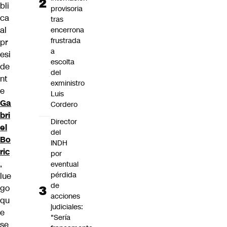
bli
provisoria
ca
tras
al
encerrona
frustrada
pr
a
esi
escolta
de
del
nt
exministro
e
Luis
Ga
Cordero
bri
Director
el
del
Bo
INDH
ric
por
,
eventual
pérdida
lue
de
go
acciones
qu
judiciales:
e
"Sería
se