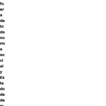
fu
er
a
de
to
da
no
rm
a
so
ci
al
y
Es
ta
do
de
de
re