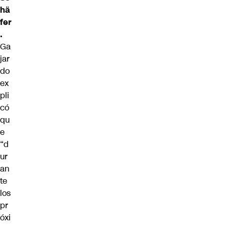
hä
fer
.
Ga
jar
do
ex
pli
có
qu
e
“d
ur
an
te
los
pr
óxi