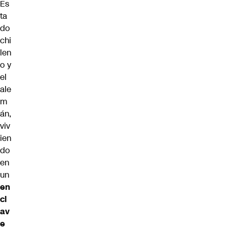
Es
ta
do
chi
len
o y
el
ale
m
án,
viv
ien
do
en
un
en
cl
av
e