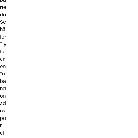
rte
de
Sc
hä
fer
” y
fu
er
on
“a
ba
nd
on
ad
os
po
r
el