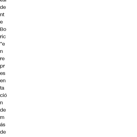
de
nt
e
Bo
ric
“e
n
re
pr
es
en
ta
ció
n
de
m
ás
de