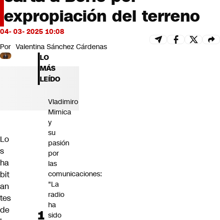
Futuro 360
expropiación del terreno
Opinión
04- 03- 2025 10:08
Por
Valentina Sánchez Cárdenas
LO
MÁS
LEÍDO
Vladimiro
Mimica
y
su
Lo
pasión
s
por
ha
las
bit
comunicaciones:
"La
an
radio
tes
ha
de
sido