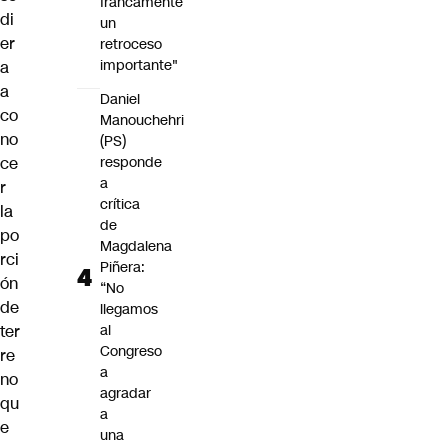
francamente
di
un
er
retroceso
importante"
a
a
Daniel
co
Manouchehri
no
(PS)
ce
responde
a
r
crítica
la
de
po
Magdalena
rci
Piñera:
ón
“No
de
llegamos
ter
al
Congreso
re
a
no
agradar
qu
a
e
una