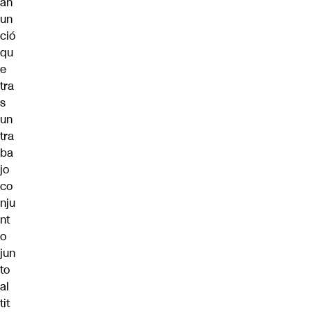
an
un
ció
qu
e
tra
s
un
tra
ba
jo
co
nju
nt
o
jun
to
al
tit