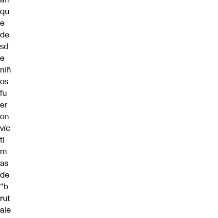
qu
e
de
sd
e
niñ
os
fu
er
on
víc
ti
m
as
de
“b
rut
ale