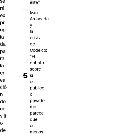
se
élite”
rá
Iván
ex
Arriagada
pr
y
op
la
ia
crisis
da
de
Codelco:
pa
"El
ra
debate
la
sobre
cr
si
ea
es
ció
público
n
o
privado
de
me
un
parece
siti
que
o
es
de
menos