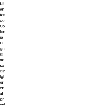
bit
an
tes
de
Co
lon
ia
Di
gn
id
ad
se
dir
igi
er
on
al
pr
esi