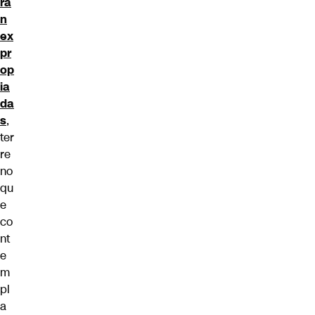
rá
n
ex
pr
op
ia
da
s
,
ter
re
no
qu
e
co
nt
e
m
pl
a