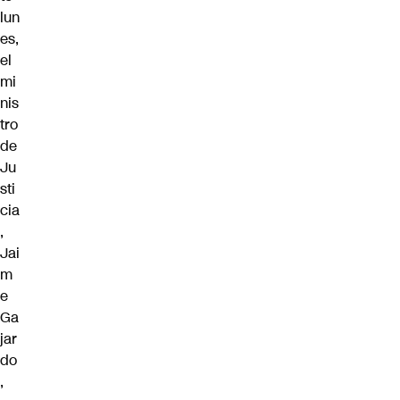
lun
es,
el
mi
nis
tro
de
Ju
sti
cia
,
Jai
m
e
Ga
jar
do
,