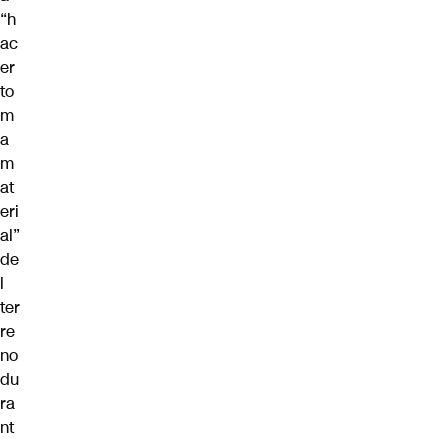
“h
ac
er
to
m
a
m
at
eri
al”
de
l
ter
re
no
du
ra
nt