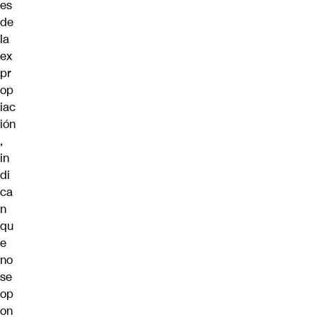
es
de
la
ex
pr
op
iac
ión
,
in
di
ca
n
qu
e
no
se
op
on