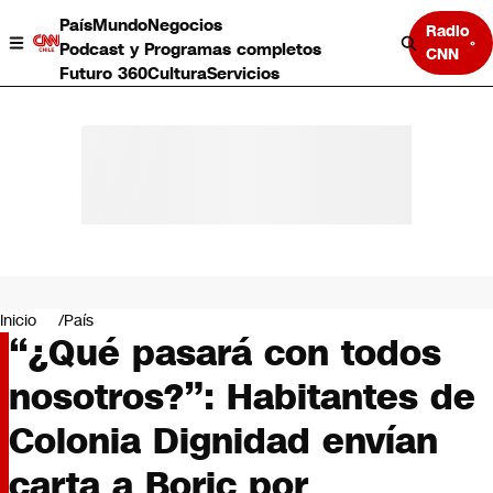
País
Mundo
Negocios
Radio
Podcast y Programas completos
CNN
Futuro 360
Cultura
Servicios
País
Mundo
Negocios
Inicio
País
“¿Qué pasará con todos
Deportes
Programas completos
nosotros?”: Habitantes de
Cultura
Servicios
Colonia Dignidad envían
Bits
CNN Data
carta a Boric por
CNN tiempo