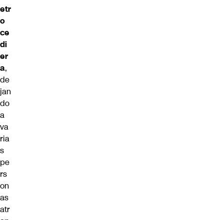
etr
o
ce
di
er
a
,
de
jan
do
a
va
ria
s
pe
rs
on
as
atr