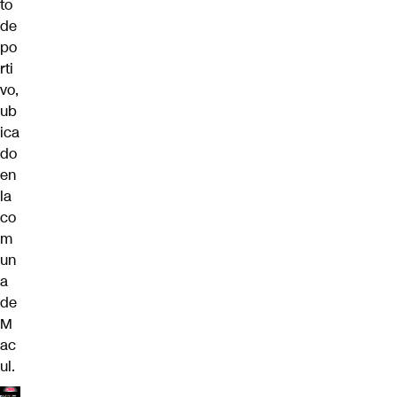
to
de
po
rti
vo,
ub
ica
do
en
la
co
m
un
a
de
M
ac
ul.