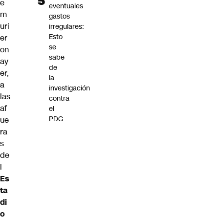
e
eventuales
m
gastos
uri
irregulares:
Esto
er
se
on
sabe
ay
de
er,
la
a
investigación
las
contra
af
el
PDG
ue
ra
s
de
l
Es
ta
di
o