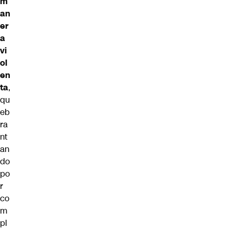
m
an
er
a
vi
ol
en
ta
,
qu
eb
ra
nt
an
do
po
r
co
m
pl