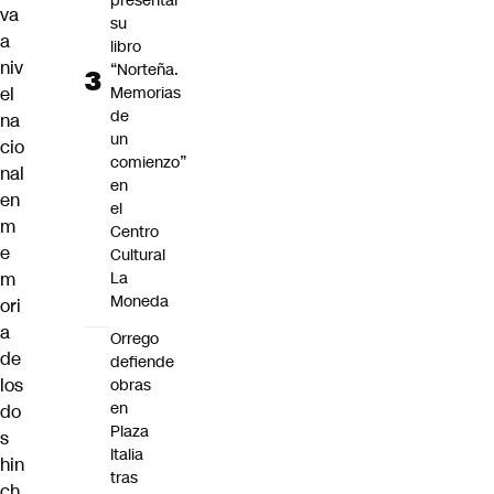
presentar
va
su
a
libro
niv
“Norteña.
Memorias
el
de
na
un
cio
comienzo”
nal
en
en
el
m
Centro
e
Cultural
La
m
Moneda
ori
a
Orrego
de
defiende
los
obras
en
do
Plaza
s
Italia
hin
tras
ch