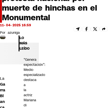
Futuro 360
muerte de hinchas en el
Opinión
Monumental
11- 04- 2025 16:59
Por
azuniga
LO
MÁS
LEÍDO
“Genera
expectación”:
Medio
especializado
La
destaca
Ga
a
rra
la
actriz
Bl
Mariana
an
di
ca