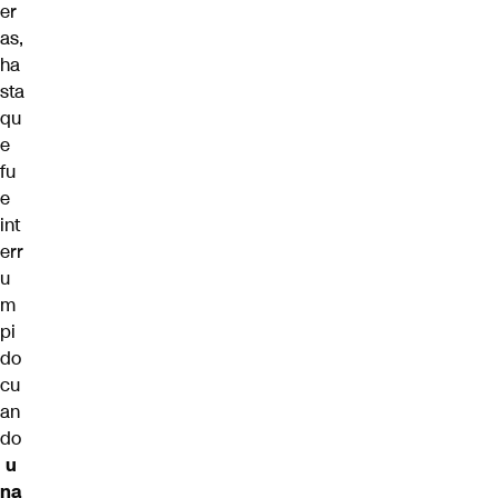
er
as,
ha
sta
qu
e
fu
e
int
err
u
m
pi
do
cu
an
do
u
na