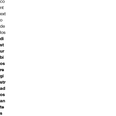
co
nt
ext
o
de
los
di
st
ur
bi
os
re
gi
str
ad
os
an
te
s