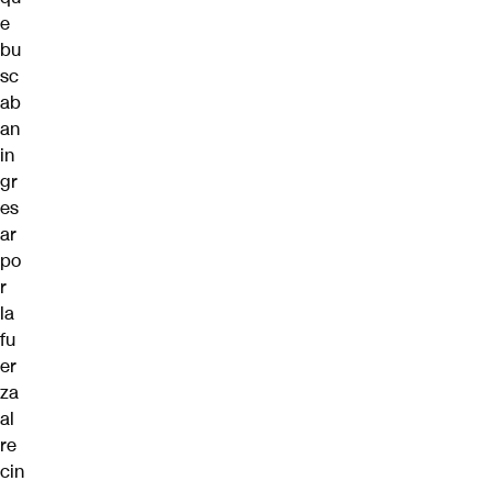
e
bu
sc
ab
an
in
gr
es
ar
po
r
la
fu
er
za
al
re
cin