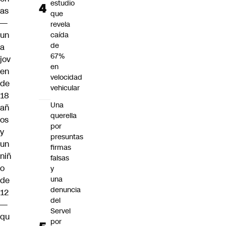
estudio
as
que
—
revela
un
caída
de
a
67%
jov
en
en
velocidad
de
vehicular
18
Una
añ
querella
os
por
y
presuntas
un
firmas
niñ
falsas
o
y
una
de
denuncia
12
del
—
Servel
qu
por