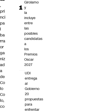
Girolamo
,
y
pri
la
nci
incluye
pa
entre
las
l
posibles
ba
candidatas
rra
a
or
los
ga
Premios
niz
Oscar
ad
2027
a
UDI
de
entrega
Co
al
lo
Gobierno
20
Co
propuestas
lo,
para
co
enfrentar