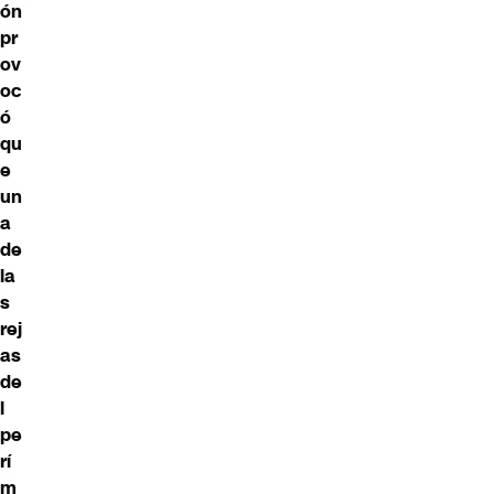
ón
pr
ov
oc
ó
qu
e
un
a
de
la
s
rej
as
de
l
pe
rí
m