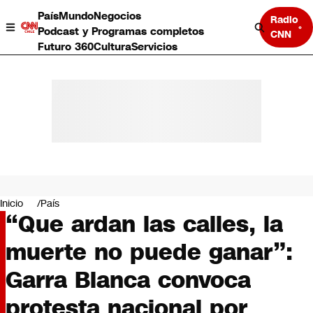
País
Mundo
Negocios
Radio
Podcast y Programas completos
CNN
Futuro 360
Cultura
Servicios
País
Mundo
Negocios
Inicio
País
“Que ardan las calles, la
Deportes
Programas completos
muerte no puede ganar”:
Cultura
Servicios
Garra Blanca convoca
Bits
CNN Data
protesta nacional por
CNN tiempo