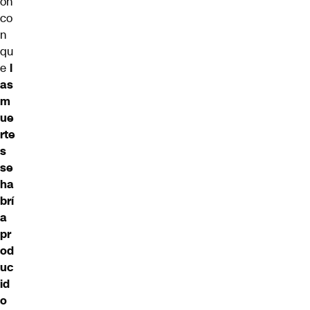
ón
co
n
qu
e
l
as
m
ue
rte
s
se
ha
brí
a
pr
od
uc
id
o