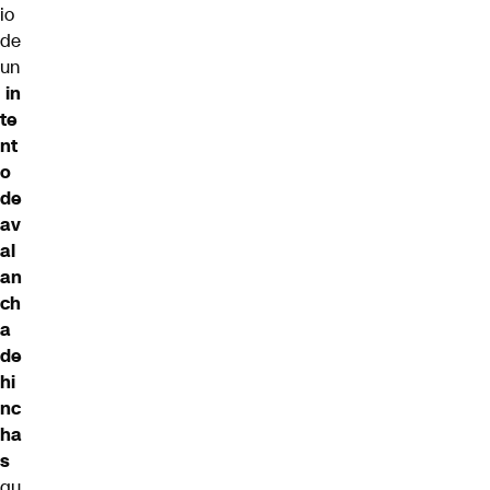
io
de
un
in
te
nt
o
de
av
al
an
ch
a
de
hi
nc
ha
s
qu