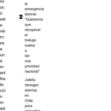
nv
la
oc
emergencia
ó
laboral:
est
“Queremos
que
e
recuperar
vie
el
rn
trabajo
es
vuelva
a
a
un
ser
a
una
prioridad
m
nacional”
ani
fes
Julieta
ta
Venegas
aterriza
ció
en
n
Chile
m
para
asi