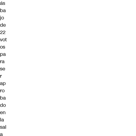
ás
ba
jo
de
22
vot
os
pa
ra
se
r
ap
ro
ba
do
en
la
sal
a