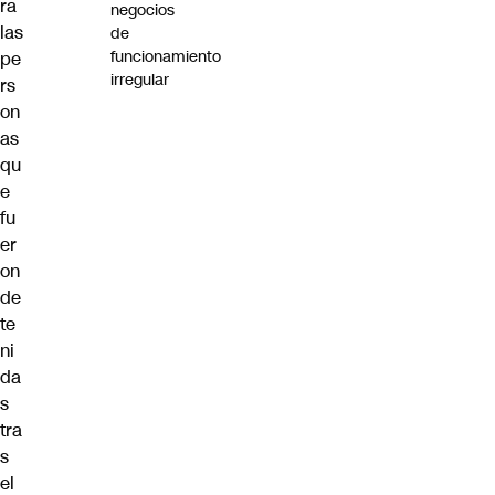
ra
negocios
las
de
funcionamiento
pe
irregular
rs
on
as
qu
e
fu
er
on
de
te
ni
da
s
tra
s
el