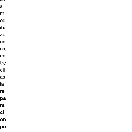
s
m
od
ific
aci
on
es,
en
tre
ell
as
la
re
pa
ra
ci
ón
po