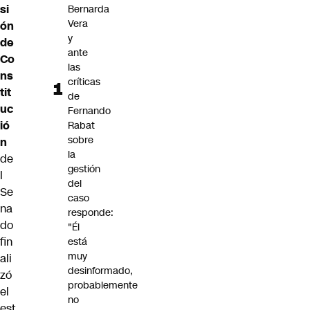
si
Bernarda
Vera
ón
y
de
ante
Co
las
ns
críticas
tit
de
uc
Fernando
ió
Rabat
sobre
n
la
de
gestión
l
del
Se
caso
na
responde:
do
"Él
fin
está
muy
ali
desinformado,
zó
probablemente
el
no
est