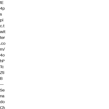
tE
4p
s
pi
c.t
wit
ter
.co
m/
4o
hP
Tc
Zti
B
—
Se
na
do
Ch