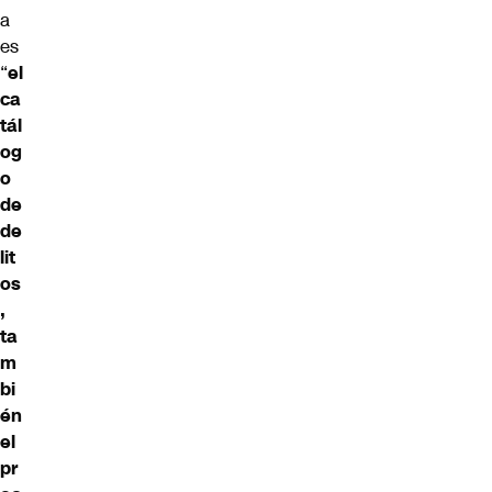
a
es
“
el
ca
tál
og
o
de
de
lit
os
,
ta
m
bi
én
el
pr