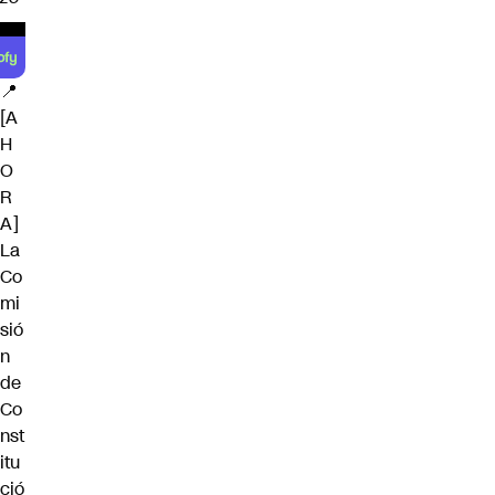
📍
[A
H
O
R
A]
La
Co
mi
sió
n
de
Co
nst
itu
ció