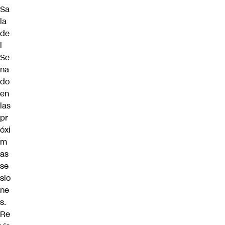
Sa
la
de
l
Se
na
do
en
las
pr
óxi
m
as
se
sio
ne
s.
Re