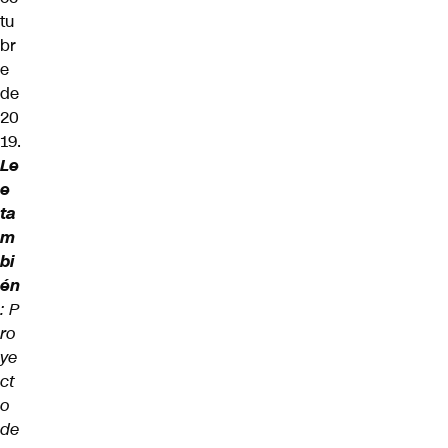
tu
br
e
de
20
19.
Le
e
ta
m
bi
én
:
P
ro
ye
ct
o
de