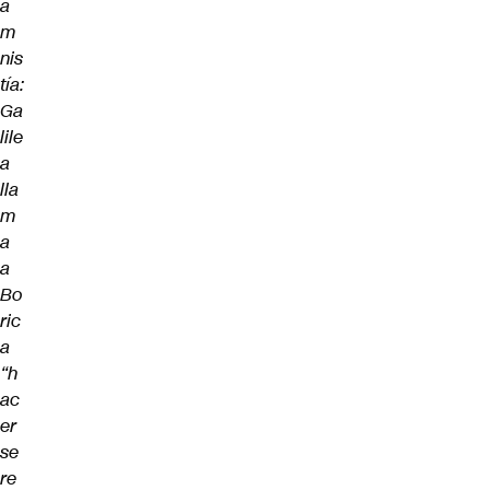
a
m
nis
tía:
Ga
lile
a
lla
m
a
a
Bo
ric
a
“h
ac
er
se
re