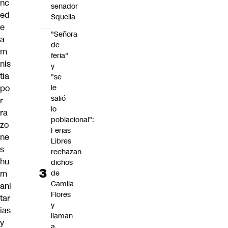
nc
senador
ed
Squella
e
"Señora
a
de
m
feria"
nis
y
tía
"se
le
po
salió
r
lo
ra
poblacional":
zo
Ferias
ne
Libres
s
rechazan
hu
dichos
de
m
Camila
ani
Flores
tar
y
ias
llaman
y
a