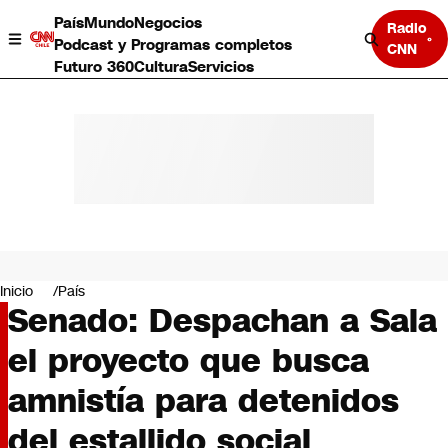
País
Mundo
Negocios
Radio
Podcast y Programas completos
CNN
Futuro 360
Cultura
Servicios
País
Mundo
Negocios
Inicio
País
Senado: Despachan a Sala
Deportes
Programas completos
el proyecto que busca
Cultura
Servicios
amnistía para detenidos
Bits
CNN Data
del estallido social
CNN tiempo