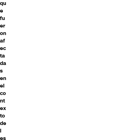
qu
e
fu
er
on
af
ec
ta
da
s
en
el
co
nt
ex
to
de
l
es