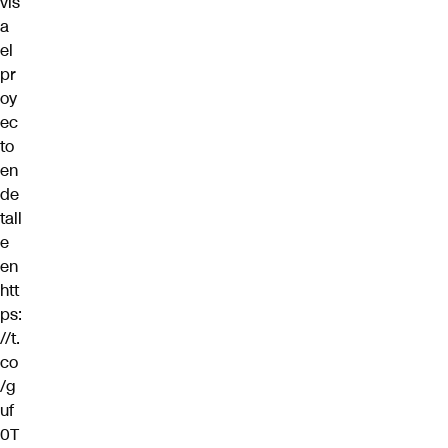
vis
a
el
pr
oy
ec
to
en
de
tall
e
en
htt
ps:
//t.
co
/g
uf
0T