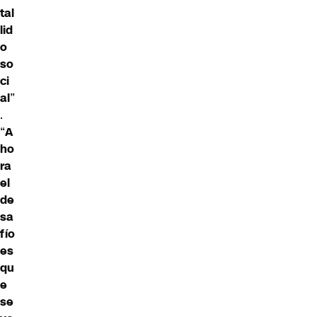
tal
lid
o
so
ci
al
”
.
“
A
ho
ra
el
de
sa
fío
es
qu
e
se