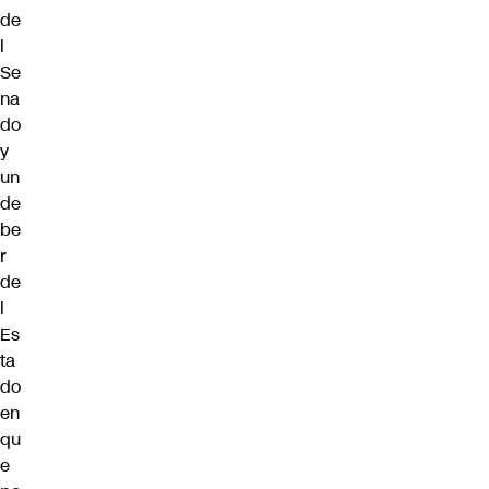
de
l
Se
na
do
y
un
de
be
r
de
l
Es
ta
do
en
qu
e