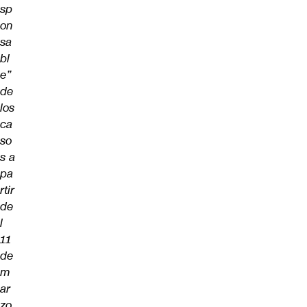
sp
on
sa
bl
e”
de
los
ca
so
s a
pa
rtir
de
l
11
de
m
ar
zo