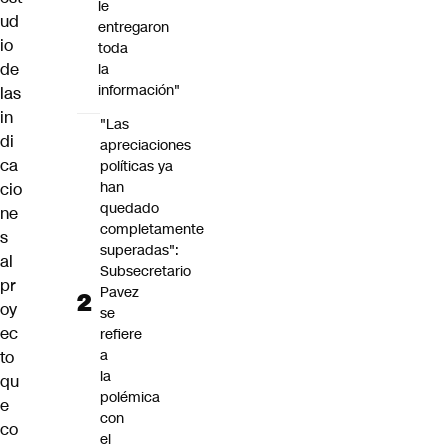
le
ud
entregaron
io
toda
de
la
información"
las
in
"Las
di
apreciaciones
ca
políticas ya
han
cio
quedado
ne
completamente
s
superadas":
al
Subsecretario
pr
Pavez
oy
se
ec
refiere
a
to
la
qu
polémica
e
con
co
el