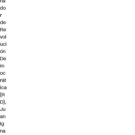
na
do
r
de
Re
vol
uci
ón
De
m
oc
rát
ica
(R
D),
Ju
an
Ig
na