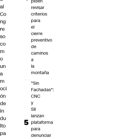
piden
al
revisar
Co
criterios
para
ng
el
re
cierre
so
preventivo
co
de
m
caminos
o
a
un
la
montaña
a
m
"Sin
oci
Fachadas":
ón
CNC
y
de
SII
in
lanzan
du
plataforma
lto
para
pa
denunciar