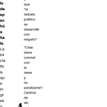
lo
que
de
"el
debate
sp
político
ac
se
hó
desarrolle
a
con
Sa
respeto"
la
.
"Chile
La
debe
ini
convivir
cia
con
tiv
la
a,
nieve
qu
y
no
e
paralizarse":
in
Centros
gr
de
es
ski
ó