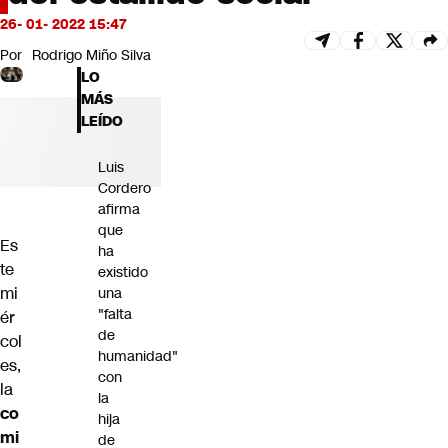
Futuro 360
26- 01- 2022 15:47
Opinión
Por
Rodrigo Miño Silva
LO
MÁS
LEÍDO
Luis
Cordero
afirma
que
Es
ha
te
existido
mi
una
"falta
ér
de
col
humanidad"
es,
con
la
la
co
hija
mi
de