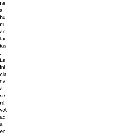
ne
s
hu
m
ani
tar
ias
.
La
ini
cia
tiv
a
se
rá
vot
ad
a
en