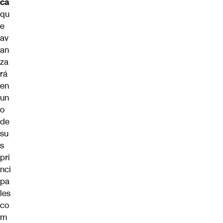
ca
qu
e
av
an
za
rá
en
un
o
de
su
s
pri
nci
pa
les
co
m