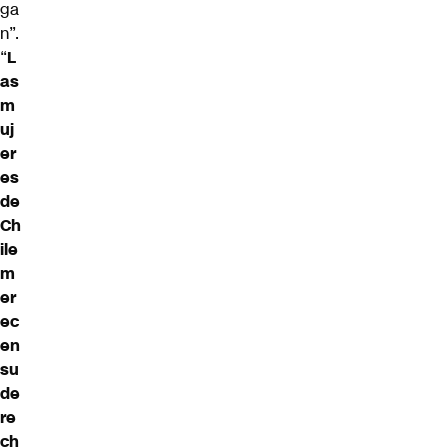
ga
n”.
“
L
as
m
uj
er
es
de
Ch
ile
m
er
ec
en
su
de
re
ch