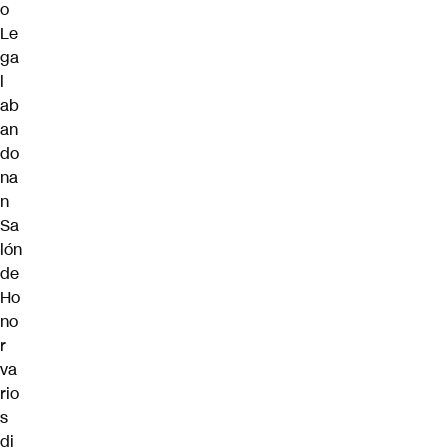
o
Le
ga
l
ab
an
do
na
n
Sa
lón
de
Ho
no
r
va
rio
s
di