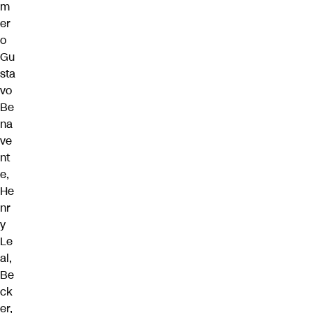
m
er
o
Gu
sta
vo
Be
na
ve
nt
e,
He
nr
y
Le
al,
Be
ck
er,