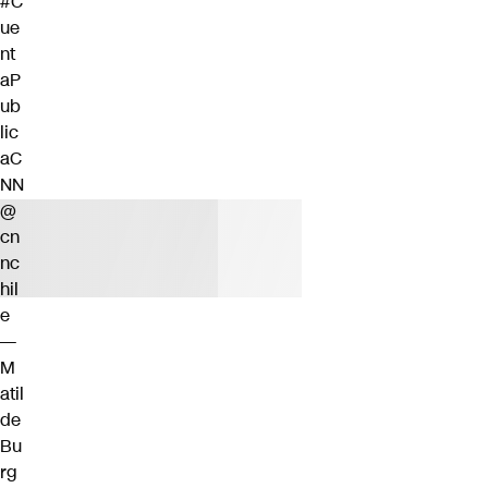
#C
ue
nt
aP
ub
lic
aC
NN
@
cn
nc
hil
e
—
M
atil
de
Bu
rg