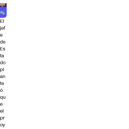
El
jef
e
de
Es
ta
do
pl
an
te
ó
qu
e
el
pr
oy