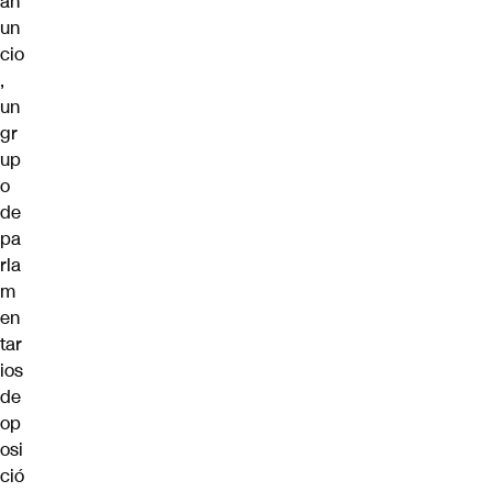
an
un
cio
,
un
gr
up
o
de
pa
rla
m
en
tar
ios
de
op
osi
ció