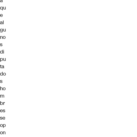
a
qu
e
al
gu
no
s
di
pu
ta
do
s
ho
m
br
es
se
op
on