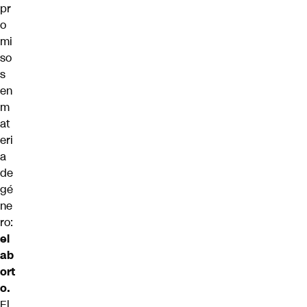
pr
o
mi
so
s
en
m
at
eri
a
de
gé
ne
ro:
el
ab
ort
o.
El