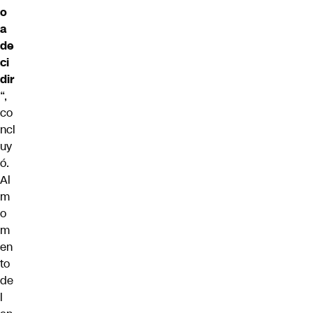
o
a
de
ci
dir
“,
co
ncl
uy
ó.
Al
m
o
m
en
to
de
l