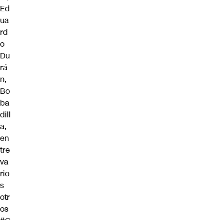
Ed
ua
rd
o
Du
rá
n,
Bo
ba
dill
a,
en
tre
va
rio
s
otr
os