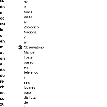
te
de
de
la
m
Niñez:
Visita
oc
al
rát
Zoológico
ic
Nacional
o
y
en
al
m
Observatorio
at
Manuel
Foster,
eri
paseo
a
en
de
teleférico
de
y
re
seis
ch
lugares
os
para
disfrutar
se
de
xu