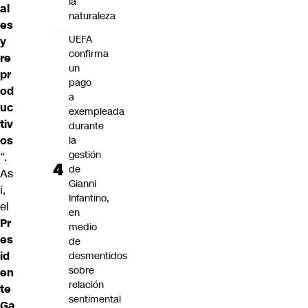
la
al
naturaleza
es
UEFA
y
confirma
re
un
pr
pago
od
a
uc
exempleada
tiv
durante
os
la
gestión
“.
de
As
Gianni
í,
Infantino,
el
en
Pr
medio
es
de
id
desmentidos
sobre
en
relación
te
sentimental
Ga