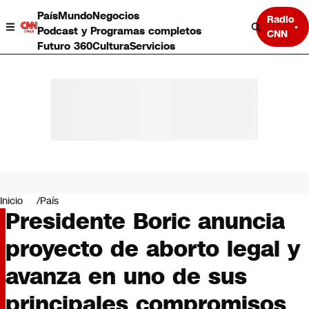
País
Mundo
Negocios
Radio
Podcast y Programas completos
CNN
Futuro 360
Cultura
Servicios
País
Mundo
Negocios
Inicio
País
Presidente Boric anuncia
Deportes
Programas completos
proyecto de aborto legal y
Cultura
Servicios
avanza en uno de sus
Bits
CNN Data
principales compromisos
CNN tiempo