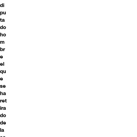
di
pu
ta
do
ho
m
br
e
el
qu
e
se
ha
ret
ira
do
de
la