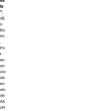
sa
la
”
,
dij
o
Bo
ric
.
Po
r
an
un
cio
de
en
vío
de
Ab
ort