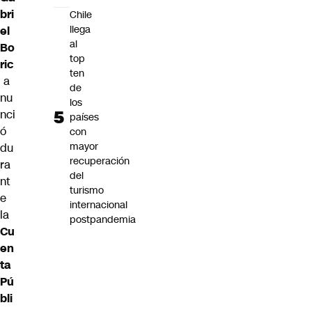
bri
Chile
llega
el
al
Bo
top
ric
ten
a
de
nu
los
nci
países
ó
con
mayor
du
recuperación
ra
del
nt
turismo
e
internacional
la
postpandemia
Cu
en
ta
Pú
bli