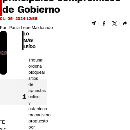
Futuro 360
de Gobierno
Opinión
01- 06- 2024 12:56
Por
Paula Lepe Maldonado
LO
MÁS
LEÍDO
Tribunal
ordena
bloquear
sitios
de
apuestas
online
y
establece
mecanismo
propuesto
“E
por
sto