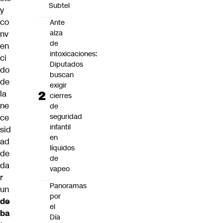
Subtel
y
co
Ante
alza
nv
de
en
intoxicaciones:
ci
Diputados
do
buscan
de
exigir
la
cierres
ne
de
seguridad
ce
infantil
sid
en
ad
líquidos
de
de
da
vapeo
r
Panoramas
un
por
de
el
ba
Día