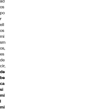
ad
os
po
r
ell
os
mi
sm
os,
es
de
cir,
de
be
ca
si
mi
l
mi