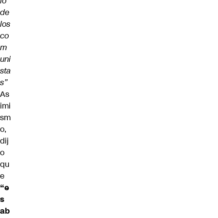
io
de
los
co
m
uni
sta
s”
As
imi
sm
o,
dij
o
qu
e
“e
s
ab