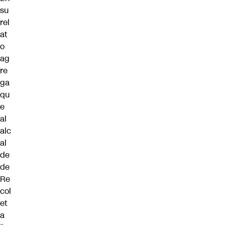
su
rel
at
o
ag
re
ga
qu
e
al
alc
al
de
de
Re
col
et
a