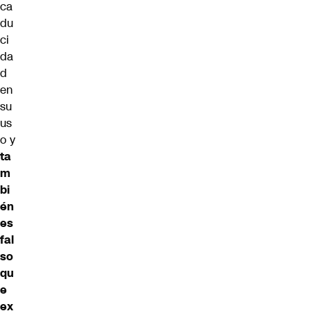
ca
du
ci
da
d
en
su
us
o y
ta
m
bi
én
es
fal
so
qu
e
ex