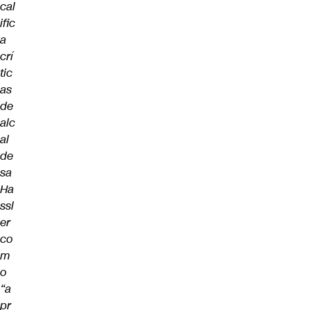
cal
ific
a
crí
tic
as
de
alc
al
de
sa
Ha
ssl
er
co
m
o
“a
pr