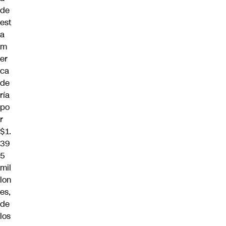
de
est
a
m
er
ca
de
ría
po
r
$1.
39
5
mil
lon
es,
de
los