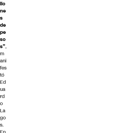
llo
ne
s
de
pe
so
s”
,
m
ani
fes
tó
Ed
ua
rd
o
La
go
s.
En