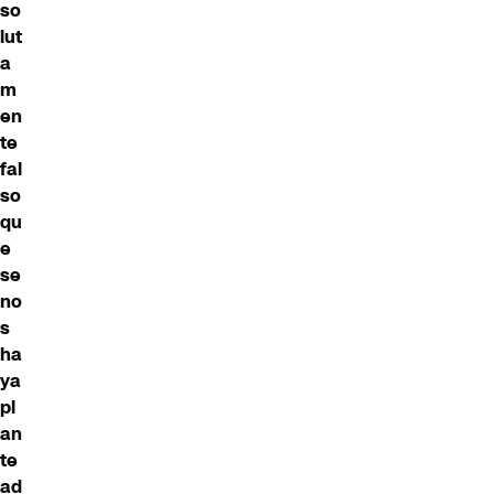
so
lut
a
m
en
te
fal
so
qu
e
se
no
s
ha
ya
pl
an
te
ad