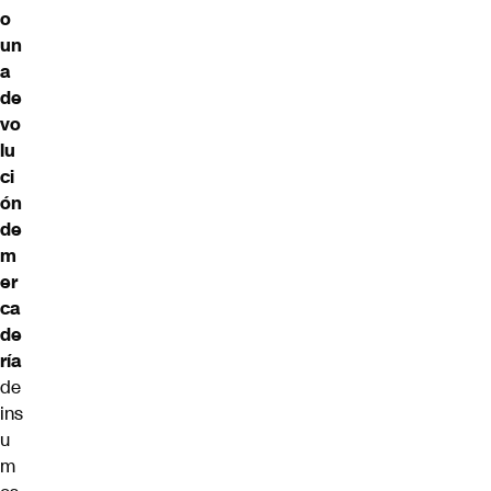
o
un
a
de
vo
lu
ci
ón
de
m
er
ca
de
ría
de
ins
u
m