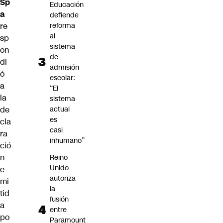
Sp
Educación
a
defiende
re
reforma
al
sp
sistema
on
de
di
admisión
ó
escolar:
a
“El
la
sistema
de
actual
es
cla
casi
ra
inhumano”
ció
n
Reino
Unido
e
autoriza
mi
la
tid
fusión
a
entre
po
Paramount