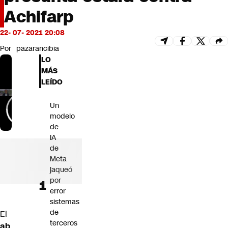
Futuro 360
Achifarp
Opinión
22- 07- 2021 20:08
Por
pazarancibia
LO
MÁS
LEÍDO
Un
modelo
de
IA
de
Meta
jaqueó
por
error
sistemas
de
El
terceros
ab