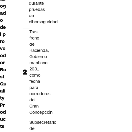
durante
og
pruebas
ad
de
o
ciberseguridad
de
Tras
l p
freno
ro
de
ve
Hacienda,
ed
Gobierno
or
mantiene
2031
Be
como
st
fecha
Qu
para
ali
corredores
ty
del
Pr
Gran
od
Concepción
uc
Subsecretario
ts
de