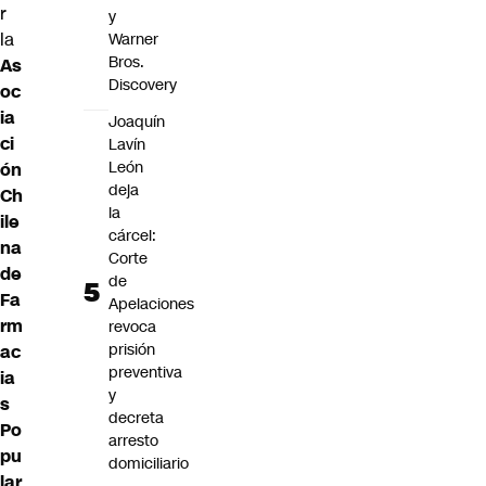
r
y
la
Warner
Bros.
As
Discovery
oc
ia
Joaquín
ci
Lavín
León
ón
deja
Ch
la
ile
cárcel:
na
Corte
de
de
Fa
Apelaciones
rm
revoca
prisión
ac
preventiva
ia
y
s
decreta
Po
arresto
pu
domiciliario
lar