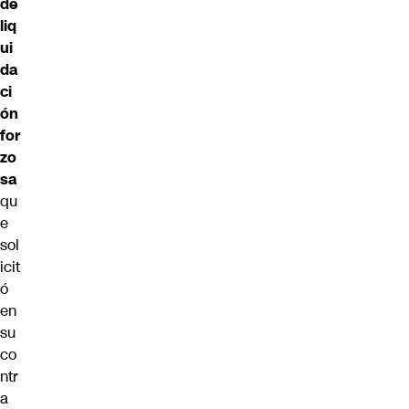
de
liq
ui
da
ci
ón
for
zo
sa
qu
e
sol
icit
ó
en
su
co
ntr
a