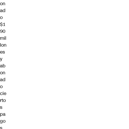
on
ad
o
$1
90
mil
lon
es
y
ab
on
ad
o
cie
rto
s
pa
go
s