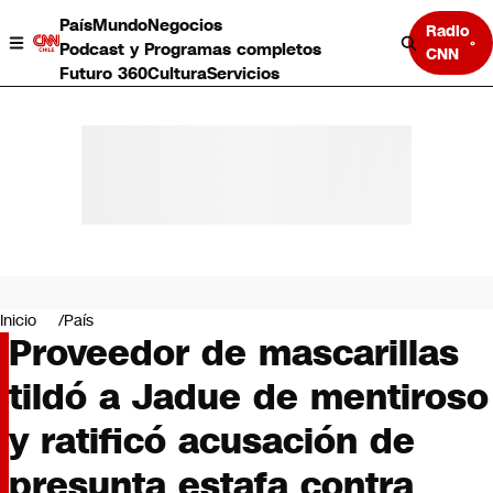
País
Mundo
Negocios
Radio
Podcast y Programas completos
CNN
Futuro 360
Cultura
Servicios
País
Mundo
Negocios
Inicio
País
Proveedor de mascarillas
Deportes
Programas completos
tildó a Jadue de mentiroso
Cultura
Servicios
y ratificó acusación de
Bits
CNN Data
presunta estafa contra
CNN tiempo