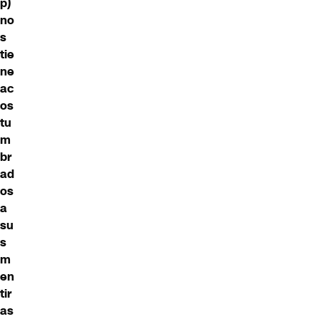
p)
no
s
tie
ne
ac
os
tu
m
br
ad
os
a
su
s
m
en
tir
as