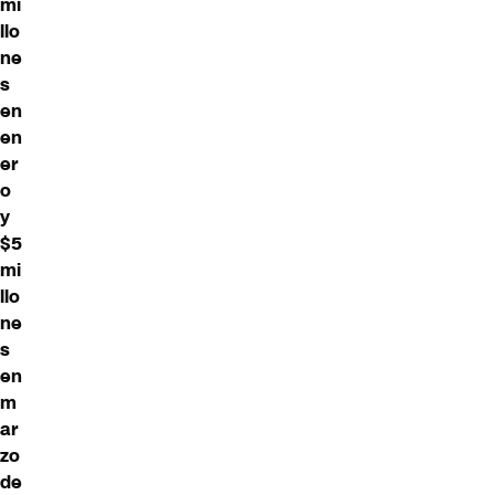
mi
llo
ne
s
en
en
er
o
y
$5
mi
llo
ne
s
en
m
ar
zo
de