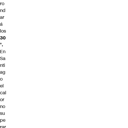
ro
nd
ar
á
los
30
°.
En
Sa
nti
ag
o
el
cal
or
no
su
pe
rar