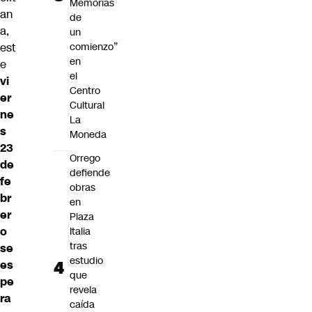
Memorias
an
de
a,
un
est
comienzo”
en
e
el
vi
Centro
er
Cultural
ne
La
s
Moneda
23
Orrego
de
defiende
fe
obras
br
en
er
Plaza
o
Italia
tras
se
estudio
es
que
pe
revela
ra
caída