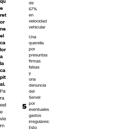
qu
de
e
67%
ret
en
velocidad
or
vehicular
ne
el
Una
ca
querella
por
lor
presuntas
a
firmas
la
falsas
ca
y
pit
una
al.
denuncia
Pa
del
Servel
ra
por
est
eventuales
e
gastos
vie
irregulares:
rn
Esto