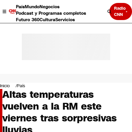
País
Mundo
Negocios
Radio
Podcast y Programas completos
CNN
Futuro 360
Cultura
Servicios
País
Mundo
Negocios
Inicio
País
Altas temperaturas
Deportes
Programas completos
vuelven a la RM este
Cultura
Servicios
viernes tras sorpresivas
Bits
CNN Data
lluvias
CNN tiempo