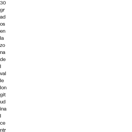
30
gr
ad
os
en
la
zo
na
de
l
val
le
lon
git
ud
ina
l
ce
ntr