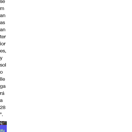
se
m
an
as
an
ter
ior
es,
y
sol
o
lle
ga
rá
a
28
°.