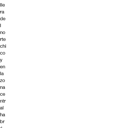
lle
ra
de
l
no
rte
chi
co
y
en
la
zo
na
ce
ntr
al
ha
br