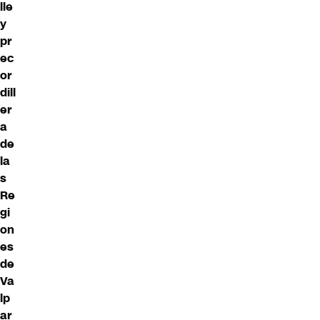
lle
y
pr
ec
or
dill
er
a
de
la
s
Re
gi
on
es
de
Va
lp
ar