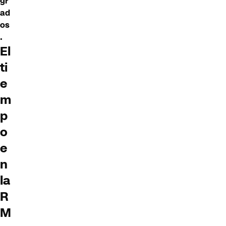
gr
ad
os
.
El
ti
e
m
p
o
e
n
la
R
M