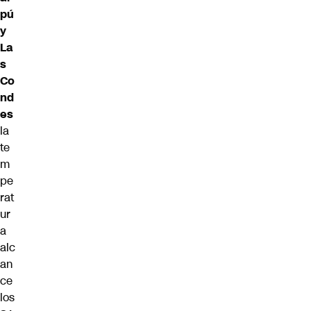
pú
y
La
s
Co
nd
es
la
te
m
pe
rat
ur
a
alc
an
ce
los