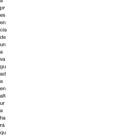
á
pr
es
en
cia
de
un
a
va
gu
ad
a
en
alt
ur
a
ha
rá
qu