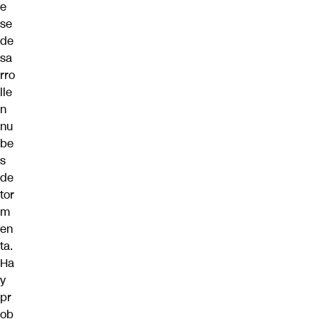
e
se
de
sa
rro
lle
n
nu
be
s
de
tor
m
en
ta.
Ha
y
pr
ob