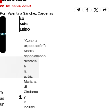
Futuro 360
22- 02- 2024 22:59
Opinión
Por
Valentina Sánchez Cárdenas
LO
MÁS
LEÍDO
“Genera
expectación”:
Medio
especializado
destaca
a
la
actriz
Mariana
di
Girolamo
Tr
y
as
la
un
incluye