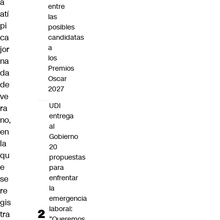
a
entre
atí
las
pi
posibles
ca
candidatas
a
jor
los
na
Premios
da
Oscar
de
2027
ve
UDI
ra
entrega
no,
al
en
Gobierno
la
20
qu
propuestas
e
para
enfrentar
se
la
re
emergencia
gis
laboral:
tra
“Queremos