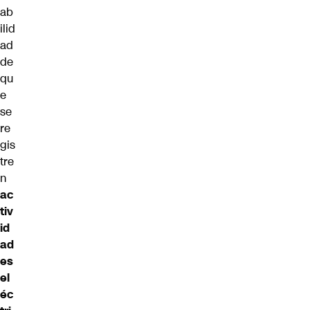
ab
ilid
ad
de
qu
e
se
re
gis
tre
n
ac
tiv
id
ad
es
el
éc