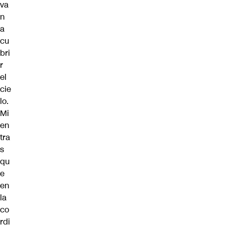
va
n
a
cu
bri
r
el
cie
lo.
Mi
en
tra
s
qu
e
en
la
co
rdi