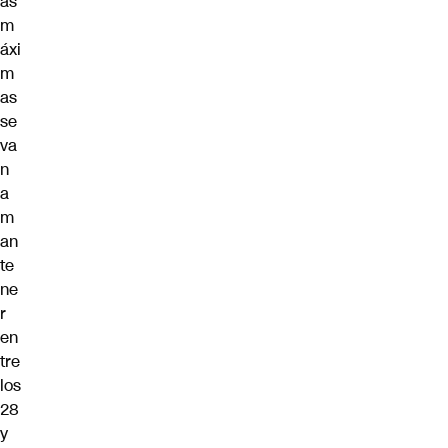
as
m
áxi
m
as
se
va
n
a
m
an
te
ne
r
en
tre
los
28
y