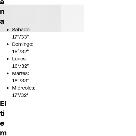
a
n
a
Sábado:
17°/33°
Domingo:
18°/32°
Lunes:
16°/32°
Martes:
18°/33°
Miércoles:
17°/32°
El
ti
e
m