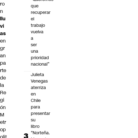
ro
que
n
recuperar
llu
el
trabajo
vi
vuelva
as
a
en
ser
gr
una
an
prioridad
pa
nacional”
rte
Julieta
de
Venegas
la
aterriza
Re
en
gi
Chile
ón
para
presentar
M
su
etr
libro
op
“Norteña.
olit