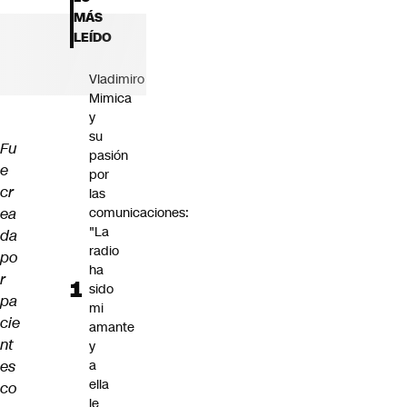
Futuro 360
MÁS
Opinión
LEÍDO
Vladimiro
Mimica
y
su
Fu
pasión
e
por
cr
las
ea
comunicaciones:
"La
da
radio
po
ha
r
sido
pa
mi
cie
amante
nt
y
es
a
ella
co
le