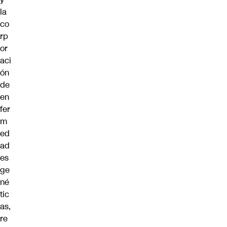
la
co
rp
or
aci
ón
de
en
fer
m
ed
ad
es
ge
né
tic
as,
re