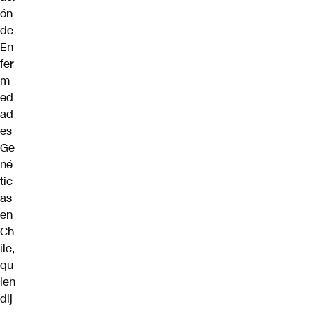
ón
de
En
fer
m
ed
ad
es
Ge
né
tic
as
en
Ch
ile,
qu
ien
dij