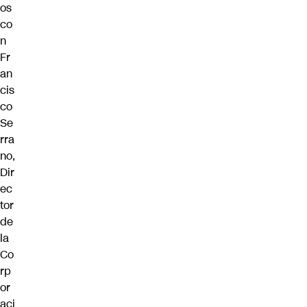
os
co
n
Fr
an
cis
co
Se
rra
no,
Dir
ec
tor
de
la
Co
rp
or
aci