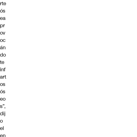
rte
ós
ea
pr
ov
oc
án
do
te
inf
art
os
ós
eo
s”,
dij
o
el
en