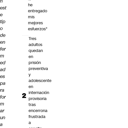
n
he
est
entregado
e
mis
tip
mejores
o
esfuerzos"
de
Tres
en
adultos
fer
quedan
m
en
ed
prisión
preventiva
ad
y
es
adolescente
pa
en
ra
internación
for
provisoria
m
tras
ar
encerrona
frustrada
un
a
a