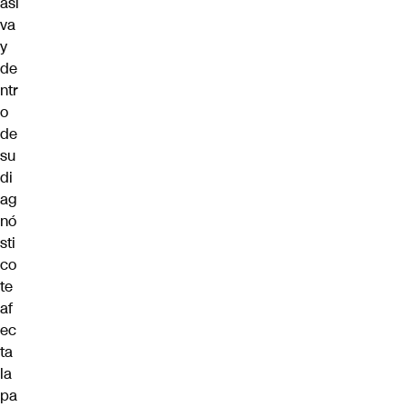
asi
va
y
de
ntr
o
de
su
di
ag
nó
sti
co
te
af
ec
ta
la
pa