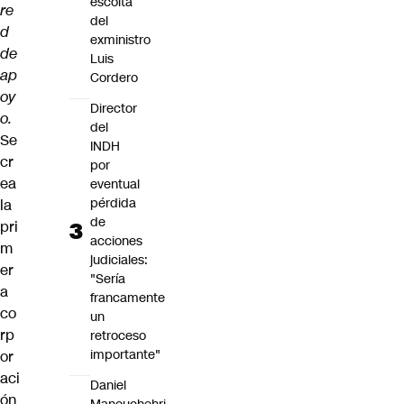
escolta
re
del
d
exministro
de
Luis
ap
Cordero
oy
Director
o.
del
Se
INDH
cr
por
ea
eventual
pérdida
la
de
pri
acciones
m
judiciales:
er
"Sería
a
francamente
co
un
rp
retroceso
importante"
or
aci
Daniel
ón