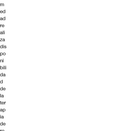
m
ed
ad
re
ali
za
dis
po
ni
bili
da
d
de
la
ter
ap
ia
de
re