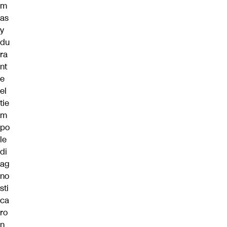
m
as
y
du
ra
nt
e
el
tie
m
po
le
di
ag
no
sti
ca
ro
n