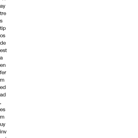
ay
tre
s
tip
os
de
est
a
en
fer
m
ed
ad
,
es
m
uy
inv