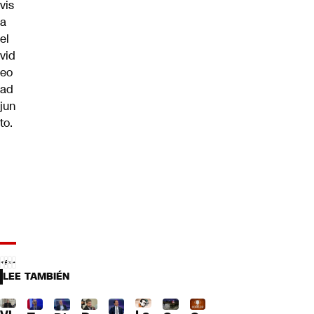
vis
a
el
vid
eo
ad
jun
to.
LEE TAMBIÉN