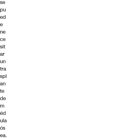
se
pu
ed
e
ne
ce
sit
ar
un
tra
spl
an
te
de
m
éd
ula
ós
ea.