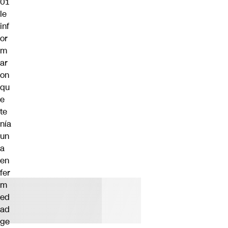
01
le
inf
or
m
ar
on
qu
e
te
nía
un
a
en
fer
m
ed
ad
ge