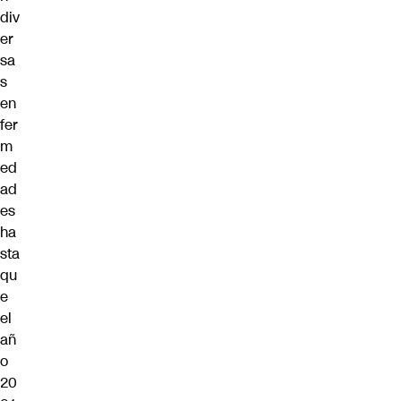
div
er
sa
s
en
fer
m
ed
ad
es
ha
sta
qu
e
el
añ
o
20