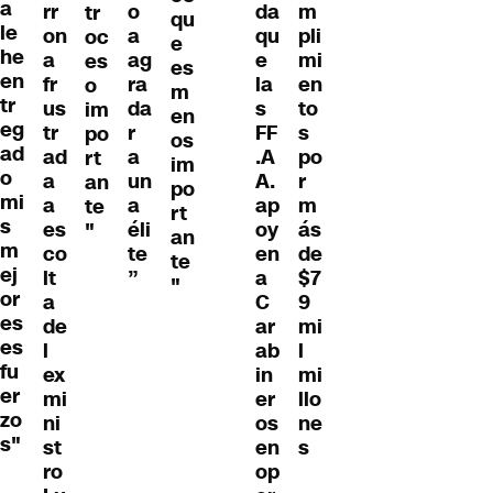
a
rr
o
da
m
tr
qu
le
on
a
qu
pli
oc
e
he
a
ag
e
mi
es
es
en
fr
ra
la
en
o
m
tr
us
da
s
to
im
en
eg
tr
r
FF
s
po
os
ad
ad
a
.A
po
rt
im
o
a
un
A.
r
an
po
mi
a
a
ap
m
te
rt
s
es
éli
oy
ás
"
an
m
co
te
en
de
te
ej
lt
”
a
$7
"
or
a
C
9
es
de
ar
mi
es
l
ab
l
fu
ex
in
mi
er
mi
er
llo
zo
ni
os
ne
s"
st
en
s
ro
op