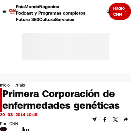
País
Mundo
Negocios
Radio
Podcast y Programas completos
CNN
Futuro 360
Cultura
Servicios
País
Mundo
Negocios
Inicio
País
Primera Corporación de
Deportes
Programas completos
enfermedades genéticas
Cultura
Servicios
29- 08- 2014 10:15
Bits
CNN Data
Por
CNN
CNN tiempo
LO