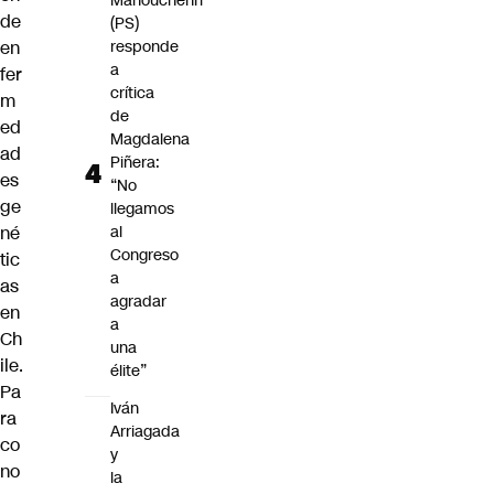
Manouchehri
de
(PS)
en
responde
a
fer
crítica
m
de
ed
Magdalena
ad
Piñera:
es
“No
ge
llegamos
né
al
Congreso
tic
a
as
agradar
en
a
Ch
una
ile.
élite”
Pa
Iván
ra
Arriagada
co
y
no
la