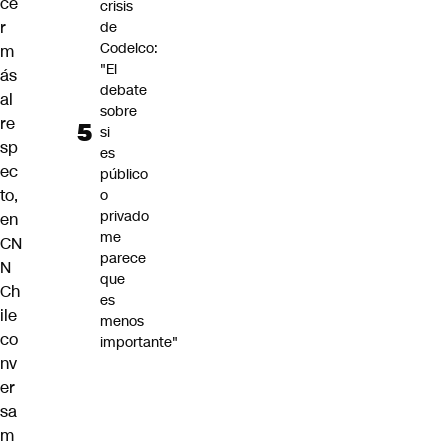
ce
crisis
r
de
Codelco:
m
"El
ás
debate
al
sobre
re
si
sp
es
ec
público
to,
o
privado
en
me
CN
parece
N
que
Ch
es
ile
menos
co
importante"
nv
er
sa
m