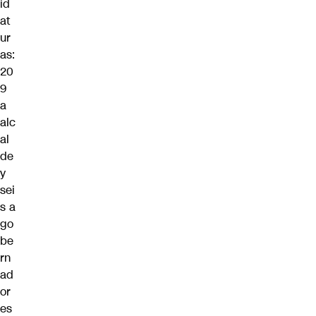
id
at
ur
as:
20
9
a
alc
al
de
y
sei
s a
go
be
rn
ad
or
es