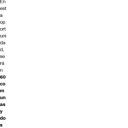
En
est
a
op
ort
uni
da
d,
se
rá
n
60
co
m
un
as
y
do
s