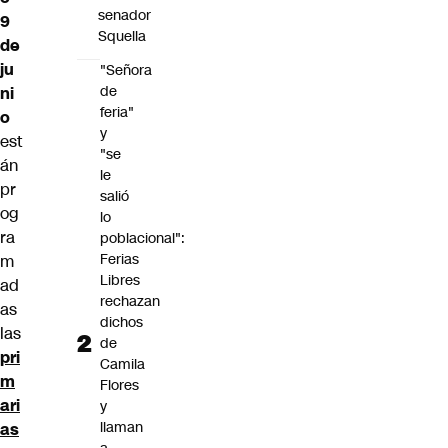
senador
9
Squella
de
ju
"Señora
de
ni
feria"
o
y
est
"se
án
le
pr
salió
og
lo
ra
poblacional":
Ferias
m
Libres
ad
rechazan
as
dichos
las
de
pri
Camila
m
Flores
ari
y
llaman
as