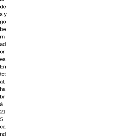
de
s y
go
be
rn
ad
or
es.
En
tot
al,
ha
br
á
21
5
ca
nd