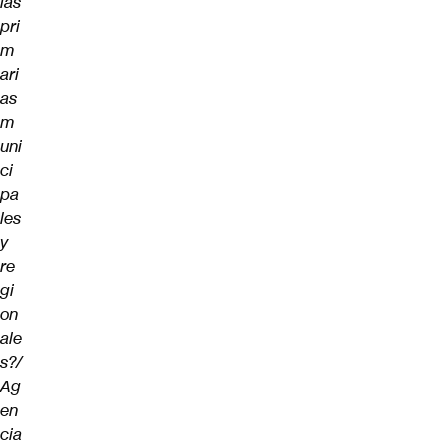
las
pri
m
ari
as
m
uni
ci
pa
les
y
re
gi
on
ale
s?/
Ag
en
cia