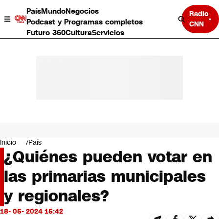
País
Mundo
Negocios
Radio
Podcast y Programas completos
CNN
Futuro 360
Cultura
Servicios
País
Mundo
Negocios
Inicio
País
¿Quiénes pueden votar en
Deportes
Programas completos
las primarias municipales
Cultura
Servicios
y regionales?
Bits
CNN Data
18- 05- 2024 15:42
CNN tiempo