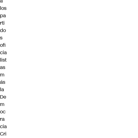
a
los
pa
rti
do
s
ofi
cia
list
as
m
ás
la
De
m
oc
ra
cia
Cri