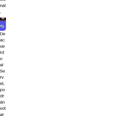
nal
.
De
ac
ue
rd
o
al
Se
rv
el,
po
dr
án
vot
ar