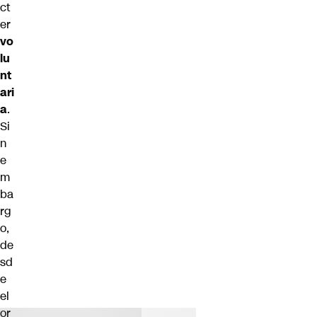
ct
er
vo
lu
nt
ari
a
.
Si
n
e
m
ba
rg
o,
de
sd
e
el
or