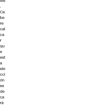
tes
.
Ca
be
re
cal
ca
r
qu
e
est
a
ele
cci
ón
es
de
ca
rá