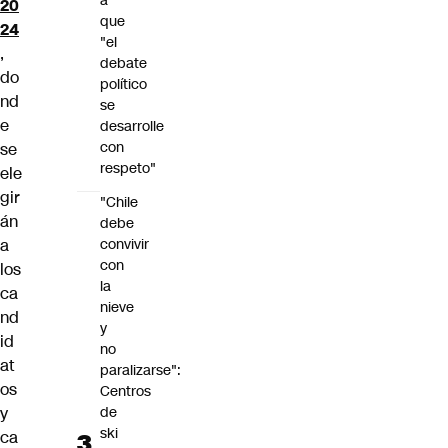
a
20
que
24
"el
,
debate
do
político
nd
se
e
desarrolle
con
se
respeto"
ele
gir
"Chile
án
debe
convivir
a
con
los
la
ca
nieve
nd
y
id
no
at
paralizarse":
os
Centros
de
y
ski
ca