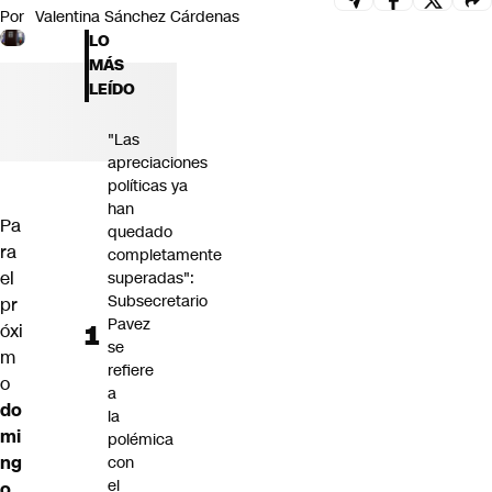
Por
Valentina Sánchez Cárdenas
Futuro 360
LO
Opinión
MÁS
LEÍDO
"Las
apreciaciones
políticas ya
han
Pa
quedado
ra
completamente
el
superadas":
Subsecretario
pr
Pavez
óxi
se
m
refiere
o
a
do
la
mi
polémica
ng
con
el
o