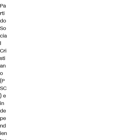
Pa
rti
do
So
cia
l
Cri
sti
an
o
(P
SC
) e
in
de
pe
nd
ien