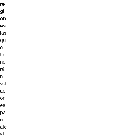
re
gi
on
es
las
qu
e
te
nd
rá
n
vot
aci
on
es
pa
ra
alc
al