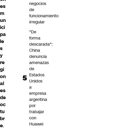
negocios
es
de
m
funcionamiento
un
irregular
ici
"De
pa
forma
le
descarada":
s
China
y
denuncia
re
amenazas
de
gi
Estados
on
Unidos
al
a
es
empresa
de
argentina
oc
por
tu
trabajar
con
br
Huawei
e
.