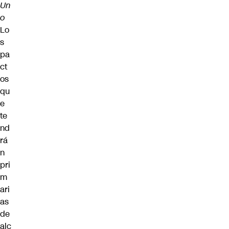
Un
o
Lo
s
pa
ct
os
qu
e
te
nd
rá
n
pri
m
ari
as
de
alc