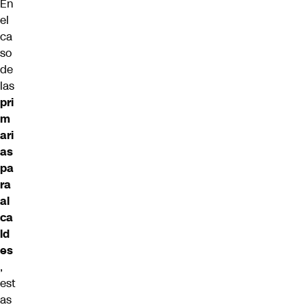
En
el
ca
so
de
las
pri
m
ari
as
pa
ra
al
ca
ld
es
,
est
as