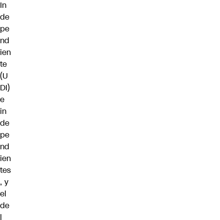
In
de
pe
nd
ien
te
(U
DI)
e
in
de
pe
nd
ien
tes
, y
el
de
l