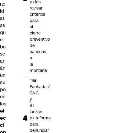
piden
nd
revisar
id
criterios
at
para
as
el
qu
cierre
preventivo
e
de
bu
caminos
sc
a
ar
la
án
montaña
un
"Sin
cu
Fachadas":
po
CNC
en
y
las
SII
el
lanzan
ec
plataforma
para
ci
denunciar
on