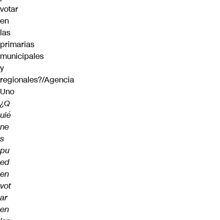
¿Q
uié
ne
s
pu
ed
en
vot
ar
en