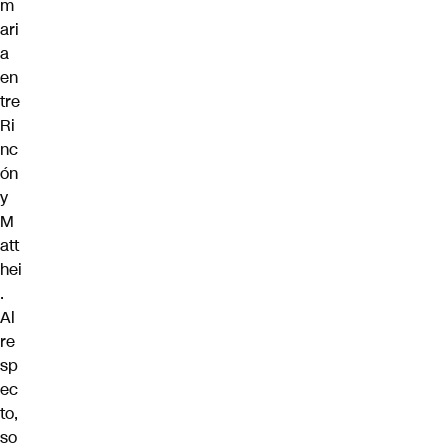
m
ari
a
en
tre
Ri
nc
ón
y
M
att
hei
.
Al
re
sp
ec
to,
so