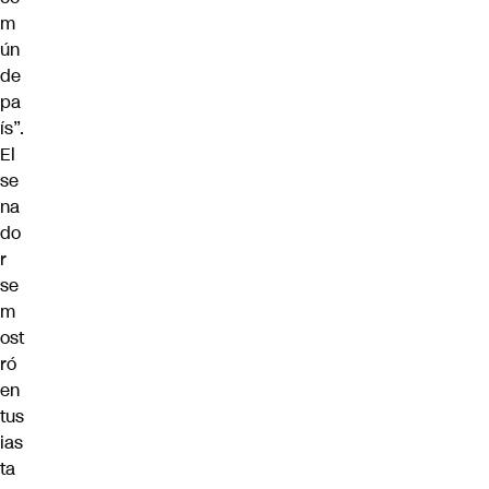
m
ún
de
pa
ís”.
El
se
na
do
r
se
m
ost
ró
en
tus
ias
ta