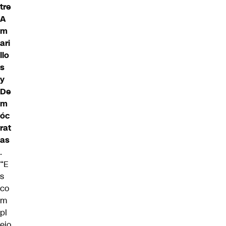
tre
A
m
ari
llo
s
y
De
m
óc
rat
as
.
“E
s
co
m
pl
ejo