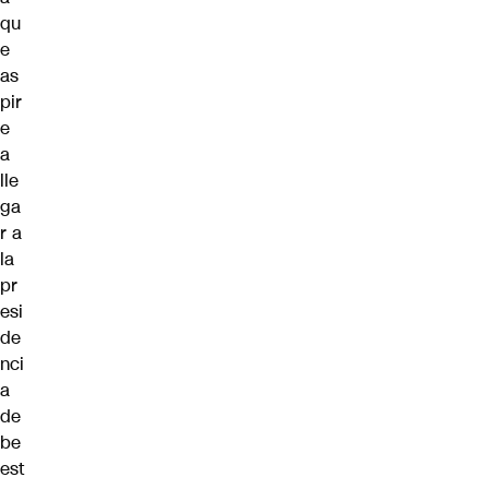
qu
e
as
pir
e
a
lle
ga
r a
la
pr
esi
de
nci
a
de
be
est