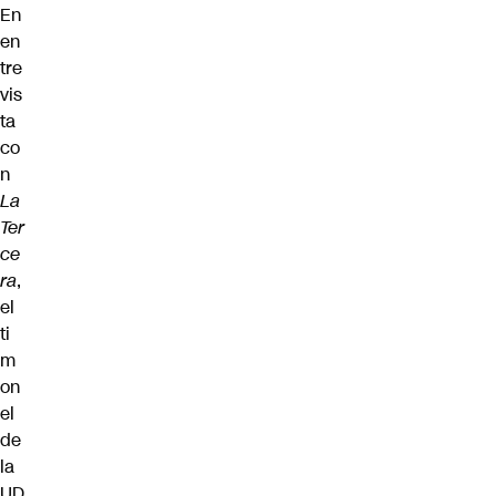
En
en
tre
vis
ta
co
n
La
Ter
ce
ra
,
el
ti
m
on
el
de
la
UD