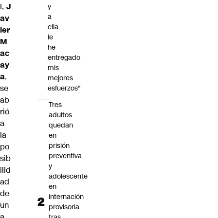
I,
J
y
a
av
ella
ier
le
M
he
ac
entregado
ay
mis
a
,
mejores
se
esfuerzos"
ab
Tres
rió
adultos
a
quedan
la
en
prisión
po
preventiva
sib
y
ilid
adolescente
ad
en
de
internación
un
provisoria
a
tras