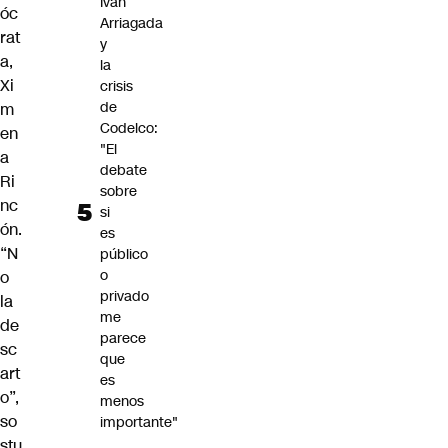
Iván
óc
Arriagada
rat
y
a,
la
Xi
crisis
de
m
Codelco:
en
"El
a
debate
Ri
sobre
nc
si
ón
.
es
“N
público
o
o
privado
la
me
de
parece
sc
que
art
es
o”,
menos
so
importante"
stu