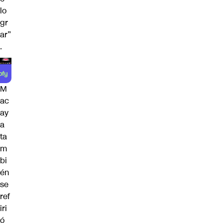
lo
gr
ar”
.
M
ac
ay
a
ta
m
bi
én
se
ref
iri
ó