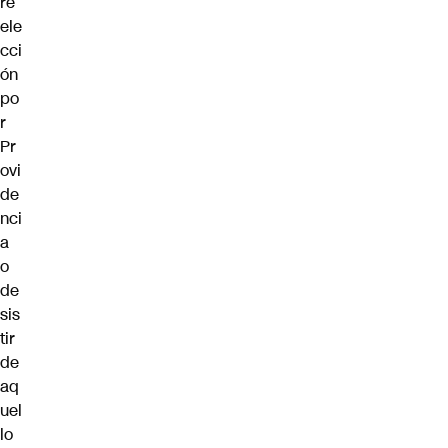
re
ele
cci
ón
po
r
Pr
ovi
de
nci
a
o
de
sis
tir
de
aq
uel
lo