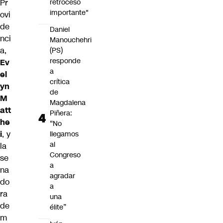
retroceso
Pr
importante"
ovi
de
Daniel
nci
Manouchehri
a,
(PS)
responde
Ev
a
el
crítica
yn
de
M
Magdalena
att
Piñera:
he
“No
i
, y
llegamos
al
la
Congreso
se
a
na
agradar
do
a
ra
una
de
élite”
m