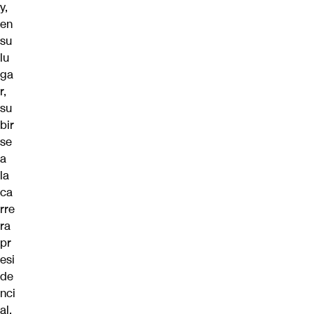
y,
en
su
lu
ga
r,
su
bir
se
a
la
ca
rre
ra
pr
esi
de
nci
al.