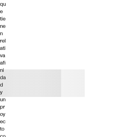
qu
e
tie
ne
n
rel
ati
va
afi
ni
da
d
y
un
pr
oy
ec
to
co