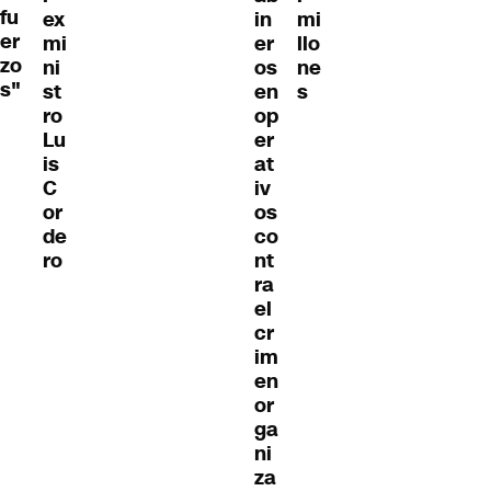
fu
ex
in
mi
er
mi
er
llo
zo
ni
os
ne
s"
st
en
s
ro
op
Lu
er
is
at
C
iv
or
os
de
co
ro
nt
ra
el
cr
im
en
or
ga
ni
za