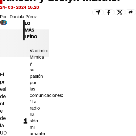
Futuro 360
24- 03- 2024 16:20
Opinión
Por
Daniela Pérez
LO
MÁS
LEÍDO
Vladimiro
Mimica
y
su
El
pasión
pr
por
esi
las
comunicaciones:
de
"La
nt
radio
e
ha
de
sido
la
mi
UD
amante