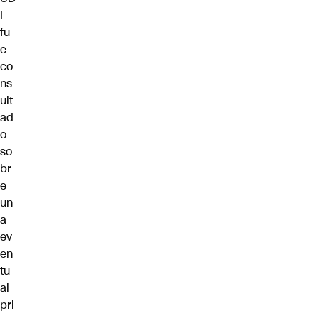
I
fu
e
co
ns
ult
ad
o
so
br
e
un
a
ev
en
tu
al
pri