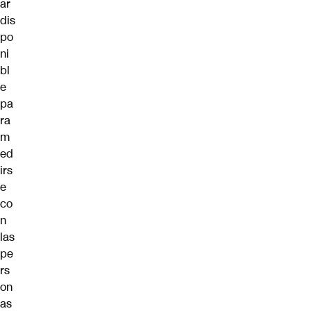
ar
dis
po
ni
bl
e
pa
ra
m
ed
irs
e
co
n
las
pe
rs
on
as