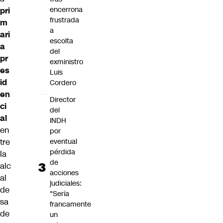
encerrona
pri
frustrada
m
a
ari
escolta
a
del
pr
exministro
es
Luis
id
Cordero
en
Director
ci
del
al
INDH
en
por
eventual
tre
pérdida
la
de
alc
acciones
al
judiciales:
de
"Sería
sa
francamente
de
un