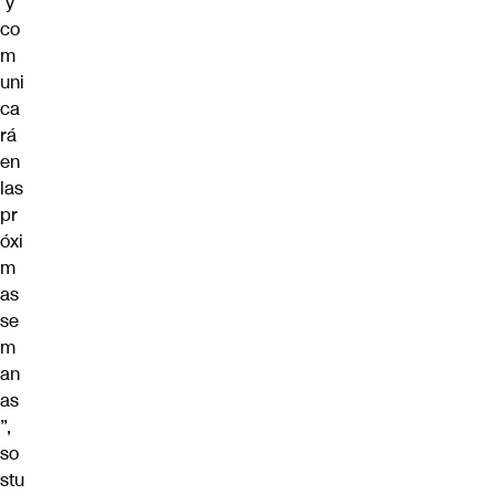
y
co
m
uni
ca
rá
en
las
pr
óxi
m
as
se
m
an
as
”,
so
stu