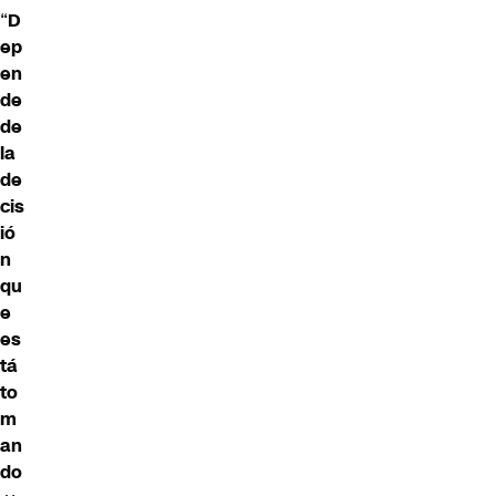
“
D
ep
en
de
de
la
de
cis
ió
n
qu
e
es
tá
to
m
an
do