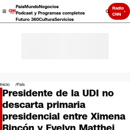
País
Mundo
Negocios
Radio
Podcast y Programas completos
CNN
Futuro 360
Cultura
Servicios
País
Mundo
Negocios
Inicio
País
Presidente de la UDI no
Deportes
Programas completos
descarta primaria
Cultura
Servicios
presidencial entre Ximena
Bits
CNN Data
Rincón y Evelyn Matthei
CNN tiempo