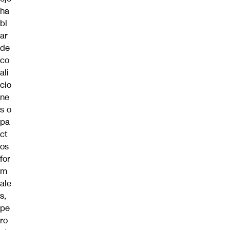
ha
bl
ar
de
co
ali
cio
ne
s o
pa
ct
os
for
m
ale
s,
pe
ro