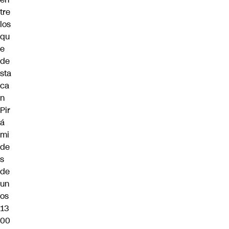
tre
los
qu
e
de
sta
ca
n
Pir
á
mi
de
s
de
un
os
13
00