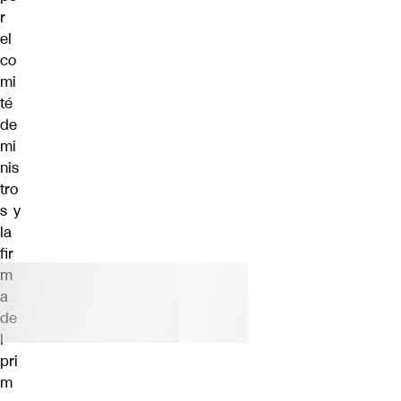
r
el
co
mi
té
de
mi
nis
tro
s y
la
fir
m
a
de
l
pri
m