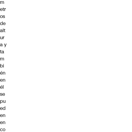
m
etr
os
de
alt
ur
a y
ta
m
bi
én
en
él
se
pu
ed
en
en
co