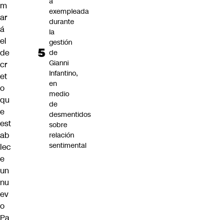
a
m
exempleada
ar
durante
á
la
el
gestión
de
de
Gianni
cr
Infantino,
et
en
o
medio
qu
de
e
desmentidos
est
sobre
ab
relación
sentimental
lec
e
un
nu
ev
o
Pa