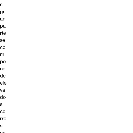
s
gr
an
pa
rte
se
co
m
po
ne
de
ele
va
do
s
ce
rro
s,
en