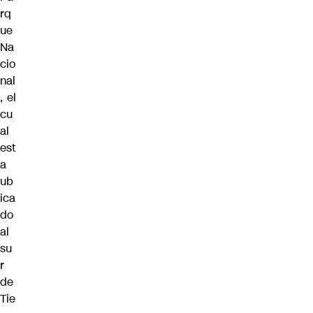
rq
ue
Na
cio
nal
, el
cu
al
est
a
ub
ica
do
al
su
r
de
Tie