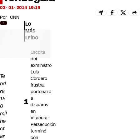
Futuro 360
03- 01- 2014 19:19
Opinión
Por
CNN
LO
MÁS
LEÍDO
Escolta
del
exministro
Luis
Te
Cordero
nd
frustra
rá
portonazo
15
a
disparos
0
en
mil
Vitacura:
he
Persecución
ct
terminó
ár
con