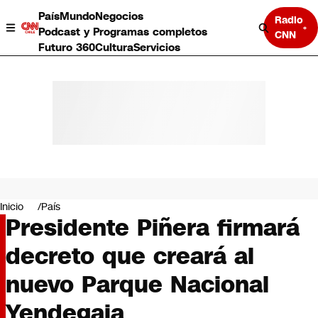
País
Mundo
Negocios
Radio
Podcast y Programas completos
CNN
Futuro 360
Cultura
Servicios
País
Mundo
Negocios
Inicio
País
Presidente Piñera firmará
Deportes
Programas completos
decreto que creará al
Cultura
Servicios
nuevo Parque Nacional
Bits
CNN Data
Yendegaia
CNN tiempo