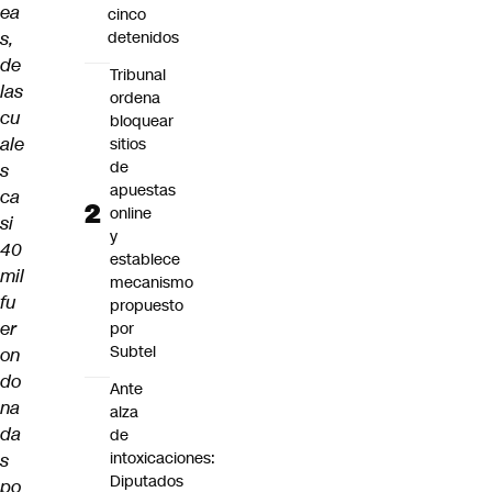
ea
cinco
s,
detenidos
de
Tribunal
las
ordena
cu
bloquear
ale
sitios
de
s
apuestas
ca
online
si
y
40
establece
mil
mecanismo
fu
propuesto
er
por
Subtel
on
do
Ante
na
alza
da
de
intoxicaciones:
s
Diputados
po