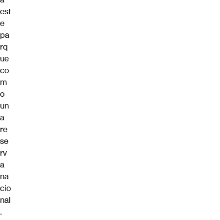
est
e
pa
rq
ue
co
m
o
un
a
re
se
rv
a
na
cio
nal
.