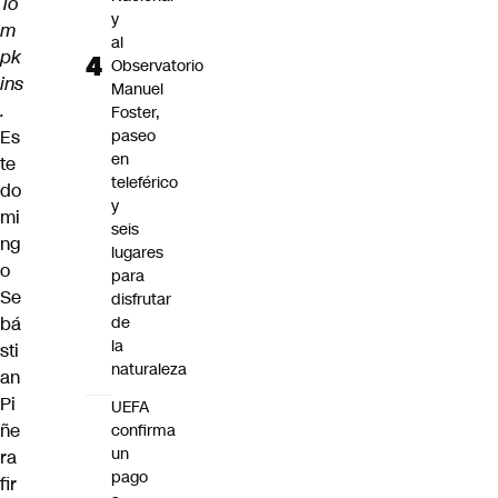
To
y
m
al
pk
Observatorio
ins
Manuel
.
Foster,
Es
paseo
en
te
teleférico
do
y
mi
seis
ng
lugares
o
para
Se
disfrutar
bá
de
la
sti
naturaleza
an
Pi
UEFA
ñe
confirma
un
ra
pago
fir