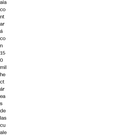
aia
co
nt
ar
á
co
n
15
0
mil
he
ct
ár
ea
s
de
las
cu
ale