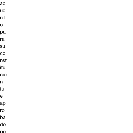
ac
ue
rd
o
pa
ra
su
co
nst
itu
ció
n
fu
e
ap
ro
ba
do
po