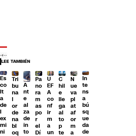
LEE TAMBIÉN
Es
In
U
Tri
Pa
C
N
A
co
te
EF
bu
no
hil
ue
nt
lt
ns
A
na
ra
e
va
e
a
a
co
l
m
lle
pl
al
de
bú
nf
or
as
ga
at
za
l
sq
ir
de
po
al
af
de
ex
ue
m
na
r
to
or
in
mi
da
a
bl
el
p
m
to
ni
de
un
oq
Dí
te
a