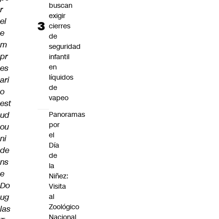
buscan
r
exigir
el
cierres
e
de
m
seguridad
pr
infantil
en
es
líquidos
ari
de
o
vapeo
est
ud
Panoramas
por
ou
el
ni
Día
de
de
ns
la
e
Niñez:
Do
Visita
ug
al
Zoológico
las
Nacional