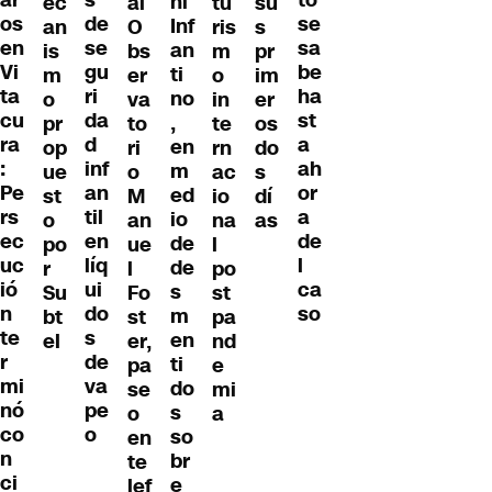
ar
to
ni
ec
al
tu
su
de
os
se
Inf
an
O
ris
s
se
en
sa
an
is
bs
m
pr
gu
Vi
be
ti
m
er
o
im
ri
ta
ha
no
o
va
in
er
da
cu
st
,
pr
to
te
os
d
ra
a
en
op
ri
rn
do
inf
:
ah
m
ue
o
ac
s
an
Pe
or
ed
st
M
io
dí
til
rs
a
io
o
an
na
as
en
ec
de
de
po
ue
l
líq
uc
l
de
r
l
po
ui
ió
ca
s
Su
Fo
st
do
n
so
m
bt
st
pa
s
te
en
el
er,
nd
de
r
ti
pa
e
va
mi
do
se
mi
pe
nó
s
o
a
o
co
so
en
n
br
te
ci
e
lef