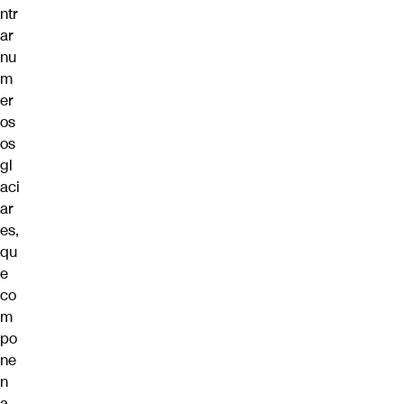
ntr
ar
nu
m
er
os
os
gl
aci
ar
es,
qu
e
co
m
po
ne
n
a