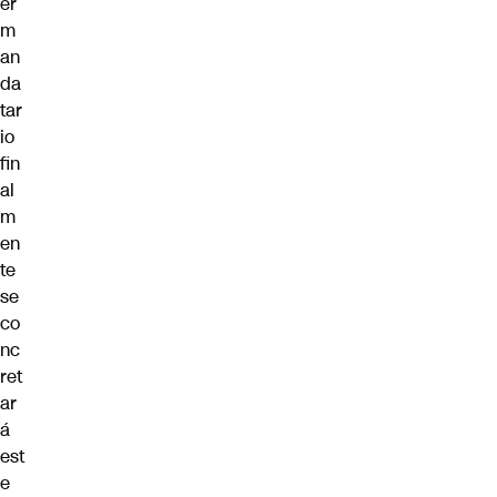
er
m
an
da
tar
io
fin
al
m
en
te
se
co
nc
ret
ar
á
est
e