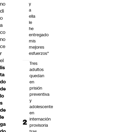
no
y
a
di
ella
o
le
a
he
co
entregado
no
mis
ce
mejores
r
esfuerzos"
el
Tres
lis
adultos
ta
quedan
do
en
prisión
de
preventiva
lo
y
s
adolescente
de
en
le
internación
ga
provisoria
do
tras