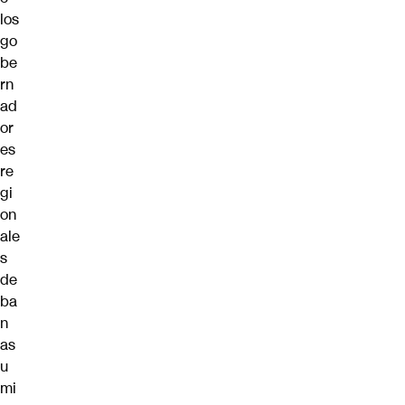
los
go
be
rn
ad
or
es
re
gi
on
ale
s
de
ba
n
as
u
mi