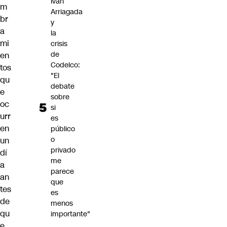
Iván
m
Arriagada
br
y
a
la
mi
crisis
de
en
Codelco:
tos
"El
qu
debate
e
sobre
oc
si
urr
es
en
público
o
un
privado
dí
me
a
parece
an
que
tes
es
de
menos
qu
importante"
e