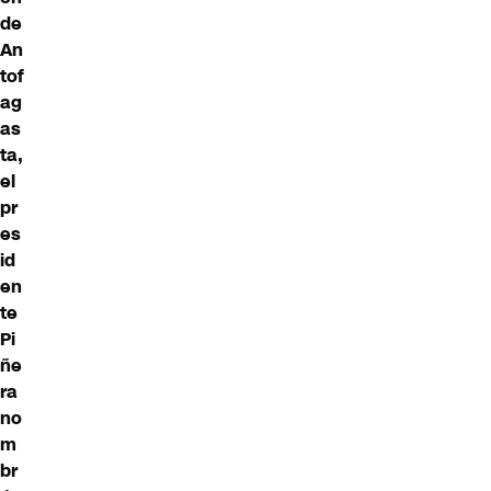
de
An
tof
ag
as
ta,
el
pr
es
id
en
te
Pi
ñe
ra
no
m
br