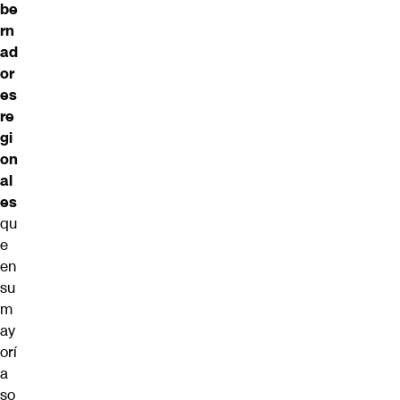
be
rn
ad
or
es
re
gi
on
al
es
qu
e
en
su
m
ay
orí
a
so