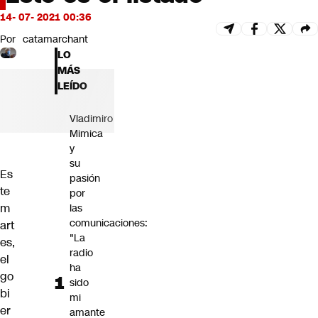
Futuro 360
14- 07- 2021 00:36
Opinión
Por
catamarchant
LO
MÁS
LEÍDO
Vladimiro
Mimica
y
su
Es
pasión
te
por
m
las
comunicaciones:
art
"La
es,
radio
el
ha
go
sido
bi
mi
er
amante