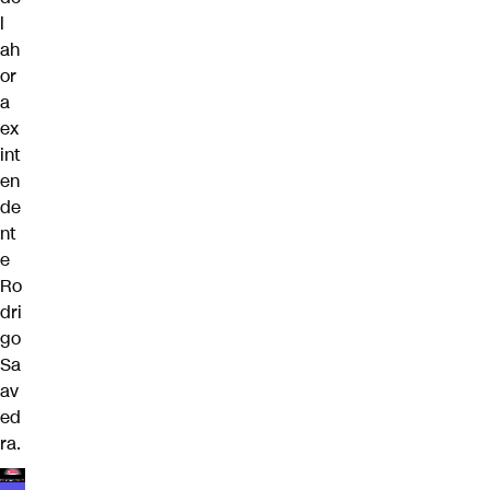
l
ah
or
a
ex
int
en
de
nt
e
Ro
dri
go
Sa
av
ed
ra.