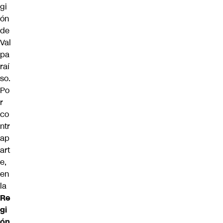
gi
ón
de
Val
pa
raí
so.
Po
r
co
ntr
ap
art
e,
en
la
Re
gi
ón