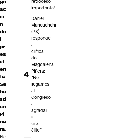
retroceso
gn
importante"
ac
ió
Daniel
n
Manouchehri
de
(PS)
responde
l
a
pr
crítica
es
de
id
Magdalena
en
Piñera:
te
“No
Se
llegamos
al
ba
Congreso
sti
a
án
agradar
Pi
a
ñe
una
ra
.
élite”
No