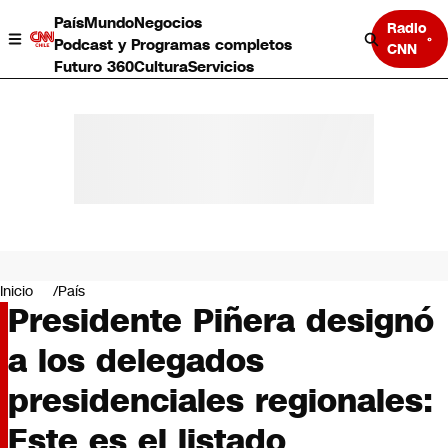
País
Mundo
Negocios
Radio
Podcast y Programas completos
CNN
Futuro 360
Cultura
Servicios
País
Mundo
Negocios
Inicio
País
Presidente Piñera designó
Deportes
Programas completos
a los delegados
Cultura
Servicios
presidenciales regionales:
Bits
CNN Data
Este es el listado
CNN tiempo