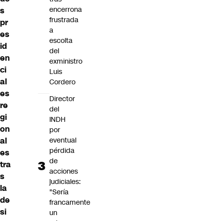
encerrona
s
frustrada
pr
a
es
escolta
id
del
en
exministro
ci
Luis
al
Cordero
es
Director
re
del
gi
INDH
on
por
eventual
al
pérdida
es
de
tra
acciones
s
judiciales:
la
"Sería
de
francamente
si
un