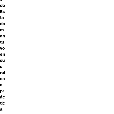
de
Es
ta
do
m
an
tu
vo
en
su
s
rol
es
a
pr
ác
tic
a