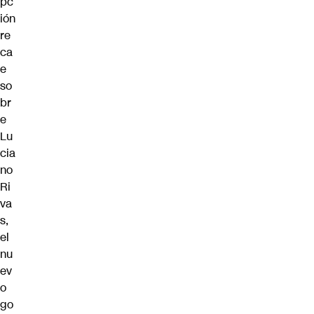
pc
ión
re
ca
e
so
br
e
Lu
cia
no
Ri
va
s,
el
nu
ev
o
go