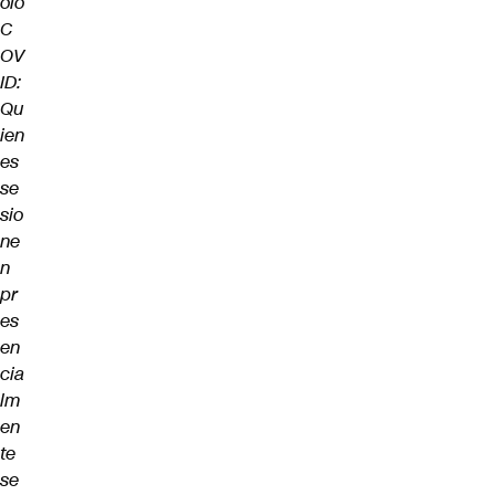
olo
C
OV
ID:
Qu
ien
es
se
sio
ne
n
pr
es
en
cia
lm
en
te
se