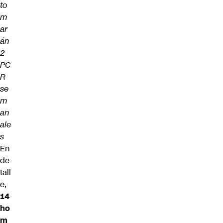
to
m
ar
án
2
PC
R
se
m
an
ale
s
En
de
tall
e,
14
ho
m