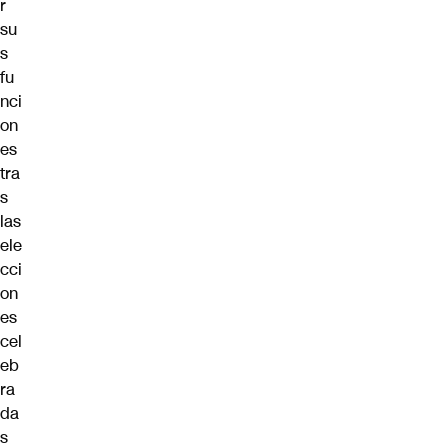
r
su
s
fu
nci
on
es
tra
s
las
ele
cci
on
es
cel
eb
ra
da
s