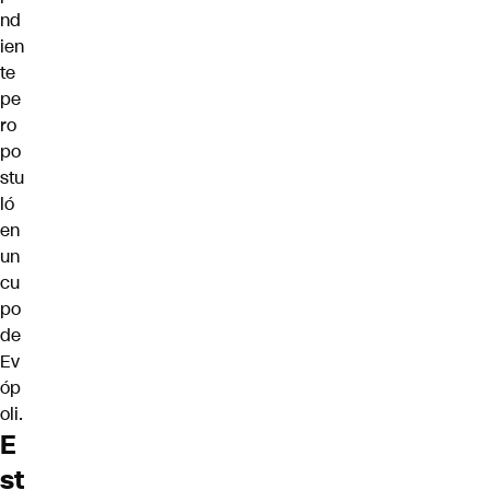
nd
ien
te
pe
ro
po
stu
ló
en
un
cu
po
de
Ev
óp
oli.
E
st