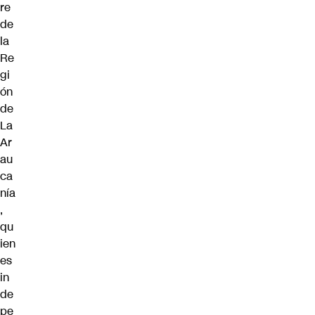
re
de
la
Re
gi
ón
de
La
Ar
au
ca
nía
,
qu
ien
es
in
de
pe