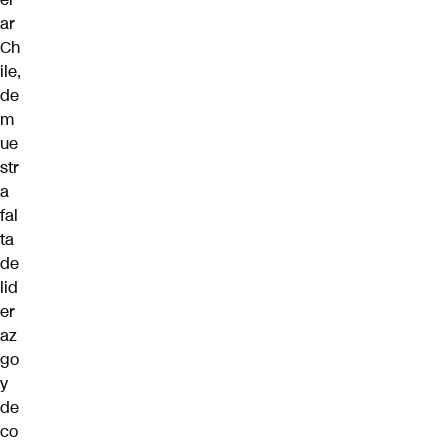
ar
Ch
ile,
de
m
ue
str
a
fal
ta
de
lid
er
az
go
y
de
co