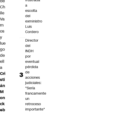
frustrada
de
a
Ch
escolta
ile
del
Va
exministro
m
Luis
os
Cordero
y
Director
lue
del
go
INDH
de
por
ell
eventual
pérdida
a
de
Cri
acciones
sti
judiciales:
án
"Sería
M
francamente
on
un
ck
retroceso
importante"
eb