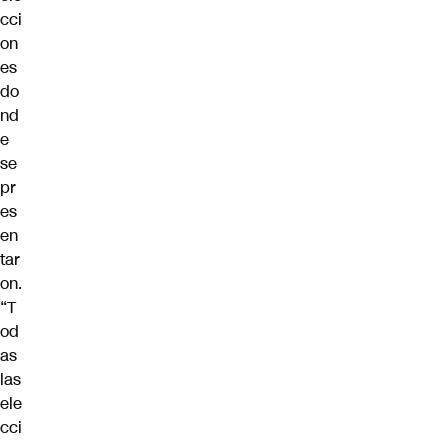
cci
on
es
do
nd
e
se
pr
es
en
tar
on.
“T
od
as
las
ele
cci