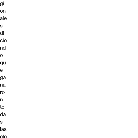
gi
on
ale
s
di
cie
nd
o
qu
e
ga
na
ro
n
to
da
s
las
ele