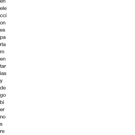
en
ele
cci
on
es
pa
rla
m
en
tar
ias
y
de
go
bi
er
no
s
re