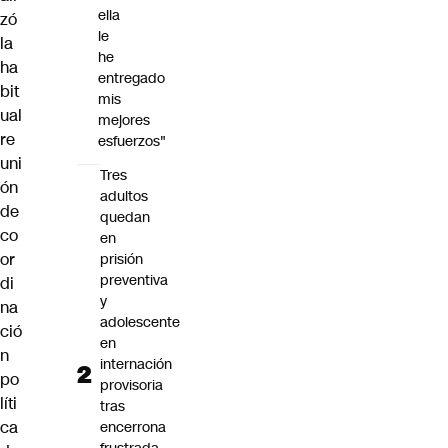
ella
zó
le
la
he
ha
entregado
bit
mis
ual
mejores
re
esfuerzos"
uni
Tres
ón
adultos
de
quedan
co
en
or
prisión
preventiva
di
y
na
adolescente
ció
en
n
internación
po
provisoria
líti
tras
ca
encerrona