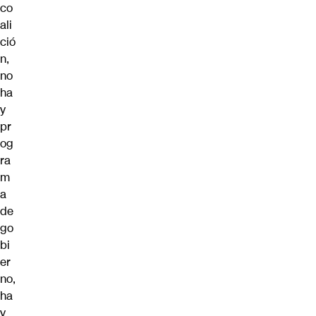
co
ali
ció
n,
no
ha
y
pr
og
ra
m
a
de
go
bi
er
no,
ha
y