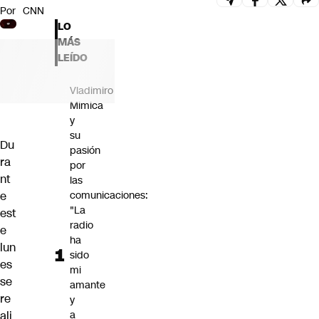
Por
CNN
Futuro 360
LO
Opinión
MÁS
LEÍDO
Vladimiro
Mimica
y
su
Du
pasión
ra
por
nt
las
e
comunicaciones:
"La
est
radio
e
ha
lun
sido
es
mi
se
amante
re
y
ali
a