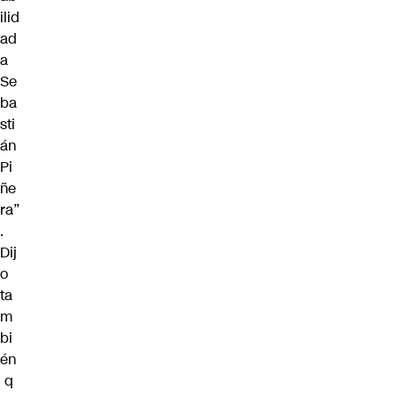
ilid
ad
a
Se
ba
sti
án
Pi
ñe
ra”
.
Dij
o
ta
m
bi
én
q