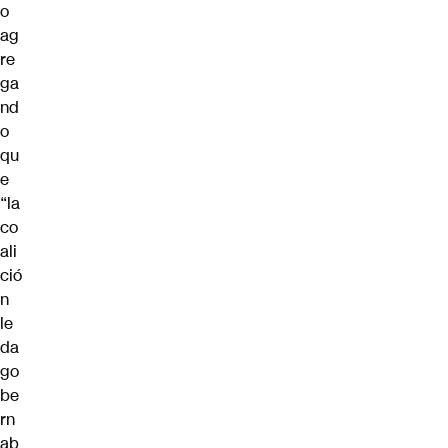
o
ag
re
ga
nd
o
qu
e
“la
co
ali
ció
n
le
da
go
be
rn
ab