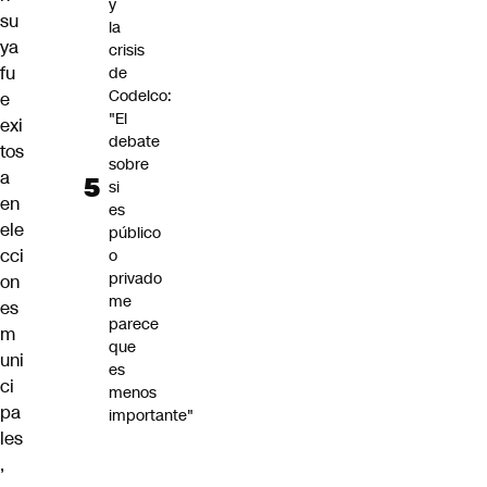
y
su
la
ya
crisis
fu
de
Codelco:
e
"El
exi
debate
tos
sobre
a
si
en
es
ele
público
cci
o
privado
on
me
es
parece
m
que
uni
es
ci
menos
pa
importante"
les
,