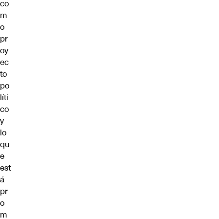
co
m
o
pr
oy
ec
to
po
líti
co
y
lo
qu
e
est
á
pr
o
m