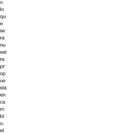
o
lo
qu
e
se
rá
nu
est
ra
pr
op
ue
sta
en
ca
m
bi
o,
el