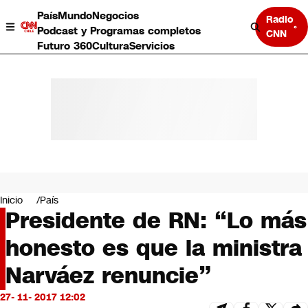
País
Mundo
Negocios
Radio
Podcast y Programas completos
CNN
Futuro 360
Cultura
Servicios
País
Mundo
Negocios
Inicio
País
Presidente de RN: “Lo más
Deportes
Programas completos
honesto es que la ministra
Cultura
Servicios
Narváez renuncie”
Bits
CNN Data
27- 11- 2017 12:02
CNN tiempo