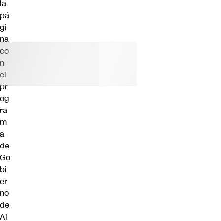
la
pá
gi
na
co
n
el
pr
og
ra
m
a
de
Go
bi
er
no
de
Al