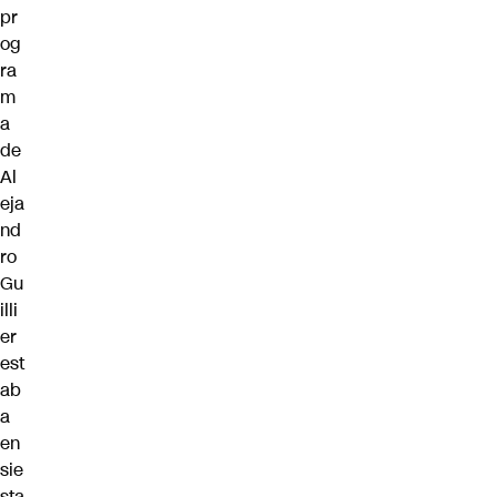
pr
og
ra
m
a
de
Al
eja
nd
ro
Gu
illi
er
est
ab
a
en
sie
sta