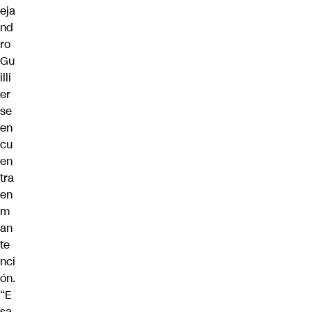
eja
nd
ro
Gu
illi
er
se
en
cu
en
tra
en
m
an
te
nci
ón.
“E
sa