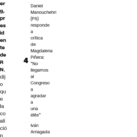
er
Daniel
g,
Manouchehri
pr
(PS)
es
responde
a
id
crítica
en
de
te
Magdalena
de
Piñera:
R
“No
N
,
llegamos
dij
al
Congreso
o
a
qu
agradar
e
a
la
una
co
élite”
ali
Iván
ció
Arriagada
n