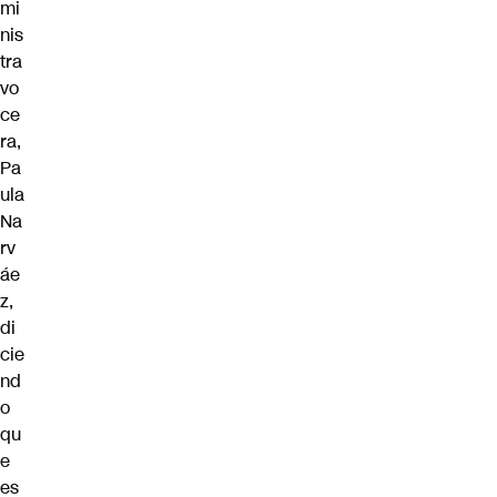
mi
nis
tra
vo
ce
ra,
Pa
ula
Na
rv
áe
z,
di
cie
nd
o
qu
e
es