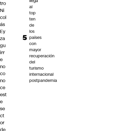
llega
tro
al
Ni
top
col
ten
ás
de
Ey
los
países
za
con
gu
mayor
irr
recuperación
e
del
no
turismo
co
internacional
no
postpandemia
ce
est
e
se
ct
or
de