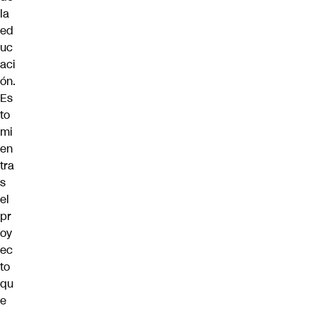
la
ed
uc
aci
ón.
Es
to
mi
en
tra
s
el
pr
oy
ec
to
qu
e