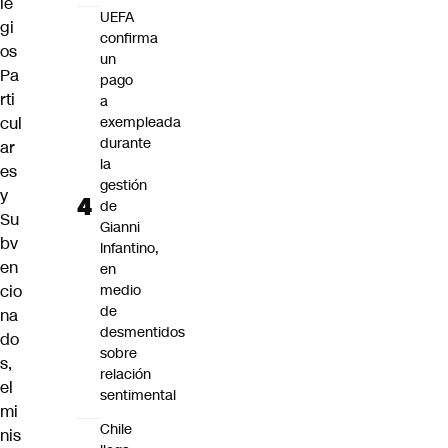
le
UEFA
gi
confirma
os
un
Pa
pago
rti
a
cul
exempleada
durante
ar
la
es
gestión
y
de
Su
Gianni
bv
Infantino,
en
en
cio
medio
de
na
desmentidos
do
sobre
s,
relación
el
sentimental
mi
Chile
nis