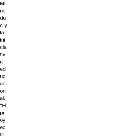
Mi
ne
du
c y
la
ini
cia
tiv
a
ed
uc
aci
on
al.
“El
pr
oy
ec
to