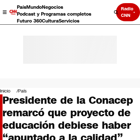
País
Mundo
Negocios
Radio
Podcast y Programas completos
CNN
Futuro 360
Cultura
Servicios
País
Mundo
Negocios
Inicio
País
Presidente de la Conacep
Deportes
Programas completos
remarcó que proyecto de
Cultura
Servicios
educación debiese haber
Bits
CNN Data
“apuntado a la calidad”
CNN tiempo