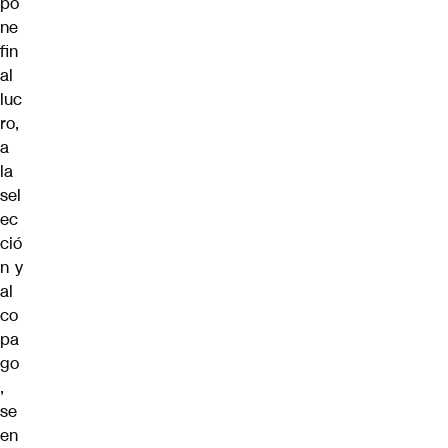
po
ne
fin
al
luc
ro,
a
la
sel
ec
ció
n y
al
co
pa
go
,
se
en