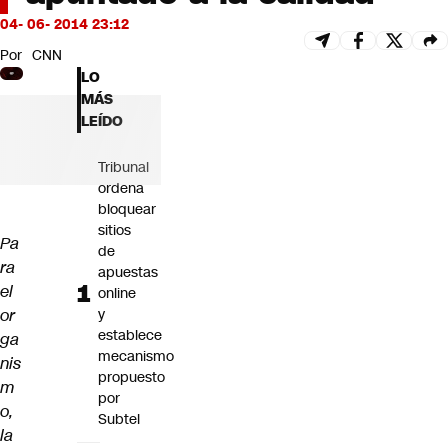
Futuro 360
04- 06- 2014 23:12
Opinión
Por
CNN
LO
MÁS
LEÍDO
Tribunal
ordena
bloquear
sitios
Pa
de
ra
apuestas
el
online
or
y
establece
ga
mecanismo
nis
propuesto
m
por
o,
Subtel
la