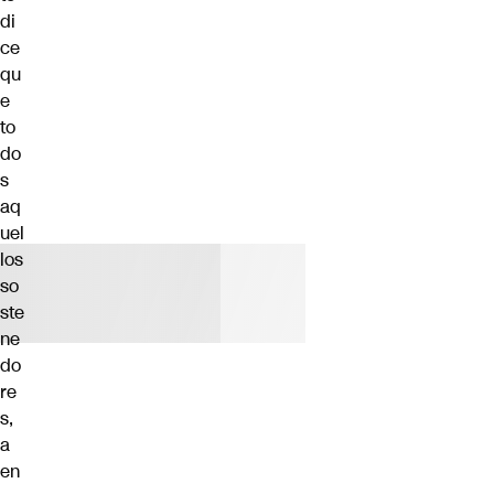
di
ce
qu
e
to
do
s
aq
uel
los
so
ste
ne
do
re
s,
a
en