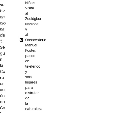
Niñez:
su
Visita
bv
al
en
Zoológico
cio
Nacional
na
y
al
da
Observatorio
”.
Manuel
Se
Foster,
gú
paseo
n
en
la
teleférico
Co
y
seis
rp
lugares
or
para
aci
disfrutar
ón
de
de
la
Co
naturaleza