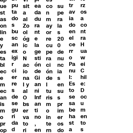
pu
rz
tr
ea
ue
sit
co
su
ta
os
av
da
st
a
n
pe
do
a
ia
du
as
al
m
ra
s
co
do
ra
on
Zo
ay
la
bu
nt
en
nt
lin
ol
or
s
sc
ra
el
e
e
óg
re
20
an
H
ce
la
y
ic
cu
0
ex
ua
rr
ge
es
o
pe
de
igi
w
o
sti
ta
N
ra
nu
r
ei
Pa
ón
bl
ac
ci
nc
ci
C
nu
de
ec
io
ón
ia
er
hil
l:
Gi
e
na
de
s
re
e:
Es
an
m
l y
l
en
s
D
to
ni
ec
al
tu
su
de
oc
se
Inf
an
O
ris
s
se
u
sa
an
is
bs
m
pr
gu
m
be
ti
m
er
o
im
ri
en
ha
no
o
va
in
er
da
to
st
,
pr
to
te
os
d
s
a
en
op
ri
rn
do