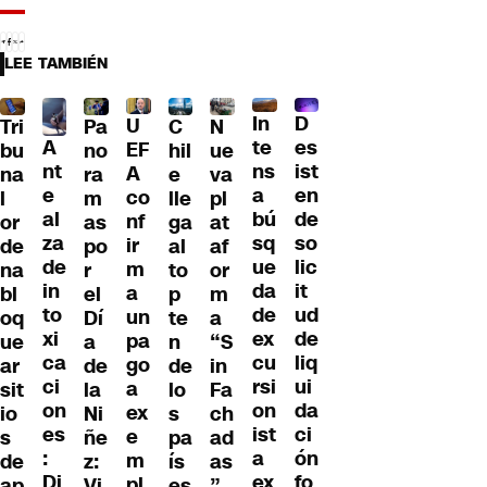
LEE TAMBIÉN
D
In
U
Tri
Pa
C
N
A
es
te
EF
bu
no
hil
ue
nt
ist
ns
A
na
ra
e
va
e
en
a
co
l
m
lle
pl
al
de
bú
nf
or
as
ga
at
za
so
sq
ir
de
po
al
af
de
lic
ue
m
na
r
to
or
in
it
da
a
bl
el
p
m
to
ud
de
un
oq
Dí
te
a
xi
de
ex
pa
ue
a
n
“S
ca
liq
cu
go
ar
de
de
in
ci
ui
rsi
a
sit
la
lo
Fa
on
da
on
ex
io
Ni
s
ch
es
ci
ist
e
s
ñe
pa
ad
:
ón
a
m
de
z:
ís
as
Di
fo
ex
pl
ap
Vi
es
”