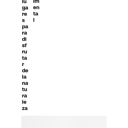
im
lu
en
ga
ta
re
l
s
pa
ra
di
sf
ru
ta
r
de
la
na
tu
ra
le
za