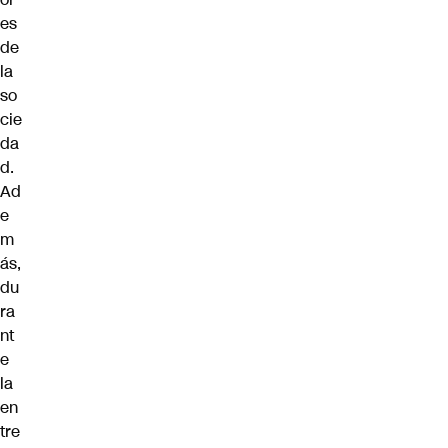
es
de
la
so
cie
da
d.
Ad
e
m
ás,
du
ra
nt
e
la
en
tre