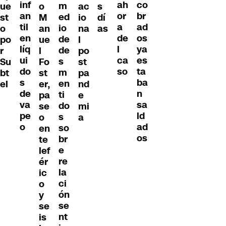
inf
co
ah
m
ue
o
ac
s
an
br
or
ed
st
M
io
dí
til
ad
a
io
o
an
na
as
en
os
de
de
po
ue
l
líq
ya
l
de
r
l
po
ui
es
ca
s
Su
Fo
st
do
ta
so
m
bt
st
pa
s
ba
en
el
er,
nd
de
n
ti
pa
e
va
sa
do
se
mi
pe
ld
s
o
a
o
ad
so
en
os
br
te
e
lef
re
ér
la
ic
ci
o
ón
y
se
se
nt
is