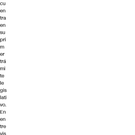
cu
en
tra
en
su
pri
m
er
trá
mi
te
le
gis
lati
vo.
En
en
tre
vis