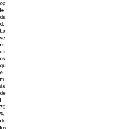
op
ie
da
d.
La
ve
rd
ad
es
qu
e
m
ás
de
l
70
%
de
los