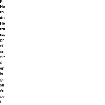
p,
He
rn
án
He
rre
ra,
pr
of
un
diz
ó
en
la
ge
sti
ón
de
l