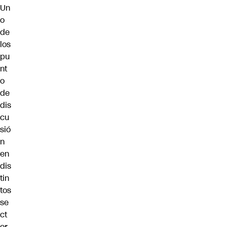
Un
o
de
los
pu
nt
o
de
dis
cu
sió
n
en
dis
tin
tos
se
ct
or