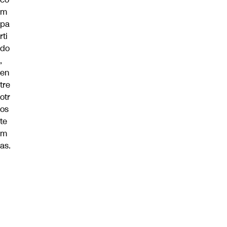
m
pa
rti
do
,
en
tre
otr
os
te
m
as.