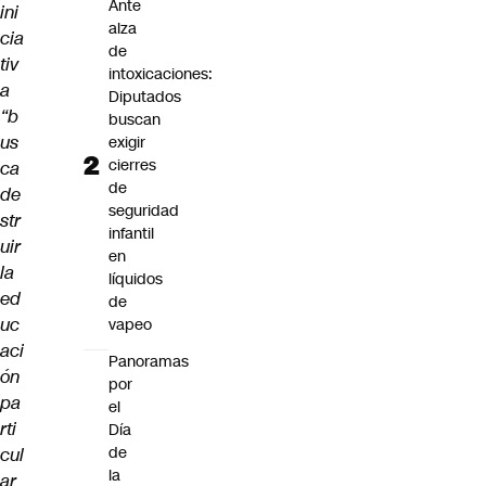
Ante
ini
alza
cia
de
tiv
intoxicaciones:
a
Diputados
“b
buscan
us
exigir
cierres
ca
de
de
seguridad
str
infantil
uir
en
la
líquidos
ed
de
uc
vapeo
aci
Panoramas
ón
por
pa
el
rti
Día
de
cul
la
ar