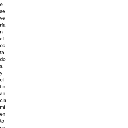
e
se
ve
ría
n
af
ec
ta
do
s,
y
el
fin
an
cia
mi
en
to
co