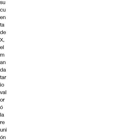
su
cu
en
ta
de
X,
el
m
an
da
tar
io
val
or
ó
la
re
uni
ón