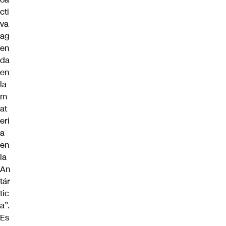
cti
va
ag
en
da
en
la
m
at
eri
a
en
la
An
tár
tic
a”.
Es