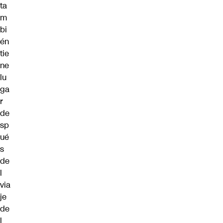
ta
m
bi
én
tie
ne
lu
ga
r
de
sp
ué
s
de
l
via
je
de
l