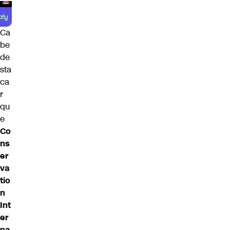
Ca
be
de
sta
ca
r
qu
e
Co
ns
er
va
tio
n
Int
er
na