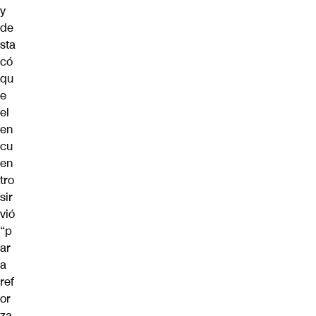
y
de
sta
có
qu
e
el
en
cu
en
tro
sir
vió
“p
ar
a
ref
or
za