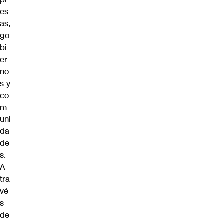
es
as,
go
bi
er
no
s y
co
m
uni
da
de
s.
A
tra
vé
s
de