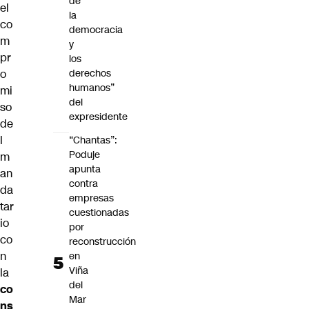
de
el
la
co
democracia
m
y
pr
los
o
derechos
humanos”
mi
del
so
expresidente
de
l
“Chantas”:
Poduje
m
apunta
an
contra
da
empresas
tar
cuestionadas
io
por
co
reconstrucción
n
en
Viña
la
del
co
Mar
ns