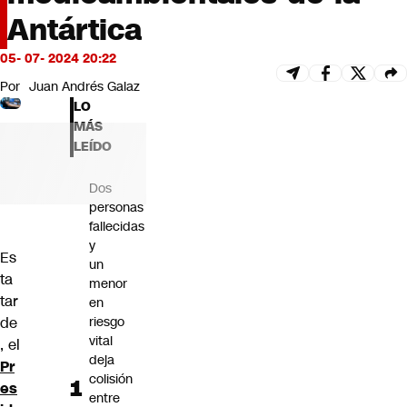
Futuro 360
Antártica
Opinión
05- 07- 2024 20:22
Por
Juan Andrés Galaz
LO
MÁS
LEÍDO
Dos
personas
fallecidas
y
Es
un
ta
menor
tar
en
de
riesgo
vital
, el
deja
Pr
colisión
es
entre