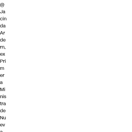
@
Ja
cin
da
Ar
de
rn
,
ex
Pri
m
er
a
Mi
nis
tra
de
Nu
ev
a