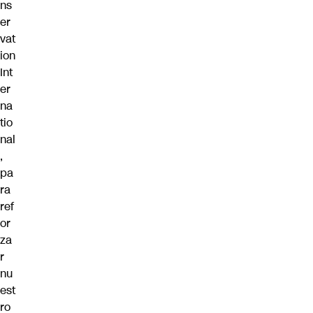
ns
er
vat
ion
Int
er
na
tio
nal
,
pa
ra
ref
or
za
r
nu
est
ro