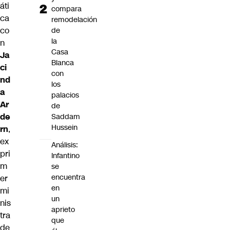
áti
compara
ca
remodelación
co
de
la
n
Casa
Ja
Blanca
ci
con
nd
los
a
palacios
Ar
de
de
Saddam
Hussein
rn
,
ex
Análisis:
pri
Infantino
m
se
encuentra
er
en
mi
un
nis
aprieto
tra
que
de