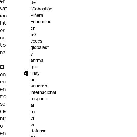
er
de
vat
“Sebastián
ion
Piñera
Echenique
Int
en
er
50
na
voces
tio
globales”
nal
y
.
afirma
El
que
“hay
en
un
cu
acuerdo
en
internacional
tro
respecto
se
al
ce
rol
ntr
en
la
ó
defensa
en