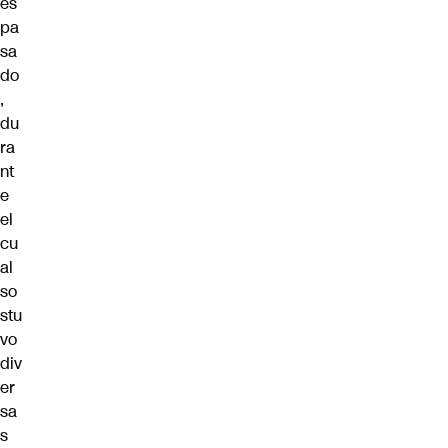
es
pa
sa
do
,
du
ra
nt
e
el
cu
al
so
stu
vo
div
er
sa
s