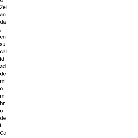
Zel
an
da
,
en
su
cal
id
ad
de
mi
e
m
br
o
de
l
Co