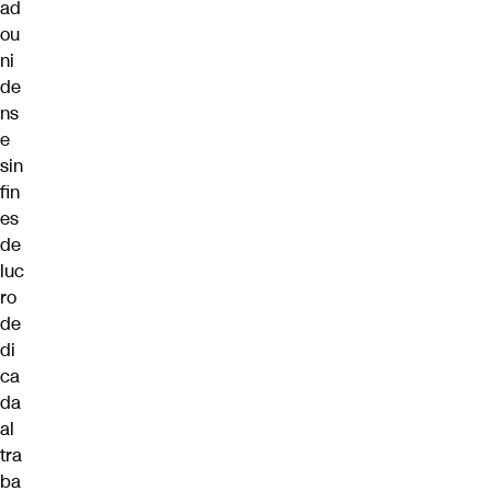
ad
ou
ni
de
ns
e
sin
fin
es
de
luc
ro
de
di
ca
da
al
tra
ba