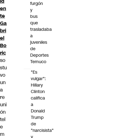
id
furgón
en
y
te
bus
Ga
que
trasladaba
bri
a
el
juveniles
Bo
de
ric
Deportes
so
Temuco
stu
"Es
vo
vulgar":
un
Hillary
a
Clinton
re
califica
uni
a
Donald
ón
Trump
tel
de
e
"narcisista"
m
y