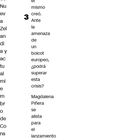
él
Nu
mismo
ev
creó.
Ante
a
la
Zel
amenaza
an
de
di
un
a y
boicot
ac
europeo,
tu
¿podrá
superar
al
esta
mi
crisis?
e
m
Magdalena
br
Piñera
se
o
alista
de
para
Co
el
ns
lanzamiento