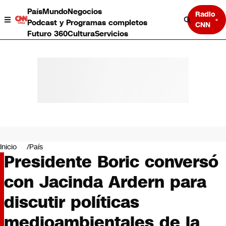
País
Mundo
Negocios
Radio
Podcast y Programas completos
CNN
Futuro 360
Cultura
Servicios
País
Mundo
Negocios
Inicio
País
Presidente Boric conversó
Deportes
Programas completos
con Jacinda Ardern para
Cultura
Servicios
discutir políticas
Bits
CNN Data
medioambientales de la
CNN tiempo