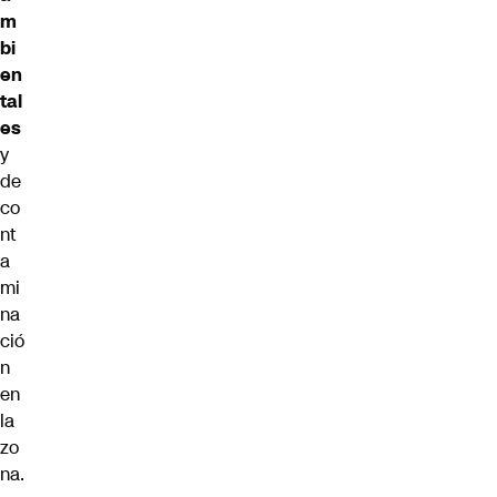
m
bi
en
tal
es
y
de
co
nt
a
mi
na
ció
n
en
la
zo
na.