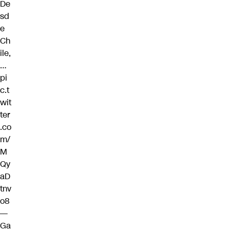
De
sd
e
Ch
ile,
…
pi
c.t
wit
ter
.co
m/
M
Qy
aD
tnv
o8
—
Ga