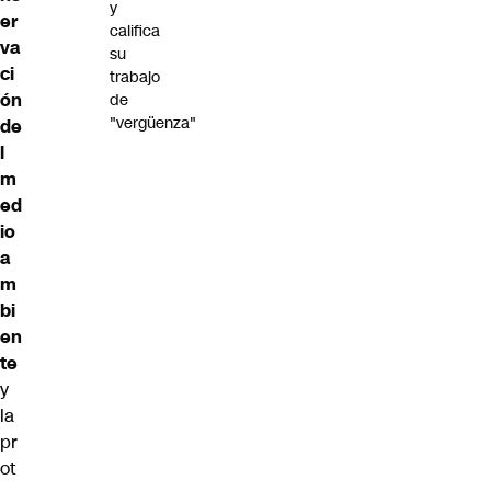
y
er
califica
va
su
ci
trabajo
ón
de
"vergüenza"
de
l
m
ed
io
a
m
bi
en
te
y
la
pr
ot