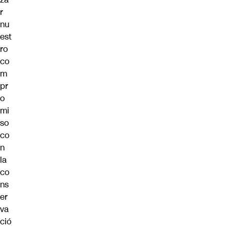
r
nu
est
ro
co
m
pr
o
mi
so
co
n
la
co
ns
er
va
ció