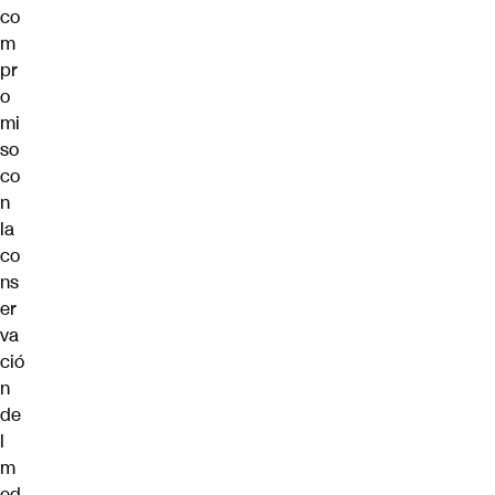
co
m
pr
o
mi
so
co
n
la
co
ns
er
va
ció
n
de
l
m
ed