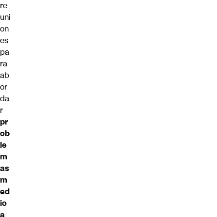
re
uni
on
es
pa
ra
ab
or
da
r
pr
ob
le
m
as
m
ed
io
a