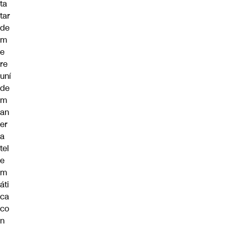
ta
tar
de
m
e
re
uní
de
m
an
er
a
tel
e
m
áti
ca
co
n