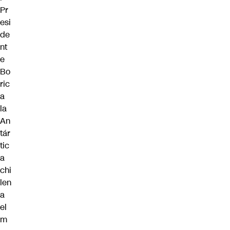
Pr
esi
de
nt
e
Bo
ric
a
la
An
tár
tic
a
chi
len
a
el
m