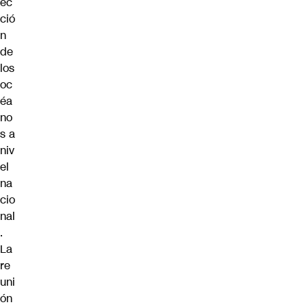
ec
ció
n
de
los
oc
éa
no
s a
niv
el
na
cio
nal
.
La
re
uni
ón